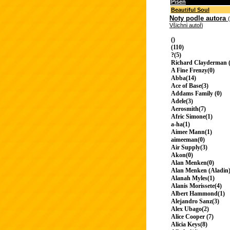
Píseň
Beautiful Soul
Noty podle autora
Všichni autoři
()
(110)
?(5)
Richard Clayderman (
A Fine Frenzy(0)
Abba(14)
Ace of Base(3)
Addams Family (0)
Adele(3)
Aerosmith(7)
Afric Simone(1)
a-ha(1)
Aimee Mann(1)
aimeeman(0)
Air Supply(3)
Akon(0)
Alan Menken(0)
Alan Menken (Aladin)
Alanah Myles(1)
Alanis Morissete(4)
Albert Hammond(1)
Alejandro Sanz(3)
Alex Ubago(2)
Alice Cooper (7)
Alicia Keys(8)