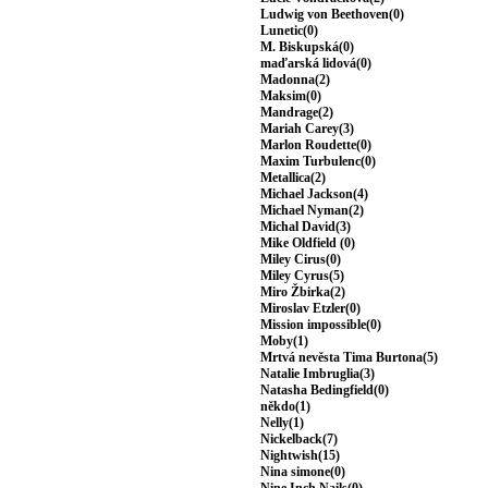
Ludwig von Beethoven(0)
Lunetic(0)
M. Biskupská(0)
maďarská lidová(0)
Madonna(2)
Maksim(0)
Mandrage(2)
Mariah Carey(3)
Marlon Roudette(0)
Maxim Turbulenc(0)
Metallica(2)
Michael Jackson(4)
Michael Nyman(2)
Michal David(3)
Mike Oldfield (0)
Miley Cirus(0)
Miley Cyrus(5)
Miro Žbirka(2)
Miroslav Etzler(0)
Mission impossible(0)
Moby(1)
Mrtvá nevěsta Tima Burtona(5)
Natalie Imbruglia(3)
Natasha Bedingfield(0)
někdo(1)
Nelly(1)
Nickelback(7)
Nightwish(15)
Nina simone(0)