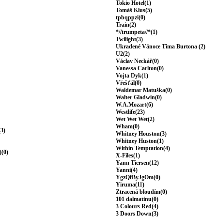
Tokio Hotel(1)
Tomáš Klus(5)
tpbqppzi(0)
Train(2)
*//trumpeta//*(1)
Twilight(3)
Ukradené Vánoce Tima Burtona (2)
U2(2)
Václav Neckář(0)
Vanessa Carlton(0)
Vojta Dyk(1)
Vřešťál(0)
Waldemar Matuška(0)
Walter Gladwin(0)
W.A.Mozart(6)
Westlife(23)
Wet Wet Wet(2)
Wham(0)
(3)
Whitney Houston(3)
Whitney Huston(1)
Within Temptation(4)
)(0)
X-Files(1)
Yann Tiersen(12)
Yanni(4)
YgzQfByJgOm(0)
Yiruma(11)
Ztracená bloudím(0)
101 dalmatinu(0)
3 Colours Red(4)
3 Doors Down(3)