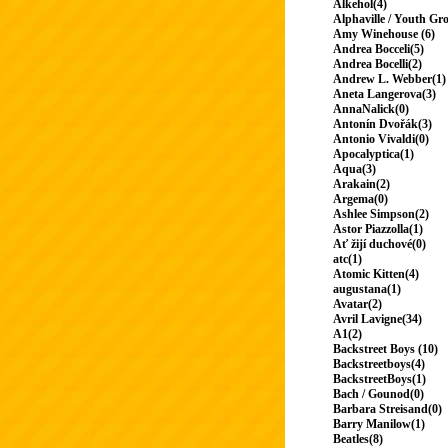
Alkehol(4)
Alphaville / Youth Gr
Amy Winehouse (6)
Andrea Bocceli(5)
Andrea Bocelli(2)
Andrew L. Webber(1)
Aneta Langerova(3)
AnnaNalick(0)
Antonín Dvořák(3)
Antonio Vivaldi(0)
Apocalyptica(1)
Aqua(3)
Arakain(2)
Argema(0)
Ashlee Simpson(2)
Astor Piazzolla(1)
Ať žijí duchové(0)
atc(1)
Atomic Kitten(4)
augustana(1)
Avatar(2)
Avril Lavigne(34)
A1(2)
Backstreet Boys (10)
Backstreetboys(4)
BackstreetBoys(1)
Bach / Gounod(0)
Barbara Streisand(0)
Barry Manilow(1)
Beatles(8)