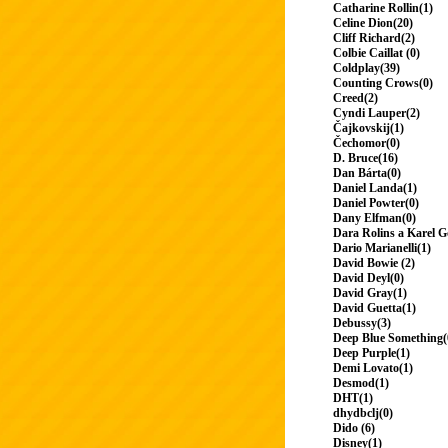
Catharine Rollin(1)
Celine Dion(20)
Cliff Richard(2)
Colbie Caillat (0)
Coldplay(39)
Counting Crows(0)
Creed(2)
Cyndi Lauper(2)
Čajkovskij(1)
Čechomor(0)
D. Bruce(16)
Dan Bárta(0)
Daniel Landa(1)
Daniel Powter(0)
Dany Elfman(0)
Dara Rolins a Karel G
Dario Marianelli(1)
David Bowie (2)
David Deyl(0)
David Gray(1)
David Guetta(1)
Debussy(3)
Deep Blue Something(
Deep Purple(1)
Demi Lovato(1)
Desmod(1)
DHT(1)
dhydbclj(0)
Dido (6)
Disney(1)