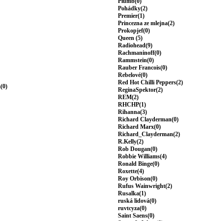
Plumb(0)
Pohádky(2)
Premier(1)
Princezna ze mlejna(2)
Prokopjef(0)
Queen (5)
Radiohead(9)
Rachmaninoff(0)
Rammstein(0)
Rauber Francois(0)
Rebelové(0)
Red Hot Chilli Peppers(2)
(0)
ReginaSpektor(2)
REM(2)
RHCHP(1)
Rihanna(3)
Richard Clayderman(0)
Richard Marx(0)
Richard_Clayderman(2)
R.Kelly(2)
Rob Dougan(0)
Robbie Williams(4)
Ronald Binge(0)
Roxette(4)
Roy Orbison(0)
Rufus Wainwright(2)
Rusalka(1)
ruská lidová(0)
ruvtcyza(0)
Saint Saens(0)