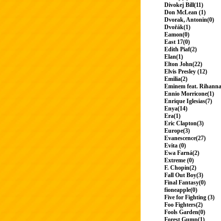
Divokej Bill(11)
Don McLean (1)
Dvorak, Antonin(0)
Dvořák(1)
Eamon(0)
East 17(0)
Edith Piaf(2)
Elan(1)
Elton John(22)
Elvis Presley (12)
Emilia(2)
Eminem feat. Rihanna
Ennio Morricone(1)
Enrique Iglesias(7)
Enya(14)
Era(1)
Eric Clapton(3)
Europe(3)
Evanescence(27)
Evita (0)
Ewa Farná(2)
Extreme (0)
F. Chopin(2)
Fall Out Boy(3)
Final Fantasy(0)
fioneapple(0)
Five for Fighting (3)
Foo Fighters(2)
Fools Garden(0)
Forest Gump(1)