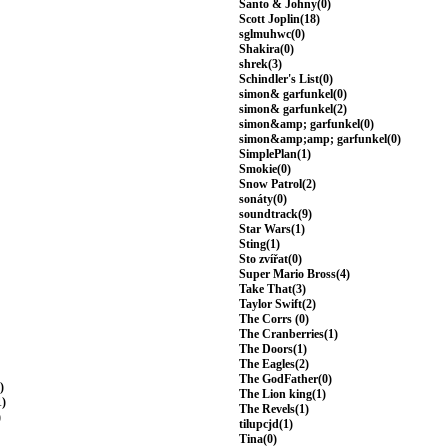
Santo & Johny(0)
Scott Joplin(18)
sglmuhwc(0)
Shakira(0)
shrek(3)
Schindler's List(0)
simon& garfunkel(0)
simon& garfunkel(2)
simon&amp; garfunkel(0)
simon&amp;amp; garfunkel(0)
SimplePlan(1)
Smokie(0)
Snow Patrol(2)
sonáty(0)
soundtrack(9)
Star Wars(1)
Sting(1)
Sto zvířat(0)
Super Mario Bross(4)
Take That(3)
Taylor Swift(2)
The Corrs (0)
The Cranberries(1)
The Doors(1)
The Eagles(2)
The GodFather(0)
)
The Lion king(1)
1)
The Revels(1)
)
tilupcjd(1)
Tina(0)