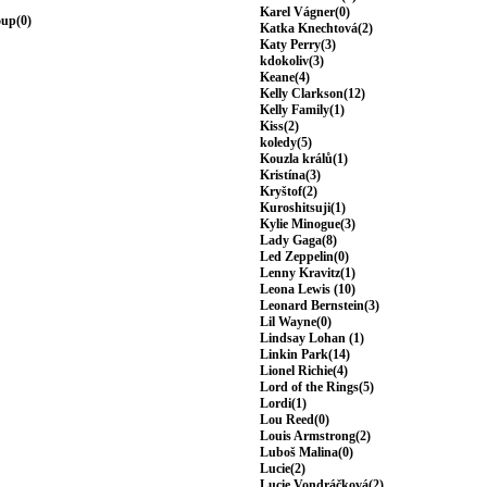
Karel Vágner(0)
oup(0)
Katka Knechtová(2)
Katy Perry(3)
kdokoliv(3)
Keane(4)
Kelly Clarkson(12)
Kelly Family(1)
Kiss(2)
koledy(5)
Kouzla králů(1)
Kristína(3)
Kryštof(2)
Kuroshitsuji(1)
Kylie Minogue(3)
Lady Gaga(8)
Led Zeppelin(0)
Lenny Kravitz(1)
Leona Lewis (10)
Leonard Bernstein(3)
Lil Wayne(0)
Lindsay Lohan (1)
Linkin Park(14)
Lionel Richie(4)
Lord of the Rings(5)
Lordi(1)
Lou Reed(0)
Louis Armstrong(2)
Luboš Malina(0)
Lucie(2)
Lucie Vondráčková(2)