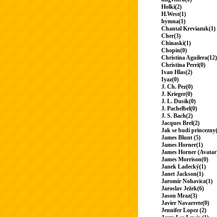
Holki(2)
H.West(1)
hymna(1)
Chantal Kreviazuk(1)
Cher(3)
Chinaski(1)
Chopin(0)
Christina Aguilera(12)
Christina Perri(0)
Ivan Hlas(2)
Iyaz(0)
J. Ch. Pez(0)
J. Krieger(0)
J. L. Dusík(0)
J. Pachelbel(0)
J. S. Bach(2)
Jacques Brel(2)
Jak se budí princezny
James Blunt (5)
James Horner(1)
James Horner (Avatar
James Morrison(0)
Janek Ladecký(1)
Janet Jackson(1)
Jaromír Nohavica(1)
Jaroslav Ježek(6)
Jason Mraz(3)
Javier Navarrete(0)
Jennifer Lopez (2)