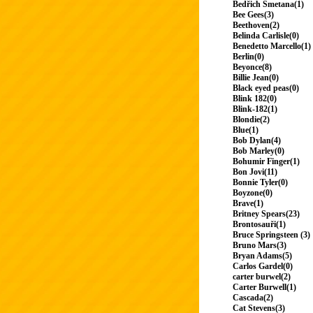
Bedřich Smetana(1)
Bee Gees(3)
Beethoven(2)
Belinda Carlisle(0)
Benedetto Marcello(1)
Berlin(0)
Beyonce(8)
Billie Jean(0)
Black eyed peas(0)
Blink 182(0)
Blink-182(1)
Blondie(2)
Blue(1)
Bob Dylan(4)
Bob Marley(0)
Bohumir Finger(1)
Bon Jovi(11)
Bonnie Tyler(0)
Boyzone(0)
Brave(1)
Britney Spears(23)
Brontosauři(1)
Bruce Springsteen (3)
Bruno Mars(3)
Bryan Adams(5)
Carlos Gardel(0)
carter burwel(2)
Carter Burwell(1)
Cascada(2)
Cat Stevens(3)