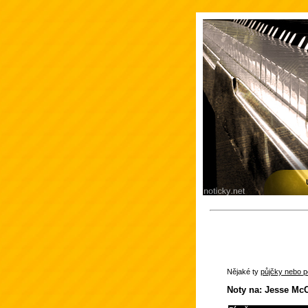
Nějaké ty
půjčky nebo po
Noty na: Jesse Mc