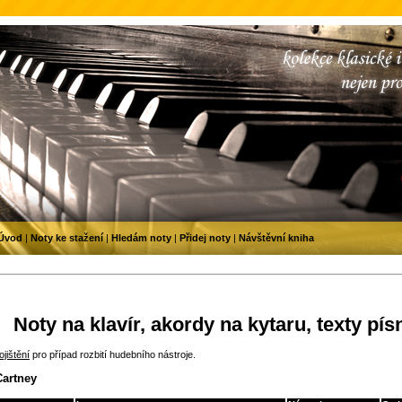
Úvod
|
Noty ke stažení
|
Hledám noty
|
Přidej noty
|
Návštěvní kniha
Noty na klavír, akordy na kytaru, texty pís
jištění
pro případ rozbití hudebního nástroje.
Cartney