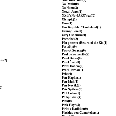
Nine Inch Nails(0)
No Doubt(0)
No Name(3)
Norah Jones(1)
NXdiYNatdAKOVgaf(0)
Olympic(1)
Once(1)
One Republic / Timbaland(1)
Orange Blue(0)
Ozzy Osbourne(0)
Pachelbel(2)
Pán prstenu (Return of the Kin(1)
Pastelky(0)
Patrick Swayze(0)
Paul de Senneville(2)
Pavel Dobes(0)
ott(2)
Pavel Šváb(0)
Pavol Habera(0)
Pearl Harbor(1)
Peha(0)
Petr Hapka(1)
Petr Muk(1)
Petr Novák(2)
0)
Petr Spálený(0)
Phil Colins(1)
Philip Glass(4)
Pink(0)
Pink Floyd(5)
Piráti z Karibiku(0)
Placidus von Camerloher(1)