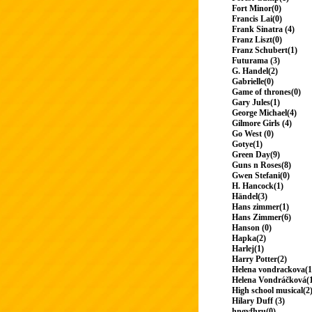
Fort Minor(0)
Francis Lai(0)
Frank Sinatra (4)
Franz Liszt(0)
Franz Schubert(1)
Futurama (3)
G. Handel(2)
Gabrielle(0)
Game of thrones(0)
Gary Jules(1)
George Michael(4)
Gilmore Girls (4)
Go West (0)
Gotye(1)
Green Day(9)
Guns n Roses(8)
Gwen Stefani(0)
H. Hancock(1)
Händel(3)
Hans zimmer(1)
Hans Zimmer(6)
Hanson (0)
Hapka(2)
Harlej(1)
Harry Potter(2)
Helena vondrackova(1
Helena Vondráčková(
High school musical(2
Hilary Duff (3)
hngvfhru(0)