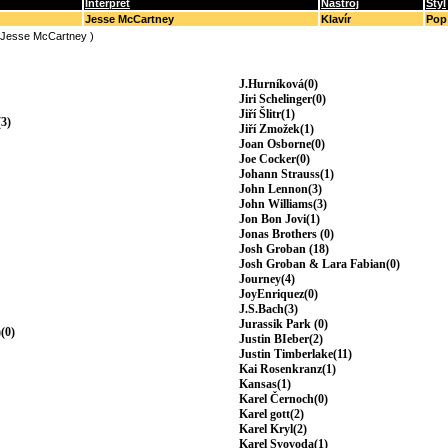
Interpret
Nástroj
Styl
Jesse McCartney
Klavír
Pop
(Jesse McCartney )
J.Hurníková(0)
Jiri Schelinger(0)
Jiří Šlitr(1)
3)
Jiří Zmožek(1)
Joan Osborne(0)
Joe Cocker(0)
Johann Strauss(1)
John Lennon(3)
John Williams(3)
Jon Bon Jovi(1)
Jonas Brothers (0)
Josh Groban (18)
Josh Groban & Lara Fabian(0)
Journey(4)
JoyEnriquez(0)
J.S.Bach(3)
Jurassik Park (0)
(0)
Justin BIeber(2)
Justin Timberlake(11)
Kai Rosenkranz(1)
Kansas(1)
Karel Černoch(0)
Karel gott(2)
Karel Kryl(2)
Karel Svovoda(1)