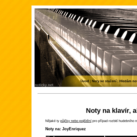
Úvod
|
Noty ke stažení
|
Hledám no
Noty na klavír, 
Nějaké ty
půjčky nebo pojištění
pro případ rozbití hudebního n
Noty na: JoyEnriquez