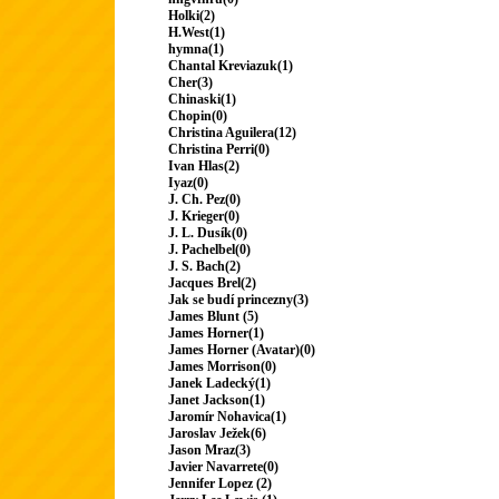
Holki(2)
H.West(1)
hymna(1)
Chantal Kreviazuk(1)
Cher(3)
Chinaski(1)
Chopin(0)
Christina Aguilera(12)
Christina Perri(0)
Ivan Hlas(2)
Iyaz(0)
J. Ch. Pez(0)
J. Krieger(0)
J. L. Dusík(0)
J. Pachelbel(0)
J. S. Bach(2)
Jacques Brel(2)
Jak se budí princezny(3)
James Blunt (5)
James Horner(1)
James Horner (Avatar)(0)
James Morrison(0)
Janek Ladecký(1)
Janet Jackson(1)
Jaromír Nohavica(1)
Jaroslav Ježek(6)
Jason Mraz(3)
Javier Navarrete(0)
Jennifer Lopez (2)