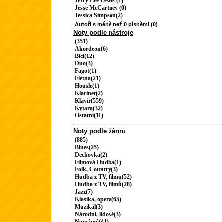
Jerry Lee Lewis (1)
Jesse McCartney (0)
Jessica Simpson(2)
Autoři s méně než 0 písněmi (0)
Noty podle nástroje
(351)
Akordeon(6)
Bicí(12)
Duo(3)
Fagot(1)
Flétna(21)
Housle(1)
Klarinet(2)
Klavír(559)
Kytara(32)
Ostatní(11)
Noty podle žánru
(885)
Blues(25)
Dechovka(2)
Filmová Hudba(1)
Folk, Country(3)
Hudba z TV, filmu(52)
Hudba z TV, filmů(28)
Jazz(7)
Klasika, opera(65)
Muzikál(3)
Národní, lidové(3)
Neznámý(41)