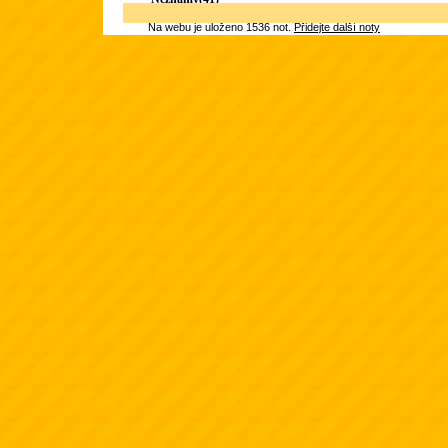
Na webu je uloženo 1536 not.
Přidejte další noty