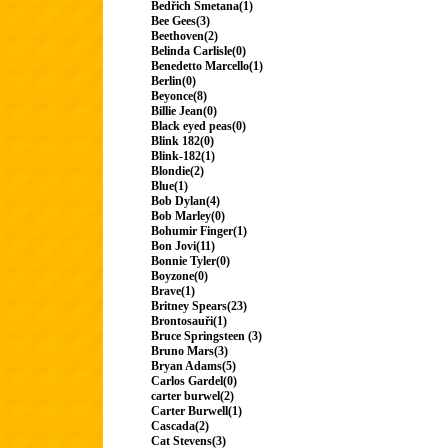
Bedřich Smetana(1)
Bee Gees(3)
Beethoven(2)
Belinda Carlisle(0)
Benedetto Marcello(1)
Berlin(0)
Beyonce(8)
Billie Jean(0)
Black eyed peas(0)
Blink 182(0)
Blink-182(1)
Blondie(2)
Blue(1)
Bob Dylan(4)
Bob Marley(0)
Bohumir Finger(1)
Bon Jovi(11)
Bonnie Tyler(0)
Boyzone(0)
Brave(1)
Britney Spears(23)
Brontosauři(1)
Bruce Springsteen (3)
Bruno Mars(3)
Bryan Adams(5)
Carlos Gardel(0)
carter burwel(2)
Carter Burwell(1)
Cascada(2)
Cat Stevens(3)