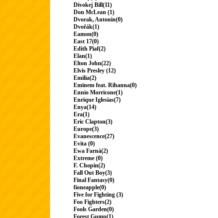
Divokej Bill(11)
Don McLean (1)
Dvorak, Antonin(0)
Dvořák(1)
Eamon(0)
East 17(0)
Edith Piaf(2)
Elan(1)
Elton John(22)
Elvis Presley (12)
Emilia(2)
Eminem feat. Rihanna(0)
Ennio Morricone(1)
Enrique Iglesias(7)
Enya(14)
Era(1)
Eric Clapton(3)
Europe(3)
Evanescence(27)
Evita (0)
Ewa Farná(2)
Extreme (0)
F. Chopin(2)
Fall Out Boy(3)
Final Fantasy(0)
fioneapple(0)
Five for Fighting (3)
Foo Fighters(2)
Fools Garden(0)
Forest Gump(1)