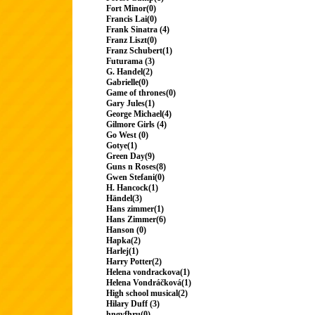
Fort Minor(0)
Francis Lai(0)
Frank Sinatra (4)
Franz Liszt(0)
Franz Schubert(1)
Futurama (3)
G. Handel(2)
Gabrielle(0)
Game of thrones(0)
Gary Jules(1)
George Michael(4)
Gilmore Girls (4)
Go West (0)
Gotye(1)
Green Day(9)
Guns n Roses(8)
Gwen Stefani(0)
H. Hancock(1)
Händel(3)
Hans zimmer(1)
Hans Zimmer(6)
Hanson (0)
Hapka(2)
Harlej(1)
Harry Potter(2)
Helena vondrackova(1)
Helena Vondráčková(1)
High school musical(2)
Hilary Duff (3)
hngvfhru(0)