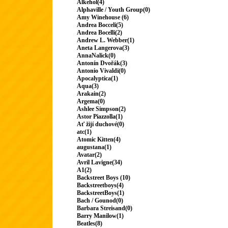
Alkehol(4)
Alphaville / Youth Group(0)
Amy Winehouse (6)
Andrea Bocceli(5)
Andrea Bocelli(2)
Andrew L. Webber(1)
Aneta Langerova(3)
AnnaNalick(0)
Antonín Dvořák(3)
Antonio Vivaldi(0)
Apocalyptica(1)
Aqua(3)
Arakain(2)
Argema(0)
Ashlee Simpson(2)
Astor Piazzolla(1)
Ať žijí duchové(0)
atc(1)
Atomic Kitten(4)
augustana(1)
Avatar(2)
Avril Lavigne(34)
A1(2)
Backstreet Boys (10)
Backstreetboys(4)
BackstreetBoys(1)
Bach / Gounod(0)
Barbara Streisand(0)
Barry Manilow(1)
Beatles(8)