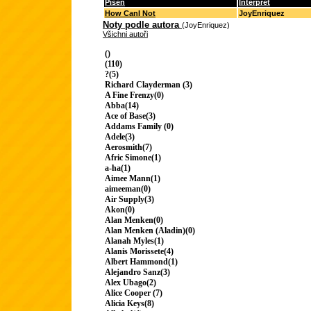
Píseň
Interpret
How CanI Not
JoyEnriquez
Noty podle autora
(JoyEnriquez)
Všichni autoři
()
(110)
?(5)
Richard Clayderman (3)
A Fine Frenzy(0)
Abba(14)
Ace of Base(3)
Addams Family (0)
Adele(3)
Aerosmith(7)
Afric Simone(1)
a-ha(1)
Aimee Mann(1)
aimeeman(0)
Air Supply(3)
Akon(0)
Alan Menken(0)
Alan Menken (Aladin)(0)
Alanah Myles(1)
Alanis Morissete(4)
Albert Hammond(1)
Alejandro Sanz(3)
Alex Ubago(2)
Alice Cooper (7)
Alicia Keys(8)