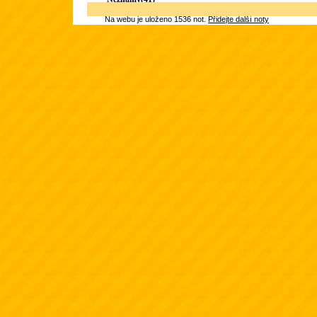
Na webu je uloženo 1536 not.
Přidejte další noty