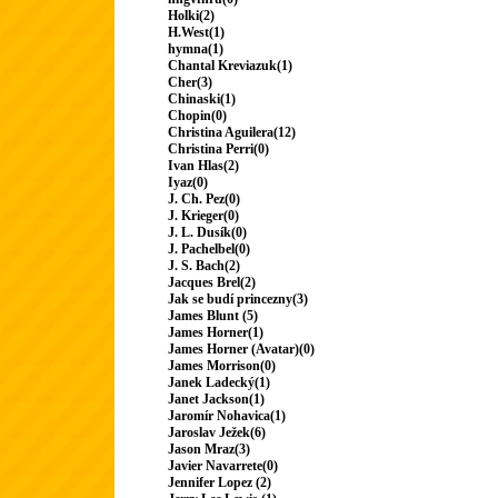
Holki(2)
H.West(1)
hymna(1)
Chantal Kreviazuk(1)
Cher(3)
Chinaski(1)
Chopin(0)
Christina Aguilera(12)
Christina Perri(0)
Ivan Hlas(2)
Iyaz(0)
J. Ch. Pez(0)
J. Krieger(0)
J. L. Dusík(0)
J. Pachelbel(0)
J. S. Bach(2)
Jacques Brel(2)
Jak se budí princezny(3)
James Blunt (5)
James Horner(1)
James Horner (Avatar)(0)
James Morrison(0)
Janek Ladecký(1)
Janet Jackson(1)
Jaromír Nohavica(1)
Jaroslav Ježek(6)
Jason Mraz(3)
Javier Navarrete(0)
Jennifer Lopez (2)