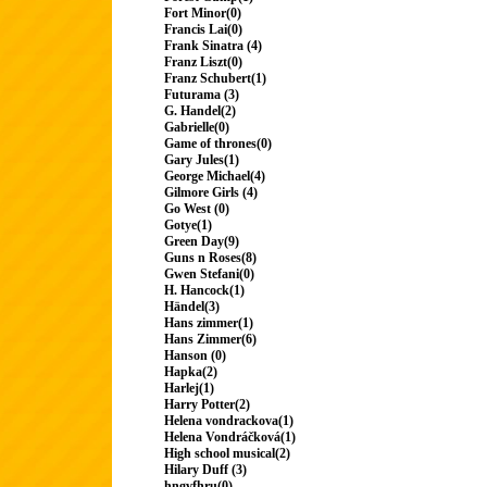
Fort Minor(0)
Francis Lai(0)
Frank Sinatra (4)
Franz Liszt(0)
Franz Schubert(1)
Futurama (3)
G. Handel(2)
Gabrielle(0)
Game of thrones(0)
Gary Jules(1)
George Michael(4)
Gilmore Girls (4)
Go West (0)
Gotye(1)
Green Day(9)
Guns n Roses(8)
Gwen Stefani(0)
H. Hancock(1)
Händel(3)
Hans zimmer(1)
Hans Zimmer(6)
Hanson (0)
Hapka(2)
Harlej(1)
Harry Potter(2)
Helena vondrackova(1)
Helena Vondráčková(1)
High school musical(2)
Hilary Duff (3)
hngvfhru(0)