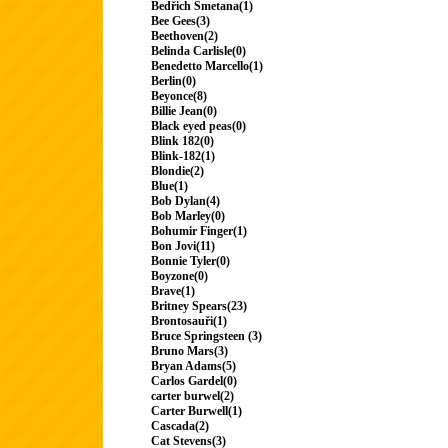
Bedřich Smetana(1)
Bee Gees(3)
Beethoven(2)
Belinda Carlisle(0)
Benedetto Marcello(1)
Berlin(0)
Beyonce(8)
Billie Jean(0)
Black eyed peas(0)
Blink 182(0)
Blink-182(1)
Blondie(2)
Blue(1)
Bob Dylan(4)
Bob Marley(0)
Bohumir Finger(1)
Bon Jovi(11)
Bonnie Tyler(0)
Boyzone(0)
Brave(1)
Britney Spears(23)
Brontosauři(1)
Bruce Springsteen (3)
Bruno Mars(3)
Bryan Adams(5)
Carlos Gardel(0)
carter burwel(2)
Carter Burwell(1)
Cascada(2)
Cat Stevens(3)