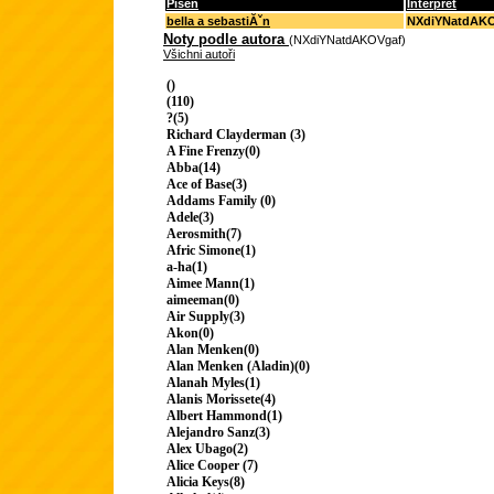
Píseň
Interpret
bella a sebastiĂˇn
NXdiYNatdAK
Noty podle autora
(NXdiYNatdAKOVgaf)
Všichni autoři
()
(110)
?(5)
Richard Clayderman (3)
A Fine Frenzy(0)
Abba(14)
Ace of Base(3)
Addams Family (0)
Adele(3)
Aerosmith(7)
Afric Simone(1)
a-ha(1)
Aimee Mann(1)
aimeeman(0)
Air Supply(3)
Akon(0)
Alan Menken(0)
Alan Menken (Aladin)(0)
Alanah Myles(1)
Alanis Morissete(4)
Albert Hammond(1)
Alejandro Sanz(3)
Alex Ubago(2)
Alice Cooper (7)
Alicia Keys(8)