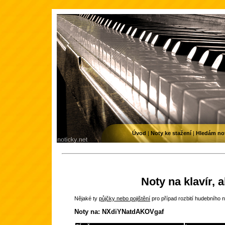
Úvod
|
Noty ke stažení
|
Hledám no
Noty na klavír, 
Nějaké ty
půjčky nebo pojištění
pro případ rozbití hudebního n
Noty na: NXdiYNatdAKOVgaf