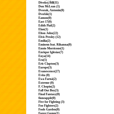
Divokej Bill(11)
Don McLean (1)
Dvorak, Antonin(0)
Dvořák(1)
Eamon(0)
East 17(0)
Edith Piaf(2)
Elan(1)
Elton John(22)
Elvis Presley (12)
Emilia(2)
Eminem feat. Rihanna(0)
Ennio Morricone(1)
Enrique Iglesias(7)
Enya(14)
Era(1)
Eric Clapton(3)
Europe(3)
Evanescence(27)
Evita (0)
Ewa Farná(2)
Extreme (0)
F. Chopin(2)
Fall Out Boy(3)
Final Fantasy(0)
fioneapple(0)
Five for Fighting (3)
Foo Fighters(2)
Fools Garden(0)
Forest Gump(1)