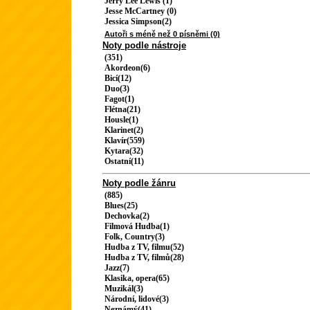
Jerry Lee Lewis (1)
Jesse McCartney (0)
Jessica Simpson(2)
Autoři s méně než 0 písněmi (0)
Noty podle nástroje
(351)
Akordeon(6)
Bicí(12)
Duo(3)
Fagot(1)
Flétna(21)
Housle(1)
Klarinet(2)
Klavír(559)
Kytara(32)
Ostatní(11)
Noty podle žánru
(885)
Blues(25)
Dechovka(2)
Filmová Hudba(1)
Folk, Country(3)
Hudba z TV, filmu(52)
Hudba z TV, filmů(28)
Jazz(7)
Klasika, opera(65)
Muzikál(3)
Národní, lidové(3)
Neznámý(41)