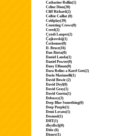
Catharine Rollin(1)
Celine Dion(20)
Cliff Richard(2)
Colbie Caillat (0)
Coldplay(39)
Counting Crows(0)
Creed(2)
Cyndi Lauper(2)
Čajkovskij(1)
Čechomor(0)
D. Bruce(16)
Dan Bárta(0)
Daniel Landa(1)
Daniel Powter(0)
Dany Elfman(0)
Dara Rolins a Karel Gott(2)
Dario Marianelli(1)
David Bowie (2)
David Deyl(0)
David Gray(1)
David Guetta(1)
Debussy(3)
Deep Blue Something(0)
Deep Purple(1)
Demi Lovato(1)
Desmod(1)
DHT(1)
dhydbclj(0)
Dido (6)
Disney(1)