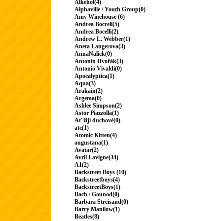
Alkehol(4)
Alphaville / Youth Group(0)
Amy Winehouse (6)
Andrea Bocceli(5)
Andrea Bocelli(2)
Andrew L. Webber(1)
Aneta Langerova(3)
AnnaNalick(0)
Antonín Dvořák(3)
Antonio Vivaldi(0)
Apocalyptica(1)
Aqua(3)
Arakain(2)
Argema(0)
Ashlee Simpson(2)
Astor Piazzolla(1)
Ať žijí duchové(0)
atc(1)
Atomic Kitten(4)
augustana(1)
Avatar(2)
Avril Lavigne(34)
A1(2)
Backstreet Boys (10)
Backstreetboys(4)
BackstreetBoys(1)
Bach / Gounod(0)
Barbara Streisand(0)
Barry Manilow(1)
Beatles(8)