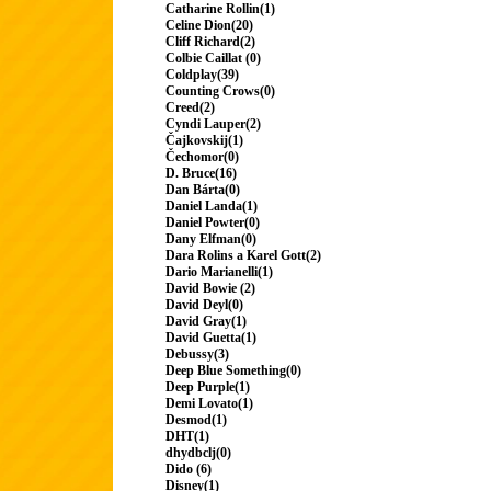
Catharine Rollin(1)
Celine Dion(20)
Cliff Richard(2)
Colbie Caillat (0)
Coldplay(39)
Counting Crows(0)
Creed(2)
Cyndi Lauper(2)
Čajkovskij(1)
Čechomor(0)
D. Bruce(16)
Dan Bárta(0)
Daniel Landa(1)
Daniel Powter(0)
Dany Elfman(0)
Dara Rolins a Karel Gott(2)
Dario Marianelli(1)
David Bowie (2)
David Deyl(0)
David Gray(1)
David Guetta(1)
Debussy(3)
Deep Blue Something(0)
Deep Purple(1)
Demi Lovato(1)
Desmod(1)
DHT(1)
dhydbclj(0)
Dido (6)
Disney(1)