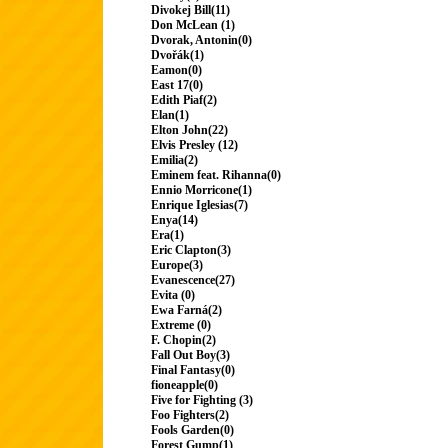
Divokej Bill(11)
Don McLean (1)
Dvorak, Antonin(0)
Dvořák(1)
Eamon(0)
East 17(0)
Edith Piaf(2)
Elan(1)
Elton John(22)
Elvis Presley (12)
Emilia(2)
Eminem feat. Rihanna(0)
Ennio Morricone(1)
Enrique Iglesias(7)
Enya(14)
Era(1)
Eric Clapton(3)
Europe(3)
Evanescence(27)
Evita (0)
Ewa Farná(2)
Extreme (0)
F. Chopin(2)
Fall Out Boy(3)
Final Fantasy(0)
fioneapple(0)
Five for Fighting (3)
Foo Fighters(2)
Fools Garden(0)
Forest Gump(1)