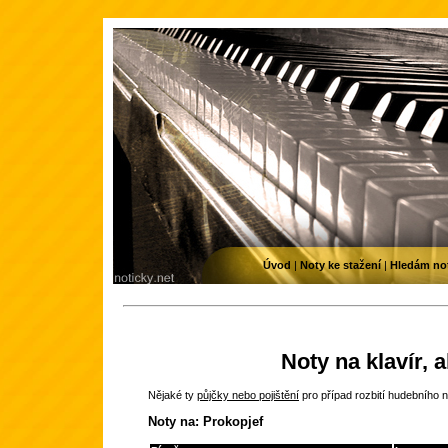
Úvod
|
Noty ke stažení
|
Hledám no
Noty na klavír, 
Nějaké ty
půjčky nebo pojištění
pro případ rozbití hudebního n
Noty na: Prokopjef