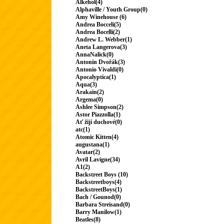
Alkehol(4)
Alphaville / Youth Group(0)
Amy Winehouse (6)
Andrea Bocceli(5)
Andrea Bocelli(2)
Andrew L. Webber(1)
Aneta Langerova(3)
AnnaNalick(0)
Antonín Dvořák(3)
Antonio Vivaldi(0)
Apocalyptica(1)
Aqua(3)
Arakain(2)
Argema(0)
Ashlee Simpson(2)
Astor Piazzolla(1)
Ať žijí duchové(0)
atc(1)
Atomic Kitten(4)
augustana(1)
Avatar(2)
Avril Lavigne(34)
A1(2)
Backstreet Boys (10)
Backstreetboys(4)
BackstreetBoys(1)
Bach / Gounod(0)
Barbara Streisand(0)
Barry Manilow(1)
Beatles(8)