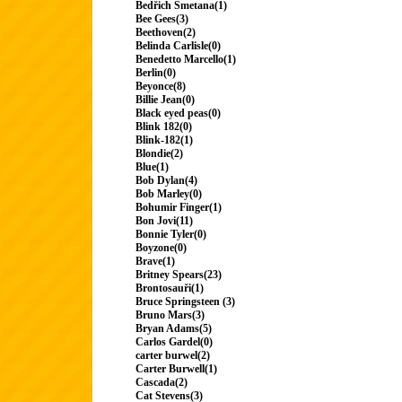
Bedřich Smetana(1)
Bee Gees(3)
Beethoven(2)
Belinda Carlisle(0)
Benedetto Marcello(1)
Berlin(0)
Beyonce(8)
Billie Jean(0)
Black eyed peas(0)
Blink 182(0)
Blink-182(1)
Blondie(2)
Blue(1)
Bob Dylan(4)
Bob Marley(0)
Bohumir Finger(1)
Bon Jovi(11)
Bonnie Tyler(0)
Boyzone(0)
Brave(1)
Britney Spears(23)
Brontosauři(1)
Bruce Springsteen (3)
Bruno Mars(3)
Bryan Adams(5)
Carlos Gardel(0)
carter burwel(2)
Carter Burwell(1)
Cascada(2)
Cat Stevens(3)