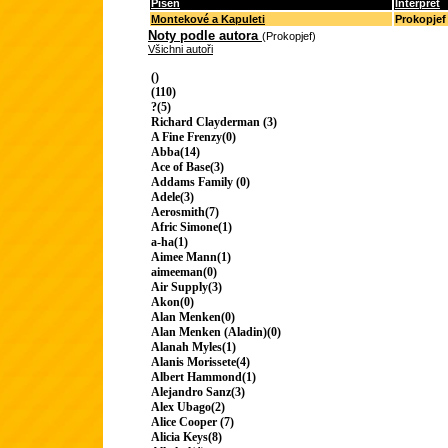
Píseň
Interpret
Montekové a Kapuleti
Prokopjef
Noty podle autora
(Prokopjef)
Všichni autoři
()
(110)
?(5)
Richard Clayderman (3)
A Fine Frenzy(0)
Abba(14)
Ace of Base(3)
Addams Family (0)
Adele(3)
Aerosmith(7)
Afric Simone(1)
a-ha(1)
Aimee Mann(1)
aimeeman(0)
Air Supply(3)
Akon(0)
Alan Menken(0)
Alan Menken (Aladin)(0)
Alanah Myles(1)
Alanis Morissete(4)
Albert Hammond(1)
Alejandro Sanz(3)
Alex Ubago(2)
Alice Cooper (7)
Alicia Keys(8)