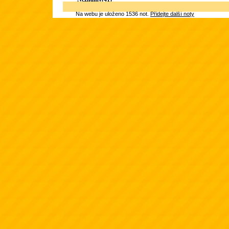
Na webu je uloženo 1536 not.
Přidejte další noty