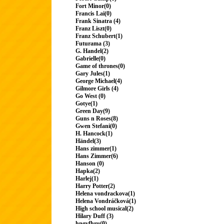
Fort Minor(0)
Francis Lai(0)
Frank Sinatra (4)
Franz Liszt(0)
Franz Schubert(1)
Futurama (3)
G. Handel(2)
Gabrielle(0)
Game of thrones(0)
Gary Jules(1)
George Michael(4)
Gilmore Girls (4)
Go West (0)
Gotye(1)
Green Day(9)
Guns n Roses(8)
Gwen Stefani(0)
H. Hancock(1)
Händel(3)
Hans zimmer(1)
Hans Zimmer(6)
Hanson (0)
Hapka(2)
Harlej(1)
Harry Potter(2)
Helena vondrackova(1)
Helena Vondráčková(1)
High school musical(2)
Hilary Duff (3)
hngvfhru(0)