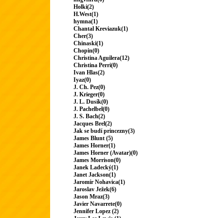
Holki(2)
H.West(1)
hymna(1)
Chantal Kreviazuk(1)
Cher(3)
Chinaski(1)
Chopin(0)
Christina Aguilera(12)
Christina Perri(0)
Ivan Hlas(2)
Iyaz(0)
J. Ch. Pez(0)
J. Krieger(0)
J. L. Dusík(0)
J. Pachelbel(0)
J. S. Bach(2)
Jacques Brel(2)
Jak se budí princezny(3)
James Blunt (5)
James Horner(1)
James Horner (Avatar)(0)
James Morrison(0)
Janek Ladecký(1)
Janet Jackson(1)
Jaromír Nohavica(1)
Jaroslav Ježek(6)
Jason Mraz(3)
Javier Navarrete(0)
Jennifer Lopez (2)