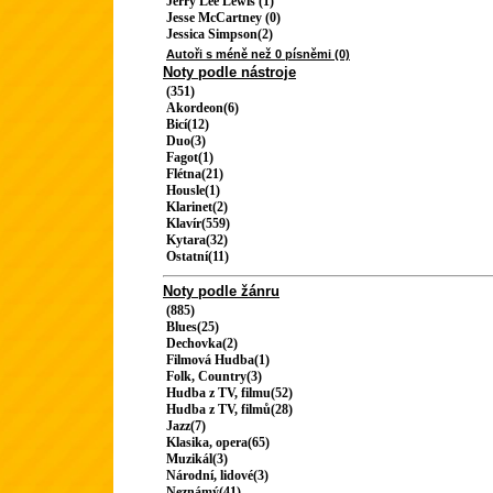
Jerry Lee Lewis (1)
Jesse McCartney (0)
Jessica Simpson(2)
Autoři s méně než 0 písněmi (0)
Noty podle nástroje
(351)
Akordeon(6)
Bicí(12)
Duo(3)
Fagot(1)
Flétna(21)
Housle(1)
Klarinet(2)
Klavír(559)
Kytara(32)
Ostatní(11)
Noty podle žánru
(885)
Blues(25)
Dechovka(2)
Filmová Hudba(1)
Folk, Country(3)
Hudba z TV, filmu(52)
Hudba z TV, filmů(28)
Jazz(7)
Klasika, opera(65)
Muzikál(3)
Národní, lidové(3)
Neznámý(41)