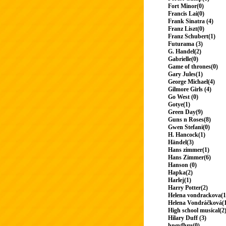
Fort Minor(0)
Francis Lai(0)
Frank Sinatra (4)
Franz Liszt(0)
Franz Schubert(1)
Futurama (3)
G. Handel(2)
Gabrielle(0)
Game of thrones(0)
Gary Jules(1)
George Michael(4)
Gilmore Girls (4)
Go West (0)
Gotye(1)
Green Day(9)
Guns n Roses(8)
Gwen Stefani(0)
H. Hancock(1)
Händel(3)
Hans zimmer(1)
Hans Zimmer(6)
Hanson (0)
Hapka(2)
Harlej(1)
Harry Potter(2)
Helena vondrackova(1
Helena Vondráčková(
High school musical(2
Hilary Duff (3)
hngvfhru(0)