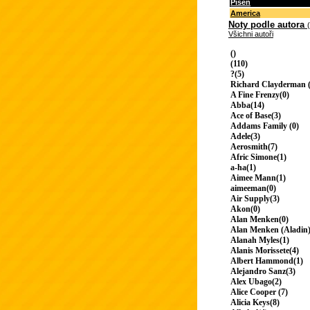
Píseň
America
Noty podle autora
Všichni autoři
()
(110)
?(5)
Richard Clayderman (
A Fine Frenzy(0)
Abba(14)
Ace of Base(3)
Addams Family (0)
Adele(3)
Aerosmith(7)
Afric Simone(1)
a-ha(1)
Aimee Mann(1)
aimeeman(0)
Air Supply(3)
Akon(0)
Alan Menken(0)
Alan Menken (Aladin)
Alanah Myles(1)
Alanis Morissete(4)
Albert Hammond(1)
Alejandro Sanz(3)
Alex Ubago(2)
Alice Cooper (7)
Alicia Keys(8)