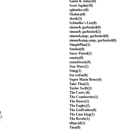
Santo & Johny(0)
Scott Joplin(18)
sglmuhwc(0)
Shakira(0)
shrek(3)
Schindler's List(0)
simon& garfunkel(0)
simon& garfunkel(2)
simon&amp; garfunkel(0)
simon&amp;amp; garfunkel(0)
SimplePlan(1)
Smokie(0)
Snow Patrol(2)
sonáty(0)
soundtrack(9)
Star Wars(1)
Sting(1)
Sto zvířat(0)
Super Mario Bross(4)
Take That(3)
Taylor Swift(2)
The Corrs (0)
The Cranberries(1)
The Doors(1)
The Eagles(2)
The GodFather(0)
)
The Lion king(1)
1)
The Revels(1)
)
tilupcjd(1)
Tina(0)