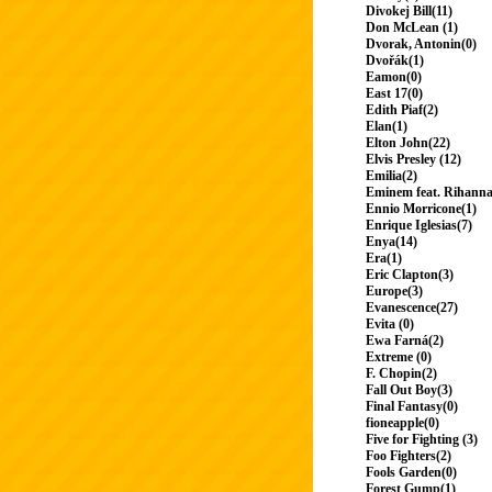
Divokej Bill(11)
Don McLean (1)
Dvorak, Antonin(0)
Dvořák(1)
Eamon(0)
East 17(0)
Edith Piaf(2)
Elan(1)
Elton John(22)
Elvis Presley (12)
Emilia(2)
Eminem feat. Rihanna
Ennio Morricone(1)
Enrique Iglesias(7)
Enya(14)
Era(1)
Eric Clapton(3)
Europe(3)
Evanescence(27)
Evita (0)
Ewa Farná(2)
Extreme (0)
F. Chopin(2)
Fall Out Boy(3)
Final Fantasy(0)
fioneapple(0)
Five for Fighting (3)
Foo Fighters(2)
Fools Garden(0)
Forest Gump(1)