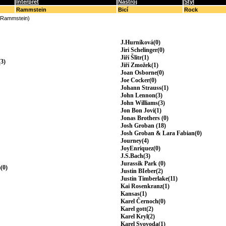
Interpret
Nástroj
Styl
Rammstein
Bicí
Rock
(Rammstein)
J.Hurníková(0)
Jiri Schelinger(0)
Jiří Šlitr(1)
3)
Jiří Zmožek(1)
Joan Osborne(0)
Joe Cocker(0)
Johann Strauss(1)
John Lennon(3)
John Williams(3)
Jon Bon Jovi(1)
Jonas Brothers (0)
Josh Groban (18)
Josh Groban & Lara Fabian(0)
Journey(4)
JoyEnriquez(0)
J.S.Bach(3)
Jurassik Park (0)
(0)
Justin BIeber(2)
Justin Timberlake(11)
Kai Rosenkranz(1)
Kansas(1)
Karel Černoch(0)
Karel gott(2)
Karel Kryl(2)
Karel Svovoda(1)