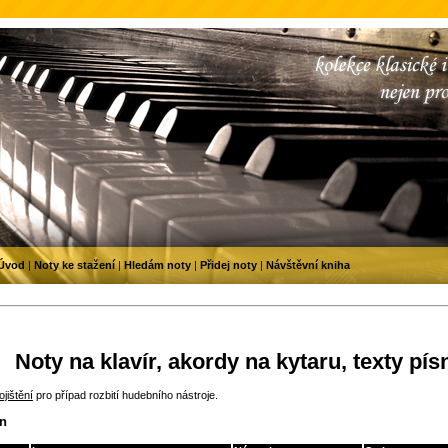
Úvod
|
Noty ke stažení
|
Hledám noty
|
Přidej noty
|
Návštěvní kniha
Noty na klavír, akordy na kytaru, texty pís
jištění
pro případ rozbití hudebního nástroje.
in