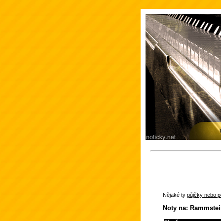
Nějaké ty
půjčky nebo po
Noty na: Rammste