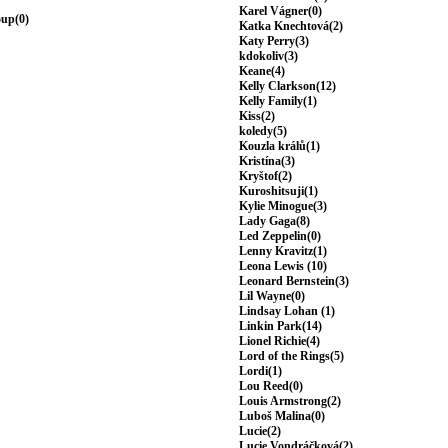
Karel Vágner(0)
oup(0)
Katka Knechtová(2)
Katy Perry(3)
kdokoliv(3)
Keane(4)
Kelly Clarkson(12)
Kelly Family(1)
Kiss(2)
koledy(5)
Kouzla králů(1)
Kristína(3)
Kryštof(2)
Kuroshitsuji(1)
Kylie Minogue(3)
Lady Gaga(8)
Led Zeppelin(0)
Lenny Kravitz(1)
Leona Lewis (10)
Leonard Bernstein(3)
Lil Wayne(0)
Lindsay Lohan (1)
Linkin Park(14)
Lionel Richie(4)
Lord of the Rings(5)
Lordi(1)
Lou Reed(0)
Louis Armstrong(2)
Luboš Malina(0)
Lucie(2)
Lucie Vondráčková(2)