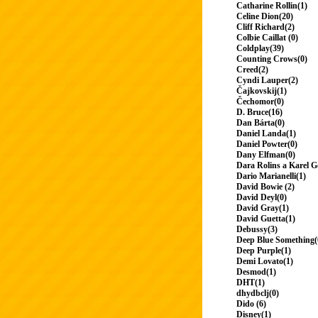
Catharine Rollin(1)
Celine Dion(20)
Cliff Richard(2)
Colbie Caillat (0)
Coldplay(39)
Counting Crows(0)
Creed(2)
Cyndi Lauper(2)
Čajkovskij(1)
Čechomor(0)
D. Bruce(16)
Dan Bárta(0)
Daniel Landa(1)
Daniel Powter(0)
Dany Elfman(0)
Dara Rolins a Karel G
Dario Marianelli(1)
David Bowie (2)
David Deyl(0)
David Gray(1)
David Guetta(1)
Debussy(3)
Deep Blue Something(
Deep Purple(1)
Demi Lovato(1)
Desmod(1)
DHT(1)
dhydbclj(0)
Dido (6)
Disney(1)