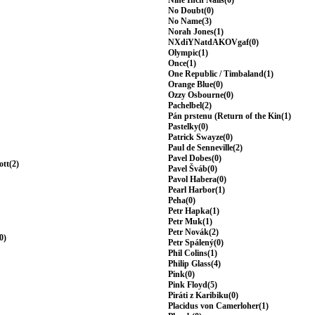
Nine Inch Nails(0)
No Doubt(0)
No Name(3)
Norah Jones(1)
NXdiYNatdAKOVgaf(0)
Olympic(1)
Once(1)
One Republic / Timbaland(1)
Orange Blue(0)
Ozzy Osbourne(0)
Pachelbel(2)
Pán prstenu (Return of the Kin(1)
Pastelky(0)
Patrick Swayze(0)
Paul de Senneville(2)
Pavel Dobes(0)
ott(2)
Pavel Šváb(0)
Pavol Habera(0)
Pearl Harbor(1)
Peha(0)
Petr Hapka(1)
Petr Muk(1)
Petr Novák(2)
0)
Petr Spálený(0)
Phil Colins(1)
Philip Glass(4)
Pink(0)
Pink Floyd(5)
Piráti z Karibiku(0)
Placidus von Camerloher(1)