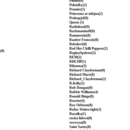
Plumb(0)
Pohádky(2)
Premier(1)
Princezna ze mlejna(2)
Prokopjef(0)
Queen (5)
Radiohead(9)
Rachmaninoff(0)
Rammstein(0)
Rauber Francois(0)
Rebelové(0)
Red Hot Chilli Peppers(2)
(0)
ReginaSpektor(2)
REM(2)
RHCHP(1)
Rihanna(3)
Richard Clayderman(0)
Richard Marx(0)
Richard_Clayderman(2)
R.Kelly(2)
Rob Dougan(0)
Robbie Williams(4)
Ronald Binge(0)
Roxette(4)
Roy Orbison(0)
Rufus Wainwright(2)
Rusalka(1)
ruská lidová(0)
ruvtcyza(0)
Saint Saens(0)