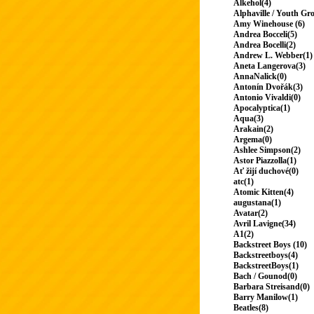
Alkehol(4)
Alphaville / Youth Gr
Amy Winehouse (6)
Andrea Bocceli(5)
Andrea Bocelli(2)
Andrew L. Webber(1)
Aneta Langerova(3)
AnnaNalick(0)
Antonín Dvořák(3)
Antonio Vivaldi(0)
Apocalyptica(1)
Aqua(3)
Arakain(2)
Argema(0)
Ashlee Simpson(2)
Astor Piazzolla(1)
Ať žijí duchové(0)
atc(1)
Atomic Kitten(4)
augustana(1)
Avatar(2)
Avril Lavigne(34)
A1(2)
Backstreet Boys (10)
Backstreetboys(4)
BackstreetBoys(1)
Bach / Gounod(0)
Barbara Streisand(0)
Barry Manilow(1)
Beatles(8)