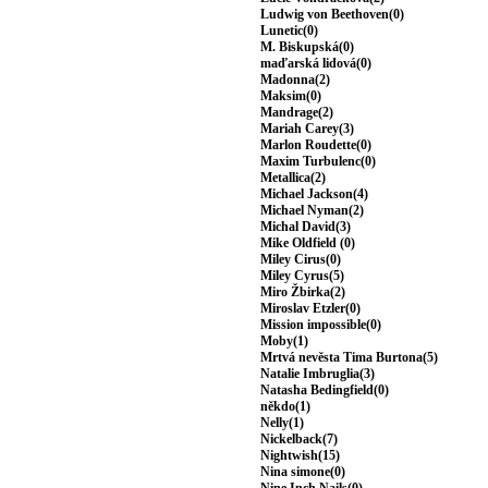
Ludwig von Beethoven(0)
Lunetic(0)
M. Biskupská(0)
maďarská lidová(0)
Madonna(2)
Maksim(0)
Mandrage(2)
Mariah Carey(3)
Marlon Roudette(0)
Maxim Turbulenc(0)
Metallica(2)
Michael Jackson(4)
Michael Nyman(2)
Michal David(3)
Mike Oldfield (0)
Miley Cirus(0)
Miley Cyrus(5)
Miro Žbirka(2)
Miroslav Etzler(0)
Mission impossible(0)
Moby(1)
Mrtvá nevěsta Tima Burtona(5)
Natalie Imbruglia(3)
Natasha Bedingfield(0)
někdo(1)
Nelly(1)
Nickelback(7)
Nightwish(15)
Nina simone(0)