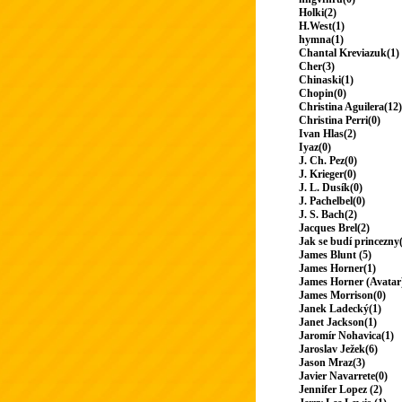
Holki(2)
H.West(1)
hymna(1)
Chantal Kreviazuk(1)
Cher(3)
Chinaski(1)
Chopin(0)
Christina Aguilera(12)
Christina Perri(0)
Ivan Hlas(2)
Iyaz(0)
J. Ch. Pez(0)
J. Krieger(0)
J. L. Dusík(0)
J. Pachelbel(0)
J. S. Bach(2)
Jacques Brel(2)
Jak se budí princezny
James Blunt (5)
James Horner(1)
James Horner (Avatar
James Morrison(0)
Janek Ladecký(1)
Janet Jackson(1)
Jaromír Nohavica(1)
Jaroslav Ježek(6)
Jason Mraz(3)
Javier Navarrete(0)
Jennifer Lopez (2)