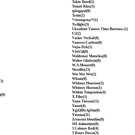
Tokio Hotel(1)
Tomáš Klus(5)
tpbqppzi(0)
Train(2)
*//trumpeta//*(1)
Twilight(3)
Ukradené Vánoce Tima Burtona (2)
U2(2)
Václav Neckář(0)
Vanessa Carlton(0)
Vojta Dyk(1)
Vřešťál(0)
Waldemar Matuška(0)
Walter Gladwin(0)
W.A.Mozart(6)
Westlife(23)
Wet Wet Wet(2)
Wham(0)
(3)
Whitney Houston(3)
Whitney Huston(1)
Within Temptation(4)
)(0)
X-Files(1)
Yann Tiersen(12)
Yanni(4)
YgzQfByJgOm(0)
Yiruma(11)
Ztracená bloudím(0)
101 dalmatinu(0)
3 Colours Red(4)
3 Doors Down(3)