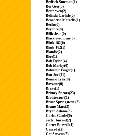
Bedřich Smetana(1)
Bee Gees(3)
Beethoven(2)
Belinda Carlisle(0)
Benedetto Marcello(1)
Berlin(0)
Beyonce(8)
Billie Jean(0)
Black eyed peas(0)
Blink 182(0)
Blink-182(1)
Blondie(2)
Blue(1)
Bob Dylan(4)
Bob Marley(0)
Bohumir Finger(1)
Bon Jovi(11)
Bonnie Tyler(0)
Boyzone(0)
Brave(1)
Britney Spears(23)
Brontosauři(1)
Bruce Springsteen (3)
Bruno Mars(3)
Bryan Adams(5)
Carlos Gardel(0)
carter burwel(2)
Carter Burwell(1)
Cascada(2)
Cat Stevens(3)