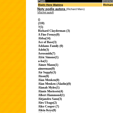
Píseň
Interpr
Right Here Waiting
Richar
Noty podle autora
(Richard Marx)
Všichni autoři
()
(110)
?(5)
Richard Clayderman (3)
A Fine Frenzy(0)
Abba(14)
Ace of Base(3)
Addams Family (0)
Adele(3)
Aerosmith(7)
Afric Simone(1)
a-ha(1)
Aimee Mann(1)
aimeeman(0)
Air Supply(3)
Akon(0)
Alan Menken(0)
Alan Menken (Aladin)(0)
Alanah Myles(1)
Alanis Morissete(4)
Albert Hammond(1)
Alejandro Sanz(3)
Alex Ubago(2)
Alice Cooper (7)
Alicia Keys(8)