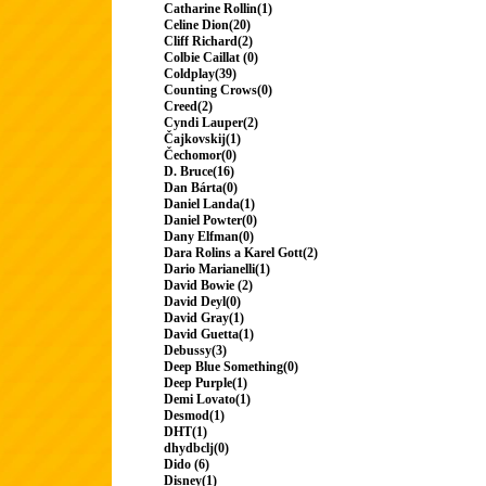
Catharine Rollin(1)
Celine Dion(20)
Cliff Richard(2)
Colbie Caillat (0)
Coldplay(39)
Counting Crows(0)
Creed(2)
Cyndi Lauper(2)
Čajkovskij(1)
Čechomor(0)
D. Bruce(16)
Dan Bárta(0)
Daniel Landa(1)
Daniel Powter(0)
Dany Elfman(0)
Dara Rolins a Karel Gott(2)
Dario Marianelli(1)
David Bowie (2)
David Deyl(0)
David Gray(1)
David Guetta(1)
Debussy(3)
Deep Blue Something(0)
Deep Purple(1)
Demi Lovato(1)
Desmod(1)
DHT(1)
dhydbclj(0)
Dido (6)
Disney(1)