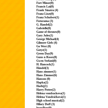
Fort Minor(0)
Francis Lai(0)
Frank Sinatra (4)
Franz Liszt(0)
Franz Schubert(1)
Futurama (3)
G. Handel(2)
Gabrielle(0)
Game of thrones(0)
Gary Jules(1)
George Michael(4)
Gilmore Girls (4)
Go West (0)
Gotye(1)
Green Day(9)
Guns n Roses(8)
Gwen Stefani(0)
H. Hancock(1)
Händel(3)
Hans zimmer(1)
Hans Zimmer(6)
Hanson (0)
Hapka(2)
Harlej(1)
Harry Potter(2)
Helena vondrackova(1)
Helena Vondráčková(1)
High school musical(2)
Hilary Duff (3)
hngvfhru(0)