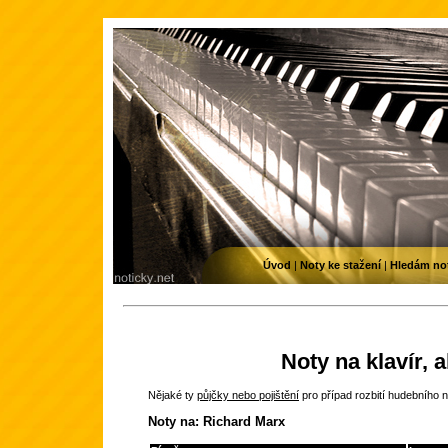
Úvod
|
Noty ke stažení
|
Hledám no
Noty na klavír, 
Nějaké ty
půjčky nebo pojištění
pro případ rozbití hudebního n
Noty na: Richard Marx