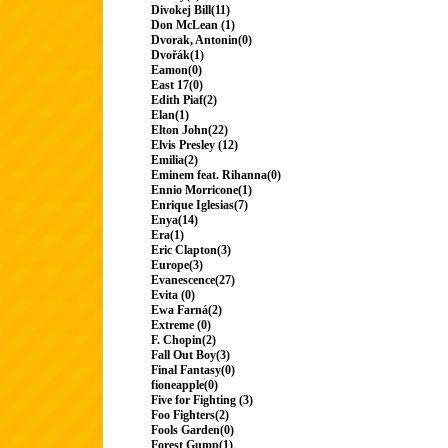
Divokej Bill(11)
Don McLean (1)
Dvorak, Antonin(0)
Dvořák(1)
Eamon(0)
East 17(0)
Edith Piaf(2)
Elan(1)
Elton John(22)
Elvis Presley (12)
Emilia(2)
Eminem feat. Rihanna(0)
Ennio Morricone(1)
Enrique Iglesias(7)
Enya(14)
Era(1)
Eric Clapton(3)
Europe(3)
Evanescence(27)
Evita (0)
Ewa Farná(2)
Extreme (0)
F. Chopin(2)
Fall Out Boy(3)
Final Fantasy(0)
fioneapple(0)
Five for Fighting (3)
Foo Fighters(2)
Fools Garden(0)
Forest Gump(1)