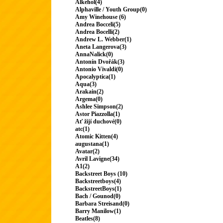
Alkehol(4)
Alphaville / Youth Group(0)
Amy Winehouse (6)
Andrea Bocceli(5)
Andrea Bocelli(2)
Andrew L. Webber(1)
Aneta Langerova(3)
AnnaNalick(0)
Antonín Dvořák(3)
Antonio Vivaldi(0)
Apocalyptica(1)
Aqua(3)
Arakain(2)
Argema(0)
Ashlee Simpson(2)
Astor Piazzolla(1)
Ať žijí duchové(0)
atc(1)
Atomic Kitten(4)
augustana(1)
Avatar(2)
Avril Lavigne(34)
A1(2)
Backstreet Boys (10)
Backstreetboys(4)
BackstreetBoys(1)
Bach / Gounod(0)
Barbara Streisand(0)
Barry Manilow(1)
Beatles(8)