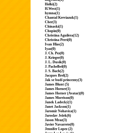
Holki(2)
H.West(1)
hymna(1)
Chantal Kreviazuk(1)
Cher(3)
Chinaski(1)
Chopin(0)
Christina Aguilera(12)
Christina Perri(0)
Ivan Hlas(2)
Iyaz(0)
J. Ch. Pez(0)
J. Krieger(0)
J. L. Dusík(0)
J. Pachelbel(0)
J. S. Bach(2)
Jacques Brel(2)
Jak se budí princezny(3)
James Blunt (5)
James Horner(1)
James Horner (Avatar)(0)
James Morrison(0)
Janek Ladecký(1)
Janet Jackson(1)
Jaromír Nohavica(1)
Jaroslav Ježek(6)
Jason Mraz(3)
Javier Navarrete(0)
Jennifer Lopez (2)