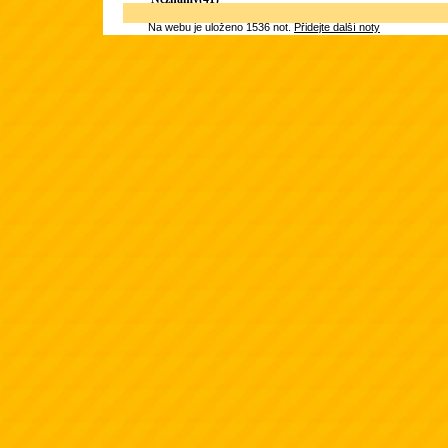
Na webu je uloženo 1536 not.
Přidejte další noty