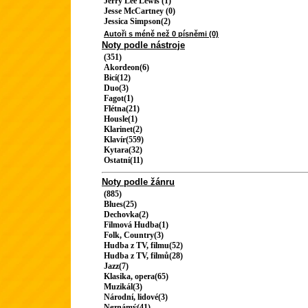
Jerry Lee Lewis (1)
Jesse McCartney (0)
Jessica Simpson(2)
Autoři s méně než 0 písněmi (0)
Noty podle nástroje
(351)
Akordeon(6)
Bicí(12)
Duo(3)
Fagot(1)
Flétna(21)
Housle(1)
Klarinet(2)
Klavír(559)
Kytara(32)
Ostatní(11)
Noty podle žánru
(885)
Blues(25)
Dechovka(2)
Filmová Hudba(1)
Folk, Country(3)
Hudba z TV, filmu(52)
Hudba z TV, filmů(28)
Jazz(7)
Klasika, opera(65)
Muzikál(3)
Národní, lidové(3)
Neznámý(41)