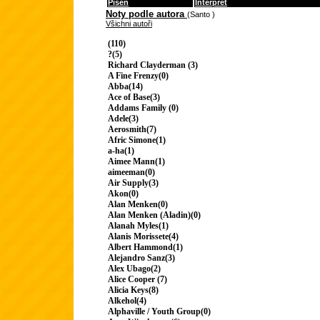
Píseň
Interpret
Noty podle autora
(Santo )
Všichni autoři
(110)
?(5)
Richard Clayderman (3)
A Fine Frenzy(0)
Abba(14)
Ace of Base(3)
Addams Family (0)
Adele(3)
Aerosmith(7)
Afric Simone(1)
a-ha(1)
Aimee Mann(1)
aimeeman(0)
Air Supply(3)
Akon(0)
Alan Menken(0)
Alan Menken (Aladin)(0)
Alanah Myles(1)
Alanis Morissete(4)
Albert Hammond(1)
Alejandro Sanz(3)
Alex Ubago(2)
Alice Cooper (7)
Alicia Keys(8)
Alkehol(4)
Alphaville / Youth Group(0)