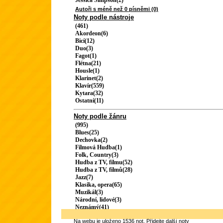
Jessica Simpson(2)
Autoři s méně než 0 písněmi (0)
Noty podle nástroje
(461)
Akordeon(6)
Bicí(12)
Duo(3)
Fagot(1)
Flétna(21)
Housle(1)
Klarinet(2)
Klavír(559)
Kytara(32)
Ostatní(11)
Noty podle žánru
(995)
Blues(25)
Dechovka(2)
Filmová Hudba(1)
Folk, Country(3)
Hudba z TV, filmu(52)
Hudba z TV, filmů(28)
Jazz(7)
Klasika, opera(65)
Muzikál(3)
Národní, lidové(3)
Neznámý(41)
Na webu je uloženo 1536 not.
Přidejte další noty