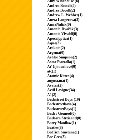
Amy Winehouse (6)
Andrea Bocceli(5)
Andrea Bocelli(2)
Andrew L. Webber(1)
Aneta Langerova(3)
AnnaNalick(0)
Antonín Dvořák(3)
Antonio Vivaldi(0)
Apocalyptica(1)
Aqua(3)
Arakain(2)
Argema(0)
Ashlee Simpson(2)
Astor Piazzolla(1)
Ať žijí duchové(0)
atc(1)
Atomic Kitten(4)
augustana(1)
Avatar(2)
Avril Lavigne(34)
A1(2)
Backstreet Boys (10)
Backstreetboys(4)
BackstreetBoys(1)
Bach / Gounod(0)
Barbara Streisand(0)
Barry Manilow(1)
Beatles(8)
Bedřich Smetana(1)
Bee Gees(3)