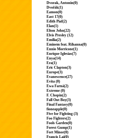
Dvorak, Antonin(0)
Dvořák(1)
Eamon(0)
East 17(0)
Edith Piaf(2)
Elan(1)
Elton John(22)
Elvis Presley (12)
Emilia(2)
Eminem feat. Rihanna(0)
Ennio Morricone(1)
Enrique Iglesias(7)
Enya(14)
Era(1)
Eric Clapton(3)
Europe(3)
Evanescence(27)
Evita (0)
Ewa Farná(2)
Extreme (0)
F. Chopin(2)
Fall Out Boy(3)
Final Fantasy(0)
fioneapple(0)
Five for Fighting (3)
Foo Fighters(2)
Fools Garden(0)
Forest Gump(1)
Fort Minor(0)
Francis Lai(0)