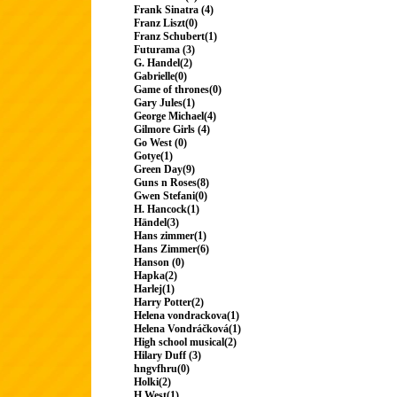
Frank Sinatra (4)
Franz Liszt(0)
Franz Schubert(1)
Futurama (3)
G. Handel(2)
Gabrielle(0)
Game of thrones(0)
Gary Jules(1)
George Michael(4)
Gilmore Girls (4)
Go West (0)
Gotye(1)
Green Day(9)
Guns n Roses(8)
Gwen Stefani(0)
H. Hancock(1)
Händel(3)
Hans zimmer(1)
Hans Zimmer(6)
Hanson (0)
Hapka(2)
Harlej(1)
Harry Potter(2)
Helena vondrackova(1)
Helena Vondráčková(1)
High school musical(2)
Hilary Duff (3)
hngvfhru(0)
Holki(2)
H.West(1)