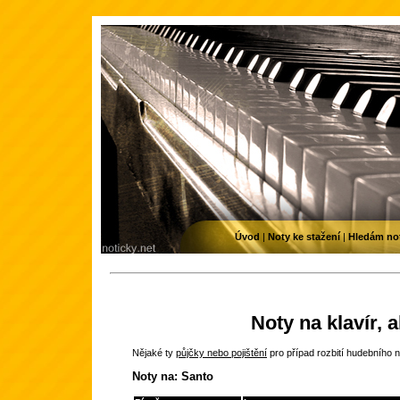
Úvod
|
Noty ke stažení
|
Hledám no
Noty na klavír, 
Nějaké ty
půjčky nebo pojištění
pro případ rozbití hudebního n
Noty na: Santo