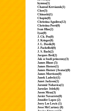
hymna(1)
Chantal Kreviazuk(1)
Cher(3)
Chinaski(1)
Chopin(0)
Christina Aguilera(12)
Christina Perri(0)
Ivan Hlas(2)
Iyaz(0)
J. Ch. Pez(0)
J. Krieger(0)
J. L. Dusík(0)
J. Pachelbel(0)
J. S. Bach(2)
Jacques Brel(2)
Jak se budí princezny(3)
James Blunt (5)
James Horner(1)
James Horner (Avatar)(0)
James Morrison(0)
Janek Ladecký(1)
Janet Jackson(1)
Jaromír Nohavica(1)
Jaroslav Ježek(6)
Jason Mraz(3)
Javier Navarrete(0)
Jennifer Lopez (2)
Jerry Lee Lewis (1)
Jesse McCartney (0)