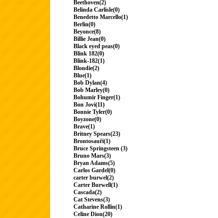
Beethoven(2)
Belinda Carlisle(0)
Benedetto Marcello(1)
Berlin(0)
Beyonce(8)
Billie Jean(0)
Black eyed peas(0)
Blink 182(0)
Blink-182(1)
Blondie(2)
Blue(1)
Bob Dylan(4)
Bob Marley(0)
Bohumir Finger(1)
Bon Jovi(11)
Bonnie Tyler(0)
Boyzone(0)
Brave(1)
Britney Spears(23)
Brontosauři(1)
Bruce Springsteen (3)
Bruno Mars(3)
Bryan Adams(5)
Carlos Gardel(0)
carter burwel(2)
Carter Burwell(1)
Cascada(2)
Cat Stevens(3)
Catharine Rollin(1)
Celine Dion(20)