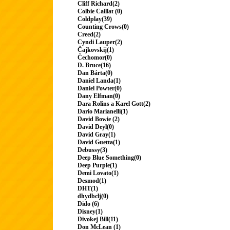
Cliff Richard(2)
Colbie Caillat (0)
Coldplay(39)
Counting Crows(0)
Creed(2)
Cyndi Lauper(2)
Čajkovskij(1)
Čechomor(0)
D. Bruce(16)
Dan Bárta(0)
Daniel Landa(1)
Daniel Powter(0)
Dany Elfman(0)
Dara Rolins a Karel Gott(2)
Dario Marianelli(1)
David Bowie (2)
David Deyl(0)
David Gray(1)
David Guetta(1)
Debussy(3)
Deep Blue Something(0)
Deep Purple(1)
Demi Lovato(1)
Desmod(1)
DHT(1)
dhydbclj(0)
Dido (6)
Disney(1)
Divokej Bill(11)
Don McLean (1)