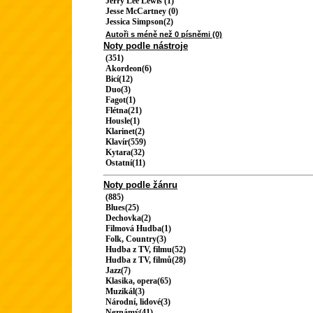
Jerry Lee Lewis (1)
Jesse McCartney (0)
Jessica Simpson(2)
Autoři s méně než 0 písněmi (0)
Noty podle nástroje
(351)
Akordeon(6)
Bicí(12)
Duo(3)
Fagot(1)
Flétna(21)
Housle(1)
Klarinet(2)
Klavír(559)
Kytara(32)
Ostatní(11)
Noty podle žánru
(885)
Blues(25)
Dechovka(2)
Filmová Hudba(1)
Folk, Country(3)
Hudba z TV, filmu(52)
Hudba z TV, filmů(28)
Jazz(7)
Klasika, opera(65)
Muzikál(3)
Národní, lidové(3)
Neznámý(41)