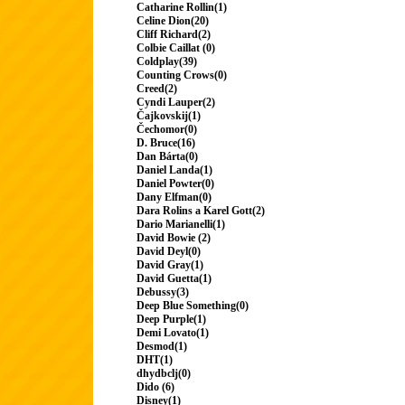
Catharine Rollin(1)
Celine Dion(20)
Cliff Richard(2)
Colbie Caillat (0)
Coldplay(39)
Counting Crows(0)
Creed(2)
Cyndi Lauper(2)
Čajkovskij(1)
Čechomor(0)
D. Bruce(16)
Dan Bárta(0)
Daniel Landa(1)
Daniel Powter(0)
Dany Elfman(0)
Dara Rolins a Karel Gott(2)
Dario Marianelli(1)
David Bowie (2)
David Deyl(0)
David Gray(1)
David Guetta(1)
Debussy(3)
Deep Blue Something(0)
Deep Purple(1)
Demi Lovato(1)
Desmod(1)
DHT(1)
dhydbclj(0)
Dido (6)
Disney(1)