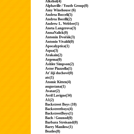
Alkehol(4)
Alphaville / Youth Group(0)
Amy Winehouse (6)
Andrea Bocceli(5)
Andrea Bocelli(2)
Andrew L. Webber(1)
Aneta Langerova(3)
AnnaNalick(0)
Antonín Dvořák(3)
Antonio Vivaldi(0)
Apocalyptica(1)
Aqua(3)
Arakain(2)
Argema(0)
Ashlee Simpson(2)
Astor Piazzolla(1)
Ať žijí duchové(0)
atc(1)
Atomic Kitten(4)
augustana(1)
Avatar(2)
Avril Lavigne(34)
A1(2)
Backstreet Boys (10)
Backstreetboys(4)
BackstreetBoys(1)
Bach / Gounod(0)
Barbara Streisand(0)
Barry Manilow(1)
Beatles(8)