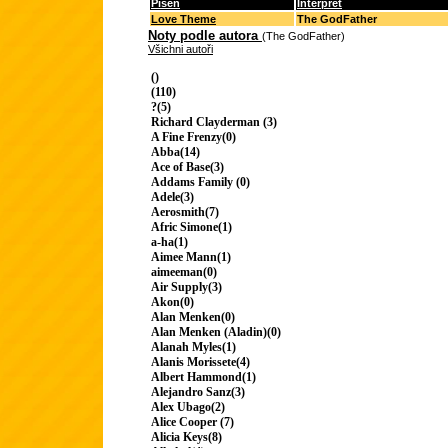
Píseň
Interpret
Love Theme
The GodFather
Noty podle autora
(The GodFather)
Všichni autoři
()
(110)
?(5)
Richard Clayderman (3)
A Fine Frenzy(0)
Abba(14)
Ace of Base(3)
Addams Family (0)
Adele(3)
Aerosmith(7)
Afric Simone(1)
a-ha(1)
Aimee Mann(1)
aimeeman(0)
Air Supply(3)
Akon(0)
Alan Menken(0)
Alan Menken (Aladin)(0)
Alanah Myles(1)
Alanis Morissete(4)
Albert Hammond(1)
Alejandro Sanz(3)
Alex Ubago(2)
Alice Cooper (7)
Alicia Keys(8)