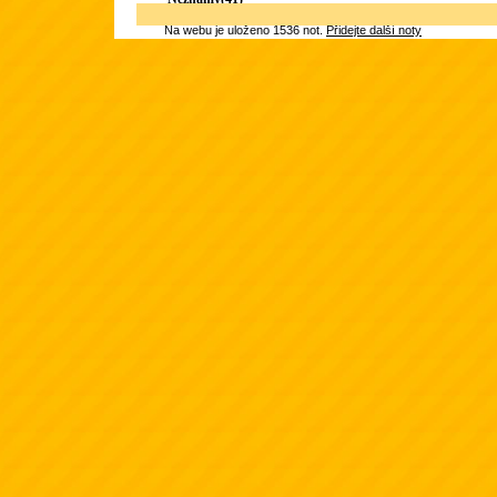
Na webu je uloženo 1536 not.
Přidejte další noty