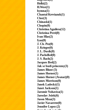
Holki(2)
H.West(1)
hymna(1)
Chantal Kreviazuk(1)
Cher(3)
Chinaski(1)
Chopin(0)
Christina Aguilera(12)
Christina Perri(0)
Ivan Hlas(2)
Iyaz(0)
J. Ch. Pez(0)
J. Krieger(0)
J. L. Dusík(0)
J. Pachelbel(0)
J. S. Bach(2)
Jacques Brel(2)
Jak se budí princezny(3)
James Blunt (5)
James Horner(1)
James Horner (Avatar)(0)
James Morrison(0)
Janek Ladecký(1)
Janet Jackson(1)
Jaromír Nohavica(1)
Jaroslav Ježek(6)
Jason Mraz(3)
Javier Navarrete(0)
Jennifer Lopez (2)