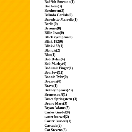
Bedřich Smetana(1)
Bee Gees(3)
Beethoven(2)
Belinda Carlisle(0)
Benedetto Marcello(1)
Berlin(0)
Beyonce(8)
Billie Jean(0)
Black eyed peas(0)
Blink 182(0)
Blink-182(1)
Blondie(2)
Blue(1)
Bob Dylan(4)
Bob Marley(0)
Bohumir Finger(1)
Bon Jovi(11)
Bonnie Tyler(0)
Boyzone(0)
Brave(1)
Britney Spears(23)
Brontosauři(1)
Bruce Springsteen (3)
Bruno Mars(3)
Bryan Adams(5)
Carlos Gardel(0)
carter burwel(2)
Carter Burwell(1)
Cascada(2)
Cat Stevens(3)