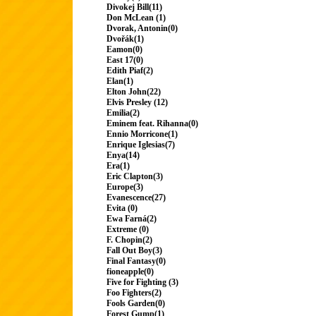
Divokej Bill(11)
Don McLean (1)
Dvorak, Antonin(0)
Dvořák(1)
Eamon(0)
East 17(0)
Edith Piaf(2)
Elan(1)
Elton John(22)
Elvis Presley (12)
Emilia(2)
Eminem feat. Rihanna(0)
Ennio Morricone(1)
Enrique Iglesias(7)
Enya(14)
Era(1)
Eric Clapton(3)
Europe(3)
Evanescence(27)
Evita (0)
Ewa Farná(2)
Extreme (0)
F. Chopin(2)
Fall Out Boy(3)
Final Fantasy(0)
fioneapple(0)
Five for Fighting (3)
Foo Fighters(2)
Fools Garden(0)
Forest Gump(1)