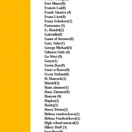
Fort Minor(0)
Francis Lai(0)
Frank Sinatra (4)
Franz Liszt(0)
Franz Schubert(1)
Futurama (3)
G. Handel(2)
Gabrielle(0)
Game of thrones(0)
Gary Jules(1)
George Michael(4)
Gilmore Girls (4)
Go West (0)
Gotye(1)
Green Day(9)
Guns n Roses(8)
Gwen Stefani(0)
H. Hancock(1)
Händel(3)
Hans zimmer(1)
Hans Zimmer(6)
Hanson (0)
Hapka(2)
Harlej(1)
Harry Potter(2)
Helena vondrackova(1)
Helena Vondráčková(1)
High school musical(2)
Hilary Duff (3)
hngvfhru(0)