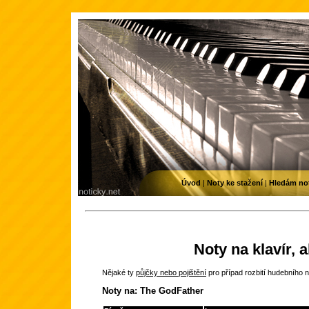
Úvod
|
Noty ke stažení
|
Hledám no
Noty na klavír, 
Nějaké ty
půjčky nebo pojištění
pro případ rozbití hudebního n
Noty na: The GodFather