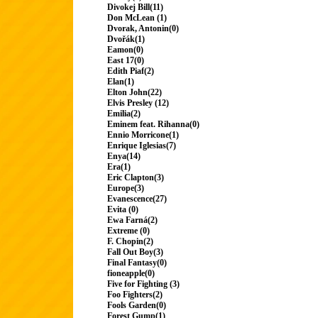
Divokej Bill(11)
Don McLean (1)
Dvorak, Antonin(0)
Dvořák(1)
Eamon(0)
East 17(0)
Edith Piaf(2)
Elan(1)
Elton John(22)
Elvis Presley (12)
Emilia(2)
Eminem feat. Rihanna(0)
Ennio Morricone(1)
Enrique Iglesias(7)
Enya(14)
Era(1)
Eric Clapton(3)
Europe(3)
Evanescence(27)
Evita (0)
Ewa Farná(2)
Extreme (0)
F. Chopin(2)
Fall Out Boy(3)
Final Fantasy(0)
fioneapple(0)
Five for Fighting (3)
Foo Fighters(2)
Fools Garden(0)
Forest Gump(1)