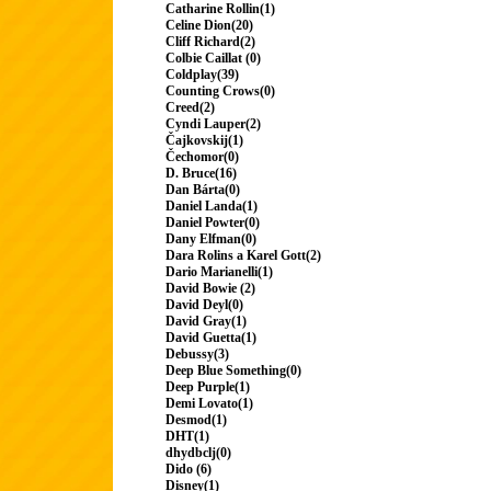
Catharine Rollin(1)
Celine Dion(20)
Cliff Richard(2)
Colbie Caillat (0)
Coldplay(39)
Counting Crows(0)
Creed(2)
Cyndi Lauper(2)
Čajkovskij(1)
Čechomor(0)
D. Bruce(16)
Dan Bárta(0)
Daniel Landa(1)
Daniel Powter(0)
Dany Elfman(0)
Dara Rolins a Karel Gott(2)
Dario Marianelli(1)
David Bowie (2)
David Deyl(0)
David Gray(1)
David Guetta(1)
Debussy(3)
Deep Blue Something(0)
Deep Purple(1)
Demi Lovato(1)
Desmod(1)
DHT(1)
dhydbclj(0)
Dido (6)
Disney(1)