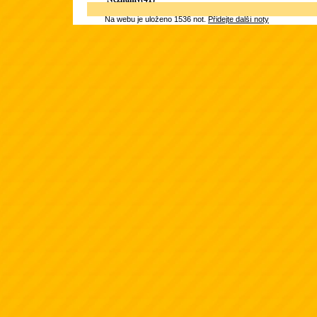
Na webu je uloženo 1536 not.
Přidejte další noty