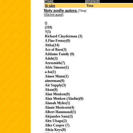
Píseň
Interpret
Si sám
Tina
Noty podle autora
(Tina)
Všichni autoři
()
(110)
?(5)
Richard Clayderman (3)
A Fine Frenzy(0)
Abba(14)
Ace of Base(3)
Addams Family (0)
Adele(3)
Aerosmith(7)
Afric Simone(1)
a-ha(1)
Aimee Mann(1)
aimeeman(0)
Air Supply(3)
Akon(0)
Alan Menken(0)
Alan Menken (Aladin)(0)
Alanah Myles(1)
Alanis Morissete(4)
Albert Hammond(1)
Alejandro Sanz(3)
Alex Ubago(2)
Alice Cooper (7)
Alicia Keys(8)