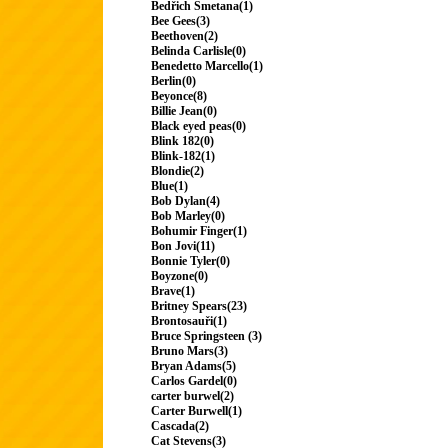
Bedřich Smetana(1)
Bee Gees(3)
Beethoven(2)
Belinda Carlisle(0)
Benedetto Marcello(1)
Berlin(0)
Beyonce(8)
Billie Jean(0)
Black eyed peas(0)
Blink 182(0)
Blink-182(1)
Blondie(2)
Blue(1)
Bob Dylan(4)
Bob Marley(0)
Bohumir Finger(1)
Bon Jovi(11)
Bonnie Tyler(0)
Boyzone(0)
Brave(1)
Britney Spears(23)
Brontosauři(1)
Bruce Springsteen (3)
Bruno Mars(3)
Bryan Adams(5)
Carlos Gardel(0)
carter burwel(2)
Carter Burwell(1)
Cascada(2)
Cat Stevens(3)