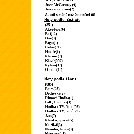
Jerry Lee Lewis (1)
Jesse McCartney (0)
Jessica Simpson(2)
Autoři s méně než 0 písněmi (0)
Noty podle nástroje
(351)
Akordeon(6)
Bicí(12)
Duo(3)
Fagot(1)
Flétna(21)
Housle(1)
Klarinet(2)
Klavír(559)
Kytara(32)
Ostatní(11)
Noty podle žánru
(885)
Blues(25)
Dechovka(2)
Filmová Hudba(1)
Folk, Country(3)
Hudba z TV, filmu(52)
Hudba z TV, filmů(28)
Jazz(7)
Klasika, opera(65)
Muzikál(3)
Národní, lidové(3)
Neznámý(41)