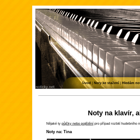
Úvod
|
Noty ke stažení
|
Hledám no
Noty na klavír, 
Nějaké ty
půjčky nebo pojištění
pro případ rozbití hudebního n
Noty na: Tina