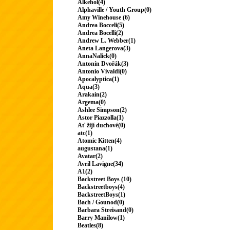
Alkehol(4)
Alphaville / Youth Group(0)
Amy Winehouse (6)
Andrea Bocceli(5)
Andrea Bocelli(2)
Andrew L. Webber(1)
Aneta Langerova(3)
AnnaNalick(0)
Antonín Dvořák(3)
Antonio Vivaldi(0)
Apocalyptica(1)
Aqua(3)
Arakain(2)
Argema(0)
Ashlee Simpson(2)
Astor Piazzolla(1)
Ať žijí duchové(0)
atc(1)
Atomic Kitten(4)
augustana(1)
Avatar(2)
Avril Lavigne(34)
A1(2)
Backstreet Boys (10)
Backstreetboys(4)
BackstreetBoys(1)
Bach / Gounod(0)
Barbara Streisand(0)
Barry Manilow(1)
Beatles(8)