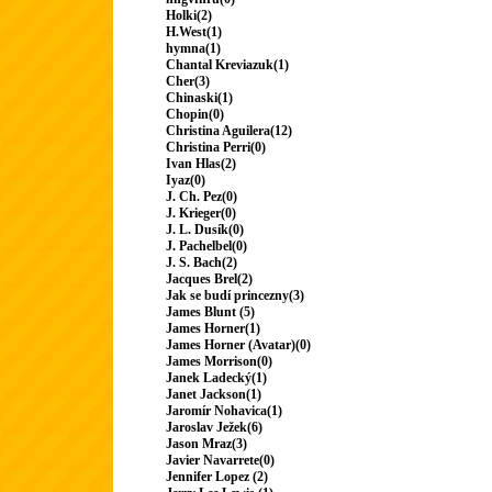
Holki(2)
H.West(1)
hymna(1)
Chantal Kreviazuk(1)
Cher(3)
Chinaski(1)
Chopin(0)
Christina Aguilera(12)
Christina Perri(0)
Ivan Hlas(2)
Iyaz(0)
J. Ch. Pez(0)
J. Krieger(0)
J. L. Dusík(0)
J. Pachelbel(0)
J. S. Bach(2)
Jacques Brel(2)
Jak se budí princezny(3)
James Blunt (5)
James Horner(1)
James Horner (Avatar)(0)
James Morrison(0)
Janek Ladecký(1)
Janet Jackson(1)
Jaromír Nohavica(1)
Jaroslav Ježek(6)
Jason Mraz(3)
Javier Navarrete(0)
Jennifer Lopez (2)