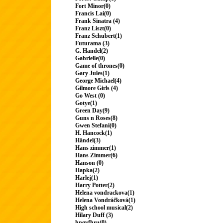
Fort Minor(0)
Francis Lai(0)
Frank Sinatra (4)
Franz Liszt(0)
Franz Schubert(1)
Futurama (3)
G. Handel(2)
Gabrielle(0)
Game of thrones(0)
Gary Jules(1)
George Michael(4)
Gilmore Girls (4)
Go West (0)
Gotye(1)
Green Day(9)
Guns n Roses(8)
Gwen Stefani(0)
H. Hancock(1)
Händel(3)
Hans zimmer(1)
Hans Zimmer(6)
Hanson (0)
Hapka(2)
Harlej(1)
Harry Potter(2)
Helena vondrackova(1)
Helena Vondráčková(1)
High school musical(2)
Hilary Duff (3)
hngvfhru(0)