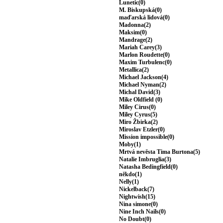
Lunetic(0)
M. Biskupská(0)
maďarská lidová(0)
Madonna(2)
Maksim(0)
Mandrage(2)
Mariah Carey(3)
Marlon Roudette(0)
Maxim Turbulenc(0)
Metallica(2)
Michael Jackson(4)
Michael Nyman(2)
Michal David(3)
Mike Oldfield (0)
Miley Cirus(0)
Miley Cyrus(5)
Miro Žbirka(2)
Miroslav Etzler(0)
Mission impossible(0)
Moby(1)
Mrtvá nevěsta Tima Burtona(5)
Natalie Imbruglia(3)
Natasha Bedingfield(0)
někdo(1)
Nelly(1)
Nickelback(7)
Nightwish(15)
Nina simone(0)
Nine Inch Nails(0)
No Doubt(0)