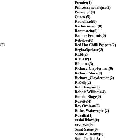
Premier(1)
Princezna ze mlejna(2)
Prokopjef(0)
Queen (5)
Radiohead(9)
Rachmaninoff(0)
Rammstein(0)
Rauber Francois(0)
Rebelové(0)
(0)
Red Hot Chilli Peppers(2)
ReginaSpektor(2)
REM(2)
RHCHP(1)
Rihanna(3)
Richard Clayderman(0)
Richard Marx(0)
Richard_Clayderman(2)
R.Kelly(2)
Rob Dougan(0)
Robbie Williams(4)
Ronald Binge(0)
Roxette(4)
Roy Orbison(0)
Rufus Wainwright(2)
Rusalka(1)
ruská lidová(0)
ruvtcyza(0)
Saint Saens(0)
Santo & Johny(0)
Scott Joplin(18)