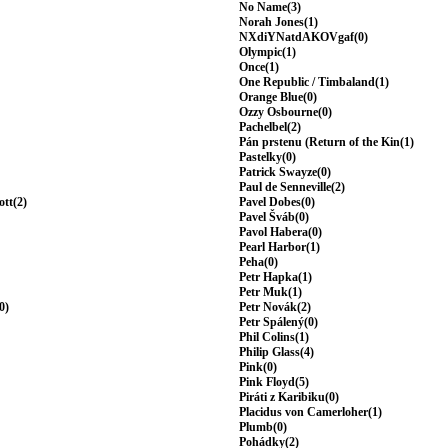
No Name(3)
Norah Jones(1)
NXdiYNatdAKOVgaf(0)
Olympic(1)
Once(1)
One Republic / Timbaland(1)
Orange Blue(0)
Ozzy Osbourne(0)
Pachelbel(2)
Pán prstenu (Return of the Kin(1)
Pastelky(0)
Patrick Swayze(0)
Paul de Senneville(2)
ott(2)
Pavel Dobes(0)
Pavel Šváb(0)
Pavol Habera(0)
Pearl Harbor(1)
Peha(0)
Petr Hapka(1)
Petr Muk(1)
0)
Petr Novák(2)
Petr Spálený(0)
Phil Colins(1)
Philip Glass(4)
Pink(0)
Pink Floyd(5)
Piráti z Karibiku(0)
Placidus von Camerloher(1)
Plumb(0)
Pohádky(2)