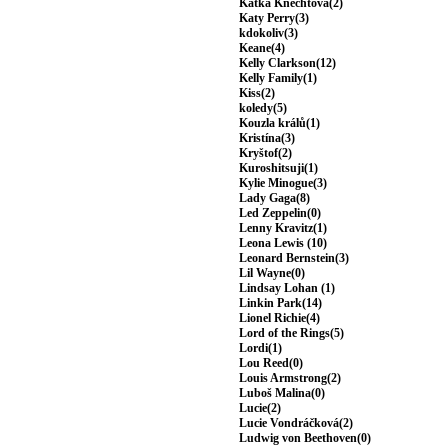
Katka Knechtová(2)
Katy Perry(3)
kdokoliv(3)
Keane(4)
Kelly Clarkson(12)
Kelly Family(1)
Kiss(2)
koledy(5)
Kouzla králů(1)
Kristína(3)
Kryštof(2)
Kuroshitsuji(1)
Kylie Minogue(3)
Lady Gaga(8)
Led Zeppelin(0)
Lenny Kravitz(1)
Leona Lewis (10)
Leonard Bernstein(3)
Lil Wayne(0)
Lindsay Lohan (1)
Linkin Park(14)
Lionel Richie(4)
Lord of the Rings(5)
Lordi(1)
Lou Reed(0)
Louis Armstrong(2)
Luboš Malina(0)
Lucie(2)
Lucie Vondráčková(2)
Ludwig von Beethoven(0)