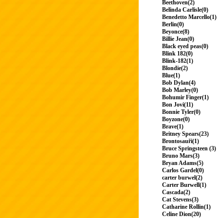
Beethoven(2)
Belinda Carlisle(0)
Benedetto Marcello(1)
Berlin(0)
Beyonce(8)
Billie Jean(0)
Black eyed peas(0)
Blink 182(0)
Blink-182(1)
Blondie(2)
Blue(1)
Bob Dylan(4)
Bob Marley(0)
Bohumir Finger(1)
Bon Jovi(11)
Bonnie Tyler(0)
Boyzone(0)
Brave(1)
Britney Spears(23)
Brontosauři(1)
Bruce Springsteen (3)
Bruno Mars(3)
Bryan Adams(5)
Carlos Gardel(0)
carter burwel(2)
Carter Burwell(1)
Cascada(2)
Cat Stevens(3)
Catharine Rollin(1)
Celine Dion(20)