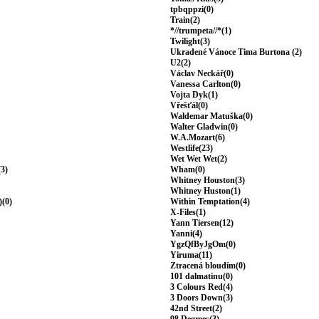
tpbqppzi(0)
Train(2)
*//trumpeta//*(1)
Twilight(3)
Ukradené Vánoce Tima Burtona (2)
U2(2)
Václav Neckář(0)
Vanessa Carlton(0)
Vojta Dyk(1)
Vřešťál(0)
Waldemar Matuška(0)
Walter Gladwin(0)
W.A.Mozart(6)
Westlife(23)
Wet Wet Wet(2)
(3)
Wham(0)
Whitney Houston(3)
Whitney Huston(1)
)(0)
Within Temptation(4)
X-Files(1)
Yann Tiersen(12)
Yanni(4)
YgzQfByJgOm(0)
Yiruma(11)
Ztracená bloudím(0)
101 dalmatinu(0)
3 Colours Red(4)
3 Doors Down(3)
42nd Street(2)