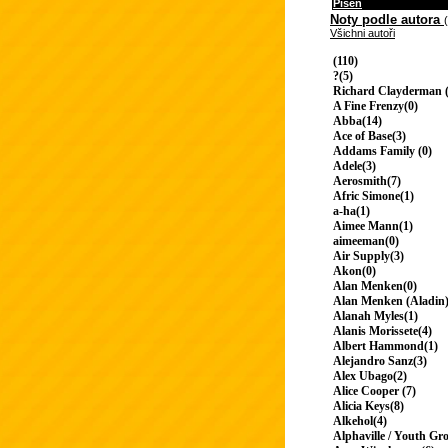
Píseň
Noty podle autora
Všichni autoři
(110)
?(5)
Richard Clayderman (
A Fine Frenzy(0)
Abba(14)
Ace of Base(3)
Addams Family (0)
Adele(3)
Aerosmith(7)
Afric Simone(1)
a-ha(1)
Aimee Mann(1)
aimeeman(0)
Air Supply(3)
Akon(0)
Alan Menken(0)
Alan Menken (Aladin)
Alanah Myles(1)
Alanis Morissete(4)
Albert Hammond(1)
Alejandro Sanz(3)
Alex Ubago(2)
Alice Cooper (7)
Alicia Keys(8)
Alkehol(4)
Alphaville / Youth Gr