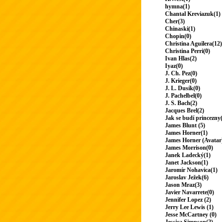
hymna(1)
Chantal Kreviazuk(1)
Cher(3)
Chinaski(1)
Chopin(0)
Christina Aguilera(12)
Christina Perri(0)
Ivan Hlas(2)
Iyaz(0)
J. Ch. Pez(0)
J. Krieger(0)
J. L. Dusík(0)
J. Pachelbel(0)
J. S. Bach(2)
Jacques Brel(2)
Jak se budí princezny
James Blunt (5)
James Horner(1)
James Horner (Avatar
James Morrison(0)
Janek Ladecký(1)
Janet Jackson(1)
Jaromír Nohavica(1)
Jaroslav Ježek(6)
Jason Mraz(3)
Javier Navarrete(0)
Jennifer Lopez (2)
Jerry Lee Lewis (1)
Jesse McCartney (0)