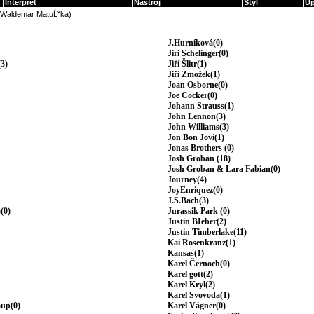
Interpret
Nástroj
Styl
Up
(Waldemar MatuĹˇka)
J.Hurníková(0)
Jiri Schelinger(0)
3)
Jiří Šlitr(1)
Jiří Zmožek(1)
Joan Osborne(0)
Joe Cocker(0)
Johann Strauss(1)
John Lennon(3)
John Williams(3)
Jon Bon Jovi(1)
Jonas Brothers (0)
Josh Groban (18)
Josh Groban & Lara Fabian(0)
Journey(4)
JoyEnriquez(0)
J.S.Bach(3)
(0)
Jurassik Park (0)
Justin BIeber(2)
Justin Timberlake(11)
Kai Rosenkranz(1)
Kansas(1)
Karel Černoch(0)
Karel gott(2)
Karel Kryl(2)
Karel Svovoda(1)
oup(0)
Karel Vágner(0)