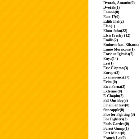
Dvorak, Antonin(0)
Dvořák(1)
Eamon(0)
East 17(0)
Edith Piaf(2)
Elan(1)
Elton John(22)
Elvis Presley (12)
Emilia(2)
Eminem feat. Rihanna
Ennio Morricone(1)
Enrique Iglesias(7)
Enya(14)
Era(1)
Eric Clapton(3)
Europe(3)
Evanescence(27)
Evita (0)
Ewa Farná(2)
Extreme (0)
F. Chopin(2)
Fall Out Boy(3)
Final Fantasy(0)
fioneapple(0)
Five for Fighting (3)
Foo Fighters(2)
Fools Garden(0)
Forest Gump(1)
Fort Minor(0)
Francis Lai(0)