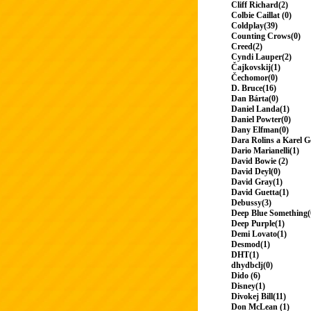
Cliff Richard(2)
Colbie Caillat (0)
Coldplay(39)
Counting Crows(0)
Creed(2)
Cyndi Lauper(2)
Čajkovskij(1)
Čechomor(0)
D. Bruce(16)
Dan Bárta(0)
Daniel Landa(1)
Daniel Powter(0)
Dany Elfman(0)
Dara Rolins a Karel G
Dario Marianelli(1)
David Bowie (2)
David Deyl(0)
David Gray(1)
David Guetta(1)
Debussy(3)
Deep Blue Something(
Deep Purple(1)
Demi Lovato(1)
Desmod(1)
DHT(1)
dhydbclj(0)
Dido (6)
Disney(1)
Divokej Bill(11)
Don McLean (1)