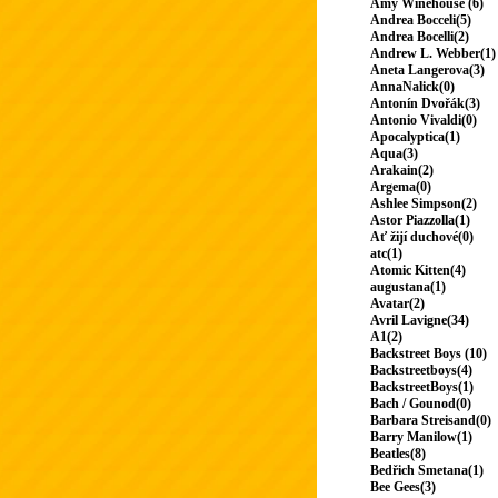
Amy Winehouse (6)
Andrea Bocceli(5)
Andrea Bocelli(2)
Andrew L. Webber(1)
Aneta Langerova(3)
AnnaNalick(0)
Antonín Dvořák(3)
Antonio Vivaldi(0)
Apocalyptica(1)
Aqua(3)
Arakain(2)
Argema(0)
Ashlee Simpson(2)
Astor Piazzolla(1)
Ať žijí duchové(0)
atc(1)
Atomic Kitten(4)
augustana(1)
Avatar(2)
Avril Lavigne(34)
A1(2)
Backstreet Boys (10)
Backstreetboys(4)
BackstreetBoys(1)
Bach / Gounod(0)
Barbara Streisand(0)
Barry Manilow(1)
Beatles(8)
Bedřich Smetana(1)
Bee Gees(3)