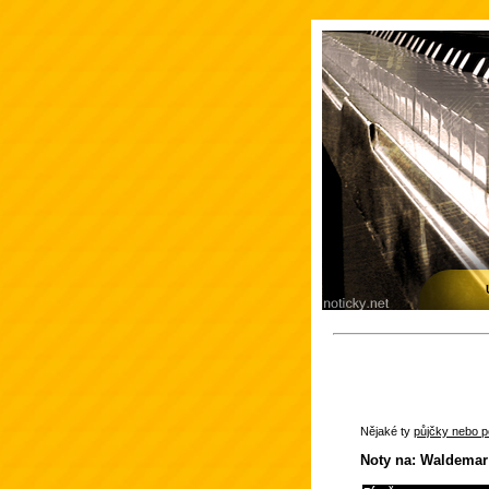
Nějaké ty
půjčky nebo po
Noty na: Waldemar