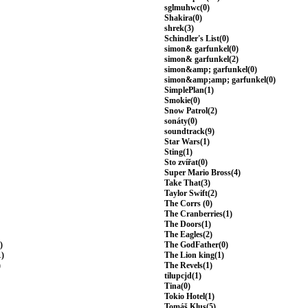
sglmuhwc(0)
Shakira(0)
shrek(3)
Schindler's List(0)
simon& garfunkel(0)
simon& garfunkel(2)
simon&amp; garfunkel(0)
simon&amp;amp; garfunkel(0)
SimplePlan(1)
Smokie(0)
Snow Patrol(2)
sonáty(0)
soundtrack(9)
Star Wars(1)
Sting(1)
Sto zvířat(0)
Super Mario Bross(4)
Take That(3)
Taylor Swift(2)
The Corrs (0)
The Cranberries(1)
The Doors(1)
The Eagles(2)
)
The GodFather(0)
1)
The Lion king(1)
)
The Revels(1)
tilupcjd(1)
Tina(0)
Tokio Hotel(1)
Tomáš Klus(5)