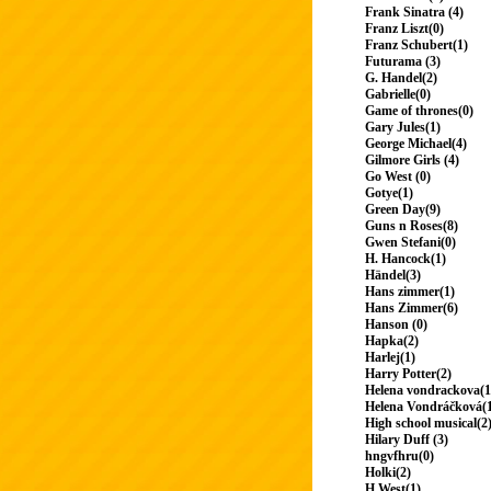
Frank Sinatra (4)
Franz Liszt(0)
Franz Schubert(1)
Futurama (3)
G. Handel(2)
Gabrielle(0)
Game of thrones(0)
Gary Jules(1)
George Michael(4)
Gilmore Girls (4)
Go West (0)
Gotye(1)
Green Day(9)
Guns n Roses(8)
Gwen Stefani(0)
H. Hancock(1)
Händel(3)
Hans zimmer(1)
Hans Zimmer(6)
Hanson (0)
Hapka(2)
Harlej(1)
Harry Potter(2)
Helena vondrackova(1
Helena Vondráčková(
High school musical(2
Hilary Duff (3)
hngvfhru(0)
Holki(2)
H.West(1)