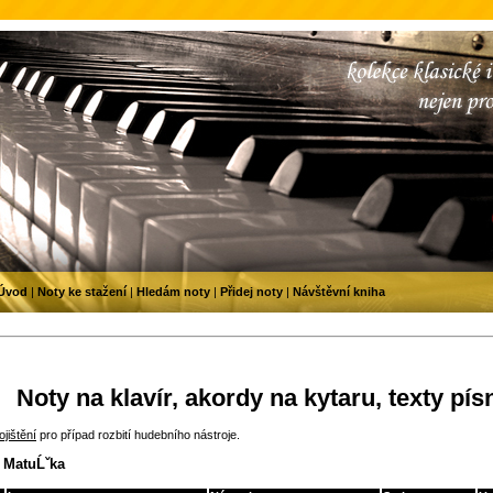
Úvod
|
Noty ke stažení
|
Hledám noty
|
Přidej noty
|
Návštěvní kniha
Noty na klavír, akordy na kytaru, texty pís
jištění
pro případ rozbití hudebního nástroje.
 MatuĹˇka