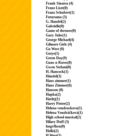
Frank Sinatra (4)
Franz Liszt(0)
Franz Schubert(1)
Futurama (3)
G. Handel(2)
Gabrielle(0)
Game of thrones(0)
Gary Jules(1)
George Michael(4)
Gilmore Girls (4)
Go West (0)
Gotye(1)
Green Day(9)
Guns n Roses(8)
Gwen Stefani(0)
H. Hancock(1)
Händel(3)
Hans zimmer(1)
Hans Zimmer(6)
Hanson (0)
Hapka(2)
Harlej(1)
Harry Potter(2)
Helena vondrackova(1)
Helena Vondráčková(1)
High school musical(2)
Hilary Duff (3)
hngvfhru(0)
Holki(2)
H.West(1)