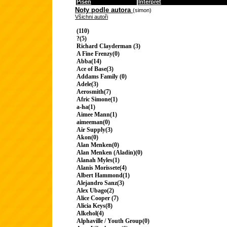
Píseň
Interpret
Noty podle autora
(simon)
Všichni autoři
(110)
?(5)
Richard Clayderman (3)
A Fine Frenzy(0)
Abba(14)
Ace of Base(3)
Addams Family (0)
Adele(3)
Aerosmith(7)
Afric Simone(1)
a-ha(1)
Aimee Mann(1)
aimeeman(0)
Air Supply(3)
Akon(0)
Alan Menken(0)
Alan Menken (Aladin)(0)
Alanah Myles(1)
Alanis Morissete(4)
Albert Hammond(1)
Alejandro Sanz(3)
Alex Ubago(2)
Alice Cooper (7)
Alicia Keys(8)
Alkehol(4)
Alphaville / Youth Group(0)