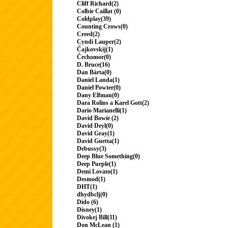
Cliff Richard(2)
Colbie Caillat (0)
Coldplay(39)
Counting Crows(0)
Creed(2)
Cyndi Lauper(2)
Čajkovskij(1)
Čechomor(0)
D. Bruce(16)
Dan Bárta(0)
Daniel Landa(1)
Daniel Powter(0)
Dany Elfman(0)
Dara Rolins a Karel Gott(2)
Dario Marianelli(1)
David Bowie (2)
David Deyl(0)
David Gray(1)
David Guetta(1)
Debussy(3)
Deep Blue Something(0)
Deep Purple(1)
Demi Lovato(1)
Desmod(1)
DHT(1)
dhydbclj(0)
Dido (6)
Disney(1)
Divokej Bill(11)
Don McLean (1)