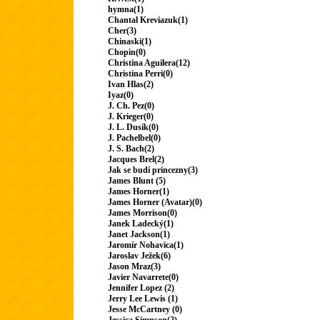
hymna(1)
Chantal Kreviazuk(1)
Cher(3)
Chinaski(1)
Chopin(0)
Christina Aguilera(12)
Christina Perri(0)
Ivan Hlas(2)
Iyaz(0)
J. Ch. Pez(0)
J. Krieger(0)
J. L. Dusík(0)
J. Pachelbel(0)
J. S. Bach(2)
Jacques Brel(2)
Jak se budí princezny(3)
James Blunt (5)
James Horner(1)
James Horner (Avatar)(0)
James Morrison(0)
Janek Ladecký(1)
Janet Jackson(1)
Jaromír Nohavica(1)
Jaroslav Ježek(6)
Jason Mraz(3)
Javier Navarrete(0)
Jennifer Lopez (2)
Jerry Lee Lewis (1)
Jesse McCartney (0)