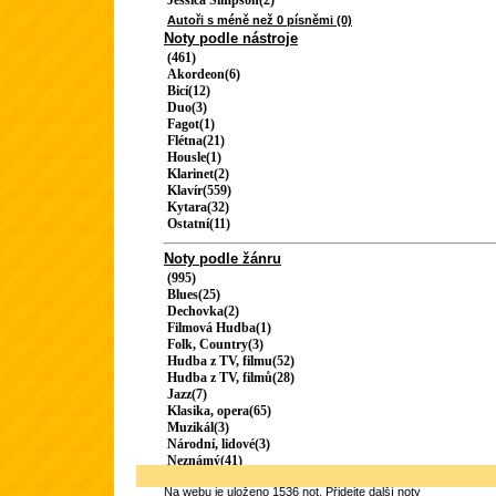
Jessica Simpson(2)
Autoři s méně než 0 písněmi (0)
Noty podle nástroje
(461)
Akordeon(6)
Bicí(12)
Duo(3)
Fagot(1)
Flétna(21)
Housle(1)
Klarinet(2)
Klavír(559)
Kytara(32)
Ostatní(11)
Noty podle žánru
(995)
Blues(25)
Dechovka(2)
Filmová Hudba(1)
Folk, Country(3)
Hudba z TV, filmu(52)
Hudba z TV, filmů(28)
Jazz(7)
Klasika, opera(65)
Muzikál(3)
Národní, lidové(3)
Neznámý(41)
Na webu je uloženo 1536 not.
Přidejte další noty