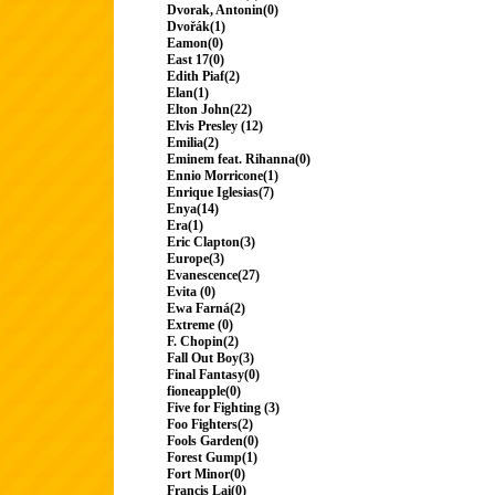
Dvorak, Antonin(0)
Dvořák(1)
Eamon(0)
East 17(0)
Edith Piaf(2)
Elan(1)
Elton John(22)
Elvis Presley (12)
Emilia(2)
Eminem feat. Rihanna(0)
Ennio Morricone(1)
Enrique Iglesias(7)
Enya(14)
Era(1)
Eric Clapton(3)
Europe(3)
Evanescence(27)
Evita (0)
Ewa Farná(2)
Extreme (0)
F. Chopin(2)
Fall Out Boy(3)
Final Fantasy(0)
fioneapple(0)
Five for Fighting (3)
Foo Fighters(2)
Fools Garden(0)
Forest Gump(1)
Fort Minor(0)
Francis Lai(0)