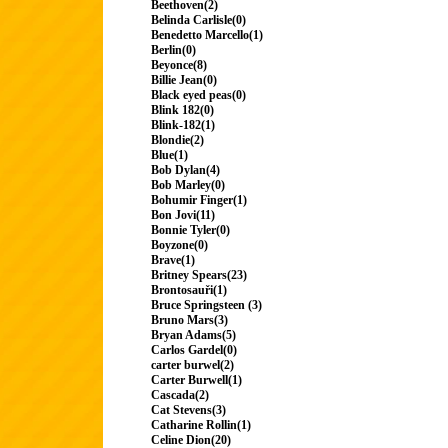
Beethoven(2)
Belinda Carlisle(0)
Benedetto Marcello(1)
Berlin(0)
Beyonce(8)
Billie Jean(0)
Black eyed peas(0)
Blink 182(0)
Blink-182(1)
Blondie(2)
Blue(1)
Bob Dylan(4)
Bob Marley(0)
Bohumir Finger(1)
Bon Jovi(11)
Bonnie Tyler(0)
Boyzone(0)
Brave(1)
Britney Spears(23)
Brontosauři(1)
Bruce Springsteen (3)
Bruno Mars(3)
Bryan Adams(5)
Carlos Gardel(0)
carter burwel(2)
Carter Burwell(1)
Cascada(2)
Cat Stevens(3)
Catharine Rollin(1)
Celine Dion(20)