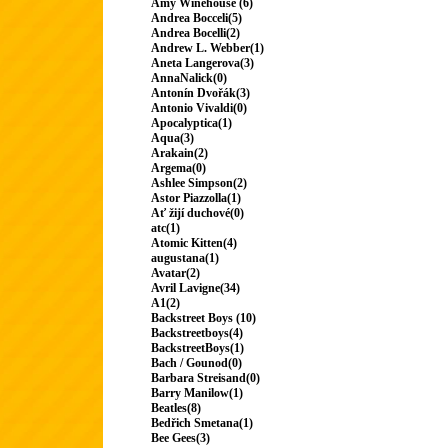
Amy Winehouse (6)
Andrea Bocceli(5)
Andrea Bocelli(2)
Andrew L. Webber(1)
Aneta Langerova(3)
AnnaNalick(0)
Antonín Dvořák(3)
Antonio Vivaldi(0)
Apocalyptica(1)
Aqua(3)
Arakain(2)
Argema(0)
Ashlee Simpson(2)
Astor Piazzolla(1)
Ať žijí duchové(0)
atc(1)
Atomic Kitten(4)
augustana(1)
Avatar(2)
Avril Lavigne(34)
A1(2)
Backstreet Boys (10)
Backstreetboys(4)
BackstreetBoys(1)
Bach / Gounod(0)
Barbara Streisand(0)
Barry Manilow(1)
Beatles(8)
Bedřich Smetana(1)
Bee Gees(3)