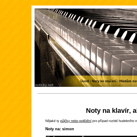
Úvod
|
Noty ke stažení
|
Hledám no
Noty na klavír, 
Nějaké ty
půjčky nebo pojištění
pro případ rozbití hudebního n
Noty na: simon