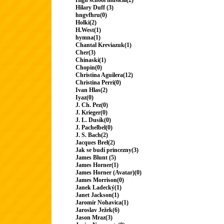
High school musical(2)
Hilary Duff (3)
hngvfhru(0)
Holki(2)
H.West(1)
hymna(1)
Chantal Kreviazuk(1)
Cher(3)
Chinaski(1)
Chopin(0)
Christina Aguilera(12)
Christina Perri(0)
Ivan Hlas(2)
Iyaz(0)
J. Ch. Pez(0)
J. Krieger(0)
J. L. Dusík(0)
J. Pachelbel(0)
J. S. Bach(2)
Jacques Brel(2)
Jak se budí princezny(3)
James Blunt (5)
James Horner(1)
James Horner (Avatar)(0)
James Morrison(0)
Janek Ladecký(1)
Janet Jackson(1)
Jaromír Nohavica(1)
Jaroslav Ježek(6)
Jason Mraz(3)