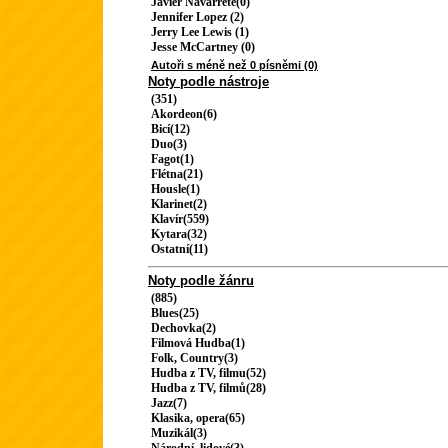
Javier Navarrete(0)
Jennifer Lopez (2)
Jerry Lee Lewis (1)
Jesse McCartney (0)
Autoři s méně než 0 písněmi (0)
Noty podle nástroje
(351)
Akordeon(6)
Bicí(12)
Duo(3)
Fagot(1)
Flétna(21)
Housle(1)
Klarinet(2)
Klavír(559)
Kytara(32)
Ostatní(11)
Noty podle žánru
(885)
Blues(25)
Dechovka(2)
Filmová Hudba(1)
Folk, Country(3)
Hudba z TV, filmu(52)
Hudba z TV, filmů(28)
Jazz(7)
Klasika, opera(65)
Muzikál(3)