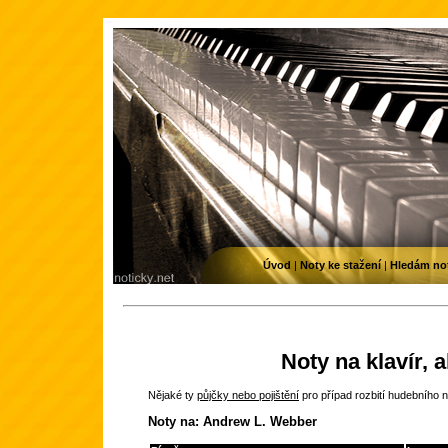
Úvod
|
Noty ke stažení
|
Hledám no
Noty na klavír, 
Nějaké ty
půjčky nebo pojištění
pro případ rozbití hudebního n
Noty na: Andrew L. Webber