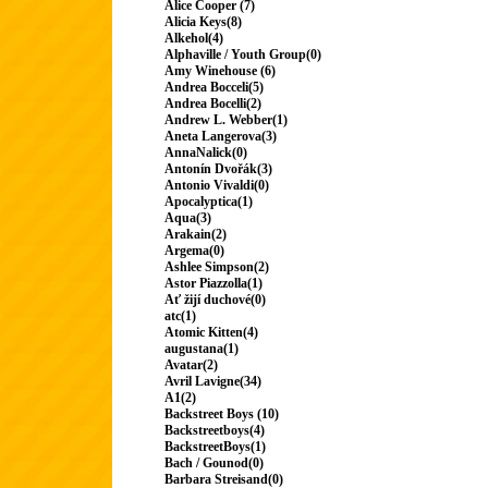
Alice Cooper (7)
Alicia Keys(8)
Alkehol(4)
Alphaville / Youth Group(0)
Amy Winehouse (6)
Andrea Bocceli(5)
Andrea Bocelli(2)
Andrew L. Webber(1)
Aneta Langerova(3)
AnnaNalick(0)
Antonín Dvořák(3)
Antonio Vivaldi(0)
Apocalyptica(1)
Aqua(3)
Arakain(2)
Argema(0)
Ashlee Simpson(2)
Astor Piazzolla(1)
Ať žijí duchové(0)
atc(1)
Atomic Kitten(4)
augustana(1)
Avatar(2)
Avril Lavigne(34)
A1(2)
Backstreet Boys (10)
Backstreetboys(4)
BackstreetBoys(1)
Bach / Gounod(0)
Barbara Streisand(0)