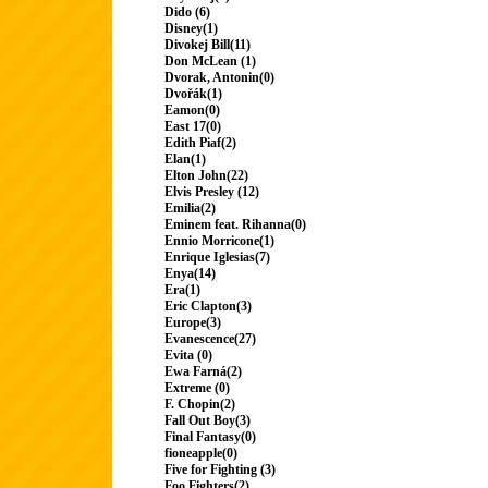
Dido (6)
Disney(1)
Divokej Bill(11)
Don McLean (1)
Dvorak, Antonin(0)
Dvořák(1)
Eamon(0)
East 17(0)
Edith Piaf(2)
Elan(1)
Elton John(22)
Elvis Presley (12)
Emilia(2)
Eminem feat. Rihanna(0)
Ennio Morricone(1)
Enrique Iglesias(7)
Enya(14)
Era(1)
Eric Clapton(3)
Europe(3)
Evanescence(27)
Evita (0)
Ewa Farná(2)
Extreme (0)
F. Chopin(2)
Fall Out Boy(3)
Final Fantasy(0)
fioneapple(0)
Five for Fighting (3)
Foo Fighters(2)