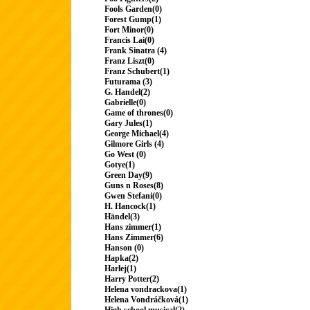
Fools Garden(0)
Forest Gump(1)
Fort Minor(0)
Francis Lai(0)
Frank Sinatra (4)
Franz Liszt(0)
Franz Schubert(1)
Futurama (3)
G. Handel(2)
Gabrielle(0)
Game of thrones(0)
Gary Jules(1)
George Michael(4)
Gilmore Girls (4)
Go West (0)
Gotye(1)
Green Day(9)
Guns n Roses(8)
Gwen Stefani(0)
H. Hancock(1)
Händel(3)
Hans zimmer(1)
Hans Zimmer(6)
Hanson (0)
Hapka(2)
Harlej(1)
Harry Potter(2)
Helena vondrackova(1)
Helena Vondráčková(1)