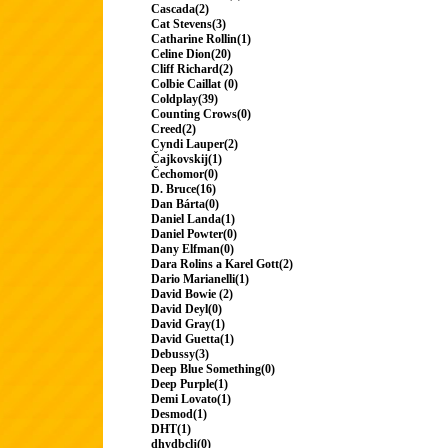
Cascada(2)
Cat Stevens(3)
Catharine Rollin(1)
Celine Dion(20)
Cliff Richard(2)
Colbie Caillat (0)
Coldplay(39)
Counting Crows(0)
Creed(2)
Cyndi Lauper(2)
Čajkovskij(1)
Čechomor(0)
D. Bruce(16)
Dan Bárta(0)
Daniel Landa(1)
Daniel Powter(0)
Dany Elfman(0)
Dara Rolins a Karel Gott(2)
Dario Marianelli(1)
David Bowie (2)
David Deyl(0)
David Gray(1)
David Guetta(1)
Debussy(3)
Deep Blue Something(0)
Deep Purple(1)
Demi Lovato(1)
Desmod(1)
DHT(1)
dhydbclj(0)