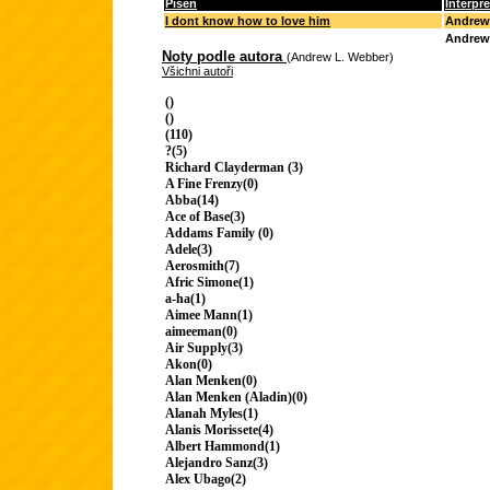
Píseň
Interpre
I dont know how to love him
Andrew
Andrew
Noty podle autora
(Andrew L. Webber)
Všichni autoři
()
()
(110)
?(5)
Richard Clayderman (3)
A Fine Frenzy(0)
Abba(14)
Ace of Base(3)
Addams Family (0)
Adele(3)
Aerosmith(7)
Afric Simone(1)
a-ha(1)
Aimee Mann(1)
aimeeman(0)
Air Supply(3)
Akon(0)
Alan Menken(0)
Alan Menken (Aladin)(0)
Alanah Myles(1)
Alanis Morissete(4)
Albert Hammond(1)
Alejandro Sanz(3)
Alex Ubago(2)