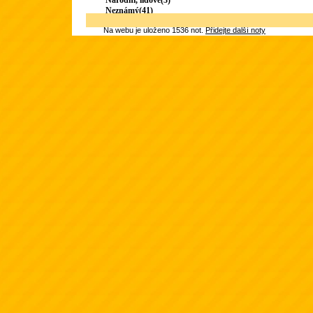
Národní, lidové(3)
Neznámý(41)
Na webu je uloženo 1536 not.
Přidejte další noty