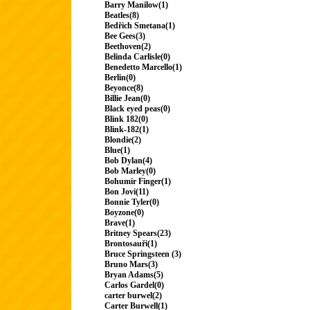
Barry Manilow(1)
Beatles(8)
Bedřich Smetana(1)
Bee Gees(3)
Beethoven(2)
Belinda Carlisle(0)
Benedetto Marcello(1)
Berlin(0)
Beyonce(8)
Billie Jean(0)
Black eyed peas(0)
Blink 182(0)
Blink-182(1)
Blondie(2)
Blue(1)
Bob Dylan(4)
Bob Marley(0)
Bohumir Finger(1)
Bon Jovi(11)
Bonnie Tyler(0)
Boyzone(0)
Brave(1)
Britney Spears(23)
Brontosauři(1)
Bruce Springsteen (3)
Bruno Mars(3)
Bryan Adams(5)
Carlos Gardel(0)
carter burwel(2)
Carter Burwell(1)