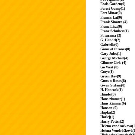
Fools Garden(0)
Forest Gump(1)
Fort Minor(0)
Francis Lai(0)
Frank Sinatra (4)
Franz Liszt(0)
Franz Schubert(1)
Futurama (3)
G. Handel(2)
Gabrielle(0)
Game of thrones(0)
Gary Jules(1)
George Michael(4)
Gilmore Girls (4)
Go West (0)
Gotye(1)
Green Day(9)
Guns n Roses(8)
Gwen Stefani(0)
H. Hancock(1)
Händel(3)
Hans zimmer(1)
Hans Zimmer(6)
Hanson (0)
Hapka(2)
Harlej(1)
Harry Potter(2)
Helena vondrackova(1
Helena Vondráčková(