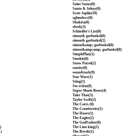
Saint Saens(0)
Santo & Johny(0)
Scott Joplin(18)
sglmuhwc(0)
Shakira(0)
shrek(3)
Schindler's List(0)
simon& garfunkel(0)
simon& garfunkel(2)
simon&amp; garfunkel(0)
simon&amp;amp; garfunkel(0)
SimplePlan(1)
Smokie(0)
Snow Patrol(2)
sonáty(0)
soundtrack(9)
Star Wars(1)
Sting(1)
Sto zvířat(0)
Super Mario Bross(4)
Take That(3)
Taylor Swift(2)
The Corrs (0)
The Cranberries(1)
The Doors(1)
The Eagles(2)
The GodFather(0)
)
The Lion king(1)
1)
The Revels(1)