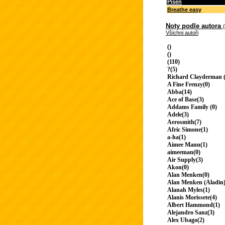
Píseň
Breathe easy
Noty podle autora
Všichni autoři
()
()
(110)
?(5)
Richard Clayderman (
A Fine Frenzy(0)
Abba(14)
Ace of Base(3)
Addams Family (0)
Adele(3)
Aerosmith(7)
Afric Simone(1)
a-ha(1)
Aimee Mann(1)
aimeeman(0)
Air Supply(3)
Akon(0)
Alan Menken(0)
Alan Menken (Aladin)
Alanah Myles(1)
Alanis Morissete(4)
Albert Hammond(1)
Alejandro Sanz(3)
Alex Ubago(2)