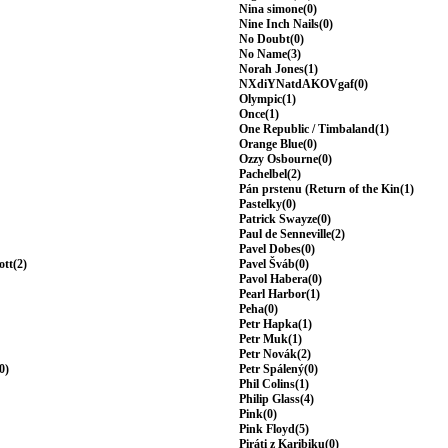
Nina simone(0)
Nine Inch Nails(0)
No Doubt(0)
No Name(3)
Norah Jones(1)
NXdiYNatdAKOVgaf(0)
Olympic(1)
Once(1)
One Republic / Timbaland(1)
Orange Blue(0)
Ozzy Osbourne(0)
Pachelbel(2)
Pán prstenu (Return of the Kin(1)
Pastelky(0)
Patrick Swayze(0)
Paul de Senneville(2)
Pavel Dobes(0)
ott(2)
Pavel Šváb(0)
Pavol Habera(0)
Pearl Harbor(1)
Peha(0)
Petr Hapka(1)
Petr Muk(1)
Petr Novák(2)
0)
Petr Spálený(0)
Phil Colins(1)
Philip Glass(4)
Pink(0)
Pink Floyd(5)
Piráti z Karibiku(0)