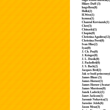
High school musical(2
Hilary Duff (3)
hngvfhru(0)
Holki(2)
H.West(1)
hymna(1)
Chantal Kreviazuk(1)
Cher(3)
Chinaski(1)
Chopin(0)
Christina Aguilera(12)
Christina Perri(0)
Ivan Hlas(2)
Iyaz(0)
J. Ch. Pez(0)
J. Krieger(0)
J. L. Dusík(0)
J. Pachelbel(0)
J. S. Bach(2)
Jacques Brel(2)
Jak se budí princezny
James Blunt (5)
James Horner(1)
James Horner (Avatar
James Morrison(0)
Janek Ladecký(1)
Janet Jackson(1)
Jaromír Nohavica(1)
Jaroslav Ježek(6)
Jason Mraz(3)