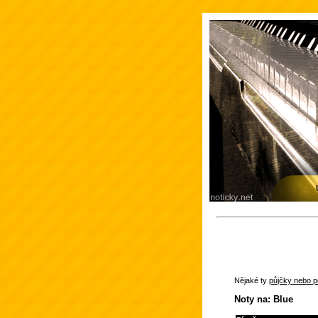
Nějaké ty
půjčky nebo po
Noty na: Blue