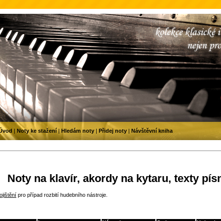
Úvod
|
Noty ke stažení
|
Hledám noty
|
Přidej noty
|
Návštěvní kniha
Noty na klavír, akordy na kytaru, texty pís
jištění
pro případ rozbití hudebního nástroje.