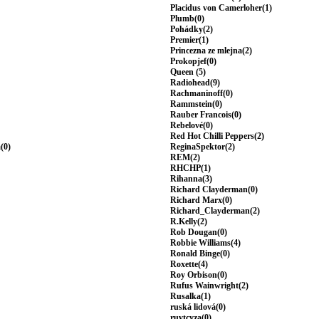
Placidus von Camerloher(1)
Plumb(0)
Pohádky(2)
Premier(1)
Princezna ze mlejna(2)
Prokopjef(0)
Queen (5)
Radiohead(9)
Rachmaninoff(0)
Rammstein(0)
Rauber Francois(0)
Rebelové(0)
Red Hot Chilli Peppers(2)
(0)
ReginaSpektor(2)
REM(2)
RHCHP(1)
Rihanna(3)
Richard Clayderman(0)
Richard Marx(0)
Richard_Clayderman(2)
R.Kelly(2)
Rob Dougan(0)
Robbie Williams(4)
Ronald Binge(0)
Roxette(4)
Roy Orbison(0)
Rufus Wainwright(2)
Rusalka(1)
ruská lidová(0)
ruvtcyza(0)