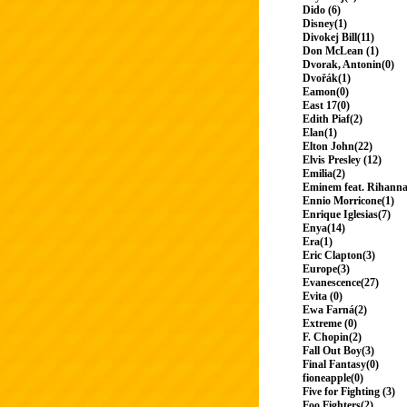
Dido (6)
Disney(1)
Divokej Bill(11)
Don McLean (1)
Dvorak, Antonin(0)
Dvořák(1)
Eamon(0)
East 17(0)
Edith Piaf(2)
Elan(1)
Elton John(22)
Elvis Presley (12)
Emilia(2)
Eminem feat. Rihanna
Ennio Morricone(1)
Enrique Iglesias(7)
Enya(14)
Era(1)
Eric Clapton(3)
Europe(3)
Evanescence(27)
Evita (0)
Ewa Farná(2)
Extreme (0)
F. Chopin(2)
Fall Out Boy(3)
Final Fantasy(0)
fioneapple(0)
Five for Fighting (3)
Foo Fighters(2)