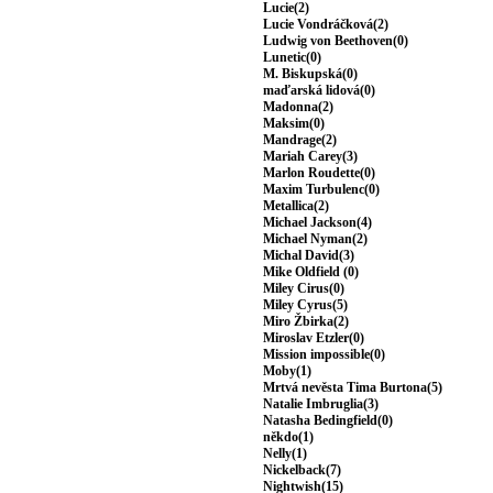
Lucie(2)
Lucie Vondráčková(2)
Ludwig von Beethoven(0)
Lunetic(0)
M. Biskupská(0)
maďarská lidová(0)
Madonna(2)
Maksim(0)
Mandrage(2)
Mariah Carey(3)
Marlon Roudette(0)
Maxim Turbulenc(0)
Metallica(2)
Michael Jackson(4)
Michael Nyman(2)
Michal David(3)
Mike Oldfield (0)
Miley Cirus(0)
Miley Cyrus(5)
Miro Žbirka(2)
Miroslav Etzler(0)
Mission impossible(0)
Moby(1)
Mrtvá nevěsta Tima Burtona(5)
Natalie Imbruglia(3)
Natasha Bedingfield(0)
někdo(1)
Nelly(1)
Nickelback(7)
Nightwish(15)