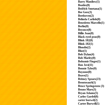
Barry Manilow(1)
Beatles(8)
Bedřich Smetana(1)
Bee Gees(3)
Beethoven(2)
Belinda Carlisle(0)
Benedetto Marcello(1)
Berlin(0)
Beyonce(8)
Billie Jean(0)
Black eyed peas(0)
Blink 182(0)
Blink-182(1)
Blondie(2)
Blue(1)
Bob Dylan(4)
Bob Marley(0)
Bohumir Finger(1)
Bon Jovi(11)
Bonnie Tyler(0)
Boyzone(0)
Brave(1)
Britney Spears(23)
Brontosauři(1)
Bruce Springsteen (3)
Bruno Mars(3)
Bryan Adams(5)
Carlos Gardel(0)
carter burwel(2)
Carter Burwell(1)