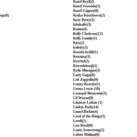
Karel Kryl(2)
Karel Svovoda(1)
Karel Vágner(0)
oup(0)
Katka Knechtová(2)
Katy Perry(3)
kdokoliv(3)
Keane(4)
Kelly Clarkson(12)
Kelly Family(1)
Kiss(2)
koledy(5)
Kouzla králů(1)
Kristína(3)
Kryštof(2)
Kuroshitsuji(1)
Kylie Minogue(3)
Lady Gaga(8)
Led Zeppelin(0)
Lenny Kravitz(1)
Leona Lewis (10)
Leonard Bernstein(3)
Lil Wayne(0)
Lindsay Lohan (1)
Linkin Park(14)
Lionel Richie(4)
Lord of the Rings(5)
Lordi(1)
Lou Reed(0)
Louis Armstrong(2)
Luboš Malina(0)