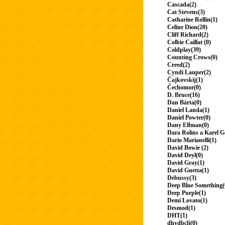
Cascada(2)
Cat Stevens(3)
Catharine Rollin(1)
Celine Dion(20)
Cliff Richard(2)
Colbie Caillat (0)
Coldplay(39)
Counting Crows(0)
Creed(2)
Cyndi Lauper(2)
Čajkovskij(1)
Čechomor(0)
D. Bruce(16)
Dan Bárta(0)
Daniel Landa(1)
Daniel Powter(0)
Dany Elfman(0)
Dara Rolins a Karel G
Dario Marianelli(1)
David Bowie (2)
David Deyl(0)
David Gray(1)
David Guetta(1)
Debussy(3)
Deep Blue Something(
Deep Purple(1)
Demi Lovato(1)
Desmod(1)
DHT(1)
dhydbclj(0)