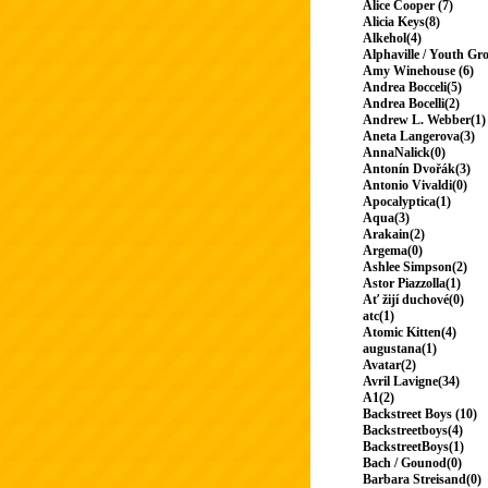
Alice Cooper (7)
Alicia Keys(8)
Alkehol(4)
Alphaville / Youth Gr
Amy Winehouse (6)
Andrea Bocceli(5)
Andrea Bocelli(2)
Andrew L. Webber(1)
Aneta Langerova(3)
AnnaNalick(0)
Antonín Dvořák(3)
Antonio Vivaldi(0)
Apocalyptica(1)
Aqua(3)
Arakain(2)
Argema(0)
Ashlee Simpson(2)
Astor Piazzolla(1)
Ať žijí duchové(0)
atc(1)
Atomic Kitten(4)
augustana(1)
Avatar(2)
Avril Lavigne(34)
A1(2)
Backstreet Boys (10)
Backstreetboys(4)
BackstreetBoys(1)
Bach / Gounod(0)
Barbara Streisand(0)