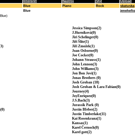
Interpret
Nástroj
Styl
Upload
Blue
Piano
Rock
skatuska
Blue
jenehefto
(Blue)
Jessica Simpson(2)
J.Hurníková(0)
Jiri Schelinger(0)
Jiří Šlitr(1)
3)
Jiří Zmožek(1)
Joan Osborne(0)
Joe Cocker(0)
Johann Strauss(1)
John Lennon(3)
John Williams(3)
Jon Bon Jovi(1)
Jonas Brothers (0)
Josh Groban (18)
Josh Groban & Lara Fabian(0)
Journey(4)
JoyEnriquez(0)
J.S.Bach(3)
Jurassik Park (0)
(0)
Justin BIeber(2)
Justin Timberlake(11)
Kai Rosenkranz(1)
Kansas(1)
Karel Černoch(0)
Karel gott(2)