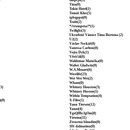
)
tilupcjd(1)
Tina(0)
Tokio Hotel(1)
Tomáš Klus(5)
tpbqppzi(0)
Train(2)
*//trumpeta//*(1)
Twilight(3)
Ukradené Vánoce Tima Burtona (2)
U2(2)
Václav Neckář(0)
Vanessa Carlton(0)
Vojta Dyk(1)
Vřešťál(0)
Waldemar Matuška(0)
Walter Gladwin(0)
W.A.Mozart(6)
Westlife(23)
Wet Wet Wet(2)
Wham(0)
(3)
Whitney Houston(3)
Whitney Huston(1)
Within Temptation(4)
)(0)
X-Files(1)
Yann Tiersen(12)
Yanni(4)
YgzQfByJgOm(0)
Yiruma(11)
Ztracená bloudím(0)
101 dalmatinu(0)