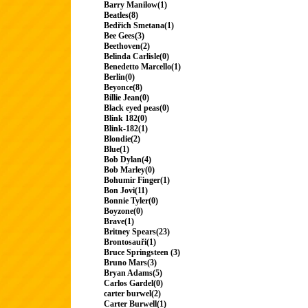
Barry Manilow(1)
Beatles(8)
Bedřich Smetana(1)
Bee Gees(3)
Beethoven(2)
Belinda Carlisle(0)
Benedetto Marcello(1)
Berlin(0)
Beyonce(8)
Billie Jean(0)
Black eyed peas(0)
Blink 182(0)
Blink-182(1)
Blondie(2)
Blue(1)
Bob Dylan(4)
Bob Marley(0)
Bohumir Finger(1)
Bon Jovi(11)
Bonnie Tyler(0)
Boyzone(0)
Brave(1)
Britney Spears(23)
Brontosauři(1)
Bruce Springsteen (3)
Bruno Mars(3)
Bryan Adams(5)
Carlos Gardel(0)
carter burwel(2)
Carter Burwell(1)