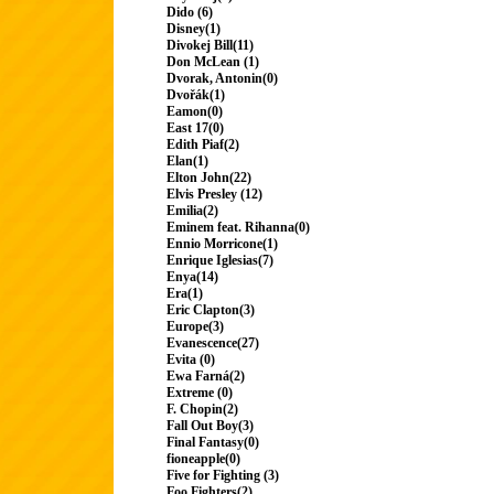
Dido (6)
Disney(1)
Divokej Bill(11)
Don McLean (1)
Dvorak, Antonin(0)
Dvořák(1)
Eamon(0)
East 17(0)
Edith Piaf(2)
Elan(1)
Elton John(22)
Elvis Presley (12)
Emilia(2)
Eminem feat. Rihanna(0)
Ennio Morricone(1)
Enrique Iglesias(7)
Enya(14)
Era(1)
Eric Clapton(3)
Europe(3)
Evanescence(27)
Evita (0)
Ewa Farná(2)
Extreme (0)
F. Chopin(2)
Fall Out Boy(3)
Final Fantasy(0)
fioneapple(0)
Five for Fighting (3)
Foo Fighters(2)