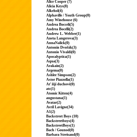
Alice Cooper (7)
Alicia Keys(8)
Alkehol(4)
Alphaville / Youth Group(0)
Amy Winehouse (6)
Andrea Bocceli(5)
Andrea Bocelli(2)
Andrew L. Webber(1)
Aneta Langerova(3)
AnnaNalick(0)
Antonín Dvořák(3)
Antonio Vivaldi(0)
Apocalyptica(1)
Aqua(3)
Arakain(2)
Argema(0)
Ashlee Simpson(2)
Astor Piazzolla(1)
Ať žijí duchové(0)
atc(1)
Atomic Kitten(4)
augustana(1)
Avatar(2)
Avril Lavigne(34)
A1(2)
Backstreet Boys (10)
Backstreetboys(4)
BackstreetBoys(1)
Bach / Gounod(0)
Barbara Streisand(0)