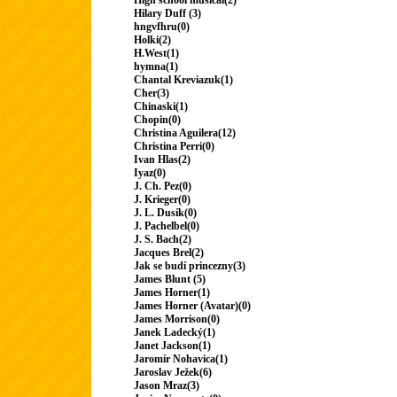
High school musical(2)
Hilary Duff (3)
hngvfhru(0)
Holki(2)
H.West(1)
hymna(1)
Chantal Kreviazuk(1)
Cher(3)
Chinaski(1)
Chopin(0)
Christina Aguilera(12)
Christina Perri(0)
Ivan Hlas(2)
Iyaz(0)
J. Ch. Pez(0)
J. Krieger(0)
J. L. Dusík(0)
J. Pachelbel(0)
J. S. Bach(2)
Jacques Brel(2)
Jak se budí princezny(3)
James Blunt (5)
James Horner(1)
James Horner (Avatar)(0)
James Morrison(0)
Janek Ladecký(1)
Janet Jackson(1)
Jaromír Nohavica(1)
Jaroslav Ježek(6)
Jason Mraz(3)