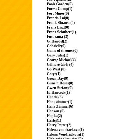
Fools Garden(0)
Forest Gump(1)
Fort Minor(0)
Francis Lai(0)
Frank Sinatra (4)
Franz Liszt(0)
Franz Schubert(1)
Futurama (3)
G. Handel(2)
Gabrielle(0)
Game of thrones(0)
Gary Jules(1)
George Michael(4)
Gilmore Girls (4)
Go West (0)
Gotye(1)
Green Day(9)
Guns n Roses(8)
Gwen Stefani(0)
H. Hancock(1)
Händel(3)
Hans zimmer(1)
Hans Zimmer(6)
Hanson (0)
Hapka(2)
Harlej(1)
Harry Potter(2)
Helena vondrackova(1)
Helena Vondráčková(1)