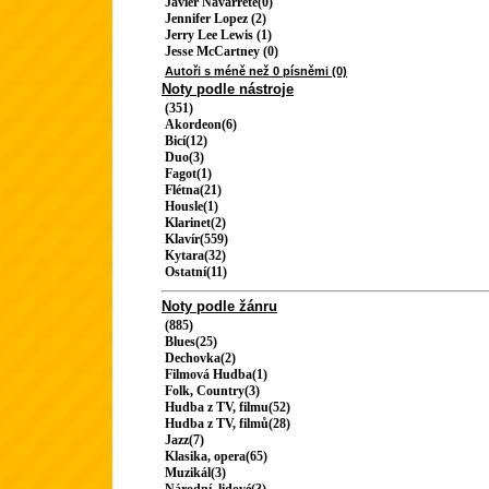
Javier Navarrete(0)
Jennifer Lopez (2)
Jerry Lee Lewis (1)
Jesse McCartney (0)
Autoři s méně než 0 písněmi (0)
Noty podle nástroje
(351)
Akordeon(6)
Bicí(12)
Duo(3)
Fagot(1)
Flétna(21)
Housle(1)
Klarinet(2)
Klavír(559)
Kytara(32)
Ostatní(11)
Noty podle žánru
(885)
Blues(25)
Dechovka(2)
Filmová Hudba(1)
Folk, Country(3)
Hudba z TV, filmu(52)
Hudba z TV, filmů(28)
Jazz(7)
Klasika, opera(65)
Muzikál(3)