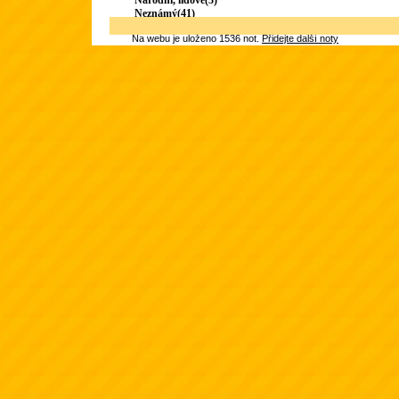
Národní, lidové(3)
Neznámý(41)
Na webu je uloženo 1536 not.
Přidejte další noty