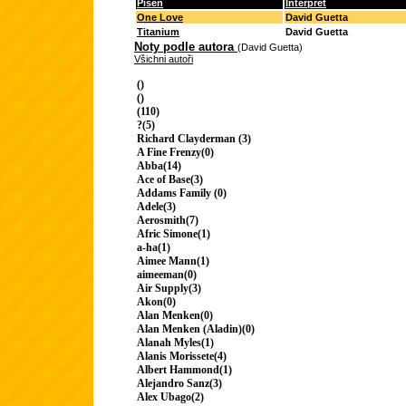
Píseň
Interpret
One Love
David Guetta
Titanium
David Guetta
Noty podle autora
(David Guetta)
Všichni autoři
()
()
(110)
?(5)
Richard Clayderman (3)
A Fine Frenzy(0)
Abba(14)
Ace of Base(3)
Addams Family (0)
Adele(3)
Aerosmith(7)
Afric Simone(1)
a-ha(1)
Aimee Mann(1)
aimeeman(0)
Air Supply(3)
Akon(0)
Alan Menken(0)
Alan Menken (Aladin)(0)
Alanah Myles(1)
Alanis Morissete(4)
Albert Hammond(1)
Alejandro Sanz(3)
Alex Ubago(2)