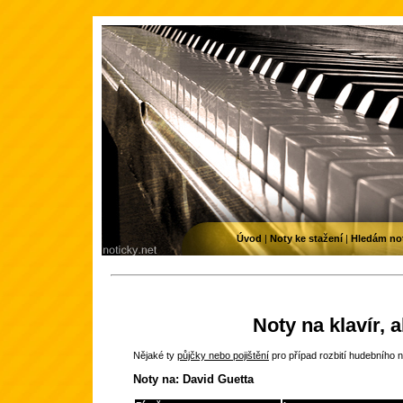
Úvod
|
Noty ke stažení
|
Hledám no
Noty na klavír, 
Nějaké ty
půjčky nebo pojištění
pro případ rozbití hudebního n
Noty na: David Guetta