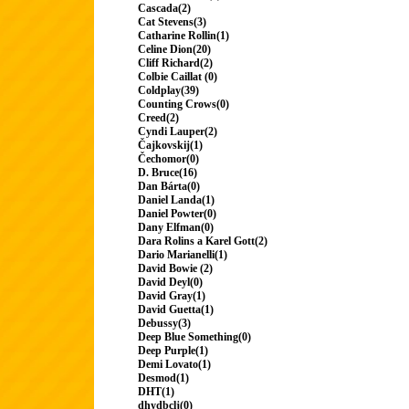
Cascada(2)
Cat Stevens(3)
Catharine Rollin(1)
Celine Dion(20)
Cliff Richard(2)
Colbie Caillat (0)
Coldplay(39)
Counting Crows(0)
Creed(2)
Cyndi Lauper(2)
Čajkovskij(1)
Čechomor(0)
D. Bruce(16)
Dan Bárta(0)
Daniel Landa(1)
Daniel Powter(0)
Dany Elfman(0)
Dara Rolins a Karel Gott(2)
Dario Marianelli(1)
David Bowie (2)
David Deyl(0)
David Gray(1)
David Guetta(1)
Debussy(3)
Deep Blue Something(0)
Deep Purple(1)
Demi Lovato(1)
Desmod(1)
DHT(1)
dhydbclj(0)