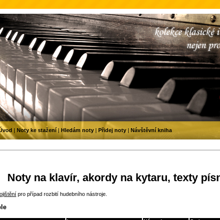
Úvod
|
Noty ke stažení
|
Hledám noty
|
Přidej noty
|
Návštěvní kniha
Noty na klavír, akordy na kytaru, texty pís
jištění
pro případ rozbití hudebního nástroje.
le