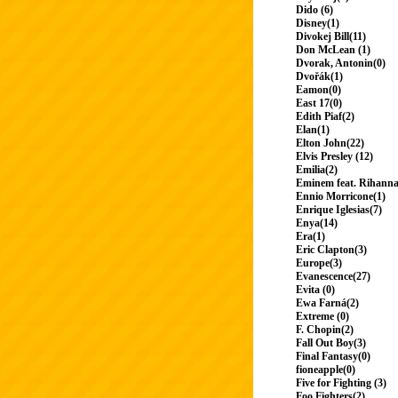
Dido (6)
Disney(1)
Divokej Bill(11)
Don McLean (1)
Dvorak, Antonin(0)
Dvořák(1)
Eamon(0)
East 17(0)
Edith Piaf(2)
Elan(1)
Elton John(22)
Elvis Presley (12)
Emilia(2)
Eminem feat. Rihanna
Ennio Morricone(1)
Enrique Iglesias(7)
Enya(14)
Era(1)
Eric Clapton(3)
Europe(3)
Evanescence(27)
Evita (0)
Ewa Farná(2)
Extreme (0)
F. Chopin(2)
Fall Out Boy(3)
Final Fantasy(0)
fioneapple(0)
Five for Fighting (3)
Foo Fighters(2)