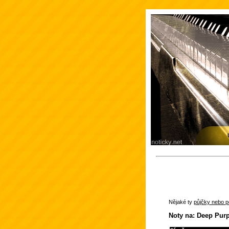
Nějaké ty
půjčky nebo po
Noty na: Deep Purp