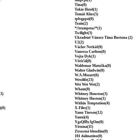
)
tilupcjd(1)
Tina(0)
Tokio Hotel(1)
Tomáš Klus(5)
tpbqppzi(0)
Train(2)
*//trumpeta//*(1)
Twilight(3)
Ukradené Vánoce Tima Burtona (2)
U2(2)
Václav Neckář(0)
Vanessa Carlton(0)
Vojta Dyk(1)
Vřešťál(0)
Waldemar Matuška(0)
Walter Gladwin(0)
W.A.Mozart(6)
Westlife(23)
Wet Wet Wet(2)
Wham(0)
(3)
Whitney Houston(3)
Whitney Huston(1)
Within Temptation(4)
)(0)
X-Files(1)
Yann Tiersen(12)
Yanni(4)
YgzQfByJgOm(0)
Yiruma(11)
Ztracená bloudím(0)
101 dalmatinu(0)