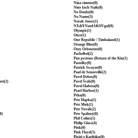
Nina simone(0)
Nine Inch Nails(0)
No Doubt(0)
No Name(3)
Norah Jones(1)
NXdiYNatdAKOVgaf(0)
Olympic(1)
Once(1)
One Republic / Timbaland(1)
Orange Blue(0)
Ozzy Osbourne(0)
Pachelbel(2)
Pán prstenu (Return of the Kin(1)
Pastelky(0)
Patrick Swayze(0)
Paul de Senneville(2)
Pavel Dobes(0)
ott(2)
Pavel Šváb(0)
Pavol Habera(0)
Pearl Harbor(1)
Peha(0)
Petr Hapka(1)
Petr Muk(1)
Petr Novák(2)
0)
Petr Spálený(0)
Phil Colins(1)
Philip Glass(4)
Pink(0)
Pink Floyd(5)
Piráti z Karibiku(0)