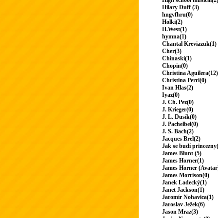
High school musical(2
Hilary Duff (3)
hngvfhru(0)
Holki(2)
H.West(1)
hymna(1)
Chantal Kreviazuk(1)
Cher(3)
Chinaski(1)
Chopin(0)
Christina Aguilera(12)
Christina Perri(0)
Ivan Hlas(2)
Iyaz(0)
J. Ch. Pez(0)
J. Krieger(0)
J. L. Dusík(0)
J. Pachelbel(0)
J. S. Bach(2)
Jacques Brel(2)
Jak se budí princezny
James Blunt (5)
James Horner(1)
James Horner (Avatar
James Morrison(0)
Janek Ladecký(1)
Janet Jackson(1)
Jaromír Nohavica(1)
Jaroslav Ježek(6)
Jason Mraz(3)