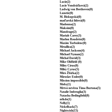
Lucie(2)
Lucie Vondráčková(2)
Ludwig von Beethoven(0)
Lunetic(0)
M. Biskupská(0)
maďarská lidová(0)
Madonna(2)
Maksim(0)
Mandrage(2)
Mariah Carey(3)
Marlon Roudette(0)
Maxim Turbulenc(0)
Metallica(2)
Michael Jackson(4)
Michael Nyman(2)
Michal David(3)
Mike Oldfield (0)
Miley Cirus(0)
Miley Cyrus(5)
Miro Žbirka(2)
Miroslav Etzler(0)
Mission impossible(0)
Moby(1)
Mrtvá nevěsta Tima Burtona(5)
Natalie Imbruglia(3)
Natasha Bedingfield(0)
někdo(1)
Nelly(1)
Nickelback(7)
Nightwish(15)