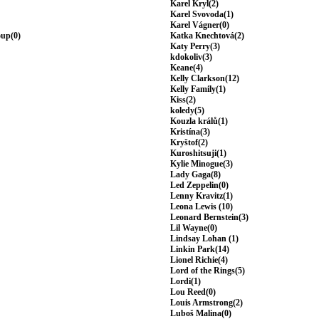
Karel Kryl(2)
Karel Svovoda(1)
Karel Vágner(0)
oup(0)
Katka Knechtová(2)
Katy Perry(3)
kdokoliv(3)
Keane(4)
Kelly Clarkson(12)
Kelly Family(1)
Kiss(2)
koledy(5)
Kouzla králů(1)
Kristína(3)
Kryštof(2)
Kuroshitsuji(1)
Kylie Minogue(3)
Lady Gaga(8)
Led Zeppelin(0)
Lenny Kravitz(1)
Leona Lewis (10)
Leonard Bernstein(3)
Lil Wayne(0)
Lindsay Lohan (1)
Linkin Park(14)
Lionel Richie(4)
Lord of the Rings(5)
Lordi(1)
Lou Reed(0)
Louis Armstrong(2)
Luboš Malina(0)