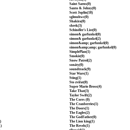
Saint Saens(0)
Santo & Johny(0)
Scott Joplin(18)
sglmuhwc(0)
Shakira(0)
shrek(3)
Schindler's List(0)
simon& garfunkel(0)
simon& garfunkel(2)
simon&amp; garfunkel(0)
simon&amp;amp; garfunkel(0)
SimplePlan(1)
Smokie(0)
Snow Patrol(2)
sonáty(0)
soundtrack(9)
Star Wars(1)
Sting(1)
Sto zvířat(0)
Super Mario Bross(4)
Take That(3)
Taylor Swift(2)
The Corrs (0)
The Cranberries(1)
The Doors(1)
The Eagles(2)
The GodFather(0)
)
The Lion king(1)
1)
The Revels(1)