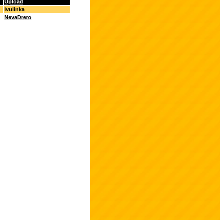
Upload
Ivulinka
NevaDrero