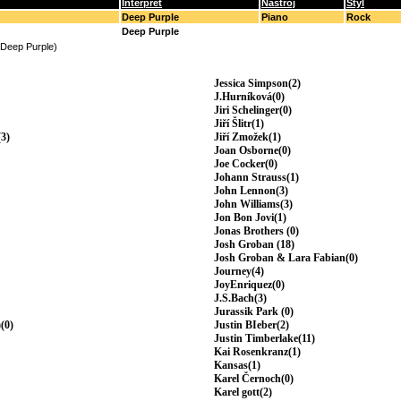
Interpret
Nástroj
Styl
Deep Purple
Piano
Rock
Deep Purple
(Deep Purple)
Jessica Simpson(2)
J.Hurníková(0)
Jiri Schelinger(0)
Jiří Šlitr(1)
3)
Jiří Zmožek(1)
Joan Osborne(0)
Joe Cocker(0)
Johann Strauss(1)
John Lennon(3)
John Williams(3)
Jon Bon Jovi(1)
Jonas Brothers (0)
Josh Groban (18)
Josh Groban & Lara Fabian(0)
Journey(4)
JoyEnriquez(0)
J.S.Bach(3)
Jurassik Park (0)
(0)
Justin BIeber(2)
Justin Timberlake(11)
Kai Rosenkranz(1)
Kansas(1)
Karel Černoch(0)
Karel gott(2)