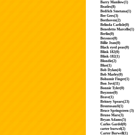
Barry Manilow(1)
Beatles(8)
Bedřich Smetana(1)
Bee Gees(3)
Beethoven(2)
Belinda Carlisle(0)
Benedetto Marcello(1)
Berlin(0)
Beyonce(8)
Billie Jean(0)
Black eyed peas(0)
Blink 182(0)
Blink-182(1)
Blondie(2)
Blue(1)
Bob Dylan(4)
Bob Marley(0)
Bohumir Finger(1)
Bon Jovi(11)
Bonnie Tyler(0)
Boyzone(0)
Brave(1)
Britney Spears(23)
Brontosauři(1)
Bruce Springsteen (3)
Bruno Mars(3)
Bryan Adams(5)
Carlos Gardel(0)
carter burwel(2)
Carter Burwell(1)