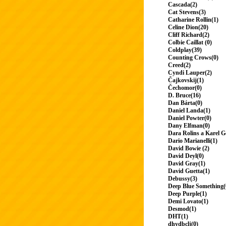
Cascada(2)
Cat Stevens(3)
Catharine Rollin(1)
Celine Dion(20)
Cliff Richard(2)
Colbie Caillat (0)
Coldplay(39)
Counting Crows(0)
Creed(2)
Cyndi Lauper(2)
Čajkovskij(1)
Čechomor(0)
D. Bruce(16)
Dan Bárta(0)
Daniel Landa(1)
Daniel Powter(0)
Dany Elfman(0)
Dara Rolins a Karel G
Dario Marianelli(1)
David Bowie (2)
David Deyl(0)
David Gray(1)
David Guetta(1)
Debussy(3)
Deep Blue Something(
Deep Purple(1)
Demi Lovato(1)
Desmod(1)
DHT(1)
dhydbclj(0)