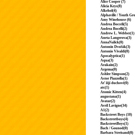
Alice Cooper (7)
Alicia Keys(8)
Alkehol(4)
Alphaville / Youth Gr
Amy Winehouse (6)
Andrea Bocceli(5)
Andrea Bocelli(2)
Andrew L. Webber(1)
Aneta Langerova(3)
AnnaNalick(0)
Antonín Dvořák(3)
Antonio Vivaldi(0)
Apocalyptica(1)
Aqua(3)
Arakain(2)
Argema(0)
Ashlee Simpson(2)
Astor Piazzolla(1)
Ať žijí duchové(0)
atc(1)
Atomic Kitten(4)
augustana(1)
Avatar(2)
Avril Lavigne(34)
A1(2)
Backstreet Boys (10)
Backstreetboys(4)
BackstreetBoys(1)
Bach / Gounod(0)
Barbara Streisand(0)