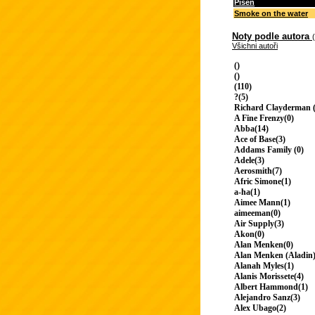
Píseň
Smoke on the water
Noty podle autora
Všichni autoři
()
()
(110)
?(5)
Richard Clayderman (
A Fine Frenzy(0)
Abba(14)
Ace of Base(3)
Addams Family (0)
Adele(3)
Aerosmith(7)
Afric Simone(1)
a-ha(1)
Aimee Mann(1)
aimeeman(0)
Air Supply(3)
Akon(0)
Alan Menken(0)
Alan Menken (Aladin)
Alanah Myles(1)
Alanis Morissete(4)
Albert Hammond(1)
Alejandro Sanz(3)
Alex Ubago(2)