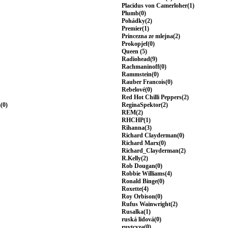
Placidus von Camerloher(1)
Plumb(0)
Pohádky(2)
Premier(1)
Princezna ze mlejna(2)
Prokopjef(0)
Queen (5)
Radiohead(9)
Rachmaninoff(0)
Rammstein(0)
Rauber Francois(0)
Rebelové(0)
Red Hot Chilli Peppers(2)
(0)
ReginaSpektor(2)
REM(2)
RHCHP(1)
Rihanna(3)
Richard Clayderman(0)
Richard Marx(0)
Richard_Clayderman(2)
R.Kelly(2)
Rob Dougan(0)
Robbie Williams(4)
Ronald Binge(0)
Roxette(4)
Roy Orbison(0)
Rufus Wainwright(2)
Rusalka(1)
ruská lidová(0)
ruvtcyza(0)