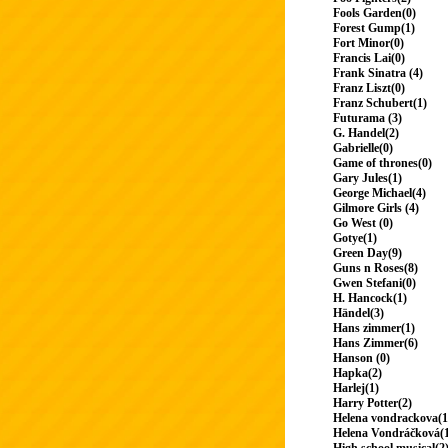
Fools Garden(0)
Forest Gump(1)
Fort Minor(0)
Francis Lai(0)
Frank Sinatra (4)
Franz Liszt(0)
Franz Schubert(1)
Futurama (3)
G. Handel(2)
Gabrielle(0)
Game of thrones(0)
Gary Jules(1)
George Michael(4)
Gilmore Girls (4)
Go West (0)
Gotye(1)
Green Day(9)
Guns n Roses(8)
Gwen Stefani(0)
H. Hancock(1)
Händel(3)
Hans zimmer(1)
Hans Zimmer(6)
Hanson (0)
Hapka(2)
Harlej(1)
Harry Potter(2)
Helena vondrackova(1
Helena Vondráčková(