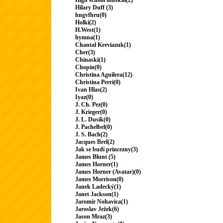
High school musical(2)
Hilary Duff (3)
hngvfhru(0)
Holki(2)
H.West(1)
hymna(1)
Chantal Kreviazuk(1)
Cher(3)
Chinaski(1)
Chopin(0)
Christina Aguilera(12)
Christina Perri(0)
Ivan Hlas(2)
Iyaz(0)
J. Ch. Pez(0)
J. Krieger(0)
J. L. Dusík(0)
J. Pachelbel(0)
J. S. Bach(2)
Jacques Brel(2)
Jak se budí princezny(3)
James Blunt (5)
James Horner(1)
James Horner (Avatar)(0)
James Morrison(0)
Janek Ladecký(1)
Janet Jackson(1)
Jaromír Nohavica(1)
Jaroslav Ježek(6)
Jason Mraz(3)