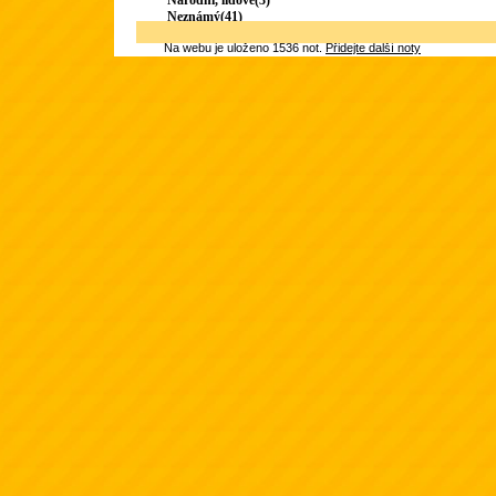
Národní, lidové(3)
Neznámý(41)
Na webu je uloženo 1536 not.
Přidejte další noty