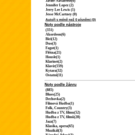
Javier Navarrete(0)
Jennifer Lopez (2)
Jerry Lee Lewis (1)
Jesse McCartney (0)
Autoři s méně než 0 písněmi (0)
Noty podle nástroje
(351)
Akordeon(6)
Bicí(12)
Duo(3)
Fagot(1)
Flétna(21)
Housle(1)
Klarinet(2)
Klavír(559)
Kytara(32)
Ostatní(11)
Noty podle žánru
(885)
Blues(25)
Dechovka(2)
Filmová Hudba(1)
Folk, Country(3)
Hudba z TV, filmu(52)
Hudba z TV, filmů(28)
Jazz(7)
Klasika, opera(65)
Muzikál(3)