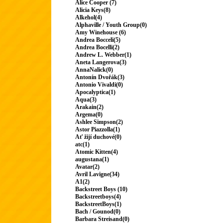
Alice Cooper (7)
Alicia Keys(8)
Alkehol(4)
Alphaville / Youth Group(0)
Amy Winehouse (6)
Andrea Bocceli(5)
Andrea Bocelli(2)
Andrew L. Webber(1)
Aneta Langerova(3)
AnnaNalick(0)
Antonín Dvořák(3)
Antonio Vivaldi(0)
Apocalyptica(1)
Aqua(3)
Arakain(2)
Argema(0)
Ashlee Simpson(2)
Astor Piazzolla(1)
Ať žijí duchové(0)
atc(1)
Atomic Kitten(4)
augustana(1)
Avatar(2)
Avril Lavigne(34)
A1(2)
Backstreet Boys (10)
Backstreetboys(4)
BackstreetBoys(1)
Bach / Gounod(0)
Barbara Streisand(0)