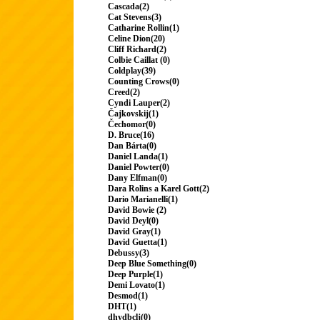
Cascada(2)
Cat Stevens(3)
Catharine Rollin(1)
Celine Dion(20)
Cliff Richard(2)
Colbie Caillat (0)
Coldplay(39)
Counting Crows(0)
Creed(2)
Cyndi Lauper(2)
Čajkovskij(1)
Čechomor(0)
D. Bruce(16)
Dan Bárta(0)
Daniel Landa(1)
Daniel Powter(0)
Dany Elfman(0)
Dara Rolins a Karel Gott(2)
Dario Marianelli(1)
David Bowie (2)
David Deyl(0)
David Gray(1)
David Guetta(1)
Debussy(3)
Deep Blue Something(0)
Deep Purple(1)
Demi Lovato(1)
Desmod(1)
DHT(1)
dhydbclj(0)