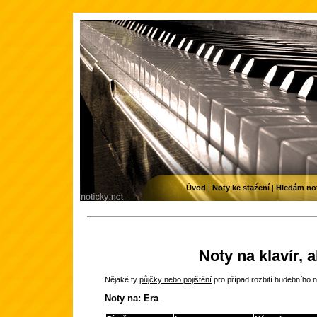
Úvod
|
Noty ke stažení
|
Hledám no
Noty na klavír, 
Nějaké ty
půjčky nebo pojištění
pro případ rozbití hudebního n
Noty na: Era