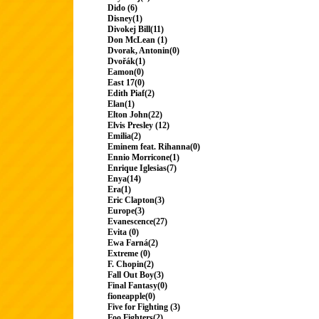
Dido (6)
Disney(1)
Divokej Bill(11)
Don McLean (1)
Dvorak, Antonin(0)
Dvořák(1)
Eamon(0)
East 17(0)
Edith Piaf(2)
Elan(1)
Elton John(22)
Elvis Presley (12)
Emilia(2)
Eminem feat. Rihanna(0)
Ennio Morricone(1)
Enrique Iglesias(7)
Enya(14)
Era(1)
Eric Clapton(3)
Europe(3)
Evanescence(27)
Evita (0)
Ewa Farná(2)
Extreme (0)
F. Chopin(2)
Fall Out Boy(3)
Final Fantasy(0)
fioneapple(0)
Five for Fighting (3)
Foo Fighters(2)