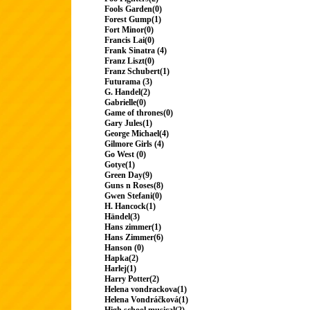
Fools Garden(0)
Forest Gump(1)
Fort Minor(0)
Francis Lai(0)
Frank Sinatra (4)
Franz Liszt(0)
Franz Schubert(1)
Futurama (3)
G. Handel(2)
Gabrielle(0)
Game of thrones(0)
Gary Jules(1)
George Michael(4)
Gilmore Girls (4)
Go West (0)
Gotye(1)
Green Day(9)
Guns n Roses(8)
Gwen Stefani(0)
H. Hancock(1)
Händel(3)
Hans zimmer(1)
Hans Zimmer(6)
Hanson (0)
Hapka(2)
Harlej(1)
Harry Potter(2)
Helena vondrackova(1)
Helena Vondráčková(1)