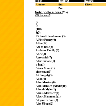
Píseň
Interpret
Nástroj
Ameno
Era
Klavír
Era
Noty podle autora
(Era)
Všichni autoři
()
()
(110)
?(5)
Richard Clayderman (3)
A Fine Frenzy(0)
Abba(14)
Ace of Base(3)
Addams Family (0)
Adele(3)
Aerosmith(7)
Afric Simone(1)
a-ha(1)
Aimee Mann(1)
aimeeman(0)
Air Supply(3)
Akon(0)
Alan Menken(0)
Alan Menken (Aladin)(0)
Alanah Myles(1)
Alanis Morissete(4)
Albert Hammond(1)
Alejandro Sanz(3)
Alex Ubago(2)