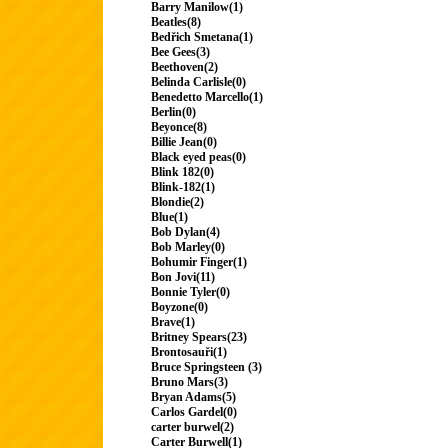
Barry Manilow(1)
Beatles(8)
Bedřich Smetana(1)
Bee Gees(3)
Beethoven(2)
Belinda Carlisle(0)
Benedetto Marcello(1)
Berlin(0)
Beyonce(8)
Billie Jean(0)
Black eyed peas(0)
Blink 182(0)
Blink-182(1)
Blondie(2)
Blue(1)
Bob Dylan(4)
Bob Marley(0)
Bohumir Finger(1)
Bon Jovi(11)
Bonnie Tyler(0)
Boyzone(0)
Brave(1)
Britney Spears(23)
Brontosauři(1)
Bruce Springsteen (3)
Bruno Mars(3)
Bryan Adams(5)
Carlos Gardel(0)
carter burwel(2)
Carter Burwell(1)