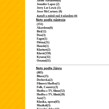
Javier Navarrete(0)
Jennifer Lopez (2)
Jerry Lee Lewis (1)
Jesse McCartney (0)
Autoři s méně než 0 písněmi (0)
Noty podle nástroje
(351)
Akordeon(6)
Bicí(12)
Duo(3)
Fagot(1)
Flétna(21)
Housle(1)
Klarinet(2)
Klavír(559)
Kytara(32)
Ostatní(11)
Noty podle žánru
(885)
Blues(25)
Dechovka(2)
Filmová Hudba(1)
Folk, Country(3)
Hudba z TV, filmu(52)
Hudba z TV, filmů(28)
Jazz(7)
Klasika, opera(65)
Muzikál(3)