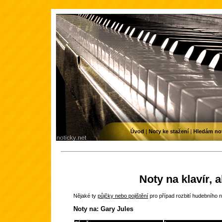
Úvod
|
Noty ke stažení
|
Hledám no
Noty na klavír, 
Nějaké ty
půjčky nebo pojištění
pro případ rozbití hudebního n
Noty na: Gary Jules