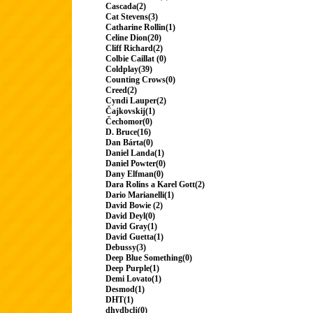
Cascada(2)
Cat Stevens(3)
Catharine Rollin(1)
Celine Dion(20)
Cliff Richard(2)
Colbie Caillat (0)
Coldplay(39)
Counting Crows(0)
Creed(2)
Cyndi Lauper(2)
Čajkovskij(1)
Čechomor(0)
D. Bruce(16)
Dan Bárta(0)
Daniel Landa(1)
Daniel Powter(0)
Dany Elfman(0)
Dara Rolins a Karel Gott(2)
Dario Marianelli(1)
David Bowie (2)
David Deyl(0)
David Gray(1)
David Guetta(1)
Debussy(3)
Deep Blue Something(0)
Deep Purple(1)
Demi Lovato(1)
Desmod(1)
DHT(1)
dhydbclj(0)