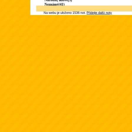
Národní, lidové(3)
Neznámý(41)
Na webu je uloženo 1536 not.
Přidejte další noty