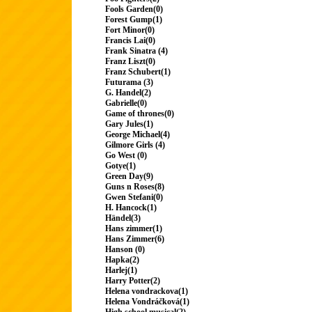
Fools Garden(0)
Forest Gump(1)
Fort Minor(0)
Francis Lai(0)
Frank Sinatra (4)
Franz Liszt(0)
Franz Schubert(1)
Futurama (3)
G. Handel(2)
Gabrielle(0)
Game of thrones(0)
Gary Jules(1)
George Michael(4)
Gilmore Girls (4)
Go West (0)
Gotye(1)
Green Day(9)
Guns n Roses(8)
Gwen Stefani(0)
H. Hancock(1)
Händel(3)
Hans zimmer(1)
Hans Zimmer(6)
Hanson (0)
Hapka(2)
Harlej(1)
Harry Potter(2)
Helena vondrackova(1)
Helena Vondráčková(1)