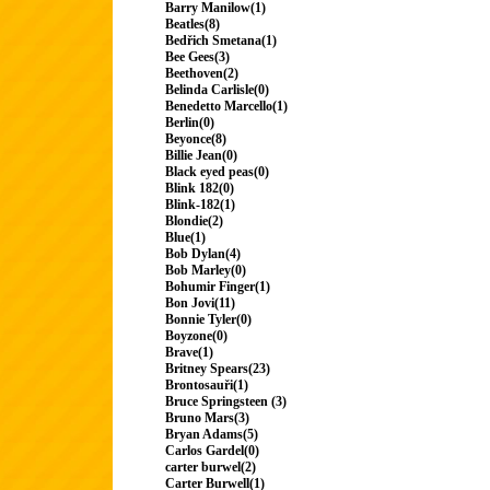
Barry Manilow(1)
Beatles(8)
Bedřich Smetana(1)
Bee Gees(3)
Beethoven(2)
Belinda Carlisle(0)
Benedetto Marcello(1)
Berlin(0)
Beyonce(8)
Billie Jean(0)
Black eyed peas(0)
Blink 182(0)
Blink-182(1)
Blondie(2)
Blue(1)
Bob Dylan(4)
Bob Marley(0)
Bohumir Finger(1)
Bon Jovi(11)
Bonnie Tyler(0)
Boyzone(0)
Brave(1)
Britney Spears(23)
Brontosauři(1)
Bruce Springsteen (3)
Bruno Mars(3)
Bryan Adams(5)
Carlos Gardel(0)
carter burwel(2)
Carter Burwell(1)