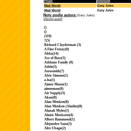
Píseň
Interpret
Mad World
Gary Jules
Mad World
Gary Jules
Noty podle autora
(Gary Jules)
Všichni autoři
()
()
(110)
?(5)
Richard Clayderman (3)
A Fine Frenzy(0)
Abba(14)
Ace of Base(3)
Addams Family (0)
Adele(3)
Aerosmith(7)
Afric Simone(1)
a-ha(1)
Aimee Mann(1)
aimeeman(0)
Air Supply(3)
Akon(0)
Alan Menken(0)
Alan Menken (Aladin)(0)
Alanah Myles(1)
Alanis Morissete(4)
Albert Hammond(1)
Alejandro Sanz(3)
Alex Ubago(2)