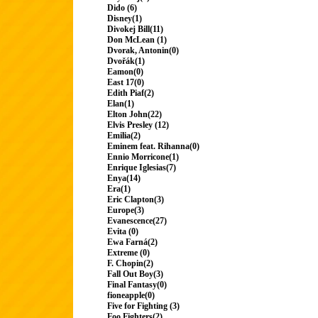
Dido (6)
Disney(1)
Divokej Bill(11)
Don McLean (1)
Dvorak, Antonin(0)
Dvořák(1)
Eamon(0)
East 17(0)
Edith Piaf(2)
Elan(1)
Elton John(22)
Elvis Presley (12)
Emilia(2)
Eminem feat. Rihanna(0)
Ennio Morricone(1)
Enrique Iglesias(7)
Enya(14)
Era(1)
Eric Clapton(3)
Europe(3)
Evanescence(27)
Evita (0)
Ewa Farná(2)
Extreme (0)
F. Chopin(2)
Fall Out Boy(3)
Final Fantasy(0)
fioneapple(0)
Five for Fighting (3)
Foo Fighters(2)