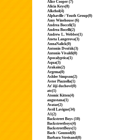
Alice Cooper (7)
Alicia Keys(8)
Alkehol(4)
Alphaville / Youth Group(0)
Amy Winehouse (6)
Andrea Bocceli(5)
Andrea Bocelli(2)
Andrew L. Webber(1)
Aneta Langerova(3)
AnnaNalick(0)
Antonín Dvořák(3)
Antonio Vivaldi(0)
Apocalyptica(1)
Aqua(3)
Arakain(2)
Argema(0)
Ashlee Simpson(2)
Astor Piazzolla(1)
Ať žijí duchové(0)
atc(1)
Atomic Kitten(4)
augustana(1)
Avatar(2)
Avril Lavigne(34)
A1(2)
Backstreet Boys (10)
Backstreetboys(4)
BackstreetBoys(1)
Bach / Gounod(0)
Barbara Streisand(0)