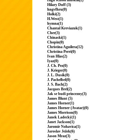
High school musical(2)
Hilary Duff (3)
hngvfhru(0)
Holki(2)
H.West(1)
hymna(1)
Chantal Kreviazuk(1)
Cher(3)
Chinaski(1)
Chopin(0)
Christina Aguilera(12)
Christina Perri(0)
Ivan Hlas(2)
Iyaz(0)
J. Ch. Pez(0)
J. Krieger(0)
J. L. Dusík(0)
J. Pachelbel(0)
J. S. Bach(2)
Jacques Brel(2)
Jak se budí princezny(3)
James Blunt (5)
James Horner(1)
James Horner (Avatar)(0)
James Morrison(0)
Janek Ladecký(1)
Janet Jackson(1)
Jaromír Nohavica(1)
Jaroslav Ježek(6)
Jason Mraz(3)