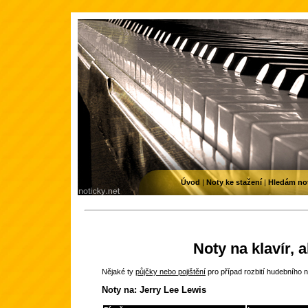
Úvod
|
Noty ke stažení
|
Hledám no
Noty na klavír, 
Nějaké ty
půjčky nebo pojištění
pro případ rozbití hudebního n
Noty na: Jerry Lee Lewis