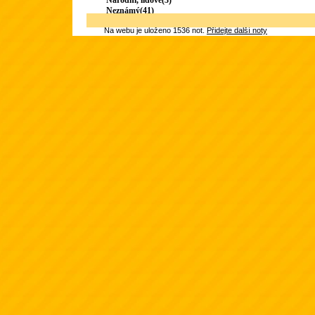
Národní, lidové(3)
Neznámý(41)
Na webu je uloženo 1536 not.
Přidejte další noty