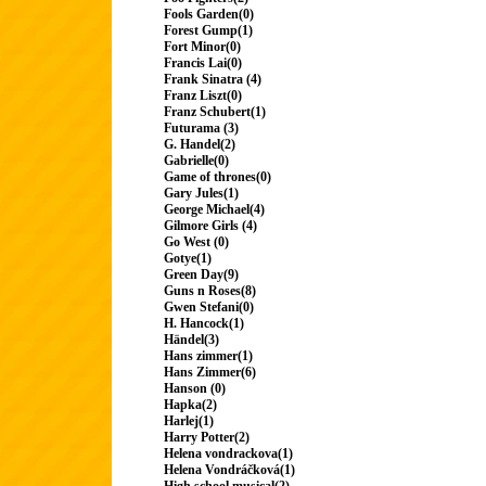
Fools Garden(0)
Forest Gump(1)
Fort Minor(0)
Francis Lai(0)
Frank Sinatra (4)
Franz Liszt(0)
Franz Schubert(1)
Futurama (3)
G. Handel(2)
Gabrielle(0)
Game of thrones(0)
Gary Jules(1)
George Michael(4)
Gilmore Girls (4)
Go West (0)
Gotye(1)
Green Day(9)
Guns n Roses(8)
Gwen Stefani(0)
H. Hancock(1)
Händel(3)
Hans zimmer(1)
Hans Zimmer(6)
Hanson (0)
Hapka(2)
Harlej(1)
Harry Potter(2)
Helena vondrackova(1)
Helena Vondráčková(1)