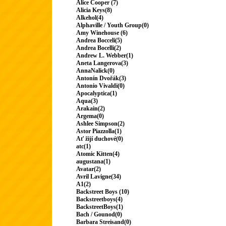
Alice Cooper (7)
Alicia Keys(8)
Alkehol(4)
Alphaville / Youth Group(0)
Amy Winehouse (6)
Andrea Bocceli(5)
Andrea Bocelli(2)
Andrew L. Webber(1)
Aneta Langerova(3)
AnnaNalick(0)
Antonín Dvořák(3)
Antonio Vivaldi(0)
Apocalyptica(1)
Aqua(3)
Arakain(2)
Argema(0)
Ashlee Simpson(2)
Astor Piazzolla(1)
Ať žijí duchové(0)
atc(1)
Atomic Kitten(4)
augustana(1)
Avatar(2)
Avril Lavigne(34)
A1(2)
Backstreet Boys (10)
Backstreetboys(4)
BackstreetBoys(1)
Bach / Gounod(0)
Barbara Streisand(0)