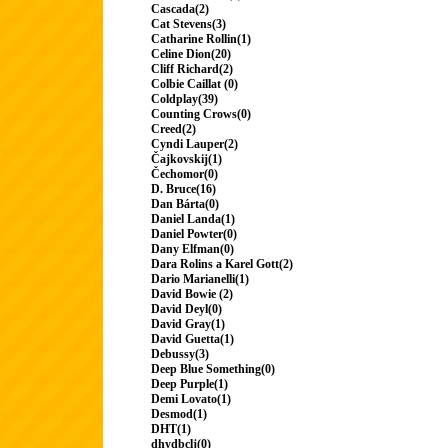
Cascada(2)
Cat Stevens(3)
Catharine Rollin(1)
Celine Dion(20)
Cliff Richard(2)
Colbie Caillat (0)
Coldplay(39)
Counting Crows(0)
Creed(2)
Cyndi Lauper(2)
Čajkovskij(1)
Čechomor(0)
D. Bruce(16)
Dan Bárta(0)
Daniel Landa(1)
Daniel Powter(0)
Dany Elfman(0)
Dara Rolins a Karel Gott(2)
Dario Marianelli(1)
David Bowie (2)
David Deyl(0)
David Gray(1)
David Guetta(1)
Debussy(3)
Deep Blue Something(0)
Deep Purple(1)
Demi Lovato(1)
Desmod(1)
DHT(1)
dhydbclj(0)