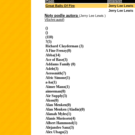
Píseň
Interpret
Great Balls Of Fire
Jerry Lee Lewis
Jerry Lee Lewis
Noty podle autora
(Jerry Lee Lewis )
Všichni autoři
()
()
(110)
?(5)
Richard Clayderman (3)
A Fine Frenzy(0)
Abba(14)
Ace of Base(3)
Addams Family (0)
Adele(3)
Aerosmith(7)
Afric Simone(1)
a-ha(1)
Aimee Mann(1)
aimeeman(0)
Air Supply(3)
Akon(0)
Alan Menken(0)
Alan Menken (Aladin)(0)
Alanah Myles(1)
Alanis Morissete(4)
Albert Hammond(1)
Alejandro Sanz(3)
Alex Ubago(2)