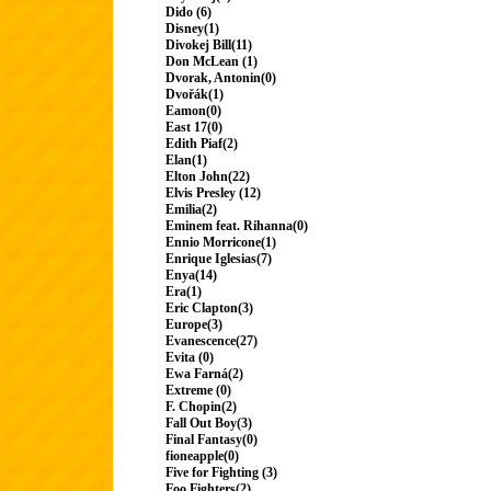
Dido (6)
Disney(1)
Divokej Bill(11)
Don McLean (1)
Dvorak, Antonin(0)
Dvořák(1)
Eamon(0)
East 17(0)
Edith Piaf(2)
Elan(1)
Elton John(22)
Elvis Presley (12)
Emilia(2)
Eminem feat. Rihanna(0)
Ennio Morricone(1)
Enrique Iglesias(7)
Enya(14)
Era(1)
Eric Clapton(3)
Europe(3)
Evanescence(27)
Evita (0)
Ewa Farná(2)
Extreme (0)
F. Chopin(2)
Fall Out Boy(3)
Final Fantasy(0)
fioneapple(0)
Five for Fighting (3)
Foo Fighters(2)