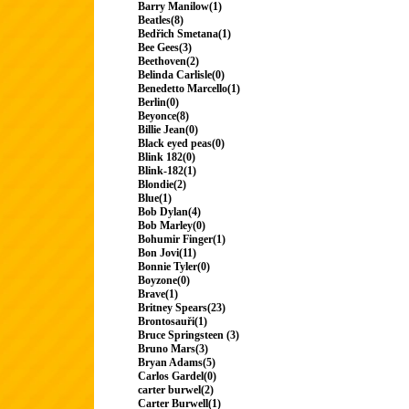
Barry Manilow(1)
Beatles(8)
Bedřich Smetana(1)
Bee Gees(3)
Beethoven(2)
Belinda Carlisle(0)
Benedetto Marcello(1)
Berlin(0)
Beyonce(8)
Billie Jean(0)
Black eyed peas(0)
Blink 182(0)
Blink-182(1)
Blondie(2)
Blue(1)
Bob Dylan(4)
Bob Marley(0)
Bohumir Finger(1)
Bon Jovi(11)
Bonnie Tyler(0)
Boyzone(0)
Brave(1)
Britney Spears(23)
Brontosauři(1)
Bruce Springsteen (3)
Bruno Mars(3)
Bryan Adams(5)
Carlos Gardel(0)
carter burwel(2)
Carter Burwell(1)