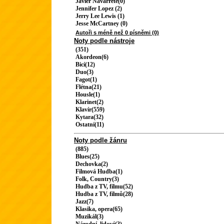
Javier Navarrete(0)
Jennifer Lopez (2)
Jerry Lee Lewis (1)
Jesse McCartney (0)
Autoři s méně než 0 písněmi (0)
Noty podle nástroje
(351)
Akordeon(6)
Bicí(12)
Duo(3)
Fagot(1)
Flétna(21)
Housle(1)
Klarinet(2)
Klavír(559)
Kytara(32)
Ostatní(11)
Noty podle žánru
(885)
Blues(25)
Dechovka(2)
Filmová Hudba(1)
Folk, Country(3)
Hudba z TV, filmu(52)
Hudba z TV, filmů(28)
Jazz(7)
Klasika, opera(65)
Muzikál(3)