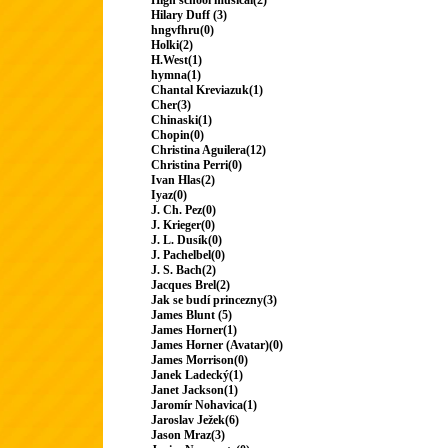
High school musical(2)
Hilary Duff (3)
hngvfhru(0)
Holki(2)
H.West(1)
hymna(1)
Chantal Kreviazuk(1)
Cher(3)
Chinaski(1)
Chopin(0)
Christina Aguilera(12)
Christina Perri(0)
Ivan Hlas(2)
Iyaz(0)
J. Ch. Pez(0)
J. Krieger(0)
J. L. Dusík(0)
J. Pachelbel(0)
J. S. Bach(2)
Jacques Brel(2)
Jak se budí princezny(3)
James Blunt (5)
James Horner(1)
James Horner (Avatar)(0)
James Morrison(0)
Janek Ladecký(1)
Janet Jackson(1)
Jaromír Nohavica(1)
Jaroslav Ježek(6)
Jason Mraz(3)