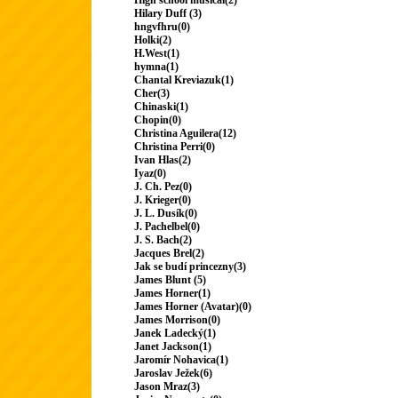
High school musical(2)
Hilary Duff (3)
hngvfhru(0)
Holki(2)
H.West(1)
hymna(1)
Chantal Kreviazuk(1)
Cher(3)
Chinaski(1)
Chopin(0)
Christina Aguilera(12)
Christina Perri(0)
Ivan Hlas(2)
Iyaz(0)
J. Ch. Pez(0)
J. Krieger(0)
J. L. Dusík(0)
J. Pachelbel(0)
J. S. Bach(2)
Jacques Brel(2)
Jak se budí princezny(3)
James Blunt (5)
James Horner(1)
James Horner (Avatar)(0)
James Morrison(0)
Janek Ladecký(1)
Janet Jackson(1)
Jaromír Nohavica(1)
Jaroslav Ježek(6)
Jason Mraz(3)