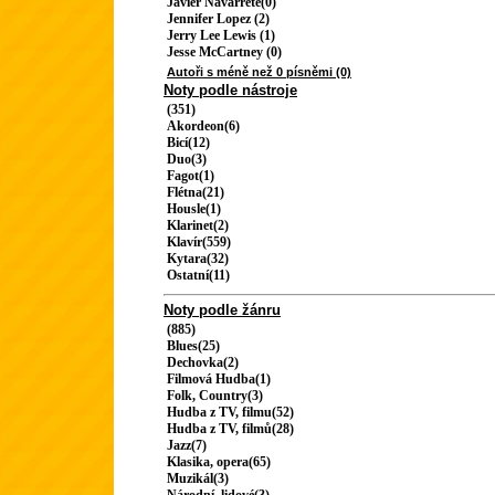
Javier Navarrete(0)
Jennifer Lopez (2)
Jerry Lee Lewis (1)
Jesse McCartney (0)
Autoři s méně než 0 písněmi (0)
Noty podle nástroje
(351)
Akordeon(6)
Bicí(12)
Duo(3)
Fagot(1)
Flétna(21)
Housle(1)
Klarinet(2)
Klavír(559)
Kytara(32)
Ostatní(11)
Noty podle žánru
(885)
Blues(25)
Dechovka(2)
Filmová Hudba(1)
Folk, Country(3)
Hudba z TV, filmu(52)
Hudba z TV, filmů(28)
Jazz(7)
Klasika, opera(65)
Muzikál(3)