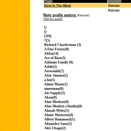
Píseň
Interpret
Dust In The Wind
Kansas
Kansas
Noty podle autora
(Kansas)
Všichni autoři
()
()
(110)
?(5)
Richard Clayderman (3)
A Fine Frenzy(0)
Abba(14)
Ace of Base(3)
Addams Family (0)
Adele(3)
Aerosmith(7)
Afric Simone(1)
a-ha(1)
Aimee Mann(1)
aimeeman(0)
Air Supply(3)
Akon(0)
Alan Menken(0)
Alan Menken (Aladin)(0)
Alanah Myles(1)
Alanis Morissete(4)
Albert Hammond(1)
Alejandro Sanz(3)
Alex Ubago(2)