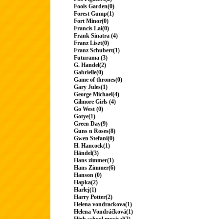
Fools Garden(0)
Forest Gump(1)
Fort Minor(0)
Francis Lai(0)
Frank Sinatra (4)
Franz Liszt(0)
Franz Schubert(1)
Futurama (3)
G. Handel(2)
Gabrielle(0)
Game of thrones(0)
Gary Jules(1)
George Michael(4)
Gilmore Girls (4)
Go West (0)
Gotye(1)
Green Day(9)
Guns n Roses(8)
Gwen Stefani(0)
H. Hancock(1)
Händel(3)
Hans zimmer(1)
Hans Zimmer(6)
Hanson (0)
Hapka(2)
Harlej(1)
Harry Potter(2)
Helena vondrackova(1)
Helena Vondráčková(1)