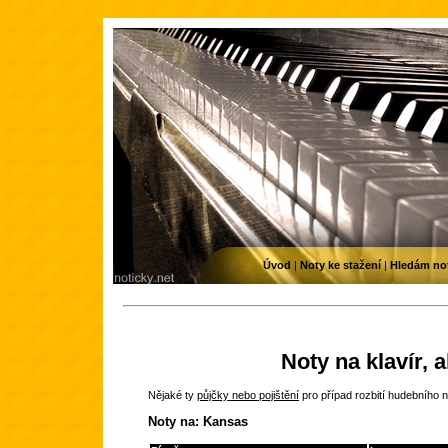
Úvod
|
Noty ke stažení
|
Hledám no
Noty na klavír, 
Nějaké ty
půjčky nebo pojištění
pro případ rozbití hudebního n
Noty na: Kansas