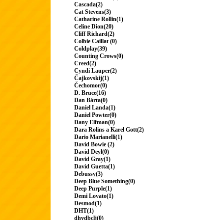
Cascada(2)
Cat Stevens(3)
Catharine Rollin(1)
Celine Dion(20)
Cliff Richard(2)
Colbie Caillat (0)
Coldplay(39)
Counting Crows(0)
Creed(2)
Cyndi Lauper(2)
Čajkovskij(1)
Čechomor(0)
D. Bruce(16)
Dan Bárta(0)
Daniel Landa(1)
Daniel Powter(0)
Dany Elfman(0)
Dara Rolins a Karel Gott(2)
Dario Marianelli(1)
David Bowie (2)
David Deyl(0)
David Gray(1)
David Guetta(1)
Debussy(3)
Deep Blue Something(0)
Deep Purple(1)
Demi Lovato(1)
Desmod(1)
DHT(1)
dhydbclj(0)