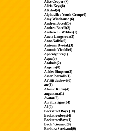
Alice Cooper (7)
Alicia Keys(8)
Alkehol(4)
Alphaville / Youth Group(0)
Amy Winehouse (6)
Andrea Bocceli(5)
Andrea Bocelli(2)
Andrew L. Webber(1)
Aneta Langerova(3)
AnnaNalick(0)
Antonín Dvořák(3)
Antonio Vivaldi(0)
Apocalyptica(1)
Aqua(3)
Arakain(2)
Argema(0)
Ashlee Simpson(2)
Astor Piazzolla(1)
Ať žijí duchové(0)
atc(1)
Atomic Kitten(4)
augustana(1)
Avatar(2)
Avril Lavigne(34)
A1(2)
Backstreet Boys (10)
Backstreetboys(4)
BackstreetBoys(1)
Bach / Gounod(0)
Barbara Streisand(0)