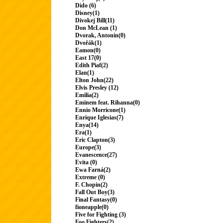
Dido (6)
Disney(1)
Divokej Bill(11)
Don McLean (1)
Dvorak, Antonin(0)
Dvořák(1)
Eamon(0)
East 17(0)
Edith Piaf(2)
Elan(1)
Elton John(22)
Elvis Presley (12)
Emilia(2)
Eminem feat. Rihanna(0)
Ennio Morricone(1)
Enrique Iglesias(7)
Enya(14)
Era(1)
Eric Clapton(3)
Europe(3)
Evanescence(27)
Evita (0)
Ewa Farná(2)
Extreme (0)
F. Chopin(2)
Fall Out Boy(3)
Final Fantasy(0)
fioneapple(0)
Five for Fighting (3)
Foo Fighters(2)