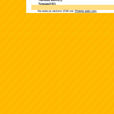
Národní, lidové(3)
Neznámý(41)
Na webu je uloženo 1536 not.
Přidejte další noty