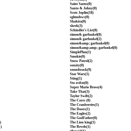
Saint Saens(0)
Santo & Johny(0)
Scott Joplin(18)
sglmuhwc(0)
Shakira(0)
shrek(3)
Schindler's List(0)
simon& garfunkel(0)
simon& garfunkel(2)
simon&amp; garfunkel(0)
simon&amp;amp; garfunkel(0)
SimplePlan(1)
Smokie(0)
Snow Patrol(2)
sonáty(0)
soundtrack(9)
Star Wars(1)
Sting(1)
Sto zvířat(0)
Super Mario Bross(4)
Take That(3)
Taylor Swift(2)
The Corrs (0)
The Cranberries(1)
The Doors(1)
The Eagles(2)
The GodFather(0)
)
The Lion king(1)
1)
The Revels(1)