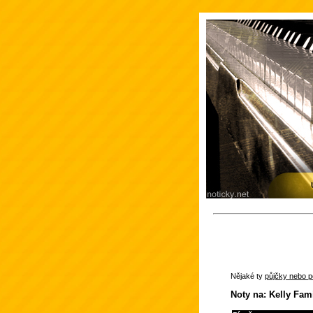
Nějaké ty
půjčky nebo po
Noty na: Kelly Fam