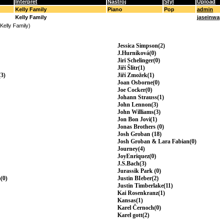
Interpret
Nástroj
Styl
Upload
Kelly Family
Piano
Pop
admin
Kelly Family
jaseinw
(Kelly Family)
Jessica Simpson(2)
J.Hurníková(0)
Jiri Schelinger(0)
Jiří Šlitr(1)
3)
Jiří Zmožek(1)
Joan Osborne(0)
Joe Cocker(0)
Johann Strauss(1)
John Lennon(3)
John Williams(3)
Jon Bon Jovi(1)
Jonas Brothers (0)
Josh Groban (18)
Josh Groban & Lara Fabian(0)
Journey(4)
JoyEnriquez(0)
J.S.Bach(3)
Jurassik Park (0)
(0)
Justin BIeber(2)
Justin Timberlake(11)
Kai Rosenkranz(1)
Kansas(1)
Karel Černoch(0)
Karel gott(2)