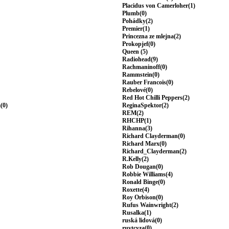
Placidus von Camerloher(1)
Plumb(0)
Pohádky(2)
Premier(1)
Princezna ze mlejna(2)
Prokopjef(0)
Queen (5)
Radiohead(9)
Rachmaninoff(0)
Rammstein(0)
Rauber Francois(0)
Rebelové(0)
Red Hot Chilli Peppers(2)
(0)
ReginaSpektor(2)
REM(2)
RHCHP(1)
Rihanna(3)
Richard Clayderman(0)
Richard Marx(0)
Richard_Clayderman(2)
R.Kelly(2)
Rob Dougan(0)
Robbie Williams(4)
Ronald Binge(0)
Roxette(4)
Roy Orbison(0)
Rufus Wainwright(2)
Rusalka(1)
ruská lidová(0)
ruvtcyza(0)