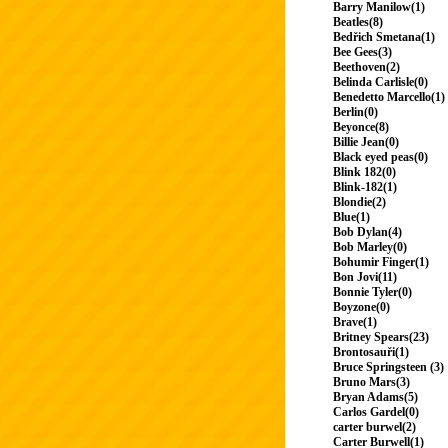
Barry Manilow(1)
Beatles(8)
Bedřich Smetana(1)
Bee Gees(3)
Beethoven(2)
Belinda Carlisle(0)
Benedetto Marcello(1)
Berlin(0)
Beyonce(8)
Billie Jean(0)
Black eyed peas(0)
Blink 182(0)
Blink-182(1)
Blondie(2)
Blue(1)
Bob Dylan(4)
Bob Marley(0)
Bohumir Finger(1)
Bon Jovi(11)
Bonnie Tyler(0)
Boyzone(0)
Brave(1)
Britney Spears(23)
Brontosauři(1)
Bruce Springsteen (3)
Bruno Mars(3)
Bryan Adams(5)
Carlos Gardel(0)
carter burwel(2)
Carter Burwell(1)