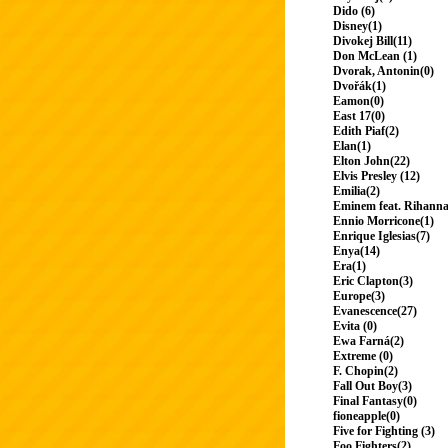
Dido (6)
Disney(1)
Divokej Bill(11)
Don McLean (1)
Dvorak, Antonin(0)
Dvořák(1)
Eamon(0)
East 17(0)
Edith Piaf(2)
Elan(1)
Elton John(22)
Elvis Presley (12)
Emilia(2)
Eminem feat. Rihanna
Ennio Morricone(1)
Enrique Iglesias(7)
Enya(14)
Era(1)
Eric Clapton(3)
Europe(3)
Evanescence(27)
Evita (0)
Ewa Farná(2)
Extreme (0)
F. Chopin(2)
Fall Out Boy(3)
Final Fantasy(0)
fioneapple(0)
Five for Fighting (3)
Foo Fighters(2)