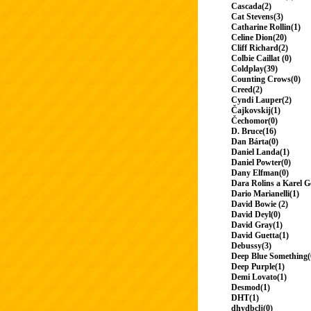
Cascada(2)
Cat Stevens(3)
Catharine Rollin(1)
Celine Dion(20)
Cliff Richard(2)
Colbie Caillat (0)
Coldplay(39)
Counting Crows(0)
Creed(2)
Cyndi Lauper(2)
Čajkovskij(1)
Čechomor(0)
D. Bruce(16)
Dan Bárta(0)
Daniel Landa(1)
Daniel Powter(0)
Dany Elfman(0)
Dara Rolins a Karel G
Dario Marianelli(1)
David Bowie (2)
David Deyl(0)
David Gray(1)
David Guetta(1)
Debussy(3)
Deep Blue Something(
Deep Purple(1)
Demi Lovato(1)
Desmod(1)
DHT(1)
dhydbclj(0)