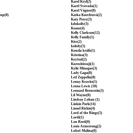
Karel Kryl(2)
Karel Svovoda(1)
Karel Vágner(0)
oup(0)
Katka Knechtová(2)
Katy Perry(3)
kdokoliv(3)
Keane(4)
Kelly Clarkson(12)
Kelly Family(1)
Kiss(2)
koledy(5)
Kouzla králů(1)
Kristína(3)
Kryštof(2)
Kuroshitsuji(1)
Kylie Minogue(3)
Lady Gaga(8)
Led Zeppelin(0)
Lenny Kravitz(1)
Leona Lewis (10)
Leonard Bernstein(3)
Lil Wayne(0)
Lindsay Lohan (1)
Linkin Park(14)
Lionel Richie(4)
Lord of the Rings(5)
Lordi(1)
Lou Reed(0)
Louis Armstrong(2)
Luboš Malina(0)