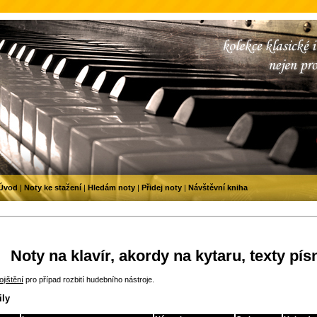
Úvod
|
Noty ke stažení
|
Hledám noty
|
Přidej noty
|
Návštěvní kniha
Noty na klavír, akordy na kytaru, texty pís
jištění
pro případ rozbití hudebního nástroje.
ily