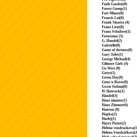
Fools Garden(0)
Forest Gump(1)
Fort Minor(0)
Francis Lai(0)
Frank Sinatra (4)
Franz Liszt(0)
Franz Schubert(1)
Futurama (3)
G. Handel(2)
Gabrielle(0)
Game of thrones(0)
Gary Jules(1)
George Michael(4)
Gilmore Girls (4)
Go West (0)
Gotye(1)
Green Day(9)
Guns n Roses(8)
Gwen Stefani(0)
H. Hancock(1)
Händel(3)
Hans zimmer(1)
Hans Zimmer(6)
Hanson (0)
Hapka(2)
Harlej(1)
Harry Potter(2)
Helena vondrackova(1
Helena Vondráčková(