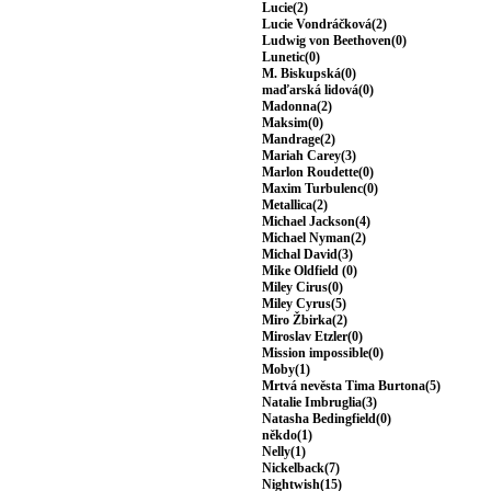
Lucie(2)
Lucie Vondráčková(2)
Ludwig von Beethoven(0)
Lunetic(0)
M. Biskupská(0)
maďarská lidová(0)
Madonna(2)
Maksim(0)
Mandrage(2)
Mariah Carey(3)
Marlon Roudette(0)
Maxim Turbulenc(0)
Metallica(2)
Michael Jackson(4)
Michael Nyman(2)
Michal David(3)
Mike Oldfield (0)
Miley Cirus(0)
Miley Cyrus(5)
Miro Žbirka(2)
Miroslav Etzler(0)
Mission impossible(0)
Moby(1)
Mrtvá nevěsta Tima Burtona(5)
Natalie Imbruglia(3)
Natasha Bedingfield(0)
někdo(1)
Nelly(1)
Nickelback(7)
Nightwish(15)