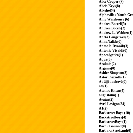
Alice Cooper (7)
Alicia Keys(8)
Alkehol(4)
Alphaville / Youth Gr
Amy Winehouse (6)
Andrea Bocceli(5)
Andrea Bocelli(2)
Andrew L. Webber(1)
Aneta Langerova(3)
AnnaNalick(0)
Antonín Dvořák(3)
Antonio Vivaldi(0)
Apocalyptica(1)
Aqua(3)
Arakain(2)
Argema(0)
Ashlee Simpson(2)
Astor Piazzolla(1)
Ať žijí duchové(0)
atc(1)
Atomic Kitten(4)
augustana(1)
Avatar(2)
Avril Lavigne(34)
A1(2)
Backstreet Boys (10)
Backstreetboys(4)
BackstreetBoys(1)
Bach / Gounod(0)
Barbara Streisand(0)