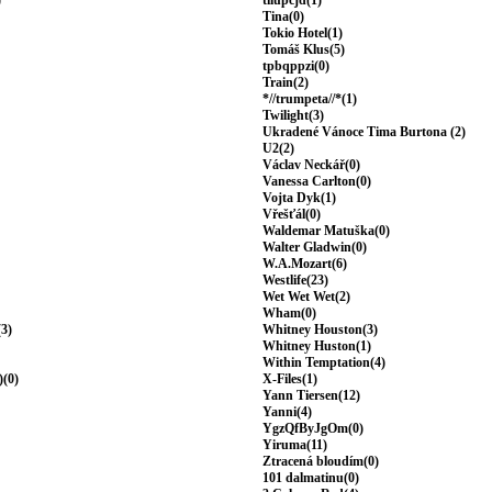
)
tilupcjd(1)
Tina(0)
Tokio Hotel(1)
Tomáš Klus(5)
tpbqppzi(0)
Train(2)
*//trumpeta//*(1)
Twilight(3)
Ukradené Vánoce Tima Burtona (2)
U2(2)
Václav Neckář(0)
Vanessa Carlton(0)
Vojta Dyk(1)
Vřešťál(0)
Waldemar Matuška(0)
Walter Gladwin(0)
W.A.Mozart(6)
Westlife(23)
Wet Wet Wet(2)
Wham(0)
(3)
Whitney Houston(3)
Whitney Huston(1)
Within Temptation(4)
)(0)
X-Files(1)
Yann Tiersen(12)
Yanni(4)
YgzQfByJgOm(0)
Yiruma(11)
Ztracená bloudím(0)
101 dalmatinu(0)