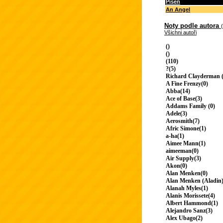
Píseň
An Angel
Noty podle autora
Všichni autoři
()
()
(110)
?(5)
Richard Clayderman (
A Fine Frenzy(0)
Abba(14)
Ace of Base(3)
Addams Family (0)
Adele(3)
Aerosmith(7)
Afric Simone(1)
a-ha(1)
Aimee Mann(1)
aimeeman(0)
Air Supply(3)
Akon(0)
Alan Menken(0)
Alan Menken (Aladin)
Alanah Myles(1)
Alanis Morissete(4)
Albert Hammond(1)
Alejandro Sanz(3)
Alex Ubago(2)