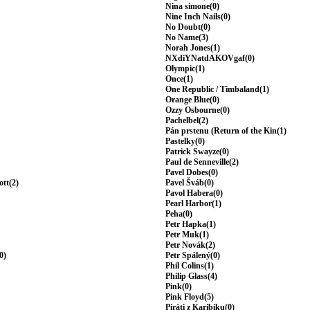
Nina simone(0)
Nine Inch Nails(0)
No Doubt(0)
No Name(3)
Norah Jones(1)
NXdiYNatdAKOVgaf(0)
Olympic(1)
Once(1)
One Republic / Timbaland(1)
Orange Blue(0)
Ozzy Osbourne(0)
Pachelbel(2)
Pán prstenu (Return of the Kin(1)
Pastelky(0)
Patrick Swayze(0)
Paul de Senneville(2)
Pavel Dobes(0)
ott(2)
Pavel Šváb(0)
Pavol Habera(0)
Pearl Harbor(1)
Peha(0)
Petr Hapka(1)
Petr Muk(1)
Petr Novák(2)
0)
Petr Spálený(0)
Phil Colins(1)
Philip Glass(4)
Pink(0)
Pink Floyd(5)
Piráti z Karibiku(0)