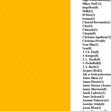
High school musical(2
Hilary Duff (3)
hngvfhru(0)
Holki(2)
H.West(1)
hymna(1)
Chantal Kreviazuk(1)
Cher(3)
Chinaski(1)
Chopin(0)
Christina Aguilera(12)
Christina Perri(0)
Ivan Hlas(2)
Iyaz(0)
J. Ch. Pez(0)
J. Krieger(0)
J. L. Dusík(0)
J. Pachelbel(0)
J. S. Bach(2)
Jacques Brel(2)
Jak se budí princezny
James Blunt (5)
James Horner(1)
James Horner (Avatar
James Morrison(0)
Janek Ladecký(1)
Janet Jackson(1)
Jaromír Nohavica(1)
Jaroslav Ježek(6)
Jason Mraz(3)