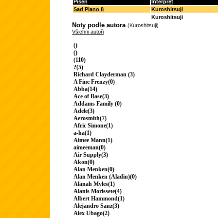
Píseň
Interpret
Sad Piano 8
Kuroshitsuji
Kuroshitsuji
Noty podle autora
(Kuroshitsuji)
Všichni autoři
()
()
(110)
?(5)
Richard Clayderman (3)
A Fine Frenzy(0)
Abba(14)
Ace of Base(3)
Addams Family (0)
Adele(3)
Aerosmith(7)
Afric Simone(1)
a-ha(1)
Aimee Mann(1)
aimeeman(0)
Air Supply(3)
Akon(0)
Alan Menken(0)
Alan Menken (Aladin)(0)
Alanah Myles(1)
Alanis Morissete(4)
Albert Hammond(1)
Alejandro Sanz(3)
Alex Ubago(2)