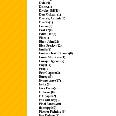
Dido (6)
Disney(1)
Divokej Bill(11)
Don McLean (1)
Dvorak, Antonin(0)
Dvořák(1)
Eamon(0)
East 17(0)
Edith Piaf(2)
Elan(1)
Elton John(22)
Elvis Presley (12)
Emilia(2)
Eminem feat. Rihanna(0)
Ennio Morricone(1)
Enrique Iglesias(7)
Enya(14)
Era(1)
Eric Clapton(3)
Europe(3)
Evanescence(27)
Evita (0)
Ewa Farná(2)
Extreme (0)
F. Chopin(2)
Fall Out Boy(3)
Final Fantasy(0)
fioneapple(0)
Five for Fighting (3)
Foo Fighters(2)