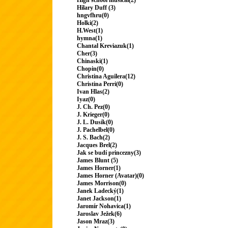
High school musical(2)
Hilary Duff (3)
hngvfhru(0)
Holki(2)
H.West(1)
hymna(1)
Chantal Kreviazuk(1)
Cher(3)
Chinaski(1)
Chopin(0)
Christina Aguilera(12)
Christina Perri(0)
Ivan Hlas(2)
Iyaz(0)
J. Ch. Pez(0)
J. Krieger(0)
J. L. Dusík(0)
J. Pachelbel(0)
J. S. Bach(2)
Jacques Brel(2)
Jak se budí princezny(3)
James Blunt (5)
James Horner(1)
James Horner (Avatar)(0)
James Morrison(0)
Janek Ladecký(1)
Janet Jackson(1)
Jaromír Nohavica(1)
Jaroslav Ježek(6)
Jason Mraz(3)