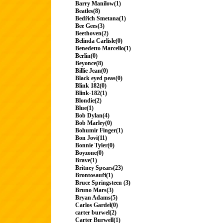
Barry Manilow(1)
Beatles(8)
Bedřich Smetana(1)
Bee Gees(3)
Beethoven(2)
Belinda Carlisle(0)
Benedetto Marcello(1)
Berlin(0)
Beyonce(8)
Billie Jean(0)
Black eyed peas(0)
Blink 182(0)
Blink-182(1)
Blondie(2)
Blue(1)
Bob Dylan(4)
Bob Marley(0)
Bohumir Finger(1)
Bon Jovi(11)
Bonnie Tyler(0)
Boyzone(0)
Brave(1)
Britney Spears(23)
Brontosauři(1)
Bruce Springsteen (3)
Bruno Mars(3)
Bryan Adams(5)
Carlos Gardel(0)
carter burwel(2)
Carter Burwell(1)