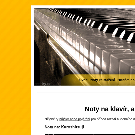
Úvod
|
Noty ke stažení
|
Hledám no
Noty na klavír, 
Nějaké ty
půjčky nebo pojištění
pro případ rozbití hudebního n
Noty na: Kuroshitsuji