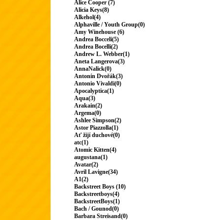
Alice Cooper (7)
Alicia Keys(8)
Alkehol(4)
Alphaville / Youth Group(0)
Amy Winehouse (6)
Andrea Bocceli(5)
Andrea Bocelli(2)
Andrew L. Webber(1)
Aneta Langerova(3)
AnnaNalick(0)
Antonín Dvořák(3)
Antonio Vivaldi(0)
Apocalyptica(1)
Aqua(3)
Arakain(2)
Argema(0)
Ashlee Simpson(2)
Astor Piazzolla(1)
Ať žijí duchové(0)
atc(1)
Atomic Kitten(4)
augustana(1)
Avatar(2)
Avril Lavigne(34)
A1(2)
Backstreet Boys (10)
Backstreetboys(4)
BackstreetBoys(1)
Bach / Gounod(0)
Barbara Streisand(0)