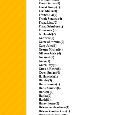
Fools Garden(0)
Forest Gump(1)
Fort Minor(0)
Francis Lai(0)
Frank Sinatra (4)
Franz Liszt(0)
Franz Schubert(1)
Futurama (3)
G. Handel(2)
Gabrielle(0)
Game of thrones(0)
Gary Jules(1)
George Michael(4)
Gilmore Girls (4)
Go West (0)
Gotye(1)
Green Day(9)
Guns n Roses(8)
Gwen Stefani(0)
H. Hancock(1)
Händel(3)
Hans zimmer(1)
Hans Zimmer(6)
Hanson (0)
Hapka(2)
Harlej(1)
Harry Potter(2)
Helena vondrackova(1)
Helena Vondráčková(1)