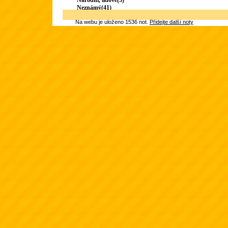
Národní, lidové(3)
Neznámý(41)
Na webu je uloženo 1536 not.
Přidejte další noty