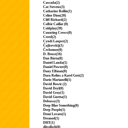
Cascada(2)
Cat Stevens(3)
Catharine Rollin(1)
Celine Dion(20)
Cliff Richard(2)
Colbie Caillat (0)
Coldplay(39)
Counting Crows(0)
Creed(2)
Cyndi Lauper(2)
Čajkovskij(1)
Čechomor(0)
D. Bruce(16)
Dan Bárta(0)
Daniel Landa(1)
Daniel Powter(0)
Dany Elfman(0)
Dara Rolins a Karel Gott(2)
Dario Marianelli(1)
David Bowie (2)
David Deyl(0)
David Gray(1)
David Guetta(1)
Debussy(3)
Deep Blue Something(0)
Deep Purple(1)
Demi Lovato(1)
Desmod(1)
DHT(1)
dhydbclj(0)