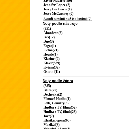
Javier Navarrete(0)
Jennifer Lopez (2)
Jerry Lee Lewis (1)
Jesse McCartney (0)
Autoři s méně než 0 písněmi (0)
Noty podle nástroje
(351)
Akordeon(6)
Bicí(12)
Duo(3)
Fagot(1)
Flétna(21)
Housle(1)
Klarinet(2)
Klavír(559)
Kytara(32)
Ostatní(11)
Noty podle žánru
(885)
Blues(25)
Dechovka(2)
Filmová Hudba(1)
Folk, Country(3)
Hudba z TV, filmu(52)
Hudba z TV, filmů(28)
Jazz(7)
Klasika, opera(65)
Muzikál(3)