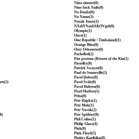
Nina simone(0)
Nine Inch Nails(0)
No Doubt(0)
No Name(3)
Norah Jones(1)
NXdiYNatdAKOVgaf(0)
Olympic(1)
Once(1)
One Republic / Timbaland(1)
Orange Blue(0)
Ozzy Osbourne(0)
Pachelbel(2)
Pán prstenu (Return of the Kin(1)
Pastelky(0)
Patrick Swayze(0)
Paul de Senneville(2)
Pavel Dobes(0)
ott(2)
Pavel Šváb(0)
Pavol Habera(0)
Pearl Harbor(1)
Peha(0)
Petr Hapka(1)
Petr Muk(1)
Petr Novák(2)
0)
Petr Spálený(0)
Phil Colins(1)
Philip Glass(4)
Pink(0)
Pink Floyd(5)
Piráti z Karibiku(0)