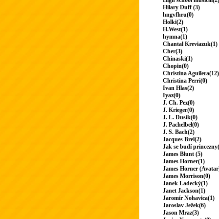
High school musical(2
Hilary Duff (3)
hngvfhru(0)
Holki(2)
H.West(1)
hymna(1)
Chantal Kreviazuk(1)
Cher(3)
Chinaski(1)
Chopin(0)
Christina Aguilera(12)
Christina Perri(0)
Ivan Hlas(2)
Iyaz(0)
J. Ch. Pez(0)
J. Krieger(0)
J. L. Dusík(0)
J. Pachelbel(0)
J. S. Bach(2)
Jacques Brel(2)
Jak se budí princezny
James Blunt (5)
James Horner(1)
James Horner (Avatar
James Morrison(0)
Janek Ladecký(1)
Janet Jackson(1)
Jaromír Nohavica(1)
Jaroslav Ježek(6)
Jason Mraz(3)