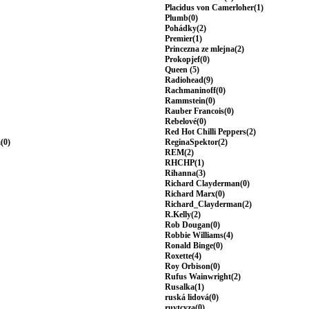
Placidus von Camerloher(1)
Plumb(0)
Pohádky(2)
Premier(1)
Princezna ze mlejna(2)
Prokopjef(0)
Queen (5)
Radiohead(9)
Rachmaninoff(0)
Rammstein(0)
Rauber Francois(0)
Rebelové(0)
Red Hot Chilli Peppers(2)
(0)
ReginaSpektor(2)
REM(2)
RHCHP(1)
Rihanna(3)
Richard Clayderman(0)
Richard Marx(0)
Richard_Clayderman(2)
R.Kelly(2)
Rob Dougan(0)
Robbie Williams(4)
Ronald Binge(0)
Roxette(4)
Roy Orbison(0)
Rufus Wainwright(2)
Rusalka(1)
ruská lidová(0)
ruvtcyza(0)