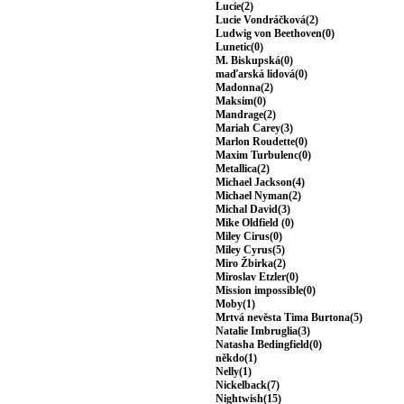
Lucie(2)
Lucie Vondráčková(2)
Ludwig von Beethoven(0)
Lunetic(0)
M. Biskupská(0)
maďarská lidová(0)
Madonna(2)
Maksim(0)
Mandrage(2)
Mariah Carey(3)
Marlon Roudette(0)
Maxim Turbulenc(0)
Metallica(2)
Michael Jackson(4)
Michael Nyman(2)
Michal David(3)
Mike Oldfield (0)
Miley Cirus(0)
Miley Cyrus(5)
Miro Žbirka(2)
Miroslav Etzler(0)
Mission impossible(0)
Moby(1)
Mrtvá nevěsta Tima Burtona(5)
Natalie Imbruglia(3)
Natasha Bedingfield(0)
někdo(1)
Nelly(1)
Nickelback(7)
Nightwish(15)