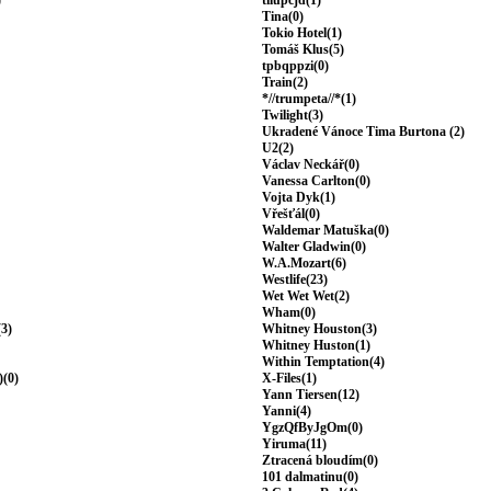
)
tilupcjd(1)
Tina(0)
Tokio Hotel(1)
Tomáš Klus(5)
tpbqppzi(0)
Train(2)
*//trumpeta//*(1)
Twilight(3)
Ukradené Vánoce Tima Burtona (2)
U2(2)
Václav Neckář(0)
Vanessa Carlton(0)
Vojta Dyk(1)
Vřešťál(0)
Waldemar Matuška(0)
Walter Gladwin(0)
W.A.Mozart(6)
Westlife(23)
Wet Wet Wet(2)
Wham(0)
(3)
Whitney Houston(3)
Whitney Huston(1)
Within Temptation(4)
)(0)
X-Files(1)
Yann Tiersen(12)
Yanni(4)
YgzQfByJgOm(0)
Yiruma(11)
Ztracená bloudím(0)
101 dalmatinu(0)