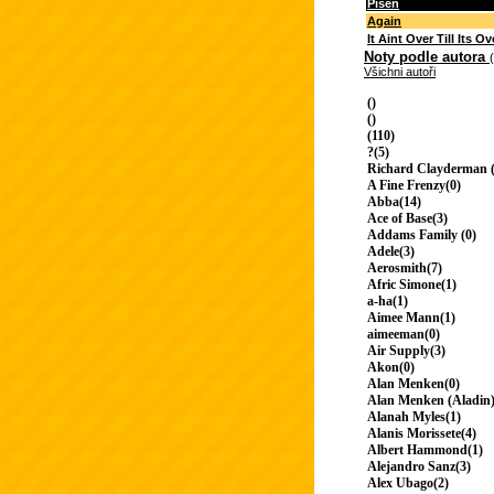
Píseň
Again
It Aint Over Till Its Ov
Noty podle autora
Všichni autoři
()
()
(110)
?(5)
Richard Clayderman (
A Fine Frenzy(0)
Abba(14)
Ace of Base(3)
Addams Family (0)
Adele(3)
Aerosmith(7)
Afric Simone(1)
a-ha(1)
Aimee Mann(1)
aimeeman(0)
Air Supply(3)
Akon(0)
Alan Menken(0)
Alan Menken (Aladin)
Alanah Myles(1)
Alanis Morissete(4)
Albert Hammond(1)
Alejandro Sanz(3)
Alex Ubago(2)