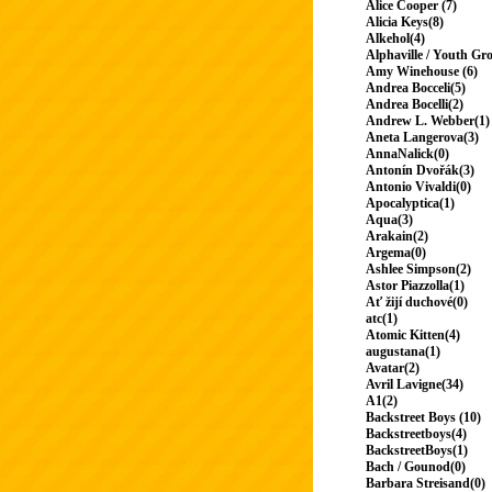
Alice Cooper (7)
Alicia Keys(8)
Alkehol(4)
Alphaville / Youth Gr
Amy Winehouse (6)
Andrea Bocceli(5)
Andrea Bocelli(2)
Andrew L. Webber(1)
Aneta Langerova(3)
AnnaNalick(0)
Antonín Dvořák(3)
Antonio Vivaldi(0)
Apocalyptica(1)
Aqua(3)
Arakain(2)
Argema(0)
Ashlee Simpson(2)
Astor Piazzolla(1)
Ať žijí duchové(0)
atc(1)
Atomic Kitten(4)
augustana(1)
Avatar(2)
Avril Lavigne(34)
A1(2)
Backstreet Boys (10)
Backstreetboys(4)
BackstreetBoys(1)
Bach / Gounod(0)
Barbara Streisand(0)