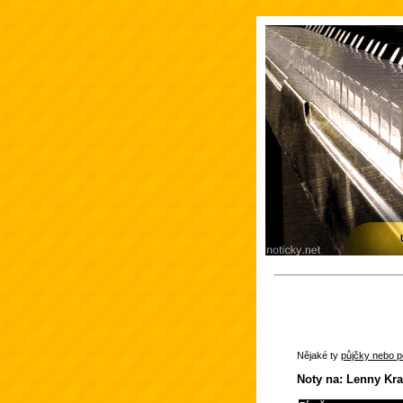
Nějaké ty
půjčky nebo po
Noty na: Lenny Kra