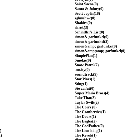
Saint Saens(0)
Santo & Johny(0)
Scott Joplin(18)
sglmuhwc(0)
Shakira(0)
shrek(3)
Schindler's List(0)
simon& garfunkel(0)
simon& garfunkel(2)
simon&amp; garfunkel(0)
simon&amp;amp; garfunkel(0)
SimplePlan(1)
Smokie(0)
Snow Patrol(2)
sonáty(0)
soundtrack(9)
Star Wars(1)
Sting(1)
Sto zvířat(0)
Super Mario Bross(4)
Take That(3)
Taylor Swift(2)
The Corrs (0)
The Cranberries(1)
The Doors(1)
The Eagles(2)
The GodFather(0)
)
The Lion king(1)
1)
The Revels(1)