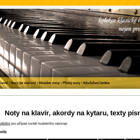
Úvod
|
Noty ke stažení
|
Hledám noty
|
Přidej noty
|
Návštěvní kniha
Noty na klavír, akordy na kytaru, texty pís
jištění
pro případ rozbití hudebního nástroje.
vitz