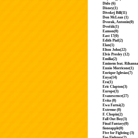
Dido (6)
Disney(1)
Divokej Bill(11)
Don McLean (1)
Dvorak, Antonin(0)
Dvořák(1)
Eamon(0)
East 17(0)
Edith Piaf(2)
Elan(1)
Elton John(22)
Elvis Presley (12)
Emilia(2)
Eminem feat. Rihanna
Ennio Morricone(1)
Enrique Iglesias(7)
Enya(14)
Era(1)
Eric Clapton(3)
Europe(3)
Evanescence(27)
Evita (0)
Ewa Farná(2)
Extreme (0)
F. Chopin(2)
Fall Out Boy(3)
Final Fantasy(0)
fioneapple(0)
Five for Fighting (3)
Foo Fighters(2)