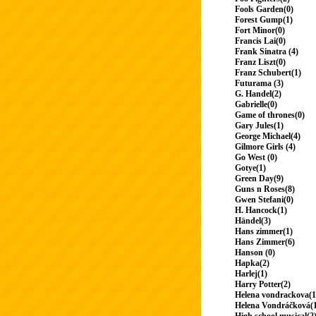
Fools Garden(0)
Forest Gump(1)
Fort Minor(0)
Francis Lai(0)
Frank Sinatra (4)
Franz Liszt(0)
Franz Schubert(1)
Futurama (3)
G. Handel(2)
Gabrielle(0)
Game of thrones(0)
Gary Jules(1)
George Michael(4)
Gilmore Girls (4)
Go West (0)
Gotye(1)
Green Day(9)
Guns n Roses(8)
Gwen Stefani(0)
H. Hancock(1)
Händel(3)
Hans zimmer(1)
Hans Zimmer(6)
Hanson (0)
Hapka(2)
Harlej(1)
Harry Potter(2)
Helena vondrackova(1
Helena Vondráčková(