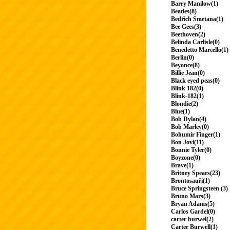
Barry Manilow(1)
Beatles(8)
Bedřich Smetana(1)
Bee Gees(3)
Beethoven(2)
Belinda Carlisle(0)
Benedetto Marcello(1)
Berlin(0)
Beyonce(8)
Billie Jean(0)
Black eyed peas(0)
Blink 182(0)
Blink-182(1)
Blondie(2)
Blue(1)
Bob Dylan(4)
Bob Marley(0)
Bohumir Finger(1)
Bon Jovi(11)
Bonnie Tyler(0)
Boyzone(0)
Brave(1)
Britney Spears(23)
Brontosauři(1)
Bruce Springsteen (3)
Bruno Mars(3)
Bryan Adams(5)
Carlos Gardel(0)
carter burwel(2)
Carter Burwell(1)