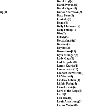
Karel Kryl(2)
Karel Svovoda(1)
Karel Vágner(0)
oup(0)
Katka Knechtová(2)
Katy Perry(3)
kdokoliv(3)
Keane(4)
Kelly Clarkson(12)
Kelly Family(1)
Kiss(2)
koledy(5)
Kouzla králů(1)
Kristína(3)
Kryštof(2)
Kuroshitsuji(1)
Kylie Minogue(3)
Lady Gaga(8)
Led Zeppelin(0)
Lenny Kravitz(1)
Leona Lewis (10)
Leonard Bernstein(3)
Lil Wayne(0)
Lindsay Lohan (1)
Linkin Park(14)
Lionel Richie(4)
Lord of the Rings(5)
Lordi(1)
Lou Reed(0)
Louis Armstrong(2)
Luboš Malina(0)