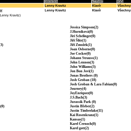
Interpret
Nástroj
Styl
Lenny Kravitz
Klavír
Všechny
er
Lenny Kravitz
Klavír
Všechny
(Lenny Kravitz)
Jessica Simpson(2)
J.Hurníková(0)
Jiri Schelinger(0)
Jiří Šlitr(1)
3)
Jiří Zmožek(1)
Joan Osborne(0)
Joe Cocker(0)
Johann Strauss(1)
John Lennon(3)
John Williams(3)
Jon Bon Jovi(1)
Jonas Brothers (0)
Josh Groban (18)
Josh Groban & Lara Fabian(0)
Journey(4)
JoyEnriquez(0)
J.S.Bach(3)
Jurassik Park (0)
(0)
Justin BIeber(2)
Justin Timberlake(11)
Kai Rosenkranz(1)
Kansas(1)
Karel Černoch(0)
Karel gott(2)