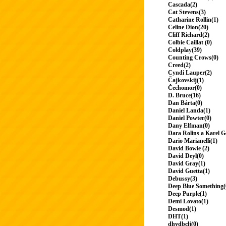
Cascada(2)
Cat Stevens(3)
Catharine Rollin(1)
Celine Dion(20)
Cliff Richard(2)
Colbie Caillat (0)
Coldplay(39)
Counting Crows(0)
Creed(2)
Cyndi Lauper(2)
Čajkovskij(1)
Čechomor(0)
D. Bruce(16)
Dan Bárta(0)
Daniel Landa(1)
Daniel Powter(0)
Dany Elfman(0)
Dara Rolins a Karel G
Dario Marianelli(1)
David Bowie (2)
David Deyl(0)
David Gray(1)
David Guetta(1)
Debussy(3)
Deep Blue Something(
Deep Purple(1)
Demi Lovato(1)
Desmod(1)
DHT(1)
dhydbclj(0)