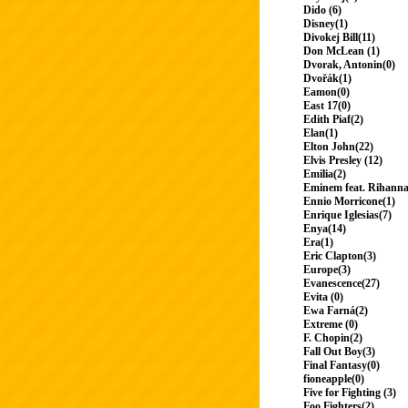
Dido (6)
Disney(1)
Divokej Bill(11)
Don McLean (1)
Dvorak, Antonin(0)
Dvořák(1)
Eamon(0)
East 17(0)
Edith Piaf(2)
Elan(1)
Elton John(22)
Elvis Presley (12)
Emilia(2)
Eminem feat. Rihanna
Ennio Morricone(1)
Enrique Iglesias(7)
Enya(14)
Era(1)
Eric Clapton(3)
Europe(3)
Evanescence(27)
Evita (0)
Ewa Farná(2)
Extreme (0)
F. Chopin(2)
Fall Out Boy(3)
Final Fantasy(0)
fioneapple(0)
Five for Fighting (3)
Foo Fighters(2)