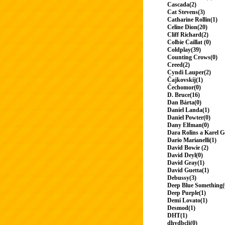
Cascada(2)
Cat Stevens(3)
Catharine Rollin(1)
Celine Dion(20)
Cliff Richard(2)
Colbie Caillat (0)
Coldplay(39)
Counting Crows(0)
Creed(2)
Cyndi Lauper(2)
Čajkovskij(1)
Čechomor(0)
D. Bruce(16)
Dan Bárta(0)
Daniel Landa(1)
Daniel Powter(0)
Dany Elfman(0)
Dara Rolins a Karel G
Dario Marianelli(1)
David Bowie (2)
David Deyl(0)
David Gray(1)
David Guetta(1)
Debussy(3)
Deep Blue Something(
Deep Purple(1)
Demi Lovato(1)
Desmod(1)
DHT(1)
dhydbclj(0)