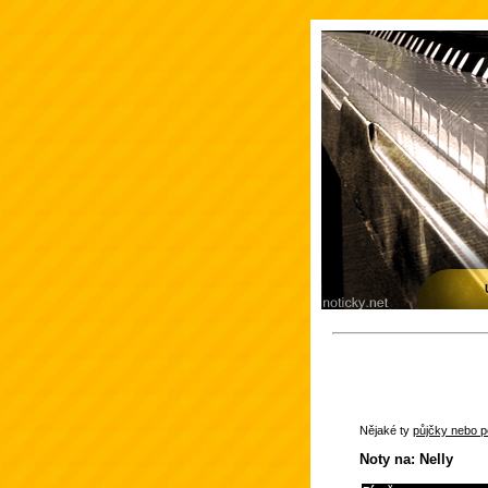
Nějaké ty
půjčky nebo po
Noty na: Nelly