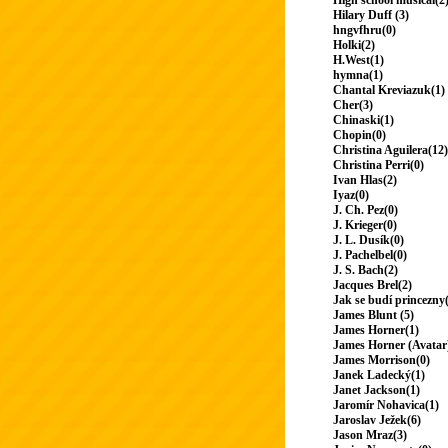
High school musical(2
Hilary Duff (3)
hngvfhru(0)
Holki(2)
H.West(1)
hymna(1)
Chantal Kreviazuk(1)
Cher(3)
Chinaski(1)
Chopin(0)
Christina Aguilera(12)
Christina Perri(0)
Ivan Hlas(2)
Iyaz(0)
J. Ch. Pez(0)
J. Krieger(0)
J. L. Dusík(0)
J. Pachelbel(0)
J. S. Bach(2)
Jacques Brel(2)
Jak se budí princezny
James Blunt (5)
James Horner(1)
James Horner (Avatar
James Morrison(0)
Janek Ladecký(1)
Janet Jackson(1)
Jaromír Nohavica(1)
Jaroslav Ježek(6)
Jason Mraz(3)