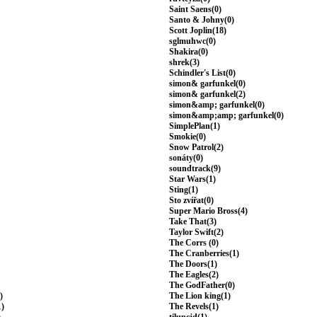
Saint Saens(0)
Santo & Johny(0)
Scott Joplin(18)
sglmuhwc(0)
Shakira(0)
shrek(3)
Schindler's List(0)
simon& garfunkel(0)
simon& garfunkel(2)
simon&amp; garfunkel(0)
simon&amp;amp; garfunkel(0)
SimplePlan(1)
Smokie(0)
Snow Patrol(2)
sonáty(0)
soundtrack(9)
Star Wars(1)
Sting(1)
Sto zvířat(0)
Super Mario Bross(4)
Take That(3)
Taylor Swift(2)
The Corrs (0)
The Cranberries(1)
The Doors(1)
The Eagles(2)
The GodFather(0)
)
The Lion king(1)
1)
The Revels(1)