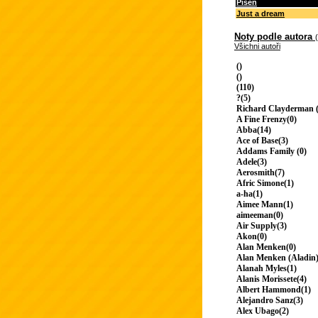
Píseň
Just a dream
Noty podle autora
Všichni autoři
()
()
(110)
?(5)
Richard Clayderman (
A Fine Frenzy(0)
Abba(14)
Ace of Base(3)
Addams Family (0)
Adele(3)
Aerosmith(7)
Afric Simone(1)
a-ha(1)
Aimee Mann(1)
aimeeman(0)
Air Supply(3)
Akon(0)
Alan Menken(0)
Alan Menken (Aladin)
Alanah Myles(1)
Alanis Morissete(4)
Albert Hammond(1)
Alejandro Sanz(3)
Alex Ubago(2)