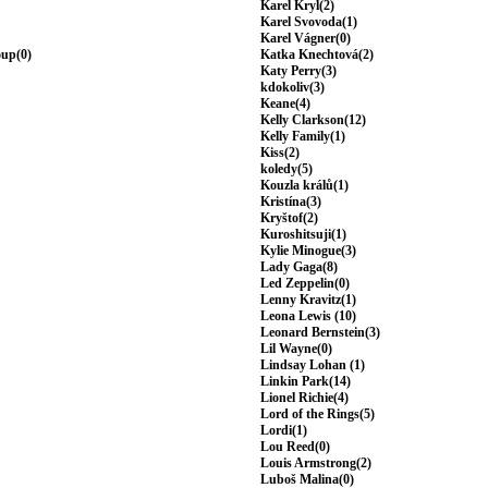
Karel Kryl(2)
Karel Svovoda(1)
Karel Vágner(0)
oup(0)
Katka Knechtová(2)
Katy Perry(3)
kdokoliv(3)
Keane(4)
Kelly Clarkson(12)
Kelly Family(1)
Kiss(2)
koledy(5)
Kouzla králů(1)
Kristína(3)
Kryštof(2)
Kuroshitsuji(1)
Kylie Minogue(3)
Lady Gaga(8)
Led Zeppelin(0)
Lenny Kravitz(1)
Leona Lewis (10)
Leonard Bernstein(3)
Lil Wayne(0)
Lindsay Lohan (1)
Linkin Park(14)
Lionel Richie(4)
Lord of the Rings(5)
Lordi(1)
Lou Reed(0)
Louis Armstrong(2)
Luboš Malina(0)