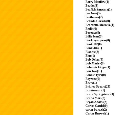
Barry Manilow(1)
Beatles(8)
Bedřich Smetana(1)
Bee Gees(3)
Beethoven(2)
Belinda Carlisle(0)
Benedetto Marcello(1)
Berlin(0)
Beyonce(8)
Billie Jean(0)
Black eyed peas(0)
Blink 182(0)
Blink-182(1)
Blondie(2)
Blue(1)
Bob Dylan(4)
Bob Marley(0)
Bohumir Finger(1)
Bon Jovi(11)
Bonnie Tyler(0)
Boyzone(0)
Brave(1)
Britney Spears(23)
Brontosauři(1)
Bruce Springsteen (3)
Bruno Mars(3)
Bryan Adams(5)
Carlos Gardel(0)
carter burwel(2)
Carter Burwell(1)