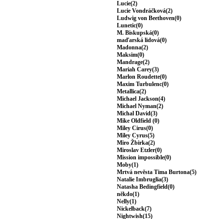
Lucie(2)
Lucie Vondráčková(2)
Ludwig von Beethoven(0)
Lunetic(0)
M. Biskupská(0)
maďarská lidová(0)
Madonna(2)
Maksim(0)
Mandrage(2)
Mariah Carey(3)
Marlon Roudette(0)
Maxim Turbulenc(0)
Metallica(2)
Michael Jackson(4)
Michael Nyman(2)
Michal David(3)
Mike Oldfield (0)
Miley Cirus(0)
Miley Cyrus(5)
Miro Žbirka(2)
Miroslav Etzler(0)
Mission impossible(0)
Moby(1)
Mrtvá nevěsta Tima Burtona(5)
Natalie Imbruglia(3)
Natasha Bedingfield(0)
někdo(1)
Nelly(1)
Nickelback(7)
Nightwish(15)