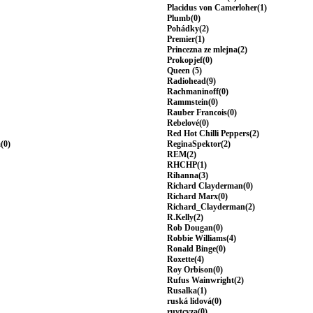
Placidus von Camerloher(1)
Plumb(0)
Pohádky(2)
Premier(1)
Princezna ze mlejna(2)
Prokopjef(0)
Queen (5)
Radiohead(9)
Rachmaninoff(0)
Rammstein(0)
Rauber Francois(0)
Rebelové(0)
Red Hot Chilli Peppers(2)
(0)
ReginaSpektor(2)
REM(2)
RHCHP(1)
Rihanna(3)
Richard Clayderman(0)
Richard Marx(0)
Richard_Clayderman(2)
R.Kelly(2)
Rob Dougan(0)
Robbie Williams(4)
Ronald Binge(0)
Roxette(4)
Roy Orbison(0)
Rufus Wainwright(2)
Rusalka(1)
ruská lidová(0)
ruvtcyza(0)