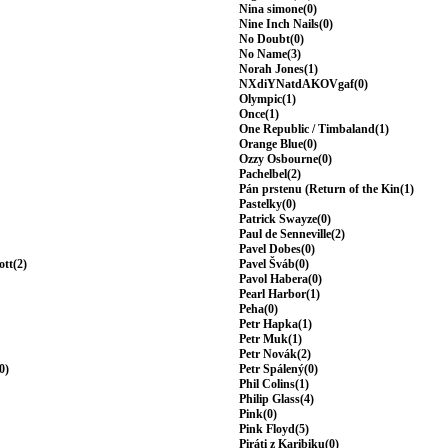
Nina simone(0)
Nine Inch Nails(0)
No Doubt(0)
No Name(3)
Norah Jones(1)
NXdiYNatdAKOVgaf(0)
Olympic(1)
Once(1)
One Republic / Timbaland(1)
Orange Blue(0)
Ozzy Osbourne(0)
Pachelbel(2)
Pán prstenu (Return of the Kin(1)
Pastelky(0)
Patrick Swayze(0)
Paul de Senneville(2)
Pavel Dobes(0)
ott(2)
Pavel Šváb(0)
Pavol Habera(0)
Pearl Harbor(1)
Peha(0)
Petr Hapka(1)
Petr Muk(1)
Petr Novák(2)
0)
Petr Spálený(0)
Phil Colins(1)
Philip Glass(4)
Pink(0)
Pink Floyd(5)
Piráti z Karibiku(0)