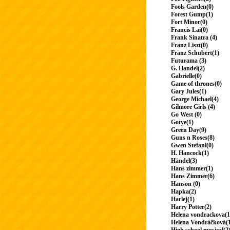
Fools Garden(0)
Forest Gump(1)
Fort Minor(0)
Francis Lai(0)
Frank Sinatra (4)
Franz Liszt(0)
Franz Schubert(1)
Futurama (3)
G. Handel(2)
Gabrielle(0)
Game of thrones(0)
Gary Jules(1)
George Michael(4)
Gilmore Girls (4)
Go West (0)
Gotye(1)
Green Day(9)
Guns n Roses(8)
Gwen Stefani(0)
H. Hancock(1)
Händel(3)
Hans zimmer(1)
Hans Zimmer(6)
Hanson (0)
Hapka(2)
Harlej(1)
Harry Potter(2)
Helena vondrackova(1
Helena Vondráčková(