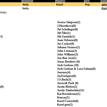
Interpret
Nástroj
Styl
Upl
Nelly
Klavír
Pop
adm
Nelly
Raf
(Nelly)
Jessica Simpson(2)
J.Hurníková(0)
Jiri Schelinger(0)
Jiří Šlitr(1)
3)
Jiří Zmožek(1)
Joan Osborne(0)
Joe Cocker(0)
Johann Strauss(1)
John Lennon(3)
John Williams(3)
Jon Bon Jovi(1)
Jonas Brothers (0)
Josh Groban (18)
Josh Groban & Lara Fabian(0)
Journey(4)
JoyEnriquez(0)
J.S.Bach(3)
Jurassik Park (0)
(0)
Justin BIeber(2)
Justin Timberlake(11)
Kai Rosenkranz(1)
Kansas(1)
Karel Černoch(0)
Karel gott(2)