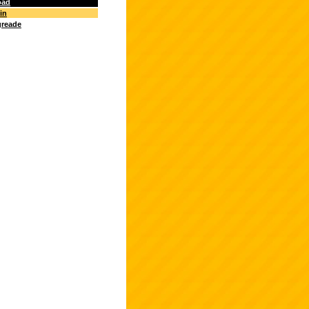
oad
in
greade