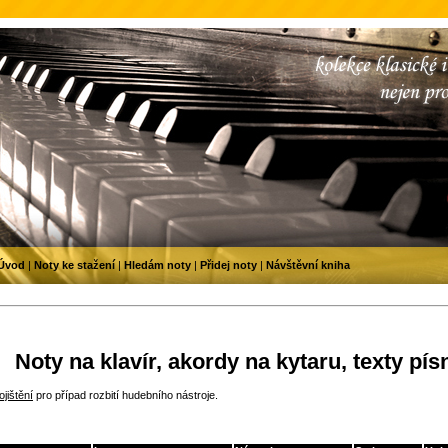
Úvod
|
Noty ke stažení
|
Hledám noty
|
Přidej noty
|
Návštěvní kniha
Noty na klavír, akordy na kytaru, texty pís
jištění
pro případ rozbití hudebního nástroje.