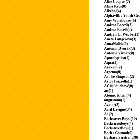
Alice Cooper (7)
Alicia Keys(8)
Alkehol(4)
Alphaville / Youth Gr
Amy Winehouse (6)
Andrea Bocceli(5)
Andrea Bocelli(2)
Andrew L. Webber(1)
Aneta Langerova(3)
AnnaNalick(0)
Antonín Dvořák(3)
Antonio Vivaldi(0)
Apocalyptica(1)
Aqua(3)
Arakain(2)
Argema(0)
Ashlee Simpson(2)
Astor Piazzolla(1)
Ať žijí duchové(0)
atc(1)
Atomic Kitten(4)
augustana(1)
Avatar(2)
Avril Lavigne(34)
A1(2)
Backstreet Boys (10)
Backstreetboys(4)
BackstreetBoys(1)
Bach / Gounod(0)
Barbara Streisand(0)