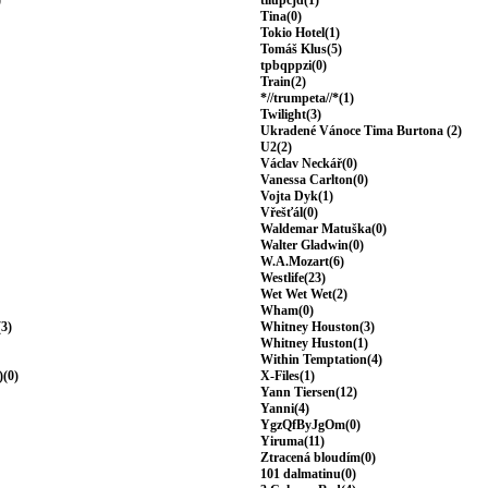
)
tilupcjd(1)
Tina(0)
Tokio Hotel(1)
Tomáš Klus(5)
tpbqppzi(0)
Train(2)
*//trumpeta//*(1)
Twilight(3)
Ukradené Vánoce Tima Burtona (2)
U2(2)
Václav Neckář(0)
Vanessa Carlton(0)
Vojta Dyk(1)
Vřešťál(0)
Waldemar Matuška(0)
Walter Gladwin(0)
W.A.Mozart(6)
Westlife(23)
Wet Wet Wet(2)
Wham(0)
(3)
Whitney Houston(3)
Whitney Huston(1)
Within Temptation(4)
)(0)
X-Files(1)
Yann Tiersen(12)
Yanni(4)
YgzQfByJgOm(0)
Yiruma(11)
Ztracená bloudím(0)
101 dalmatinu(0)