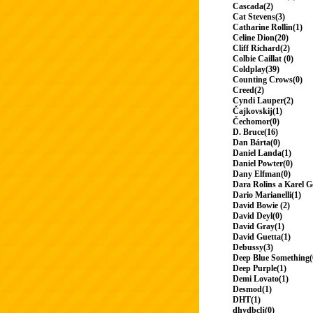
Cascada(2)
Cat Stevens(3)
Catharine Rollin(1)
Celine Dion(20)
Cliff Richard(2)
Colbie Caillat (0)
Coldplay(39)
Counting Crows(0)
Creed(2)
Cyndi Lauper(2)
Čajkovskij(1)
Čechomor(0)
D. Bruce(16)
Dan Bárta(0)
Daniel Landa(1)
Daniel Powter(0)
Dany Elfman(0)
Dara Rolins a Karel G
Dario Marianelli(1)
David Bowie (2)
David Deyl(0)
David Gray(1)
David Guetta(1)
Debussy(3)
Deep Blue Something(
Deep Purple(1)
Demi Lovato(1)
Desmod(1)
DHT(1)
dhydbclj(0)