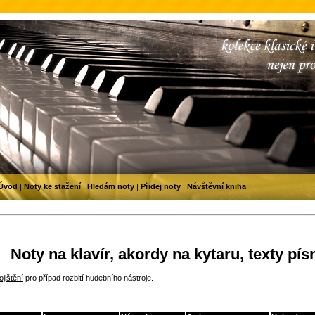
Úvod
|
Noty ke stažení
|
Hledám noty
|
Přidej noty
|
Návštěvní kniha
Noty na klavír, akordy na kytaru, texty pís
jištění
pro případ rozbití hudebního nástroje.