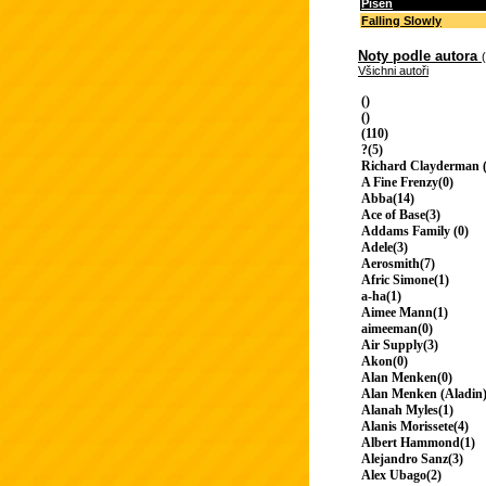
Píseň
Falling Slowly
Noty podle autora
Všichni autoři
()
()
(110)
?(5)
Richard Clayderman (
A Fine Frenzy(0)
Abba(14)
Ace of Base(3)
Addams Family (0)
Adele(3)
Aerosmith(7)
Afric Simone(1)
a-ha(1)
Aimee Mann(1)
aimeeman(0)
Air Supply(3)
Akon(0)
Alan Menken(0)
Alan Menken (Aladin)
Alanah Myles(1)
Alanis Morissete(4)
Albert Hammond(1)
Alejandro Sanz(3)
Alex Ubago(2)