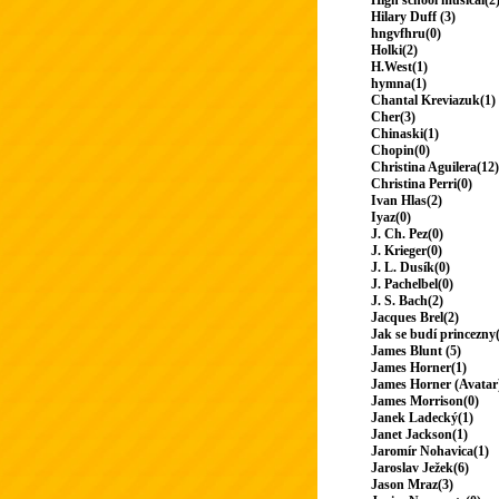
High school musical(2
Hilary Duff (3)
hngvfhru(0)
Holki(2)
H.West(1)
hymna(1)
Chantal Kreviazuk(1)
Cher(3)
Chinaski(1)
Chopin(0)
Christina Aguilera(12)
Christina Perri(0)
Ivan Hlas(2)
Iyaz(0)
J. Ch. Pez(0)
J. Krieger(0)
J. L. Dusík(0)
J. Pachelbel(0)
J. S. Bach(2)
Jacques Brel(2)
Jak se budí princezny
James Blunt (5)
James Horner(1)
James Horner (Avatar
James Morrison(0)
Janek Ladecký(1)
Janet Jackson(1)
Jaromír Nohavica(1)
Jaroslav Ježek(6)
Jason Mraz(3)