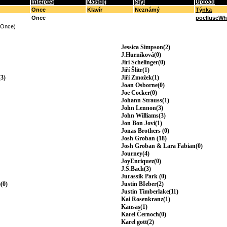
Interpret
Nástroj
Styl
Upload
Once
Klavír
Neznámý
Týnka
Once
poelluseW
(Once)
Jessica Simpson(2)
J.Hurníková(0)
Jiri Schelinger(0)
Jiří Šlitr(1)
3)
Jiří Zmožek(1)
Joan Osborne(0)
Joe Cocker(0)
Johann Strauss(1)
John Lennon(3)
John Williams(3)
Jon Bon Jovi(1)
Jonas Brothers (0)
Josh Groban (18)
Josh Groban & Lara Fabian(0)
Journey(4)
JoyEnriquez(0)
J.S.Bach(3)
Jurassik Park (0)
(0)
Justin BIeber(2)
Justin Timberlake(11)
Kai Rosenkranz(1)
Kansas(1)
Karel Černoch(0)
Karel gott(2)