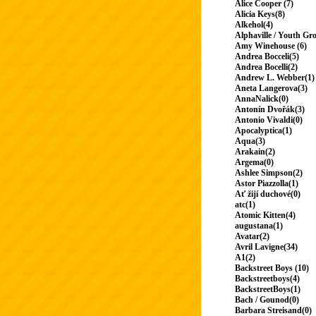
Alice Cooper (7)
Alicia Keys(8)
Alkehol(4)
Alphaville / Youth Gr
Amy Winehouse (6)
Andrea Bocceli(5)
Andrea Bocelli(2)
Andrew L. Webber(1)
Aneta Langerova(3)
AnnaNalick(0)
Antonín Dvořák(3)
Antonio Vivaldi(0)
Apocalyptica(1)
Aqua(3)
Arakain(2)
Argema(0)
Ashlee Simpson(2)
Astor Piazzolla(1)
Ať žijí duchové(0)
atc(1)
Atomic Kitten(4)
augustana(1)
Avatar(2)
Avril Lavigne(34)
A1(2)
Backstreet Boys (10)
Backstreetboys(4)
BackstreetBoys(1)
Bach / Gounod(0)
Barbara Streisand(0)