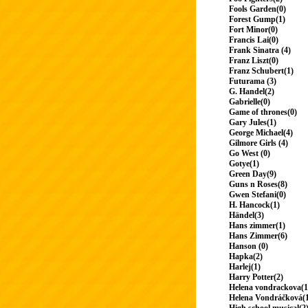
Fools Garden(0)
Forest Gump(1)
Fort Minor(0)
Francis Lai(0)
Frank Sinatra (4)
Franz Liszt(0)
Franz Schubert(1)
Futurama (3)
G. Handel(2)
Gabrielle(0)
Game of thrones(0)
Gary Jules(1)
George Michael(4)
Gilmore Girls (4)
Go West (0)
Gotye(1)
Green Day(9)
Guns n Roses(8)
Gwen Stefani(0)
H. Hancock(1)
Händel(3)
Hans zimmer(1)
Hans Zimmer(6)
Hanson (0)
Hapka(2)
Harlej(1)
Harry Potter(2)
Helena vondrackova(1
Helena Vondráčková(