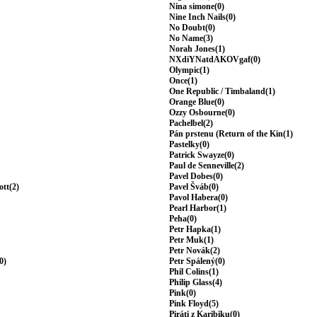
Nina simone(0)
Nine Inch Nails(0)
No Doubt(0)
No Name(3)
Norah Jones(1)
NXdiYNatdAKOVgaf(0)
Olympic(1)
Once(1)
One Republic / Timbaland(1)
Orange Blue(0)
Ozzy Osbourne(0)
Pachelbel(2)
Pán prstenu (Return of the Kin(1)
Pastelky(0)
Patrick Swayze(0)
Paul de Senneville(2)
Pavel Dobes(0)
ott(2)
Pavel Šváb(0)
Pavol Habera(0)
Pearl Harbor(1)
Peha(0)
Petr Hapka(1)
Petr Muk(1)
Petr Novák(2)
0)
Petr Spálený(0)
Phil Colins(1)
Philip Glass(4)
Pink(0)
Pink Floyd(5)
Piráti z Karibiku(0)