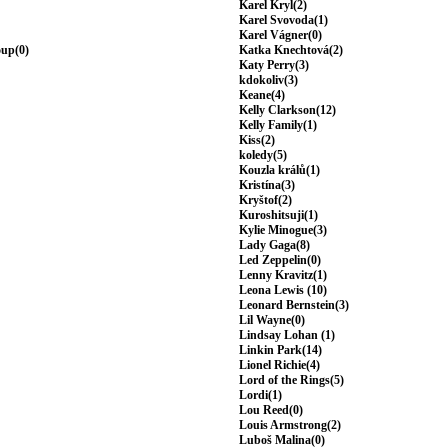
Karel Kryl(2)
Karel Svovoda(1)
Karel Vágner(0)
oup(0)
Katka Knechtová(2)
Katy Perry(3)
kdokoliv(3)
Keane(4)
Kelly Clarkson(12)
Kelly Family(1)
Kiss(2)
koledy(5)
Kouzla králů(1)
Kristína(3)
Kryštof(2)
Kuroshitsuji(1)
Kylie Minogue(3)
Lady Gaga(8)
Led Zeppelin(0)
Lenny Kravitz(1)
Leona Lewis (10)
Leonard Bernstein(3)
Lil Wayne(0)
Lindsay Lohan (1)
Linkin Park(14)
Lionel Richie(4)
Lord of the Rings(5)
Lordi(1)
Lou Reed(0)
Louis Armstrong(2)
Luboš Malina(0)