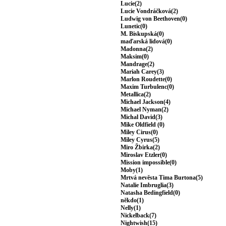
Lucie(2)
Lucie Vondráčková(2)
Ludwig von Beethoven(0)
Lunetic(0)
M. Biskupská(0)
maďarská lidová(0)
Madonna(2)
Maksim(0)
Mandrage(2)
Mariah Carey(3)
Marlon Roudette(0)
Maxim Turbulenc(0)
Metallica(2)
Michael Jackson(4)
Michael Nyman(2)
Michal David(3)
Mike Oldfield (0)
Miley Cirus(0)
Miley Cyrus(5)
Miro Žbirka(2)
Miroslav Etzler(0)
Mission impossible(0)
Moby(1)
Mrtvá nevěsta Tima Burtona(5)
Natalie Imbruglia(3)
Natasha Bedingfield(0)
někdo(1)
Nelly(1)
Nickelback(7)
Nightwish(15)