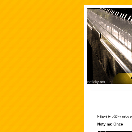
Nějaké ty
půjčky nebo po
Noty na: Once