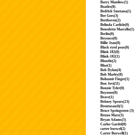
Barry Manilow(1)
Beatles(8)
Bedřich Smetana(1)
Bee Gees(3)
Beethoven(2)
Belinda Carlisle(0)
Benedetto Marcello(1)
Berlin(0)
Beyonce(8)
Billie Jean(0)
Black eyed peas(0)
Blink 182(0)
Blink-182(1)
Blondie(2)
Blue(1)
Bob Dylan(4)
Bob Marley(0)
Bohumir Finger(1)
Bon Jovi(11)
Bonnie Tyler(0)
Boyzone(0)
Brave(1)
Britney Spears(23)
Brontosauři(1)
Bruce Springsteen (3)
Bruno Mars(3)
Bryan Adams(5)
Carlos Gardel(0)
carter burwel(2)
Carter Burwell(1)