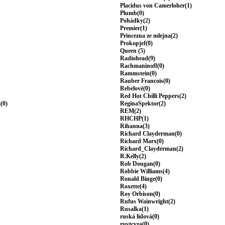
Placidus von Camerloher(1)
Plumb(0)
Pohádky(2)
Premier(1)
Princezna ze mlejna(2)
Prokopjef(0)
Queen (5)
Radiohead(9)
Rachmaninoff(0)
Rammstein(0)
Rauber Francois(0)
Rebelové(0)
Red Hot Chilli Peppers(2)
(0)
ReginaSpektor(2)
REM(2)
RHCHP(1)
Rihanna(3)
Richard Clayderman(0)
Richard Marx(0)
Richard_Clayderman(2)
R.Kelly(2)
Rob Dougan(0)
Robbie Williams(4)
Ronald Binge(0)
Roxette(4)
Roy Orbison(0)
Rufus Wainwright(2)
Rusalka(1)
ruská lidová(0)
ruvtcyza(0)