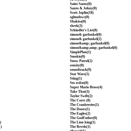
Saint Saens(0)
Santo & Johny(0)
Scott Joplin(18)
sglmuhwc(0)
Shakira(0)
shrek(3)
Schindler's List(0)
simon& garfunkel(0)
simon& garfunkel(2)
simon&amp; garfunkel(0)
simon&amp;amp; garfunkel(0)
SimplePlan(1)
Smokie(0)
Snow Patrol(2)
sonáty(0)
soundtrack(9)
Star Wars(1)
Sting(1)
Sto zvířat(0)
Super Mario Bross(4)
Take That(3)
Taylor Swift(2)
The Corrs (0)
The Cranberries(1)
The Doors(1)
The Eagles(2)
The GodFather(0)
)
The Lion king(1)
1)
The Revels(1)