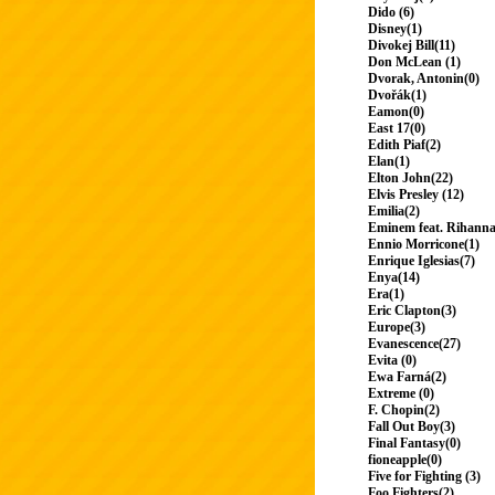
Dido (6)
Disney(1)
Divokej Bill(11)
Don McLean (1)
Dvorak, Antonin(0)
Dvořák(1)
Eamon(0)
East 17(0)
Edith Piaf(2)
Elan(1)
Elton John(22)
Elvis Presley (12)
Emilia(2)
Eminem feat. Rihanna
Ennio Morricone(1)
Enrique Iglesias(7)
Enya(14)
Era(1)
Eric Clapton(3)
Europe(3)
Evanescence(27)
Evita (0)
Ewa Farná(2)
Extreme (0)
F. Chopin(2)
Fall Out Boy(3)
Final Fantasy(0)
fioneapple(0)
Five for Fighting (3)
Foo Fighters(2)