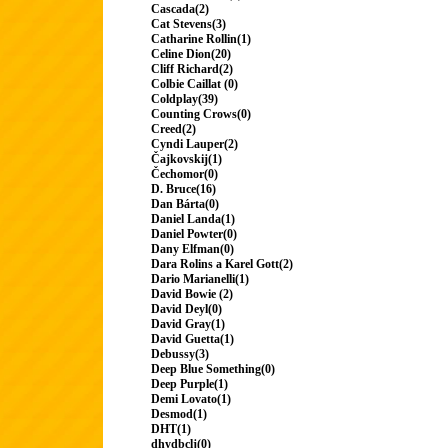
Cascada(2)
Cat Stevens(3)
Catharine Rollin(1)
Celine Dion(20)
Cliff Richard(2)
Colbie Caillat (0)
Coldplay(39)
Counting Crows(0)
Creed(2)
Cyndi Lauper(2)
Čajkovskij(1)
Čechomor(0)
D. Bruce(16)
Dan Bárta(0)
Daniel Landa(1)
Daniel Powter(0)
Dany Elfman(0)
Dara Rolins a Karel Gott(2)
Dario Marianelli(1)
David Bowie (2)
David Deyl(0)
David Gray(1)
David Guetta(1)
Debussy(3)
Deep Blue Something(0)
Deep Purple(1)
Demi Lovato(1)
Desmod(1)
DHT(1)
dhydbclj(0)