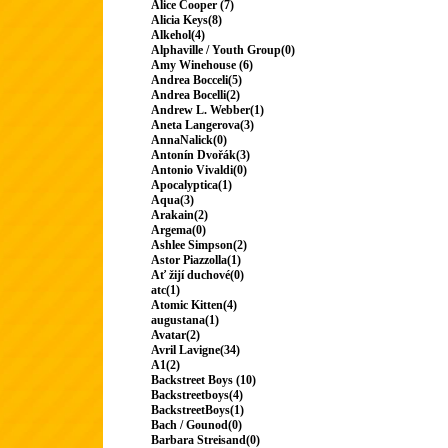
Alice Cooper (7)
Alicia Keys(8)
Alkehol(4)
Alphaville / Youth Group(0)
Amy Winehouse (6)
Andrea Bocceli(5)
Andrea Bocelli(2)
Andrew L. Webber(1)
Aneta Langerova(3)
AnnaNalick(0)
Antonín Dvořák(3)
Antonio Vivaldi(0)
Apocalyptica(1)
Aqua(3)
Arakain(2)
Argema(0)
Ashlee Simpson(2)
Astor Piazzolla(1)
Ať žijí duchové(0)
atc(1)
Atomic Kitten(4)
augustana(1)
Avatar(2)
Avril Lavigne(34)
A1(2)
Backstreet Boys (10)
Backstreetboys(4)
BackstreetBoys(1)
Bach / Gounod(0)
Barbara Streisand(0)