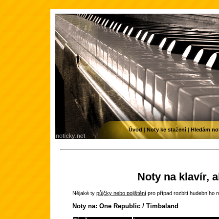
Úvod
|
Noty ke stažení
|
Hledám no
Noty na klavír, 
Nějaké ty
půjčky nebo pojištění
pro případ rozbití hudebního n
Noty na: One Republic / Timbaland