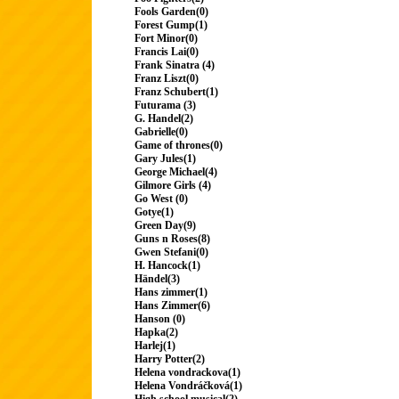
Fools Garden(0)
Forest Gump(1)
Fort Minor(0)
Francis Lai(0)
Frank Sinatra (4)
Franz Liszt(0)
Franz Schubert(1)
Futurama (3)
G. Handel(2)
Gabrielle(0)
Game of thrones(0)
Gary Jules(1)
George Michael(4)
Gilmore Girls (4)
Go West (0)
Gotye(1)
Green Day(9)
Guns n Roses(8)
Gwen Stefani(0)
H. Hancock(1)
Händel(3)
Hans zimmer(1)
Hans Zimmer(6)
Hanson (0)
Hapka(2)
Harlej(1)
Harry Potter(2)
Helena vondrackova(1)
Helena Vondráčková(1)