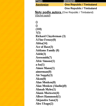
Píseň
Interpret
Apologize
One Republic / Timbaland
One Republic / Timbaland
Noty podle autora
(One Republic / Timbaland)
Všichni autoři
()
()
(110)
?(5)
Richard Clayderman (3)
A Fine Frenzy(0)
Abba(14)
Ace of Base(3)
Addams Family (0)
Adele(3)
Aerosmith(7)
Afric Simone(1)
a-ha(1)
Aimee Mann(1)
aimeeman(0)
Air Supply(3)
Akon(0)
Alan Menken(0)
Alan Menken (Aladin)(0)
Alanah Myles(1)
Alanis Morissete(4)
Albert Hammond(1)
Alejandro Sanz(3)
Alex Ubago(2)