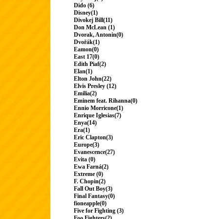
Dido (6)
Disney(1)
Divokej Bill(11)
Don McLean (1)
Dvorak, Antonin(0)
Dvořák(1)
Eamon(0)
East 17(0)
Edith Piaf(2)
Elan(1)
Elton John(22)
Elvis Presley (12)
Emilia(2)
Eminem feat. Rihanna(0)
Ennio Morricone(1)
Enrique Iglesias(7)
Enya(14)
Era(1)
Eric Clapton(3)
Europe(3)
Evanescence(27)
Evita (0)
Ewa Farná(2)
Extreme (0)
F. Chopin(2)
Fall Out Boy(3)
Final Fantasy(0)
fioneapple(0)
Five for Fighting (3)
Foo Fighters(2)