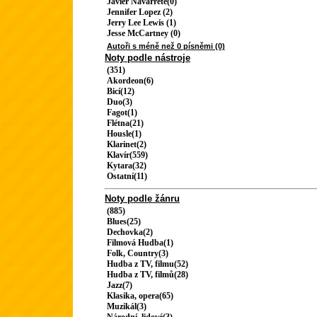
Javier Navarrete(0)
Jennifer Lopez (2)
Jerry Lee Lewis (1)
Jesse McCartney (0)
Autoři s méně než 0 písněmi (0)
Noty podle nástroje
(351)
Akordeon(6)
Bicí(12)
Duo(3)
Fagot(1)
Flétna(21)
Housle(1)
Klarinet(2)
Klavír(559)
Kytara(32)
Ostatní(11)
Noty podle žánru
(885)
Blues(25)
Dechovka(2)
Filmová Hudba(1)
Folk, Country(3)
Hudba z TV, filmu(52)
Hudba z TV, filmů(28)
Jazz(7)
Klasika, opera(65)
Muzikál(3)