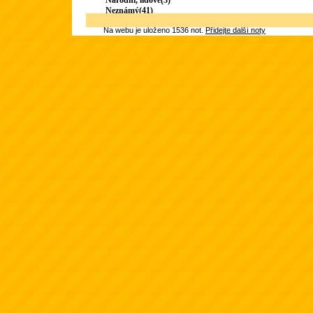
Národní, lidové(3)
Neznámý(41)
Na webu je uloženo 1536 not.
Přidejte další noty