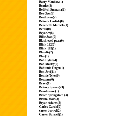
Barry Manilow(1)
Beatles(8)
Bedřich Smetana(1)
Bee Gees(3)
Beethoven(2)
Belinda Carlisle(0)
Benedetto Marcello(1)
Berlin(0)
Beyonce(8)
Billie Jean(0)
Black eyed peas(0)
Blink 182(0)
Blink-182(1)
Blondie(2)
Blue(1)
Bob Dylan(4)
Bob Marley(0)
Bohumir Finger(1)
Bon Jovi(11)
Bonnie Tyler(0)
Boyzone(0)
Brave(1)
Britney Spears(23)
Brontosauři(1)
Bruce Springsteen (3)
Bruno Mars(3)
Bryan Adams(5)
Carlos Gardel(0)
carter burwel(2)
Carter Burwell(1)