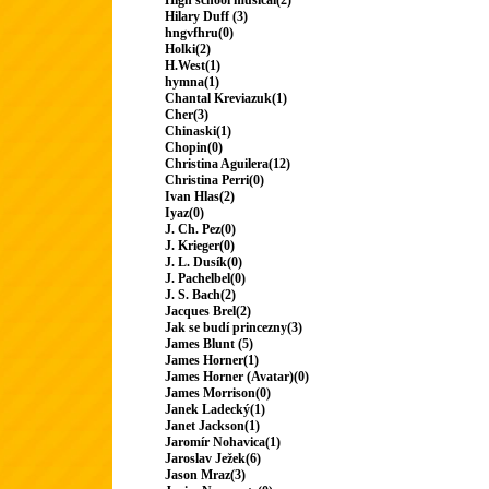
High school musical(2)
Hilary Duff (3)
hngvfhru(0)
Holki(2)
H.West(1)
hymna(1)
Chantal Kreviazuk(1)
Cher(3)
Chinaski(1)
Chopin(0)
Christina Aguilera(12)
Christina Perri(0)
Ivan Hlas(2)
Iyaz(0)
J. Ch. Pez(0)
J. Krieger(0)
J. L. Dusík(0)
J. Pachelbel(0)
J. S. Bach(2)
Jacques Brel(2)
Jak se budí princezny(3)
James Blunt (5)
James Horner(1)
James Horner (Avatar)(0)
James Morrison(0)
Janek Ladecký(1)
Janet Jackson(1)
Jaromír Nohavica(1)
Jaroslav Ježek(6)
Jason Mraz(3)