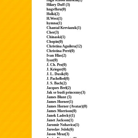
High school musical(2)
Hilary Duff (3)
hngvfhru(0)
Holki(2)
H.West(1)
hymna(1)
Chantal Kreviazuk(1)
Cher(3)
Chinaski(1)
Chopin(0)
Christina Aguilera(12)
Christina Perri(0)
Ivan Hlas(2)
Iyaz(0)
J. Ch. Pez(0)
J. Krieger(0)
J. L. Dusík(0)
J. Pachelbel(0)
J. S. Bach(2)
Jacques Brel(2)
Jak se budí princezny(3)
James Blunt (5)
James Horner(1)
James Horner (Avatar)(0)
James Morrison(0)
Janek Ladecký(1)
Janet Jackson(1)
Jaromír Nohavica(1)
Jaroslav Ježek(6)
Jason Mraz(3)