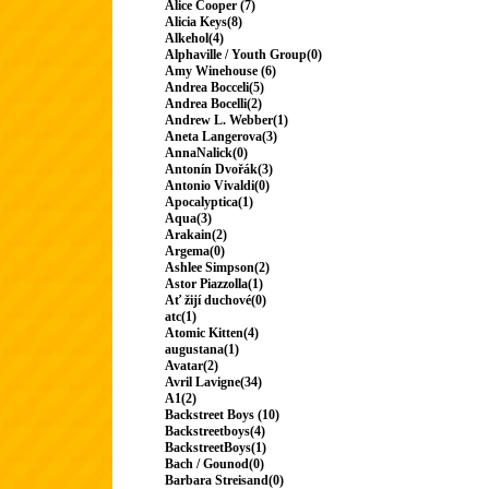
Alice Cooper (7)
Alicia Keys(8)
Alkehol(4)
Alphaville / Youth Group(0)
Amy Winehouse (6)
Andrea Bocceli(5)
Andrea Bocelli(2)
Andrew L. Webber(1)
Aneta Langerova(3)
AnnaNalick(0)
Antonín Dvořák(3)
Antonio Vivaldi(0)
Apocalyptica(1)
Aqua(3)
Arakain(2)
Argema(0)
Ashlee Simpson(2)
Astor Piazzolla(1)
Ať žijí duchové(0)
atc(1)
Atomic Kitten(4)
augustana(1)
Avatar(2)
Avril Lavigne(34)
A1(2)
Backstreet Boys (10)
Backstreetboys(4)
BackstreetBoys(1)
Bach / Gounod(0)
Barbara Streisand(0)