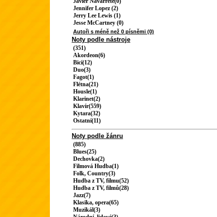
Javier Navarrete(0)
Jennifer Lopez (2)
Jerry Lee Lewis (1)
Jesse McCartney (0)
Autoři s méně než 0 písněmi (0)
Noty podle nástroje
(351)
Akordeon(6)
Bicí(12)
Duo(3)
Fagot(1)
Flétna(21)
Housle(1)
Klarinet(2)
Klavír(559)
Kytara(32)
Ostatní(11)
Noty podle žánru
(885)
Blues(25)
Dechovka(2)
Filmová Hudba(1)
Folk, Country(3)
Hudba z TV, filmu(52)
Hudba z TV, filmů(28)
Jazz(7)
Klasika, opera(65)
Muzikál(3)