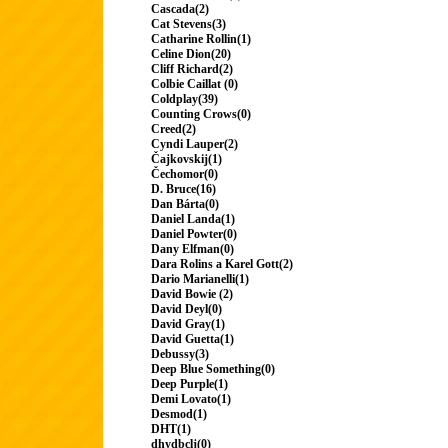
Cascada(2)
Cat Stevens(3)
Catharine Rollin(1)
Celine Dion(20)
Cliff Richard(2)
Colbie Caillat (0)
Coldplay(39)
Counting Crows(0)
Creed(2)
Cyndi Lauper(2)
Čajkovskij(1)
Čechomor(0)
D. Bruce(16)
Dan Bárta(0)
Daniel Landa(1)
Daniel Powter(0)
Dany Elfman(0)
Dara Rolins a Karel Gott(2)
Dario Marianelli(1)
David Bowie (2)
David Deyl(0)
David Gray(1)
David Guetta(1)
Debussy(3)
Deep Blue Something(0)
Deep Purple(1)
Demi Lovato(1)
Desmod(1)
DHT(1)
dhydbclj(0)