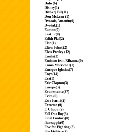
Dido (6)
Disney(1)
Divokej Bill(11)
Don McLean (1)
Dvorak, Antonin(0)
Dvořák(1)
Eamon(0)
East 17(0)
Edith Piaf(2)
Elan(1)
Elton John(22)
Elvis Presley (12)
Emilia(2)
Eminem feat. Rihanna(0)
Ennio Morricone(1)
Enrique Iglesias(7)
Enya(14)
Era(1)
Eric Clapton(3)
Europe(3)
Evanescence(27)
Evita (0)
Ewa Farná(2)
Extreme (0)
F. Chopin(2)
Fall Out Boy(3)
Final Fantasy(0)
fioneapple(0)
Five for Fighting (3)
Foo Fighters(2)