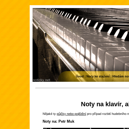
Úvod
|
Noty ke stažení
|
Hledám no
Noty na klavír, 
Nějaké ty
půjčky nebo pojištění
pro případ rozbití hudebního n
Noty na: Petr Muk