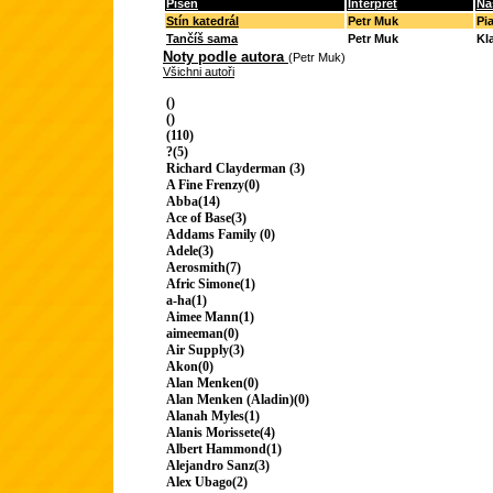
Píseň
Interpret
Ná
Stín katedrál
Petr Muk
Pi
Tančíš sama
Petr Muk
Kla
Noty podle autora
(Petr Muk)
Všichni autoři
()
()
(110)
?(5)
Richard Clayderman (3)
A Fine Frenzy(0)
Abba(14)
Ace of Base(3)
Addams Family (0)
Adele(3)
Aerosmith(7)
Afric Simone(1)
a-ha(1)
Aimee Mann(1)
aimeeman(0)
Air Supply(3)
Akon(0)
Alan Menken(0)
Alan Menken (Aladin)(0)
Alanah Myles(1)
Alanis Morissete(4)
Albert Hammond(1)
Alejandro Sanz(3)
Alex Ubago(2)