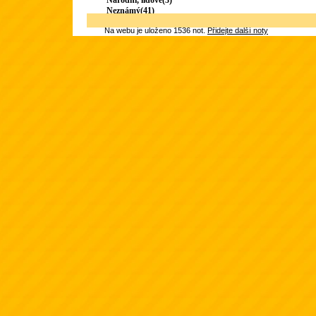
Národní, lidové(3)
Neznámý(41)
Na webu je uloženo 1536 not.
Přidejte další noty