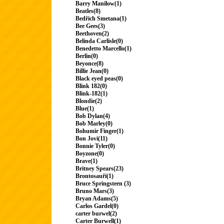
Barry Manilow(1)
Beatles(8)
Bedřich Smetana(1)
Bee Gees(3)
Beethoven(2)
Belinda Carlisle(0)
Benedetto Marcello(1)
Berlin(0)
Beyonce(8)
Billie Jean(0)
Black eyed peas(0)
Blink 182(0)
Blink-182(1)
Blondie(2)
Blue(1)
Bob Dylan(4)
Bob Marley(0)
Bohumir Finger(1)
Bon Jovi(11)
Bonnie Tyler(0)
Boyzone(0)
Brave(1)
Britney Spears(23)
Brontosauři(1)
Bruce Springsteen (3)
Bruno Mars(3)
Bryan Adams(5)
Carlos Gardel(0)
carter burwel(2)
Carter Burwell(1)