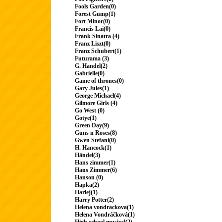
Fools Garden(0)
Forest Gump(1)
Fort Minor(0)
Francis Lai(0)
Frank Sinatra (4)
Franz Liszt(0)
Franz Schubert(1)
Futurama (3)
G. Handel(2)
Gabrielle(0)
Game of thrones(0)
Gary Jules(1)
George Michael(4)
Gilmore Girls (4)
Go West (0)
Gotye(1)
Green Day(9)
Guns n Roses(8)
Gwen Stefani(0)
H. Hancock(1)
Händel(3)
Hans zimmer(1)
Hans Zimmer(6)
Hanson (0)
Hapka(2)
Harlej(1)
Harry Potter(2)
Helena vondrackova(1)
Helena Vondráčková(1)