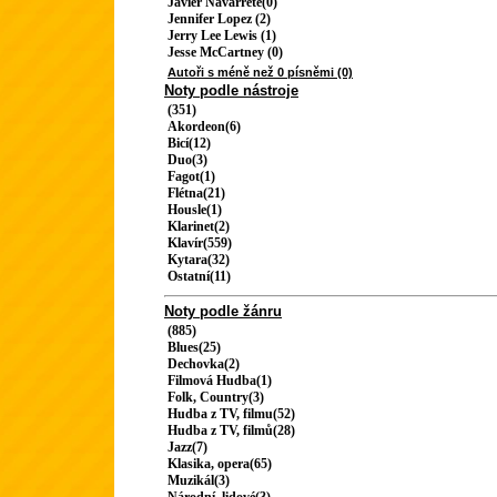
Javier Navarrete(0)
Jennifer Lopez (2)
Jerry Lee Lewis (1)
Jesse McCartney (0)
Autoři s méně než 0 písněmi (0)
Noty podle nástroje
(351)
Akordeon(6)
Bicí(12)
Duo(3)
Fagot(1)
Flétna(21)
Housle(1)
Klarinet(2)
Klavír(559)
Kytara(32)
Ostatní(11)
Noty podle žánru
(885)
Blues(25)
Dechovka(2)
Filmová Hudba(1)
Folk, Country(3)
Hudba z TV, filmu(52)
Hudba z TV, filmů(28)
Jazz(7)
Klasika, opera(65)
Muzikál(3)