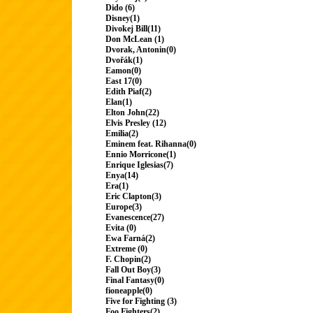
Dido (6)
Disney(1)
Divokej Bill(11)
Don McLean (1)
Dvorak, Antonin(0)
Dvořák(1)
Eamon(0)
East 17(0)
Edith Piaf(2)
Elan(1)
Elton John(22)
Elvis Presley (12)
Emilia(2)
Eminem feat. Rihanna(0)
Ennio Morricone(1)
Enrique Iglesias(7)
Enya(14)
Era(1)
Eric Clapton(3)
Europe(3)
Evanescence(27)
Evita (0)
Ewa Farná(2)
Extreme (0)
F. Chopin(2)
Fall Out Boy(3)
Final Fantasy(0)
fioneapple(0)
Five for Fighting (3)
Foo Fighters(2)