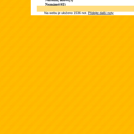
Národní, lidové(3)
Neznámý(41)
Na webu je uloženo 1536 not.
Přidejte další noty