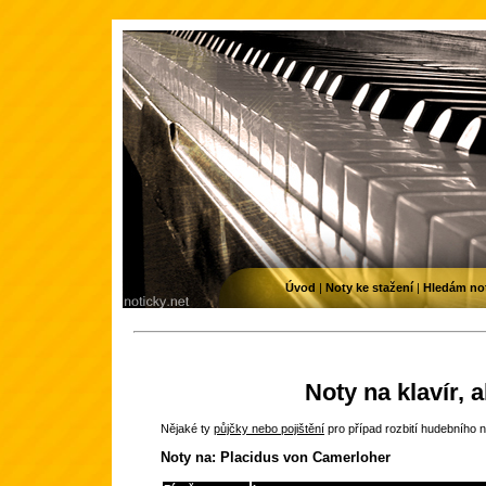
Úvod
|
Noty ke stažení
|
Hledám no
Noty na klavír, 
Nějaké ty
půjčky nebo pojištění
pro případ rozbití hudebního n
Noty na: Placidus von Camerloher