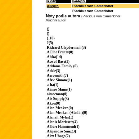
Píseň
Interpret
Allegro
Placidus von Camerloher
Placidus von Camerloher
Noty podle autora
(Placidus von Camerloher)
Všichni autoři
()
()
(110)
?(5)
Richard Clayderman (3)
A Fine Frenzy(0)
Abba(14)
Ace of Base(3)
Addams Family (0)
Adele(3)
Aerosmith(7)
Afric Simone(1)
a-ha(1)
Aimee Mann(1)
aimeeman(0)
Air Supply(3)
Akon(0)
Alan Menken(0)
Alan Menken (Aladin)(0)
Alanah Myles(1)
Alanis Morissete(4)
Albert Hammond(1)
Alejandro Sanz(3)
Alex Ubago(2)