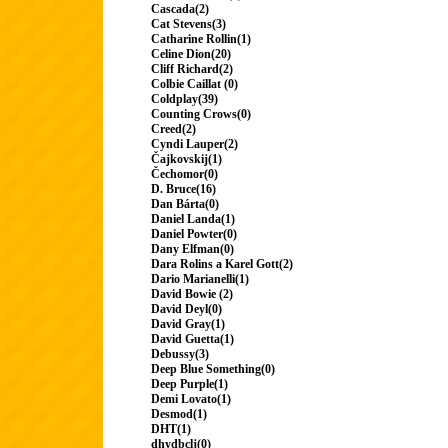
Cascada(2)
Cat Stevens(3)
Catharine Rollin(1)
Celine Dion(20)
Cliff Richard(2)
Colbie Caillat (0)
Coldplay(39)
Counting Crows(0)
Creed(2)
Cyndi Lauper(2)
Čajkovskij(1)
Čechomor(0)
D. Bruce(16)
Dan Bárta(0)
Daniel Landa(1)
Daniel Powter(0)
Dany Elfman(0)
Dara Rolins a Karel Gott(2)
Dario Marianelli(1)
David Bowie (2)
David Deyl(0)
David Gray(1)
David Guetta(1)
Debussy(3)
Deep Blue Something(0)
Deep Purple(1)
Demi Lovato(1)
Desmod(1)
DHT(1)
dhydbclj(0)