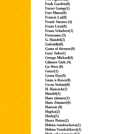
Fools Garden(0)
Forest Gump(1)
Fort Minor(0)
Francis Lai(0)
Frank Sinatra (4)
Franz Liszt(0)
Franz Schubert(1)
Futurama (3)
G. Handel(2)
Gabrielle(0)
Game of thrones(0)
Gary Jules(1)
George Michael(4)
Gilmore Girls (4)
Go West (0)
Gotye(1)
Green Day(9)
Guns n Roses(8)
Gwen Stefani(0)
H. Hancock(1)
Händel(3)
Hans zimmer(1)
Hans Zimmer(6)
Hanson (0)
Hapka(2)
Harlej(1)
Harry Potter(2)
Helena vondrackova(1)
Helena Vondráčková(1)