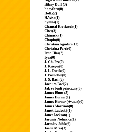
High school musical(2)
Hilary Duff (3)
hngvfhru(0)
Holki(2)
H.West(1)
hymna(1)
Chantal Kreviazuk(1)
Cher(3)
Chinaski(1)
Chopin(0)
Christina Aguilera(12)
Christina Perri(0)
Ivan Hlas(2)
Iyaz(0)
J. Ch. Pez(0)
J. Krieger(0)
J. L. Dusík(0)
J. Pachelbel(0)
J. S. Bach(2)
Jacques Brel(2)
Jak se budí princezny(3)
James Blunt (5)
James Horner(1)
James Horner (Avatar)(0)
James Morrison(0)
Janek Ladecký(1)
Janet Jackson(1)
Jaromír Nohavica(1)
Jaroslav Ježek(6)
Jason Mraz(3)