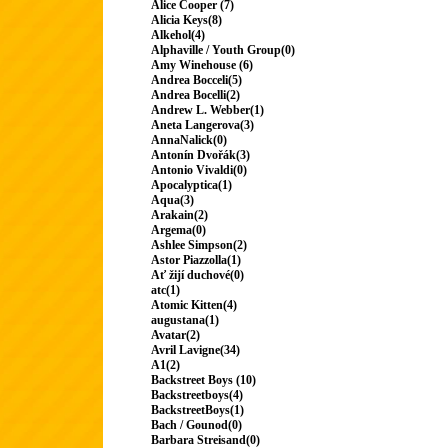
Alice Cooper (7)
Alicia Keys(8)
Alkehol(4)
Alphaville / Youth Group(0)
Amy Winehouse (6)
Andrea Bocceli(5)
Andrea Bocelli(2)
Andrew L. Webber(1)
Aneta Langerova(3)
AnnaNalick(0)
Antonín Dvořák(3)
Antonio Vivaldi(0)
Apocalyptica(1)
Aqua(3)
Arakain(2)
Argema(0)
Ashlee Simpson(2)
Astor Piazzolla(1)
Ať žijí duchové(0)
atc(1)
Atomic Kitten(4)
augustana(1)
Avatar(2)
Avril Lavigne(34)
A1(2)
Backstreet Boys (10)
Backstreetboys(4)
BackstreetBoys(1)
Bach / Gounod(0)
Barbara Streisand(0)