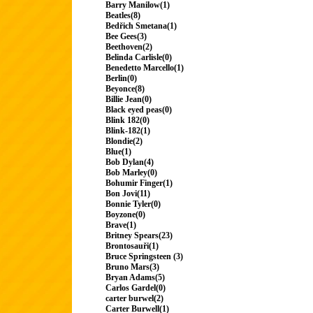
Barry Manilow(1)
Beatles(8)
Bedřich Smetana(1)
Bee Gees(3)
Beethoven(2)
Belinda Carlisle(0)
Benedetto Marcello(1)
Berlin(0)
Beyonce(8)
Billie Jean(0)
Black eyed peas(0)
Blink 182(0)
Blink-182(1)
Blondie(2)
Blue(1)
Bob Dylan(4)
Bob Marley(0)
Bohumir Finger(1)
Bon Jovi(11)
Bonnie Tyler(0)
Boyzone(0)
Brave(1)
Britney Spears(23)
Brontosauři(1)
Bruce Springsteen (3)
Bruno Mars(3)
Bryan Adams(5)
Carlos Gardel(0)
carter burwel(2)
Carter Burwell(1)