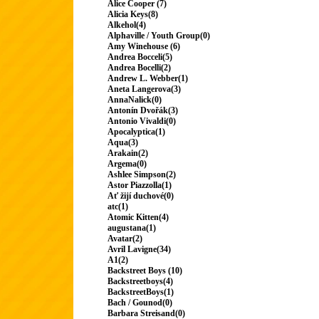
Alice Cooper (7)
Alicia Keys(8)
Alkehol(4)
Alphaville / Youth Group(0)
Amy Winehouse (6)
Andrea Bocceli(5)
Andrea Bocelli(2)
Andrew L. Webber(1)
Aneta Langerova(3)
AnnaNalick(0)
Antonín Dvořák(3)
Antonio Vivaldi(0)
Apocalyptica(1)
Aqua(3)
Arakain(2)
Argema(0)
Ashlee Simpson(2)
Astor Piazzolla(1)
Ať žijí duchové(0)
atc(1)
Atomic Kitten(4)
augustana(1)
Avatar(2)
Avril Lavigne(34)
A1(2)
Backstreet Boys (10)
Backstreetboys(4)
BackstreetBoys(1)
Bach / Gounod(0)
Barbara Streisand(0)