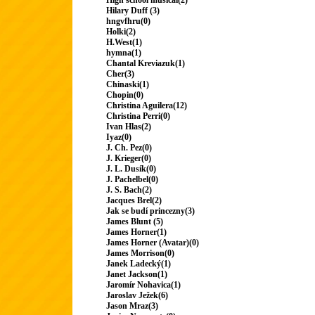
High school musical(2)
Hilary Duff (3)
hngvfhru(0)
Holki(2)
H.West(1)
hymna(1)
Chantal Kreviazuk(1)
Cher(3)
Chinaski(1)
Chopin(0)
Christina Aguilera(12)
Christina Perri(0)
Ivan Hlas(2)
Iyaz(0)
J. Ch. Pez(0)
J. Krieger(0)
J. L. Dusík(0)
J. Pachelbel(0)
J. S. Bach(2)
Jacques Brel(2)
Jak se budí princezny(3)
James Blunt (5)
James Horner(1)
James Horner (Avatar)(0)
James Morrison(0)
Janek Ladecký(1)
Janet Jackson(1)
Jaromír Nohavica(1)
Jaroslav Ježek(6)
Jason Mraz(3)