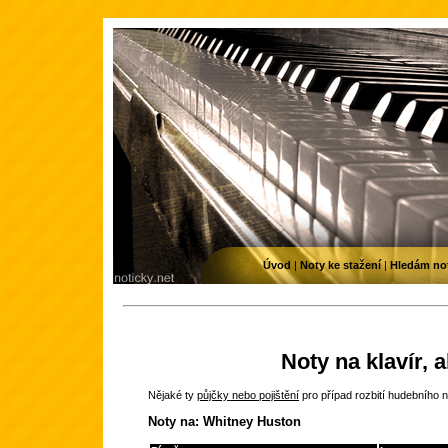
Úvod
|
Noty ke stažení
|
Hledám no
Noty na klavír, 
Nějaké ty
půjčky nebo pojištění
pro případ rozbití hudebního n
Noty na: Whitney Huston