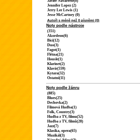
Javier Navarrete(0)
Jennifer Lopez (2)
Jerry Lee Lewis (1)
Jesse McCartney (0)
Autoři s méně než 0 písněmi (0)
Noty podle nástroje
(351)
Akordeon(6)
Bicí(12)
Duo(3)
Fagot(1)
Flétna(21)
Housle(1)
Klarinet(2)
Klavír(559)
Kytara(32)
Ostatní(11)
Noty podle žánru
(885)
Blues(25)
Dechovka(2)
Filmová Hudba(1)
Folk, Country(3)
Hudba z TV, filmu(52)
Hudba z TV, filmů(28)
Jazz(7)
Klasika, opera(65)
Muzikál(3)