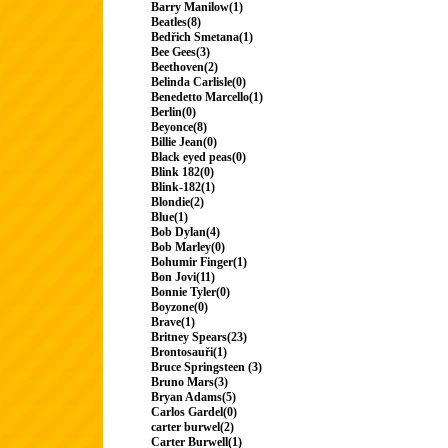
Barry Manilow(1)
Beatles(8)
Bedřich Smetana(1)
Bee Gees(3)
Beethoven(2)
Belinda Carlisle(0)
Benedetto Marcello(1)
Berlin(0)
Beyonce(8)
Billie Jean(0)
Black eyed peas(0)
Blink 182(0)
Blink-182(1)
Blondie(2)
Blue(1)
Bob Dylan(4)
Bob Marley(0)
Bohumir Finger(1)
Bon Jovi(11)
Bonnie Tyler(0)
Boyzone(0)
Brave(1)
Britney Spears(23)
Brontosauři(1)
Bruce Springsteen (3)
Bruno Mars(3)
Bryan Adams(5)
Carlos Gardel(0)
carter burwel(2)
Carter Burwell(1)