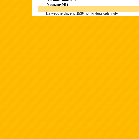
Národní, lidové(3)
Neznámý(41)
Na webu je uloženo 1536 not.
Přidejte další noty