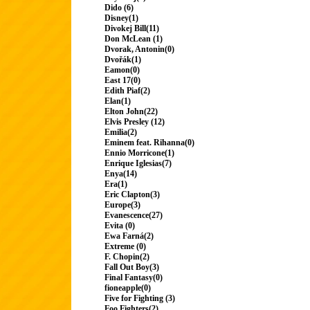
Dido (6)
Disney(1)
Divokej Bill(11)
Don McLean (1)
Dvorak, Antonin(0)
Dvořák(1)
Eamon(0)
East 17(0)
Edith Piaf(2)
Elan(1)
Elton John(22)
Elvis Presley (12)
Emilia(2)
Eminem feat. Rihanna(0)
Ennio Morricone(1)
Enrique Iglesias(7)
Enya(14)
Era(1)
Eric Clapton(3)
Europe(3)
Evanescence(27)
Evita (0)
Ewa Farná(2)
Extreme (0)
F. Chopin(2)
Fall Out Boy(3)
Final Fantasy(0)
fioneapple(0)
Five for Fighting (3)
Foo Fighters(2)