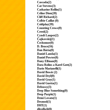
Cascada(2)
Cat Stevens(3)
Catharine Rollin(1)
Celine Dion(20)
Cliff Richard(2)
Colbie Caillat (0)
Coldplay(39)
Counting Crows(0)
Creed(2)
Cyndi Lauper(2)
Čajkovskij(1)
Čechomor(0)
D. Bruce(16)
Dan Bárta(0)
Daniel Landa(1)
Daniel Powter(0)
Dany Elfman(0)
Dara Rolins a Karel Gott(2)
Dario Marianelli(1)
David Bowie (2)
David Deyl(0)
David Gray(1)
David Guetta(1)
Debussy(3)
Deep Blue Something(0)
Deep Purple(1)
Demi Lovato(1)
Desmod(1)
DHT(1)
dhydbclj(0)