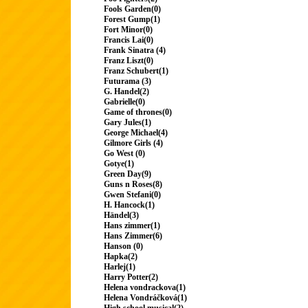
Fools Garden(0)
Forest Gump(1)
Fort Minor(0)
Francis Lai(0)
Frank Sinatra (4)
Franz Liszt(0)
Franz Schubert(1)
Futurama (3)
G. Handel(2)
Gabrielle(0)
Game of thrones(0)
Gary Jules(1)
George Michael(4)
Gilmore Girls (4)
Go West (0)
Gotye(1)
Green Day(9)
Guns n Roses(8)
Gwen Stefani(0)
H. Hancock(1)
Händel(3)
Hans zimmer(1)
Hans Zimmer(6)
Hanson (0)
Hapka(2)
Harlej(1)
Harry Potter(2)
Helena vondrackova(1)
Helena Vondráčková(1)