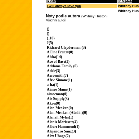
Píseň
Interpret
I will always love you
Whitney Hus
Whitney Hus
Noty podle autora
(Whitney Huston)
Všichni autoři
()
()
(110)
?(5)
Richard Clayderman (3)
A Fine Frenzy(0)
Abba(14)
Ace of Base(3)
Addams Family (0)
Adele(3)
Aerosmith(7)
Afric Simone(1)
a-ha(1)
Aimee Mann(1)
aimeeman(0)
Air Supply(3)
Akon(0)
Alan Menken(0)
Alan Menken (Aladin)(0)
Alanah Myles(1)
Alanis Morissete(4)
Albert Hammond(1)
Alejandro Sanz(3)
Alex Ubago(2)