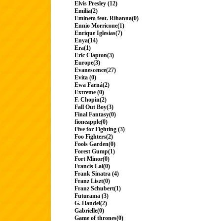
Elvis Presley (12)
Emilia(2)
Eminem feat. Rihanna(0)
Ennio Morricone(1)
Enrique Iglesias(7)
Enya(14)
Era(1)
Eric Clapton(3)
Europe(3)
Evanescence(27)
Evita (0)
Ewa Farná(2)
Extreme (0)
F. Chopin(2)
Fall Out Boy(3)
Final Fantasy(0)
fioneapple(0)
Five for Fighting (3)
Foo Fighters(2)
Fools Garden(0)
Forest Gump(1)
Fort Minor(0)
Francis Lai(0)
Frank Sinatra (4)
Franz Liszt(0)
Franz Schubert(1)
Futurama (3)
G. Handel(2)
Gabrielle(0)
Game of thrones(0)