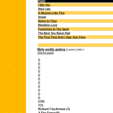
Píseň
I See You
Here I am
A Moment Like This
Angel
Better In Time
Bleeding Love
Footprints In The Sand
The Best You Never Had
The First Time Ever I Saw Your Face
Noty podle autora
(Leona Lewis )
Všichni autoři
()
()
()
()
()
()
()
()
()
()
()
(110)
?(5)
Richard Clayderman (3)
A Fine Frenzy(0)