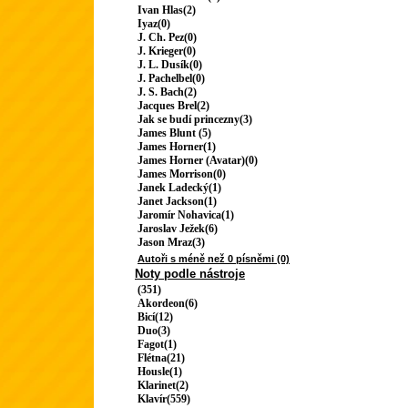
Ivan Hlas(2)
Iyaz(0)
J. Ch. Pez(0)
J. Krieger(0)
J. L. Dusík(0)
J. Pachelbel(0)
J. S. Bach(2)
Jacques Brel(2)
Jak se budí princezny(3)
James Blunt (5)
James Horner(1)
James Horner (Avatar)(0)
James Morrison(0)
Janek Ladecký(1)
Janet Jackson(1)
Jaromír Nohavica(1)
Jaroslav Ježek(6)
Jason Mraz(3)
Autoři s méně než 0 písněmi (0)
Noty podle nástroje
(351)
Akordeon(6)
Bicí(12)
Duo(3)
Fagot(1)
Flétna(21)
Housle(1)
Klarinet(2)
Klavír(559)