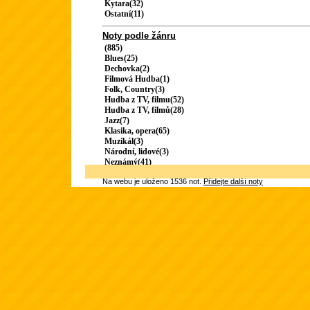
Kytara(32)
Ostatní(11)
Noty podle žánru
(885)
Blues(25)
Dechovka(2)
Filmová Hudba(1)
Folk, Country(3)
Hudba z TV, filmu(52)
Hudba z TV, filmů(28)
Jazz(7)
Klasika, opera(65)
Muzikál(3)
Národní, lidové(3)
Neznámý(41)
Na webu je uloženo 1536 not.
Přidejte další noty