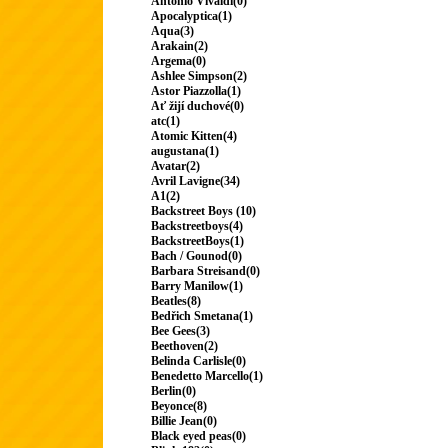
Antonio Vivaldi(0)
Apocalyptica(1)
Aqua(3)
Arakain(2)
Argema(0)
Ashlee Simpson(2)
Astor Piazzolla(1)
Ať žijí duchové(0)
atc(1)
Atomic Kitten(4)
augustana(1)
Avatar(2)
Avril Lavigne(34)
A1(2)
Backstreet Boys (10)
Backstreetboys(4)
BackstreetBoys(1)
Bach / Gounod(0)
Barbara Streisand(0)
Barry Manilow(1)
Beatles(8)
Bedřich Smetana(1)
Bee Gees(3)
Beethoven(2)
Belinda Carlisle(0)
Benedetto Marcello(1)
Berlin(0)
Beyonce(8)
Billie Jean(0)
Black eyed peas(0)