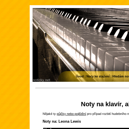
Úvod
|
Noty ke stažení
|
Hledám no
Noty na klavír, 
Nějaké ty
půjčky nebo pojištění
pro případ rozbití hudebního n
Noty na: Leona Lewis