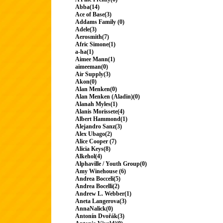
Abba(14)
Ace of Base(3)
Addams Family (0)
Adele(3)
Aerosmith(7)
Afric Simone(1)
a-ha(1)
Aimee Mann(1)
aimeeman(0)
Air Supply(3)
Akon(0)
Alan Menken(0)
Alan Menken (Aladin)(0)
Alanah Myles(1)
Alanis Morissete(4)
Albert Hammond(1)
Alejandro Sanz(3)
Alex Ubago(2)
Alice Cooper (7)
Alicia Keys(8)
Alkehol(4)
Alphaville / Youth Group(0)
Amy Winehouse (6)
Andrea Bocceli(5)
Andrea Bocelli(2)
Andrew L. Webber(1)
Aneta Langerova(3)
AnnaNalick(0)
Antonín Dvořák(3)