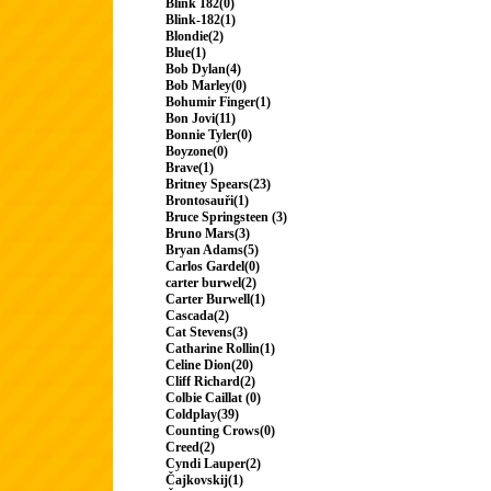
Blink 182(0)
Blink-182(1)
Blondie(2)
Blue(1)
Bob Dylan(4)
Bob Marley(0)
Bohumir Finger(1)
Bon Jovi(11)
Bonnie Tyler(0)
Boyzone(0)
Brave(1)
Britney Spears(23)
Brontosauři(1)
Bruce Springsteen (3)
Bruno Mars(3)
Bryan Adams(5)
Carlos Gardel(0)
carter burwel(2)
Carter Burwell(1)
Cascada(2)
Cat Stevens(3)
Catharine Rollin(1)
Celine Dion(20)
Cliff Richard(2)
Colbie Caillat (0)
Coldplay(39)
Counting Crows(0)
Creed(2)
Cyndi Lauper(2)
Čajkovskij(1)