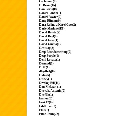
Čechomor(0)
D. Bruce(16)
Dan Bárta(0)
Daniel Landa(1)
Daniel Powter(0)
Dany Elfman(0)
Dara Rolins a Karel Gott(2)
Dario Marianelli(1)
David Bowie (2)
David Deyl(0)
David Gray(1)
David Guetta(1)
Debussy(3)
Deep Blue Something(0)
Deep Purple(1)
Demi Lovato(1)
Desmod(1)
DHT(1)
dhydbclj(0)
Dido (6)
Disney(1)
Divokej Bill(11)
Don McLean (1)
Dvorak, Antonin(0)
Dvořák(1)
Eamon(0)
East 17(0)
Edith Piaf(2)
Elan(1)
Elton John(22)