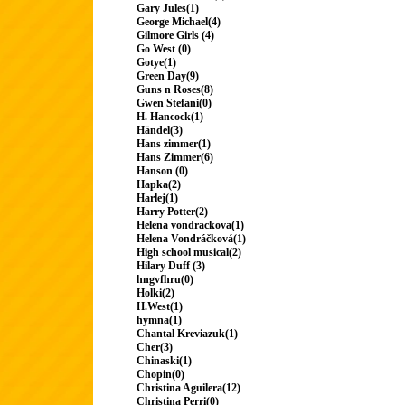
Gary Jules(1)
George Michael(4)
Gilmore Girls (4)
Go West (0)
Gotye(1)
Green Day(9)
Guns n Roses(8)
Gwen Stefani(0)
H. Hancock(1)
Händel(3)
Hans zimmer(1)
Hans Zimmer(6)
Hanson (0)
Hapka(2)
Harlej(1)
Harry Potter(2)
Helena vondrackova(1)
Helena Vondráčková(1)
High school musical(2)
Hilary Duff (3)
hngvfhru(0)
Holki(2)
H.West(1)
hymna(1)
Chantal Kreviazuk(1)
Cher(3)
Chinaski(1)
Chopin(0)
Christina Aguilera(12)
Christina Perri(0)