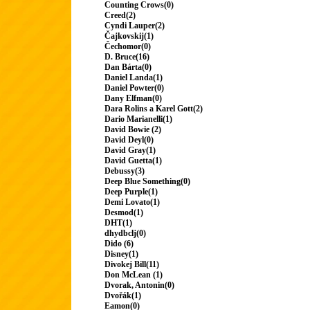
Counting Crows(0)
Creed(2)
Cyndi Lauper(2)
Čajkovskij(1)
Čechomor(0)
D. Bruce(16)
Dan Bárta(0)
Daniel Landa(1)
Daniel Powter(0)
Dany Elfman(0)
Dara Rolins a Karel Gott(2)
Dario Marianelli(1)
David Bowie (2)
David Deyl(0)
David Gray(1)
David Guetta(1)
Debussy(3)
Deep Blue Something(0)
Deep Purple(1)
Demi Lovato(1)
Desmod(1)
DHT(1)
dhydbclj(0)
Dido (6)
Disney(1)
Divokej Bill(11)
Don McLean (1)
Dvorak, Antonin(0)
Dvořák(1)
Eamon(0)