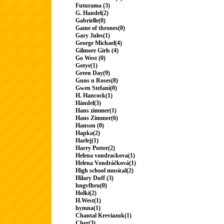
Futurama (3)
G. Handel(2)
Gabrielle(0)
Game of thrones(0)
Gary Jules(1)
George Michael(4)
Gilmore Girls (4)
Go West (0)
Gotye(1)
Green Day(9)
Guns n Roses(8)
Gwen Stefani(0)
H. Hancock(1)
Händel(3)
Hans zimmer(1)
Hans Zimmer(6)
Hanson (0)
Hapka(2)
Harlej(1)
Harry Potter(2)
Helena vondrackova(1)
Helena Vondráčková(1)
High school musical(2)
Hilary Duff (3)
hngvfhru(0)
Holki(2)
H.West(1)
hymna(1)
Chantal Kreviazuk(1)
Cher(3)