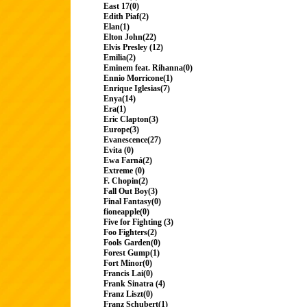
East 17(0)
Edith Piaf(2)
Elan(1)
Elton John(22)
Elvis Presley (12)
Emilia(2)
Eminem feat. Rihanna(0)
Ennio Morricone(1)
Enrique Iglesias(7)
Enya(14)
Era(1)
Eric Clapton(3)
Europe(3)
Evanescence(27)
Evita (0)
Ewa Farná(2)
Extreme (0)
F. Chopin(2)
Fall Out Boy(3)
Final Fantasy(0)
fioneapple(0)
Five for Fighting (3)
Foo Fighters(2)
Fools Garden(0)
Forest Gump(1)
Fort Minor(0)
Francis Lai(0)
Frank Sinatra (4)
Franz Liszt(0)
Franz Schubert(1)