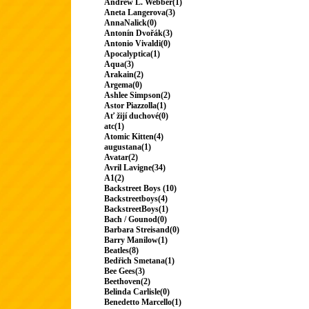
Andrew L. Webber(1)
Aneta Langerova(3)
AnnaNalick(0)
Antonín Dvořák(3)
Antonio Vivaldi(0)
Apocalyptica(1)
Aqua(3)
Arakain(2)
Argema(0)
Ashlee Simpson(2)
Astor Piazzolla(1)
Ať žijí duchové(0)
atc(1)
Atomic Kitten(4)
augustana(1)
Avatar(2)
Avril Lavigne(34)
A1(2)
Backstreet Boys (10)
Backstreetboys(4)
BackstreetBoys(1)
Bach / Gounod(0)
Barbara Streisand(0)
Barry Manilow(1)
Beatles(8)
Bedřich Smetana(1)
Bee Gees(3)
Beethoven(2)
Belinda Carlisle(0)
Benedetto Marcello(1)