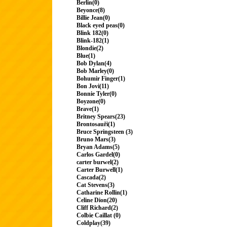
Berlin(0)
Beyonce(8)
Billie Jean(0)
Black eyed peas(0)
Blink 182(0)
Blink-182(1)
Blondie(2)
Blue(1)
Bob Dylan(4)
Bob Marley(0)
Bohumir Finger(1)
Bon Jovi(11)
Bonnie Tyler(0)
Boyzone(0)
Brave(1)
Britney Spears(23)
Brontosauři(1)
Bruce Springsteen (3)
Bruno Mars(3)
Bryan Adams(5)
Carlos Gardel(0)
carter burwel(2)
Carter Burwell(1)
Cascada(2)
Cat Stevens(3)
Catharine Rollin(1)
Celine Dion(20)
Cliff Richard(2)
Colbie Caillat (0)
Coldplay(39)