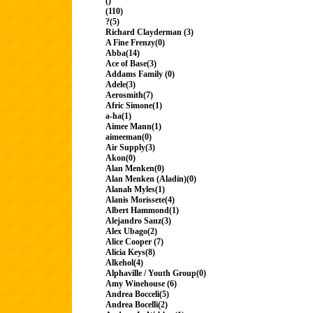
()
(110)
?(5)
Richard Clayderman (3)
A Fine Frenzy(0)
Abba(14)
Ace of Base(3)
Addams Family (0)
Adele(3)
Aerosmith(7)
Afric Simone(1)
a-ha(1)
Aimee Mann(1)
aimeeman(0)
Air Supply(3)
Akon(0)
Alan Menken(0)
Alan Menken (Aladin)(0)
Alanah Myles(1)
Alanis Morissete(4)
Albert Hammond(1)
Alejandro Sanz(3)
Alex Ubago(2)
Alice Cooper (7)
Alicia Keys(8)
Alkehol(4)
Alphaville / Youth Group(0)
Amy Winehouse (6)
Andrea Bocceli(5)
Andrea Bocelli(2)