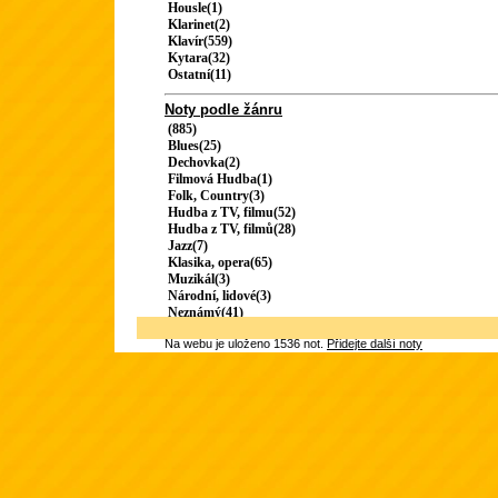
Housle(1)
Klarinet(2)
Klavír(559)
Kytara(32)
Ostatní(11)
Noty podle žánru
(885)
Blues(25)
Dechovka(2)
Filmová Hudba(1)
Folk, Country(3)
Hudba z TV, filmu(52)
Hudba z TV, filmů(28)
Jazz(7)
Klasika, opera(65)
Muzikál(3)
Národní, lidové(3)
Neznámý(41)
Na webu je uloženo 1536 not.
Přidejte další noty