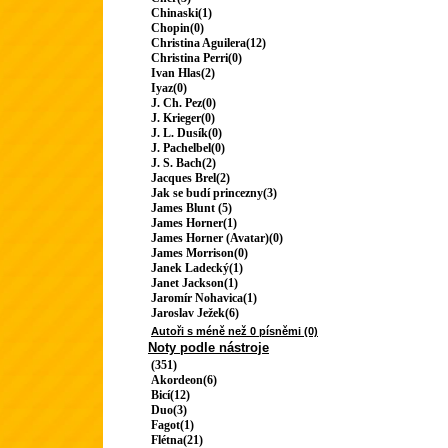
Chinaski(1)
Chopin(0)
Christina Aguilera(12)
Christina Perri(0)
Ivan Hlas(2)
Iyaz(0)
J. Ch. Pez(0)
J. Krieger(0)
J. L. Dusík(0)
J. Pachelbel(0)
J. S. Bach(2)
Jacques Brel(2)
Jak se budí princezny(3)
James Blunt (5)
James Horner(1)
James Horner (Avatar)(0)
James Morrison(0)
Janek Ladecký(1)
Janet Jackson(1)
Jaromír Nohavica(1)
Jaroslav Ježek(6)
Autoři s méně než 0 písněmi (0)
Noty podle nástroje
(351)
Akordeon(6)
Bicí(12)
Duo(3)
Fagot(1)
Flétna(21)