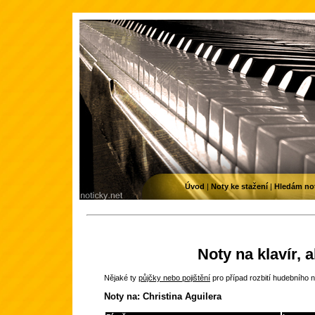
Úvod
|
Noty ke stažení
|
Hledám no
Noty na klavír, 
Nějaké ty
půjčky nebo pojištění
pro případ rozbití hudebního n
Noty na: Christina Aguilera