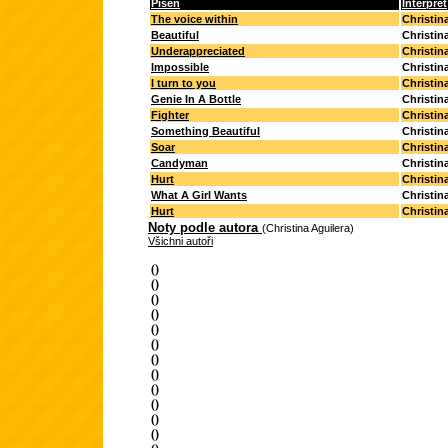
Píseň
Interpret
The voice within
Christin
Beautiful
Christin
Underappreciated
Christin
Impossible
Christin
I turn to you
Christin
Genie In A Bottle
Christin
Fighter
Christin
Something Beautiful
Christin
Soar
Christin
Candyman
Christin
Hurt
Christin
What A Girl Wants
Christin
Hurt
Christin
Noty podle autora
(Christina Aguilera)
Všichni autoři
()
()
()
()
()
()
()
()
()
()
()
()