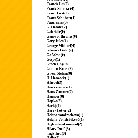
Francis Lai(0)
Frank Sinatra (4)
Franz Liszt(0)
Franz Schubert(1)
Futurama (3)
G. Handel(2)
Gabrielle(0)
Game of thrones(0)
Gary Jules(1)
George Michael(4)
Gilmore Girls (4)
Go West (0)
Gotye(1)
Green Day(9)
Guns n Roses(8)
Gwen Stefani(0)
H. Hancock(1)
Händel(3)
Hans zimmer(1)
Hans Zimmer(6)
Hanson (0)
Hapka(2)
Harlej(1)
Harry Potter(2)
Helena vondrackova(1)
Helena Vondráčková(1)
High school musical(2)
Hilary Duff (3)
hngvfhru(0)