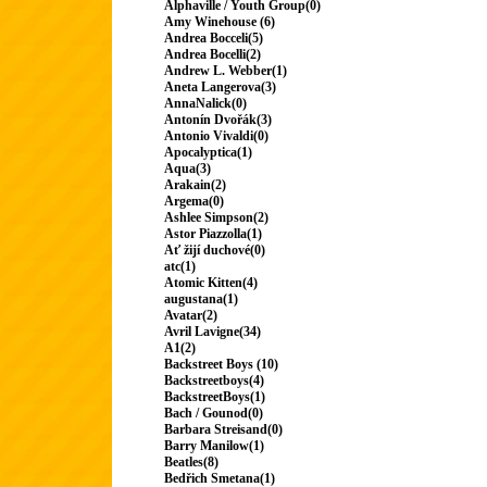
Alphaville / Youth Group(0)
Amy Winehouse (6)
Andrea Bocceli(5)
Andrea Bocelli(2)
Andrew L. Webber(1)
Aneta Langerova(3)
AnnaNalick(0)
Antonín Dvořák(3)
Antonio Vivaldi(0)
Apocalyptica(1)
Aqua(3)
Arakain(2)
Argema(0)
Ashlee Simpson(2)
Astor Piazzolla(1)
Ať žijí duchové(0)
atc(1)
Atomic Kitten(4)
augustana(1)
Avatar(2)
Avril Lavigne(34)
A1(2)
Backstreet Boys (10)
Backstreetboys(4)
BackstreetBoys(1)
Bach / Gounod(0)
Barbara Streisand(0)
Barry Manilow(1)
Beatles(8)
Bedřich Smetana(1)