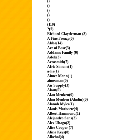
()
()
()
()
()
(110)
?(5)
Richard Clayderman (3)
A Fine Frenzy(0)
Abba(14)
Ace of Base(3)
Addams Family (0)
Adele(3)
Aerosmith(7)
Afric Simone(1)
a-ha(1)
Aimee Mann(1)
aimeeman(0)
Air Supply(3)
Akon(0)
Alan Menken(0)
Alan Menken (Aladin)(0)
Alanah Myles(1)
Alanis Morissete(4)
Albert Hammond(1)
Alejandro Sanz(3)
Alex Ubago(2)
Alice Cooper (7)
Alicia Keys(8)
Alkehol(4)