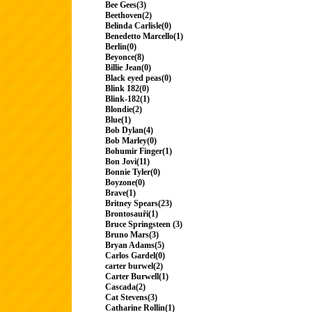
Bee Gees(3)
Beethoven(2)
Belinda Carlisle(0)
Benedetto Marcello(1)
Berlin(0)
Beyonce(8)
Billie Jean(0)
Black eyed peas(0)
Blink 182(0)
Blink-182(1)
Blondie(2)
Blue(1)
Bob Dylan(4)
Bob Marley(0)
Bohumir Finger(1)
Bon Jovi(11)
Bonnie Tyler(0)
Boyzone(0)
Brave(1)
Britney Spears(23)
Brontosauři(1)
Bruce Springsteen (3)
Bruno Mars(3)
Bryan Adams(5)
Carlos Gardel(0)
carter burwel(2)
Carter Burwell(1)
Cascada(2)
Cat Stevens(3)
Catharine Rollin(1)