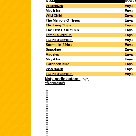
Píseň
Interpr
Watermark
Enya
May it be
Enya
Wild Child
Enya
The Memory Of Trees
Enya
The Long Ships
Enya
The First Of Autumn
Enya
Tempus Vernum
Enya
Tea House Moon
Enya
Storms In Africa
Enya
Smaointe
Enya
Angeles
Enya
May it be
Enya
Carribean blue
Enya
Watermark
Enya
Tea House Moon
Enya
Noty podle autora
(Enya)
Všichni autoři
()
()
()
()
()
()
()
()
()
()