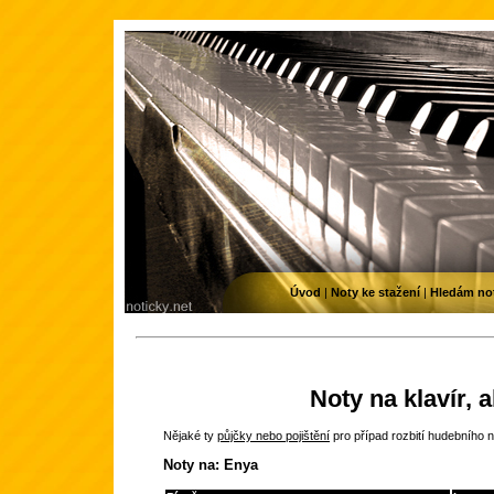
Úvod
|
Noty ke stažení
|
Hledám no
Noty na klavír, 
Nějaké ty
půjčky nebo pojištění
pro případ rozbití hudebního n
Noty na: Enya