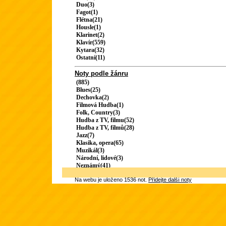
Duo(3)
Fagot(1)
Flétna(21)
Housle(1)
Klarinet(2)
Klavír(559)
Kytara(32)
Ostatní(11)
Noty podle žánru
(885)
Blues(25)
Dechovka(2)
Filmová Hudba(1)
Folk, Country(3)
Hudba z TV, filmu(52)
Hudba z TV, filmů(28)
Jazz(7)
Klasika, opera(65)
Muzikál(3)
Národní, lidové(3)
Neznámý(41)
Na webu je uloženo 1536 not.
Přidejte další noty