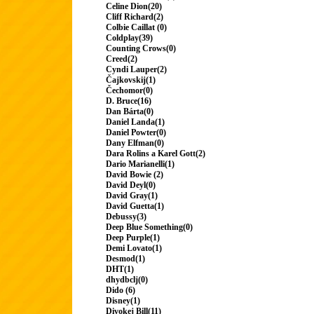
Celine Dion(20)
Cliff Richard(2)
Colbie Caillat (0)
Coldplay(39)
Counting Crows(0)
Creed(2)
Cyndi Lauper(2)
Čajkovskij(1)
Čechomor(0)
D. Bruce(16)
Dan Bárta(0)
Daniel Landa(1)
Daniel Powter(0)
Dany Elfman(0)
Dara Rolins a Karel Gott(2)
Dario Marianelli(1)
David Bowie (2)
David Deyl(0)
David Gray(1)
David Guetta(1)
Debussy(3)
Deep Blue Something(0)
Deep Purple(1)
Demi Lovato(1)
Desmod(1)
DHT(1)
dhydbclj(0)
Dido (6)
Disney(1)
Divokej Bill(11)