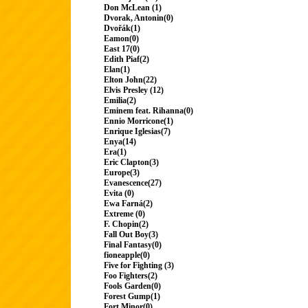
Don McLean (1)
Dvorak, Antonin(0)
Dvořák(1)
Eamon(0)
East 17(0)
Edith Piaf(2)
Elan(1)
Elton John(22)
Elvis Presley (12)
Emilia(2)
Eminem feat. Rihanna(0)
Ennio Morricone(1)
Enrique Iglesias(7)
Enya(14)
Era(1)
Eric Clapton(3)
Europe(3)
Evanescence(27)
Evita (0)
Ewa Farná(2)
Extreme (0)
F. Chopin(2)
Fall Out Boy(3)
Final Fantasy(0)
fioneapple(0)
Five for Fighting (3)
Foo Fighters(2)
Fools Garden(0)
Forest Gump(1)
Fort Minor(0)