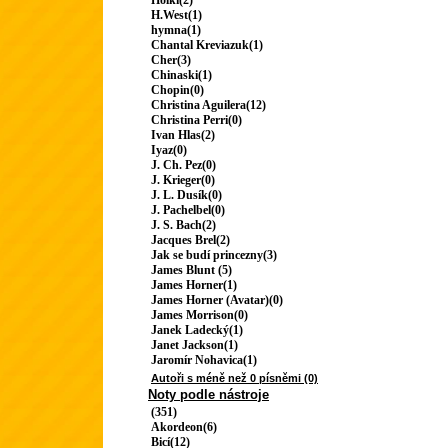
Holki(2)
H.West(1)
hymna(1)
Chantal Kreviazuk(1)
Cher(3)
Chinaski(1)
Chopin(0)
Christina Aguilera(12)
Christina Perri(0)
Ivan Hlas(2)
Iyaz(0)
J. Ch. Pez(0)
J. Krieger(0)
J. L. Dusík(0)
J. Pachelbel(0)
J. S. Bach(2)
Jacques Brel(2)
Jak se budí princezny(3)
James Blunt (5)
James Horner(1)
James Horner (Avatar)(0)
James Morrison(0)
Janek Ladecký(1)
Janet Jackson(1)
Jaromír Nohavica(1)
Autoři s méně než 0 písněmi (0)
Noty podle nástroje
(351)
Akordeon(6)
Bicí(12)