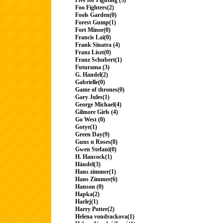
Five for Fighting (3)
Foo Fighters(2)
Fools Garden(0)
Forest Gump(1)
Fort Minor(0)
Francis Lai(0)
Frank Sinatra (4)
Franz Liszt(0)
Franz Schubert(1)
Futurama (3)
G. Handel(2)
Gabrielle(0)
Game of thrones(0)
Gary Jules(1)
George Michael(4)
Gilmore Girls (4)
Go West (0)
Gotye(1)
Green Day(9)
Guns n Roses(8)
Gwen Stefani(0)
H. Hancock(1)
Händel(3)
Hans zimmer(1)
Hans Zimmer(6)
Hanson (0)
Hapka(2)
Harlej(1)
Harry Potter(2)
Helena vondrackova(1)