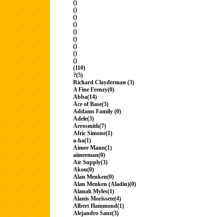
()
()
()
()
()
()
()
()
()
(110)
?(5)
Richard Clayderman (3)
A Fine Frenzy(0)
Abba(14)
Ace of Base(3)
Addams Family (0)
Adele(3)
Aerosmith(7)
Afric Simone(1)
a-ha(1)
Aimee Mann(1)
aimeeman(0)
Air Supply(3)
Akon(0)
Alan Menken(0)
Alan Menken (Aladin)(0)
Alanah Myles(1)
Alanis Morissete(4)
Albert Hammond(1)
Alejandro Sanz(3)