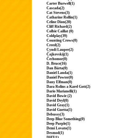
Carter Burwell(1)
Cascada(2)
Cat Stevens(3)
Catharine Rollin(1)
Celine Dion(20)
Cliff Richard(2)
Colbie Caillat (0)
Coldplay(39)
Counting Crows(0)
Creed(2)
Cyndi Lauper(2)
Čajkovskij(1)
Čechomor(0)
D. Bruce(16)
Dan Bárta(0)
Daniel Landa(1)
Daniel Powter(0)
Dany Elfman(0)
Dara Rolins a Karel Gott(2)
Dario Marianelli(1)
David Bowie (2)
David Deyl(0)
David Gray(1)
David Guetta(1)
Debussy(3)
Deep Blue Something(0)
Deep Purple(1)
Demi Lovato(1)
Desmod(1)
DHT(1)