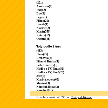
(351)
Akordeon(6)
Bicí(12)
Duo(3)
Fagot(1)
Flétna(21)
Housle(1)
Klarinet(2)
Klavír(559)
Kytara(32)
Ostatní(11)
Noty podle žánru
(885)
Blues(25)
Dechovka(2)
Filmová Hudba(1)
Folk, Country(3)
Hudba z TV, filmu(52)
Hudba z TV, filmů(28)
Jazz(7)
Klasika, opera(65)
Muzikál(3)
Národní, lidové(3)
Neznámý(41)
Na webu je uloženo 1536 not.
Přidejte další noty