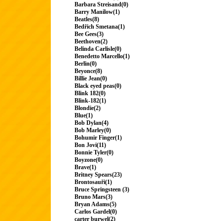
Barbara Streisand(0)
Barry Manilow(1)
Beatles(8)
Bedřich Smetana(1)
Bee Gees(3)
Beethoven(2)
Belinda Carlisle(0)
Benedetto Marcello(1)
Berlin(0)
Beyonce(8)
Billie Jean(0)
Black eyed peas(0)
Blink 182(0)
Blink-182(1)
Blondie(2)
Blue(1)
Bob Dylan(4)
Bob Marley(0)
Bohumir Finger(1)
Bon Jovi(11)
Bonnie Tyler(0)
Boyzone(0)
Brave(1)
Britney Spears(23)
Brontosauři(1)
Bruce Springsteen (3)
Bruno Mars(3)
Bryan Adams(5)
Carlos Gardel(0)
carter burwel(2)