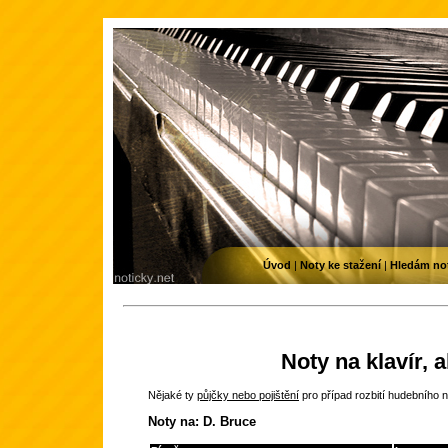
Úvod
|
Noty ke stažení
|
Hledám no
Noty na klavír, 
Nějaké ty
půjčky nebo pojištění
pro případ rozbití hudebního n
Noty na: D. Bruce