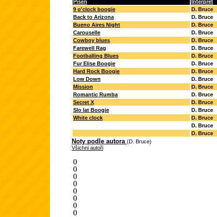
Píseň
Interpret
9 o'clock boogie
D. Bruce
Back to Arizona
D. Bruce
Bueno Aires Night
D. Bruce
Carouselle
D. Bruce
Cowboy blues
D. Bruce
Farewell Rag
D. Bruce
Footballing Blues
D. Bruce
Fur Elise Boogie
D. Bruce
Hard Rock Boogie
D. Bruce
Low Down
D. Bruce
Mission
D. Bruce
Romantic Rumba
D. Bruce
Secret X
D. Bruce
Slo lat Boogie
D. Bruce
White clock
D. Bruce
D. Bruce
D. Bruce
Noty podle autora
(D. Bruce)
Všichni autoři
()
()
()
()
()
()
()
()