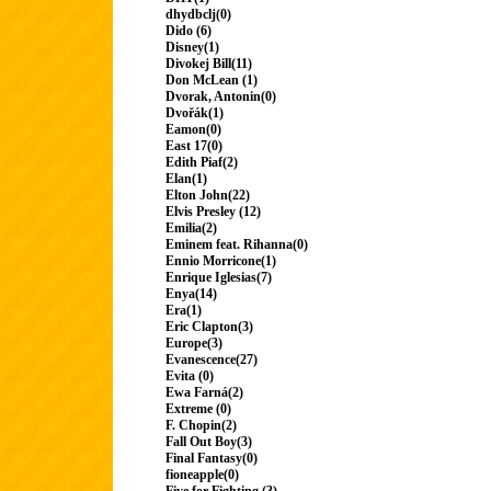
dhydbclj(0)
Dido (6)
Disney(1)
Divokej Bill(11)
Don McLean (1)
Dvorak, Antonin(0)
Dvořák(1)
Eamon(0)
East 17(0)
Edith Piaf(2)
Elan(1)
Elton John(22)
Elvis Presley (12)
Emilia(2)
Eminem feat. Rihanna(0)
Ennio Morricone(1)
Enrique Iglesias(7)
Enya(14)
Era(1)
Eric Clapton(3)
Europe(3)
Evanescence(27)
Evita (0)
Ewa Farná(2)
Extreme (0)
F. Chopin(2)
Fall Out Boy(3)
Final Fantasy(0)
fioneapple(0)