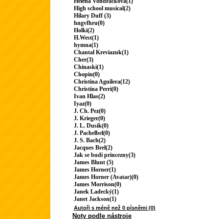
Helena Vondráčková(1)
High school musical(2)
Hilary Duff (3)
hngvfhru(0)
Holki(2)
H.West(1)
hymna(1)
Chantal Kreviazuk(1)
Cher(3)
Chinaski(1)
Chopin(0)
Christina Aguilera(12)
Christina Perri(0)
Ivan Hlas(2)
Iyaz(0)
J. Ch. Pez(0)
J. Krieger(0)
J. L. Dusík(0)
J. Pachelbel(0)
J. S. Bach(2)
Jacques Brel(2)
Jak se budí princezny(3)
James Blunt (5)
James Horner(1)
James Horner (Avatar)(0)
James Morrison(0)
Janek Ladecký(1)
Janet Jackson(1)
Autoři s méně než 0 písněmi (0)
Noty podle nástroje