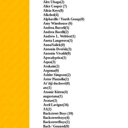
Alex Ubago(2)
Alice Cooper (7)
Alicia Keys(8)
Alkehol(4)
Alphaville / Youth Group(0)
Amy Winehouse (6)
Andrea Bocceli(5)
Andrea Bocelli(2)
Andrew L. Webber(1)
Aneta Langerova(3)
AnnaNalick(0)
Antonín Dvořák(3)
Antonio Vivaldi(0)
Apocalyptica(1)
Aqua(3)
Arakain(2)
Argema(0)
Ashlee Simpson(2)
Astor Piazzolla(1)
Ať žijí duchové(0)
atc(1)
Atomic Kitten(4)
augustana(1)
Avatar(2)
Avril Lavigne(34)
A1(2)
Backstreet Boys (10)
Backstreetboys(4)
BackstreetBoys(1)
Bach / Gounod(0)