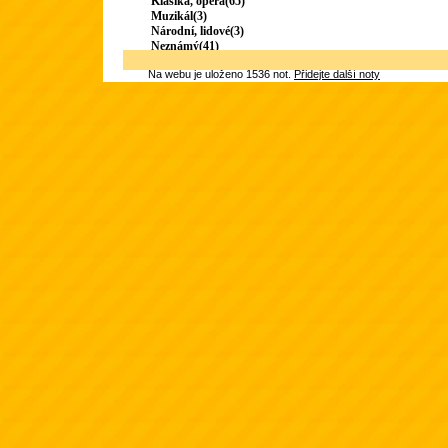
Klasika, opera(65)
Muzikál(3)
Národní, lidové(3)
Neznámý(41)
Na webu je uloženo 1536 not.
Přidejte další noty