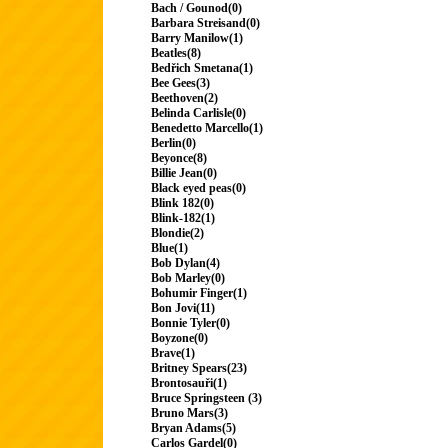
Bach / Gounod(0)
Barbara Streisand(0)
Barry Manilow(1)
Beatles(8)
Bedřich Smetana(1)
Bee Gees(3)
Beethoven(2)
Belinda Carlisle(0)
Benedetto Marcello(1)
Berlin(0)
Beyonce(8)
Billie Jean(0)
Black eyed peas(0)
Blink 182(0)
Blink-182(1)
Blondie(2)
Blue(1)
Bob Dylan(4)
Bob Marley(0)
Bohumir Finger(1)
Bon Jovi(11)
Bonnie Tyler(0)
Boyzone(0)
Brave(1)
Britney Spears(23)
Brontosauři(1)
Bruce Springsteen (3)
Bruno Mars(3)
Bryan Adams(5)
Carlos Gardel(0)