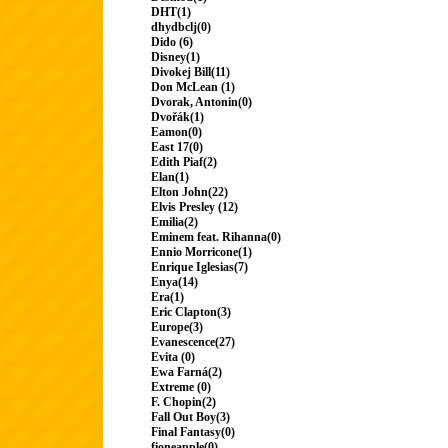
DHT(1)
dhydbclj(0)
Dido (6)
Disney(1)
Divokej Bill(11)
Don McLean (1)
Dvorak, Antonin(0)
Dvořák(1)
Eamon(0)
East 17(0)
Edith Piaf(2)
Elan(1)
Elton John(22)
Elvis Presley (12)
Emilia(2)
Eminem feat. Rihanna(0)
Ennio Morricone(1)
Enrique Iglesias(7)
Enya(14)
Era(1)
Eric Clapton(3)
Europe(3)
Evanescence(27)
Evita (0)
Ewa Farná(2)
Extreme (0)
F. Chopin(2)
Fall Out Boy(3)
Final Fantasy(0)
fioneapple(0)