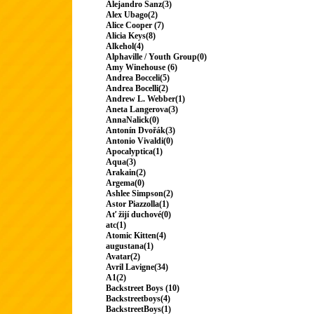
Alejandro Sanz(3)
Alex Ubago(2)
Alice Cooper (7)
Alicia Keys(8)
Alkehol(4)
Alphaville / Youth Group(0)
Amy Winehouse (6)
Andrea Bocceli(5)
Andrea Bocelli(2)
Andrew L. Webber(1)
Aneta Langerova(3)
AnnaNalick(0)
Antonín Dvořák(3)
Antonio Vivaldi(0)
Apocalyptica(1)
Aqua(3)
Arakain(2)
Argema(0)
Ashlee Simpson(2)
Astor Piazzolla(1)
Ať žijí duchové(0)
atc(1)
Atomic Kitten(4)
augustana(1)
Avatar(2)
Avril Lavigne(34)
A1(2)
Backstreet Boys (10)
Backstreetboys(4)
BackstreetBoys(1)