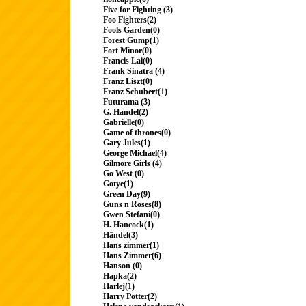
Five for Fighting (3)
Foo Fighters(2)
Fools Garden(0)
Forest Gump(1)
Fort Minor(0)
Francis Lai(0)
Frank Sinatra (4)
Franz Liszt(0)
Franz Schubert(1)
Futurama (3)
G. Handel(2)
Gabrielle(0)
Game of thrones(0)
Gary Jules(1)
George Michael(4)
Gilmore Girls (4)
Go West (0)
Gotye(1)
Green Day(9)
Guns n Roses(8)
Gwen Stefani(0)
H. Hancock(1)
Händel(3)
Hans zimmer(1)
Hans Zimmer(6)
Hanson (0)
Hapka(2)
Harlej(1)
Harry Potter(2)