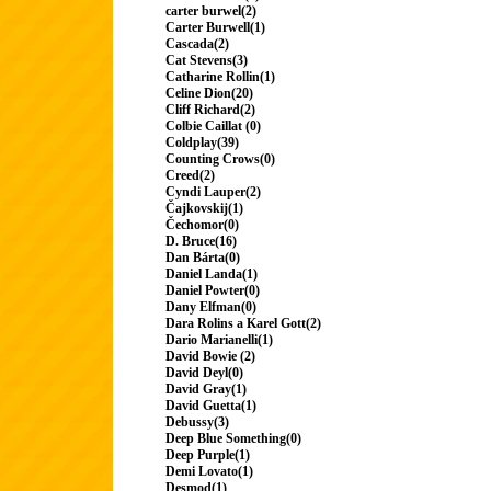
carter burwel(2)
Carter Burwell(1)
Cascada(2)
Cat Stevens(3)
Catharine Rollin(1)
Celine Dion(20)
Cliff Richard(2)
Colbie Caillat (0)
Coldplay(39)
Counting Crows(0)
Creed(2)
Cyndi Lauper(2)
Čajkovskij(1)
Čechomor(0)
D. Bruce(16)
Dan Bárta(0)
Daniel Landa(1)
Daniel Powter(0)
Dany Elfman(0)
Dara Rolins a Karel Gott(2)
Dario Marianelli(1)
David Bowie (2)
David Deyl(0)
David Gray(1)
David Guetta(1)
Debussy(3)
Deep Blue Something(0)
Deep Purple(1)
Demi Lovato(1)
Desmod(1)