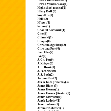
Helena vondrackova(1)
Helena Vondráčková(1)
High school musical(2)
Hilary Duff (3)
hngvfhru(0)
Holki(2)
H.West(1)
hymna(1)
Chantal Kreviazuk(1)
Cher(3)
Chinaski(1)
Chopin(0)
Christina Aguilera(12)
Christina Perri(0)
Ivan Hlas(2)
Iyaz(0)
J. Ch. Pez(0)
J. Krieger(0)
J. L. Dusík(0)
J. Pachelbel(0)
J. S. Bach(2)
Jacques Brel(2)
Jak se budí princezny(3)
James Blunt (5)
James Horner(1)
James Horner (Avatar)(0)
James Morrison(0)
Janek Ladecký(1)
Janet Jackson(1)
Jaromír Nohavica(1)