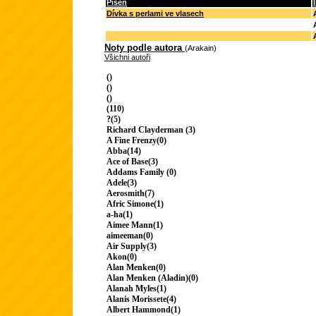
Píseň
Dívka s perlami ve vlasech
Noty podle autora
(Arakain)
Všichni autoři
()
()
()
(110)
?(5)
Richard Clayderman (3)
A Fine Frenzy(0)
Abba(14)
Ace of Base(3)
Addams Family (0)
Adele(3)
Aerosmith(7)
Afric Simone(1)
a-ha(1)
Aimee Mann(1)
aimeeman(0)
Air Supply(3)
Akon(0)
Alan Menken(0)
Alan Menken (Aladin)(0)
Alanah Myles(1)
Alanis Morissete(4)
Albert Hammond(1)