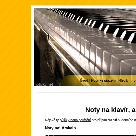
Úvod
|
Noty ke stažení
|
Hledám no
Noty na klavír, 
Nějaké ty
půjčky nebo pojištění
pro případ rozbití hudebního n
Noty na: Arakain