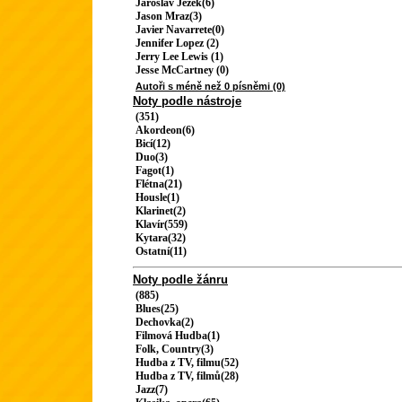
Jaroslav Ježek(6)
Jason Mraz(3)
Javier Navarrete(0)
Jennifer Lopez (2)
Jerry Lee Lewis (1)
Jesse McCartney (0)
Autoři s méně než 0 písněmi (0)
Noty podle nástroje
(351)
Akordeon(6)
Bicí(12)
Duo(3)
Fagot(1)
Flétna(21)
Housle(1)
Klarinet(2)
Klavír(559)
Kytara(32)
Ostatní(11)
Noty podle žánru
(885)
Blues(25)
Dechovka(2)
Filmová Hudba(1)
Folk, Country(3)
Hudba z TV, filmu(52)
Hudba z TV, filmů(28)
Jazz(7)