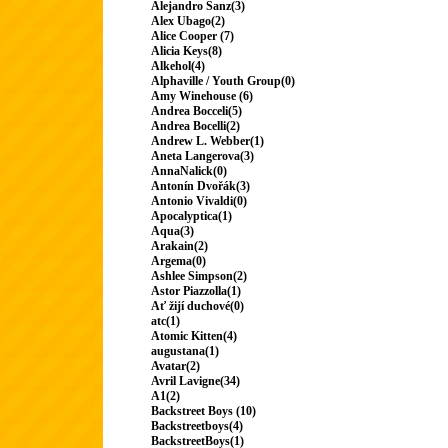
Alejandro Sanz(3)
Alex Ubago(2)
Alice Cooper (7)
Alicia Keys(8)
Alkehol(4)
Alphaville / Youth Group(0)
Amy Winehouse (6)
Andrea Bocceli(5)
Andrea Bocelli(2)
Andrew L. Webber(1)
Aneta Langerova(3)
AnnaNalick(0)
Antonín Dvořák(3)
Antonio Vivaldi(0)
Apocalyptica(1)
Aqua(3)
Arakain(2)
Argema(0)
Ashlee Simpson(2)
Astor Piazzolla(1)
Ať žijí duchové(0)
atc(1)
Atomic Kitten(4)
augustana(1)
Avatar(2)
Avril Lavigne(34)
A1(2)
Backstreet Boys (10)
Backstreetboys(4)
BackstreetBoys(1)