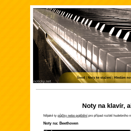
Úvod
|
Noty ke stažení
|
Hledám no
Noty na klavír, 
Nějaké ty
půjčky nebo pojištění
pro případ rozbití hudebního n
Noty na: Beethoven