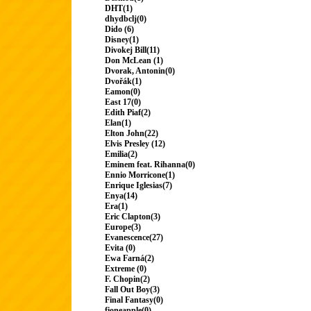
DHT(1)
dhydbclj(0)
Dido (6)
Disney(1)
Divokej Bill(11)
Don McLean (1)
Dvorak, Antonin(0)
Dvořák(1)
Eamon(0)
East 17(0)
Edith Piaf(2)
Elan(1)
Elton John(22)
Elvis Presley (12)
Emilia(2)
Eminem feat. Rihanna(0)
Ennio Morricone(1)
Enrique Iglesias(7)
Enya(14)
Era(1)
Eric Clapton(3)
Europe(3)
Evanescence(27)
Evita (0)
Ewa Farná(2)
Extreme (0)
F. Chopin(2)
Fall Out Boy(3)
Final Fantasy(0)
fioneapple(0)