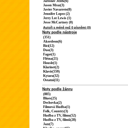
Jaroslav Ježek(6)
Jason Mraz(3)
Javier Navarrete(0)
Jennifer Lopez (2)
Jerry Lee Lewis (1)
Jesse McCartney (0)
Autoři s méně než 0 písněmi (0)
Noty podle nástroje
(351)
Akordeon(6)
Bicí(12)
Duo(3)
Fagot(1)
Flétna(21)
Housle(1)
Klarinet(2)
Klavír(559)
Kytara(32)
Ostatní(11)
Noty podle žánru
(885)
Blues(25)
Dechovka(2)
Filmová Hudba(1)
Folk, Country(3)
Hudba z TV, filmu(52)
Hudba z TV, filmů(28)
Jazz(7)