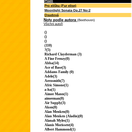
Píseň
Pro elišku (Fur elise)
Moonlight Sonata Op.27 No:2
Osudová
Noty podle autora
(Beethoven)
Všichni autoři
()
()
()
(110)
?(5)
Richard Clayderman (3)
A Fine Frenzy(0)
Abba(14)
Ace of Base(3)
Addams Family (0)
Adele(3)
Aerosmith(7)
Afric Simone(1)
a-ha(1)
Aimee Mann(1)
aimeeman(0)
Air Supply(3)
Akon(0)
Alan Menken(0)
Alan Menken (Aladin)(0)
Alanah Myles(1)
Alanis Morissete(4)
Albert Hammond(1)