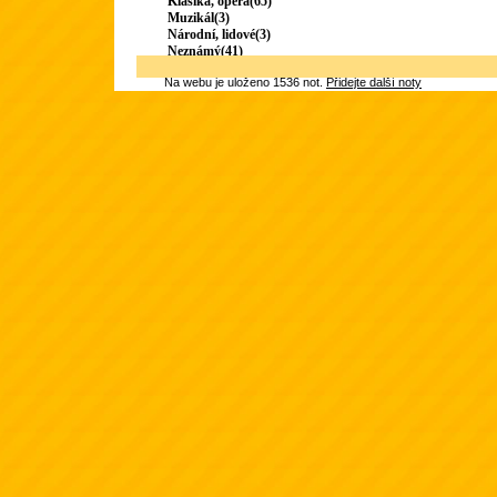
Klasika, opera(65)
Muzikál(3)
Národní, lidové(3)
Neznámý(41)
Na webu je uloženo 1536 not.
Přidejte další noty