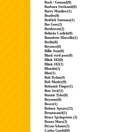
Bach / Gounod(0)
Barbara Streisand(0)
Barry Manilow(1)
Beatles(8)
Bedřich Smetana(1)
Bee Gees(3)
Beethoven(2)
Belinda Carlisle(0)
Benedetto Marcello(1)
Berlin(0)
Beyonce(8)
Billie Jean(0)
Black eyed peas(0)
Blink 182(0)
Blink-182(1)
Blondie(2)
Blue(1)
Bob Dylan(4)
Bob Marley(0)
Bohumir Finger(1)
Bon Jovi(11)
Bonnie Tyler(0)
Boyzone(0)
Brave(1)
Britney Spears(23)
Brontosauři(1)
Bruce Springsteen (3)
Bruno Mars(3)
Bryan Adams(5)
Carlos Gardel(0)