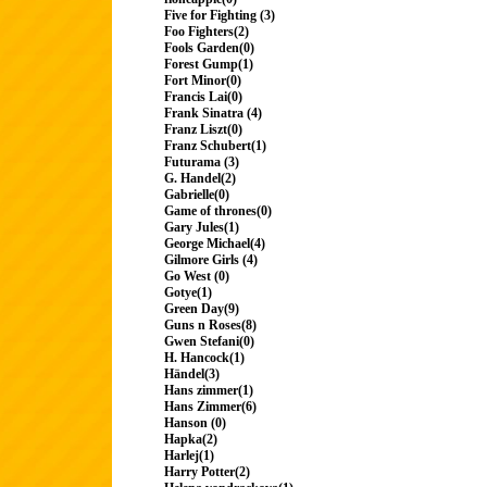
Five for Fighting (3)
Foo Fighters(2)
Fools Garden(0)
Forest Gump(1)
Fort Minor(0)
Francis Lai(0)
Frank Sinatra (4)
Franz Liszt(0)
Franz Schubert(1)
Futurama (3)
G. Handel(2)
Gabrielle(0)
Game of thrones(0)
Gary Jules(1)
George Michael(4)
Gilmore Girls (4)
Go West (0)
Gotye(1)
Green Day(9)
Guns n Roses(8)
Gwen Stefani(0)
H. Hancock(1)
Händel(3)
Hans zimmer(1)
Hans Zimmer(6)
Hanson (0)
Hapka(2)
Harlej(1)
Harry Potter(2)