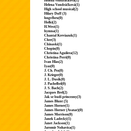
Helena vondrackova(1)
Helena Vondráčková(1)
High school musical(2)
Hilary Duff (3)
hngvfhru(0)
Holki(2)
H.West(1)
hymna(1)
Chantal Kreviazuk(1)
Cher(3)
Chinaski(1)
Chopin(0)
Christina Aguilera(12)
Christina Perri(0)
Ivan Hlas(2)
Iyaz(0)
J. Ch. Pez(0)
J. Krieger(0)
J. L. Dusík(0)
J. Pachelbel(0)
J. S. Bach(2)
Jacques Brel(2)
Jak se budí princezny(3)
James Blunt (5)
James Horner(1)
James Horner (Avatar)(0)
James Morrison(0)
Janek Ladecký(1)
Janet Jackson(1)
Jaromír Nohavica(1)