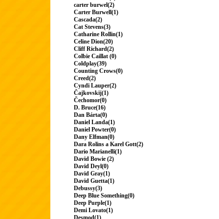
carter burwel(2)
Carter Burwell(1)
Cascada(2)
Cat Stevens(3)
Catharine Rollin(1)
Celine Dion(20)
Cliff Richard(2)
Colbie Caillat (0)
Coldplay(39)
Counting Crows(0)
Creed(2)
Cyndi Lauper(2)
Čajkovskij(1)
Čechomor(0)
D. Bruce(16)
Dan Bárta(0)
Daniel Landa(1)
Daniel Powter(0)
Dany Elfman(0)
Dara Rolins a Karel Gott(2)
Dario Marianelli(1)
David Bowie (2)
David Deyl(0)
David Gray(1)
David Guetta(1)
Debussy(3)
Deep Blue Something(0)
Deep Purple(1)
Demi Lovato(1)
Desmod(1)