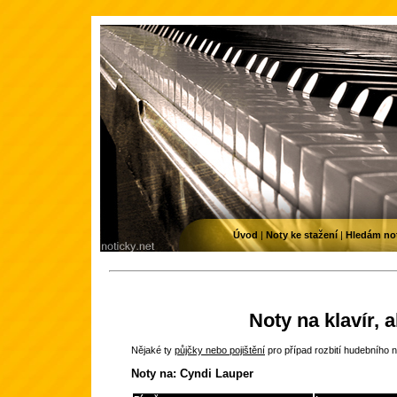
Úvod
|
Noty ke stažení
|
Hledám no
Noty na klavír, 
Nějaké ty
půjčky nebo pojištění
pro případ rozbití hudebního n
Noty na: Cyndi Lauper