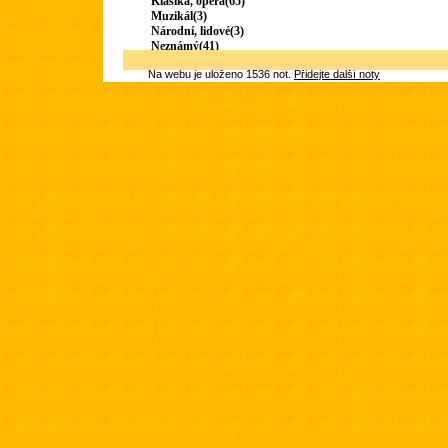
Klasika, opera(65)
Muzikál(3)
Národní, lidové(3)
Neznámý(41)
Na webu je uloženo 1536 not.
Přidejte další noty