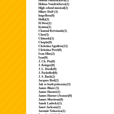
Helena vondrackova(1)
Helena Vondráčková(1)
High school musical(2)
Hilary Duff (3)
hngvfhru(0)
Holki(2)
H.West(1)
hymna(1)
Chantal Kreviazuk(1)
Cher(3)
Chinaski(1)
Chopin(0)
Christina Aguilera(12)
Christina Perri(0)
Ivan Hlas(2)
Iyaz(0)
J. Ch. Pez(0)
J. Krieger(0)
J. L. Dusík(0)
J. Pachelbel(0)
J. S. Bach(2)
Jacques Brel(2)
Jak se budí princezny(3)
James Blunt (5)
James Horner(1)
James Horner (Avatar)(0)
James Morrison(0)
Janek Ladecký(1)
Janet Jackson(1)
Jaromír Nohavica(1)