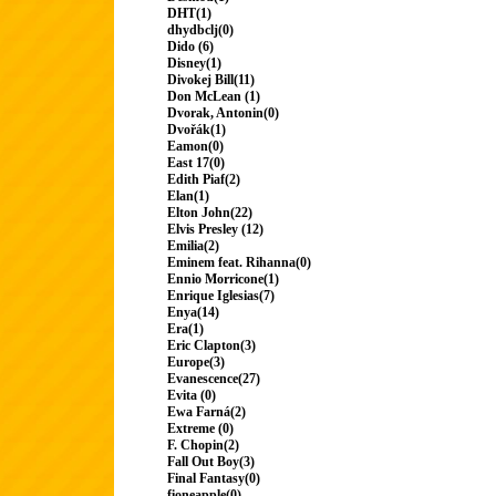
DHT(1)
dhydbclj(0)
Dido (6)
Disney(1)
Divokej Bill(11)
Don McLean (1)
Dvorak, Antonin(0)
Dvořák(1)
Eamon(0)
East 17(0)
Edith Piaf(2)
Elan(1)
Elton John(22)
Elvis Presley (12)
Emilia(2)
Eminem feat. Rihanna(0)
Ennio Morricone(1)
Enrique Iglesias(7)
Enya(14)
Era(1)
Eric Clapton(3)
Europe(3)
Evanescence(27)
Evita (0)
Ewa Farná(2)
Extreme (0)
F. Chopin(2)
Fall Out Boy(3)
Final Fantasy(0)
fioneapple(0)