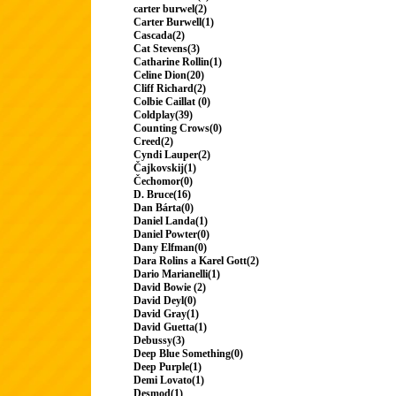
carter burwel(2)
Carter Burwell(1)
Cascada(2)
Cat Stevens(3)
Catharine Rollin(1)
Celine Dion(20)
Cliff Richard(2)
Colbie Caillat (0)
Coldplay(39)
Counting Crows(0)
Creed(2)
Cyndi Lauper(2)
Čajkovskij(1)
Čechomor(0)
D. Bruce(16)
Dan Bárta(0)
Daniel Landa(1)
Daniel Powter(0)
Dany Elfman(0)
Dara Rolins a Karel Gott(2)
Dario Marianelli(1)
David Bowie (2)
David Deyl(0)
David Gray(1)
David Guetta(1)
Debussy(3)
Deep Blue Something(0)
Deep Purple(1)
Demi Lovato(1)
Desmod(1)