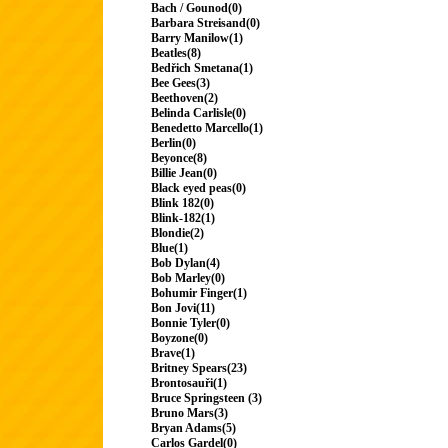
Bach / Gounod(0)
Barbara Streisand(0)
Barry Manilow(1)
Beatles(8)
Bedřich Smetana(1)
Bee Gees(3)
Beethoven(2)
Belinda Carlisle(0)
Benedetto Marcello(1)
Berlin(0)
Beyonce(8)
Billie Jean(0)
Black eyed peas(0)
Blink 182(0)
Blink-182(1)
Blondie(2)
Blue(1)
Bob Dylan(4)
Bob Marley(0)
Bohumir Finger(1)
Bon Jovi(11)
Bonnie Tyler(0)
Boyzone(0)
Brave(1)
Britney Spears(23)
Brontosauři(1)
Bruce Springsteen (3)
Bruno Mars(3)
Bryan Adams(5)
Carlos Gardel(0)