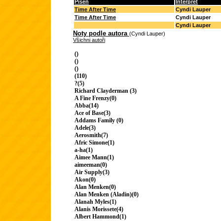
Píseň
Interpret
Time After Time
Cyndi Lauper
Time After Time
Cyndi Lauper
Cyndi Lauper
Noty podle autora
(Cyndi Lauper)
Všichni autoři
()
()
()
(110)
?(5)
Richard Clayderman (3)
A Fine Frenzy(0)
Abba(14)
Ace of Base(3)
Addams Family (0)
Adele(3)
Aerosmith(7)
Afric Simone(1)
a-ha(1)
Aimee Mann(1)
aimeeman(0)
Air Supply(3)
Akon(0)
Alan Menken(0)
Alan Menken (Aladin)(0)
Alanah Myles(1)
Alanis Morissete(4)
Albert Hammond(1)