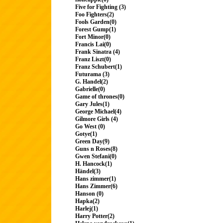
Five for Fighting (3)
Foo Fighters(2)
Fools Garden(0)
Forest Gump(1)
Fort Minor(0)
Francis Lai(0)
Frank Sinatra (4)
Franz Liszt(0)
Franz Schubert(1)
Futurama (3)
G. Handel(2)
Gabrielle(0)
Game of thrones(0)
Gary Jules(1)
George Michael(4)
Gilmore Girls (4)
Go West (0)
Gotye(1)
Green Day(9)
Guns n Roses(8)
Gwen Stefani(0)
H. Hancock(1)
Händel(3)
Hans zimmer(1)
Hans Zimmer(6)
Hanson (0)
Hapka(2)
Harlej(1)
Harry Potter(2)