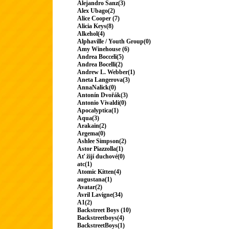
Alejandro Sanz(3)
Alex Ubago(2)
Alice Cooper (7)
Alicia Keys(8)
Alkehol(4)
Alphaville / Youth Group(0)
Amy Winehouse (6)
Andrea Bocceli(5)
Andrea Bocelli(2)
Andrew L. Webber(1)
Aneta Langerova(3)
AnnaNalick(0)
Antonín Dvořák(3)
Antonio Vivaldi(0)
Apocalyptica(1)
Aqua(3)
Arakain(2)
Argema(0)
Ashlee Simpson(2)
Astor Piazzolla(1)
Ať žijí duchové(0)
atc(1)
Atomic Kitten(4)
augustana(1)
Avatar(2)
Avril Lavigne(34)
A1(2)
Backstreet Boys (10)
Backstreetboys(4)
BackstreetBoys(1)