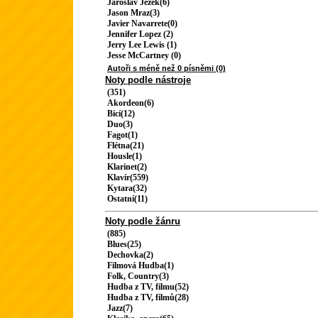
Jaroslav Ježek(6)
Jason Mraz(3)
Javier Navarrete(0)
Jennifer Lopez (2)
Jerry Lee Lewis (1)
Jesse McCartney (0)
Autoři s méně než 0 písněmi (0)
Noty podle nástroje
(351)
Akordeon(6)
Bicí(12)
Duo(3)
Fagot(1)
Flétna(21)
Housle(1)
Klarinet(2)
Klavír(559)
Kytara(32)
Ostatní(11)
Noty podle žánru
(885)
Blues(25)
Dechovka(2)
Filmová Hudba(1)
Folk, Country(3)
Hudba z TV, filmu(52)
Hudba z TV, filmů(28)
Jazz(7)