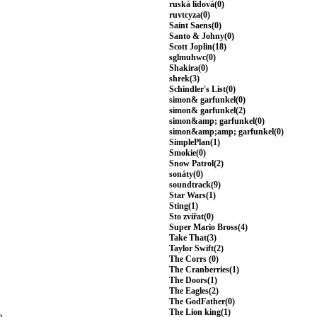
ruská lidová(0)
ruvtcyza(0)
Saint Saens(0)
Santo & Johny(0)
Scott Joplin(18)
sglmuhwc(0)
Shakira(0)
shrek(3)
Schindler's List(0)
simon& garfunkel(0)
simon& garfunkel(2)
simon&amp; garfunkel(0)
simon&amp;amp; garfunkel(0)
SimplePlan(1)
Smokie(0)
Snow Patrol(2)
sonáty(0)
soundtrack(9)
Star Wars(1)
Sting(1)
Sto zvířat(0)
Super Mario Bross(4)
Take That(3)
Taylor Swift(2)
The Corrs (0)
The Cranberries(1)
The Doors(1)
The Eagles(2)
The GodFather(0)
The Lion king(1)