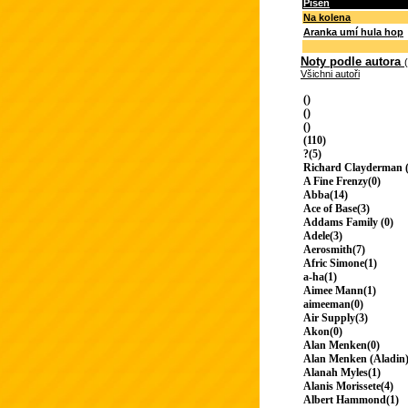
Píseň
Na kolena
Aranka umí hula hop
Noty podle autora
Všichni autoři
()
()
()
(110)
?(5)
Richard Clayderman (
A Fine Frenzy(0)
Abba(14)
Ace of Base(3)
Addams Family (0)
Adele(3)
Aerosmith(7)
Afric Simone(1)
a-ha(1)
Aimee Mann(1)
aimeeman(0)
Air Supply(3)
Akon(0)
Alan Menken(0)
Alan Menken (Aladin)
Alanah Myles(1)
Alanis Morissete(4)
Albert Hammond(1)