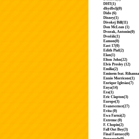
DHT(1)
dhydbclj(0)
Dido (6)
Disney(1)
Divokej Bill(11)
Don McLean (1)
Dvorak, Antonin(0)
Dvořák(1)
Eamon(0)
East 17(0)
Edith Piaf(2)
Elan(1)
Elton John(22)
Elvis Presley (12)
Emilia(2)
Eminem feat. Rihanna
Ennio Morricone(1)
Enrique Iglesias(7)
Enya(14)
Era(1)
Eric Clapton(3)
Europe(3)
Evanescence(27)
Evita (0)
Ewa Farná(2)
Extreme (0)
F. Chopin(2)
Fall Out Boy(3)
Final Fantasy(0)
fioneapple(0)