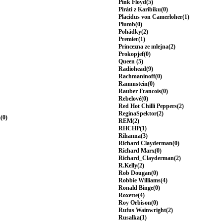
Pink Floyd(5)
Piráti z Karibiku(0)
Placidus von Camerloher(1)
Plumb(0)
Pohádky(2)
Premier(1)
Princezna ze mlejna(2)
Prokopjef(0)
Queen (5)
Radiohead(9)
Rachmaninoff(0)
Rammstein(0)
Rauber Francois(0)
Rebelové(0)
Red Hot Chilli Peppers(2)
ReginaSpektor(2)
(0)
REM(2)
RHCHP(1)
Rihanna(3)
Richard Clayderman(0)
Richard Marx(0)
Richard_Clayderman(2)
R.Kelly(2)
Rob Dougan(0)
Robbie Williams(4)
Ronald Binge(0)
Roxette(4)
Roy Orbison(0)
Rufus Wainwright(2)
Rusalka(1)