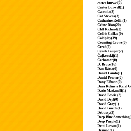
carter burwel(2)
Carter Burwell(1)
Cascada(2)
Cat Stevens(3)
Catharine Rollin(1)
Celine Dion(20)
Cliff Richard(2)
Colbie Caillat (0)
Coldplay(39)
Counting Crows(0)
Creed(2)
Cyndi Lauper(2)
Čajkovskij(1)
Čechomor(0)
D. Bruce(16)
Dan Bárta(0)
Daniel Landa(1)
Daniel Powter(0)
Dany Elfman(0)
Dara Rolins a Karel G
Dario Marianelli(1)
David Bowie (2)
David Deyl(0)
David Gray(1)
David Guetta(1)
Debussy(3)
Deep Blue Something(
Deep Purple(1)
Demi Lovato(1)
Desmod(1)