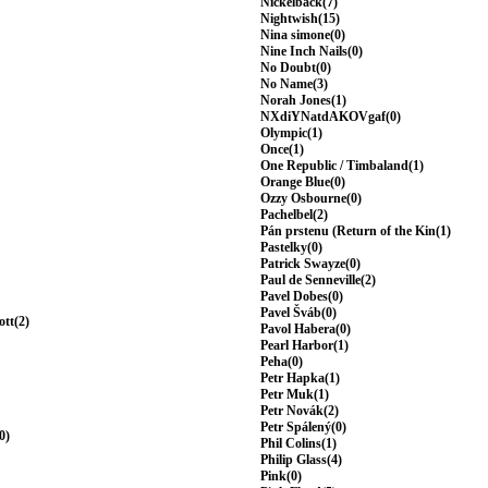
Nickelback(7)
Nightwish(15)
Nina simone(0)
Nine Inch Nails(0)
No Doubt(0)
No Name(3)
Norah Jones(1)
NXdiYNatdAKOVgaf(0)
Olympic(1)
Once(1)
One Republic / Timbaland(1)
Orange Blue(0)
Ozzy Osbourne(0)
Pachelbel(2)
Pán prstenu (Return of the Kin(1)
Pastelky(0)
Patrick Swayze(0)
Paul de Senneville(2)
Pavel Dobes(0)
Pavel Šváb(0)
ott(2)
Pavol Habera(0)
Pearl Harbor(1)
Peha(0)
Petr Hapka(1)
Petr Muk(1)
Petr Novák(2)
Petr Spálený(0)
0)
Phil Colins(1)
Philip Glass(4)
Pink(0)