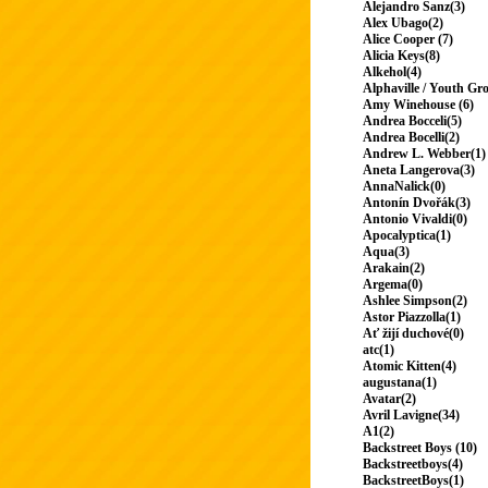
Alejandro Sanz(3)
Alex Ubago(2)
Alice Cooper (7)
Alicia Keys(8)
Alkehol(4)
Alphaville / Youth Gr
Amy Winehouse (6)
Andrea Bocceli(5)
Andrea Bocelli(2)
Andrew L. Webber(1)
Aneta Langerova(3)
AnnaNalick(0)
Antonín Dvořák(3)
Antonio Vivaldi(0)
Apocalyptica(1)
Aqua(3)
Arakain(2)
Argema(0)
Ashlee Simpson(2)
Astor Piazzolla(1)
Ať žijí duchové(0)
atc(1)
Atomic Kitten(4)
augustana(1)
Avatar(2)
Avril Lavigne(34)
A1(2)
Backstreet Boys (10)
Backstreetboys(4)
BackstreetBoys(1)