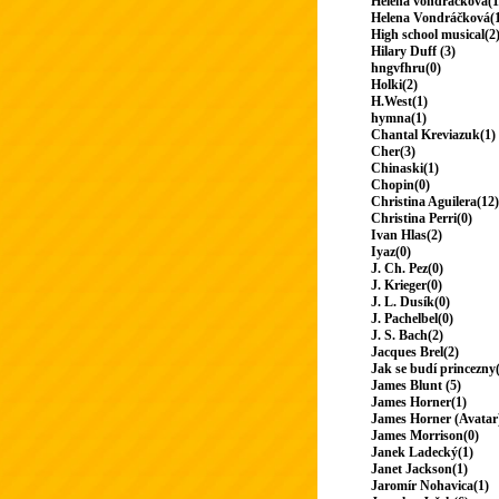
Helena vondrackova(1
Helena Vondráčková(
High school musical(2
Hilary Duff (3)
hngvfhru(0)
Holki(2)
H.West(1)
hymna(1)
Chantal Kreviazuk(1)
Cher(3)
Chinaski(1)
Chopin(0)
Christina Aguilera(12)
Christina Perri(0)
Ivan Hlas(2)
Iyaz(0)
J. Ch. Pez(0)
J. Krieger(0)
J. L. Dusík(0)
J. Pachelbel(0)
J. S. Bach(2)
Jacques Brel(2)
Jak se budí princezny
James Blunt (5)
James Horner(1)
James Horner (Avatar
James Morrison(0)
Janek Ladecký(1)
Janet Jackson(1)
Jaromír Nohavica(1)