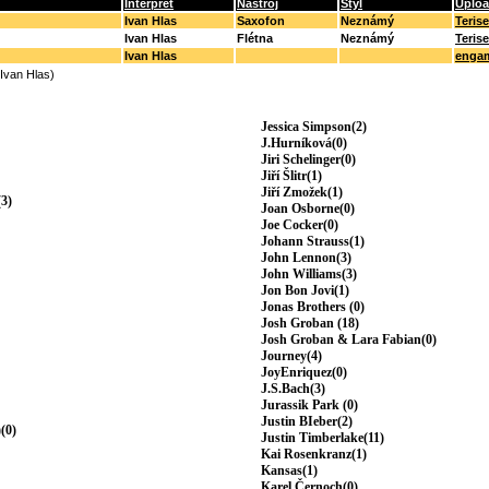
Interpret
Nástroj
Styl
Uplo
Ivan Hlas
Saxofon
Neznámý
Teris
Ivan Hlas
Flétna
Neznámý
Teris
Ivan Hlas
enga
(Ivan Hlas)
Jessica Simpson(2)
J.Hurníková(0)
Jiri Schelinger(0)
Jiří Šlitr(1)
Jiří Zmožek(1)
3)
Joan Osborne(0)
Joe Cocker(0)
Johann Strauss(1)
John Lennon(3)
John Williams(3)
Jon Bon Jovi(1)
Jonas Brothers (0)
Josh Groban (18)
Josh Groban & Lara Fabian(0)
Journey(4)
JoyEnriquez(0)
J.S.Bach(3)
Jurassik Park (0)
Justin BIeber(2)
(0)
Justin Timberlake(11)
Kai Rosenkranz(1)
Kansas(1)
Karel Černoch(0)