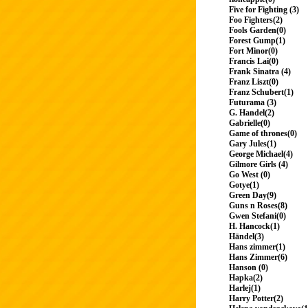
Five for Fighting (3)
Foo Fighters(2)
Fools Garden(0)
Forest Gump(1)
Fort Minor(0)
Francis Lai(0)
Frank Sinatra (4)
Franz Liszt(0)
Franz Schubert(1)
Futurama (3)
G. Handel(2)
Gabrielle(0)
Game of thrones(0)
Gary Jules(1)
George Michael(4)
Gilmore Girls (4)
Go West (0)
Gotye(1)
Green Day(9)
Guns n Roses(8)
Gwen Stefani(0)
H. Hancock(1)
Händel(3)
Hans zimmer(1)
Hans Zimmer(6)
Hanson (0)
Hapka(2)
Harlej(1)
Harry Potter(2)