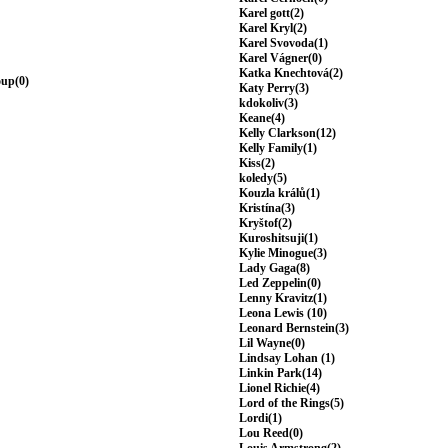
Karel gott(2)
Karel Kryl(2)
Karel Svovoda(1)
Karel Vágner(0)
Katka Knechtová(2)
oup(0)
Katy Perry(3)
kdokoliv(3)
Keane(4)
Kelly Clarkson(12)
Kelly Family(1)
Kiss(2)
koledy(5)
Kouzla králů(1)
Kristína(3)
Kryštof(2)
Kuroshitsuji(1)
Kylie Minogue(3)
Lady Gaga(8)
Led Zeppelin(0)
Lenny Kravitz(1)
Leona Lewis (10)
Leonard Bernstein(3)
Lil Wayne(0)
Lindsay Lohan (1)
Linkin Park(14)
Lionel Richie(4)
Lord of the Rings(5)
Lordi(1)
Lou Reed(0)