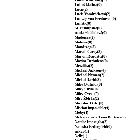
Louis Armstrong(2)
Luboš Malina(0)
Lucie(2)
Lucie Vondráčková(2)
Ludwig von Beethoven(0)
Lunetic(0)
M. Biskupská(0)
maďarská lidová(0)
Madonna(2)
Maksim(0)
Mandrage(2)
Mariah Carey(3)
Marlon Roudette(0)
Maxim Turbulenc(0)
Metallica(2)
Michael Jackson(4)
Michael Nyman(2)
Michal David(3)
Mike Oldfield (0)
Miley Cirus(0)
Miley Cyrus(5)
Miro Žbirka(2)
Miroslav Etzler(0)
Mission impossible(0)
Moby(1)
Mrtvá nevěsta Tima Burtona(5)
Natalie Imbruglia(3)
Natasha Bedingfield(0)
někdo(1)
Nelly(1)