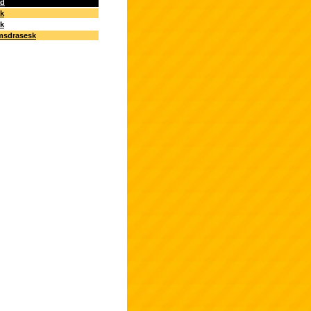
ad
ek
ek
msdrasesk