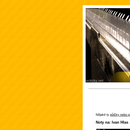
Nějaké ty
půjčky nebo po
Noty na: Ivan Hlas