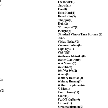
)
The Revels(1)
1)
tilupcjd(1)
)
Tina(0)
Tokio Hotel(1)
Tomáš Klus(5)
tpbqppzi(0)
Train(2)
*//trumpeta//*(1)
Twilight(3)
Ukradené Vánoce Tima Burtona (2)
U2(2)
Václav Neckář(0)
Vanessa Carlton(0)
Vojta Dyk(1)
Vřešťál(0)
Waldemar Matuška(0)
Walter Gladwin(0)
W.A.Mozart(6)
Westlife(23)
Wet Wet Wet(2)
Wham(0)
Whitney Houston(3)
(3)
Whitney Huston(1)
Within Temptation(4)
X-Files(1)
)(0)
Yann Tiersen(12)
Yanni(4)
YgzQfByJgOm(0)
Yiruma(11)
Ztracená bloudím(0)