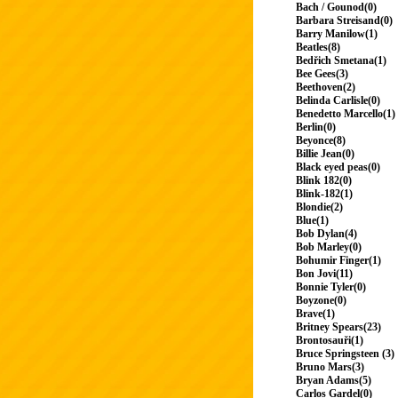
Bach / Gounod(0)
Barbara Streisand(0)
Barry Manilow(1)
Beatles(8)
Bedřich Smetana(1)
Bee Gees(3)
Beethoven(2)
Belinda Carlisle(0)
Benedetto Marcello(1)
Berlin(0)
Beyonce(8)
Billie Jean(0)
Black eyed peas(0)
Blink 182(0)
Blink-182(1)
Blondie(2)
Blue(1)
Bob Dylan(4)
Bob Marley(0)
Bohumir Finger(1)
Bon Jovi(11)
Bonnie Tyler(0)
Boyzone(0)
Brave(1)
Britney Spears(23)
Brontosauři(1)
Bruce Springsteen (3)
Bruno Mars(3)
Bryan Adams(5)
Carlos Gardel(0)