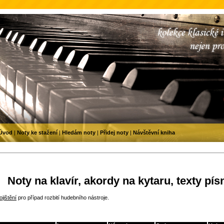
Úvod
|
Noty ke stažení
|
Hledám noty
|
Přidej noty
|
Návštěvní kniha
Noty na klavír, akordy na kytaru, texty pís
jištění
pro případ rozbití hudebního nástroje.