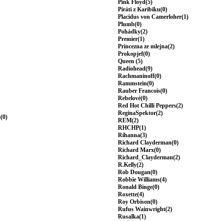
Pink Floyd(5)
Piráti z Karibiku(0)
Placidus von Camerloher(1)
Plumb(0)
Pohádky(2)
Premier(1)
Princezna ze mlejna(2)
Prokopjef(0)
Queen (5)
Radiohead(9)
Rachmaninoff(0)
Rammstein(0)
Rauber Francois(0)
Rebelové(0)
Red Hot Chilli Peppers(2)
ReginaSpektor(2)
(0)
REM(2)
RHCHP(1)
Rihanna(3)
Richard Clayderman(0)
Richard Marx(0)
Richard_Clayderman(2)
R.Kelly(2)
Rob Dougan(0)
Robbie Williams(4)
Ronald Binge(0)
Roxette(4)
Roy Orbison(0)
Rufus Wainwright(2)
Rusalka(1)