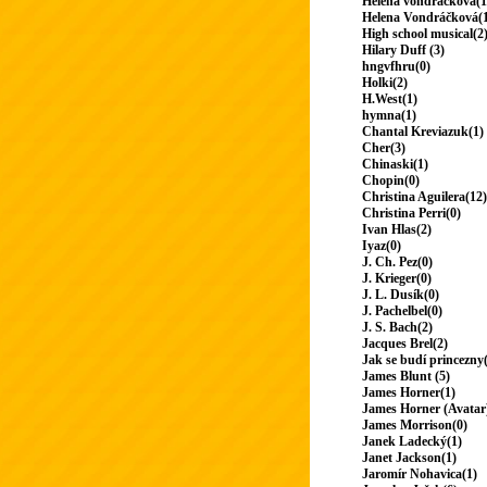
Helena vondrackova(1
Helena Vondráčková(
High school musical(2
Hilary Duff (3)
hngvfhru(0)
Holki(2)
H.West(1)
hymna(1)
Chantal Kreviazuk(1)
Cher(3)
Chinaski(1)
Chopin(0)
Christina Aguilera(12)
Christina Perri(0)
Ivan Hlas(2)
Iyaz(0)
J. Ch. Pez(0)
J. Krieger(0)
J. L. Dusík(0)
J. Pachelbel(0)
J. S. Bach(2)
Jacques Brel(2)
Jak se budí princezny
James Blunt (5)
James Horner(1)
James Horner (Avatar
James Morrison(0)
Janek Ladecký(1)
Janet Jackson(1)
Jaromír Nohavica(1)