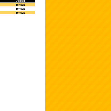
Upload
Terisek
Terisek
Terisek