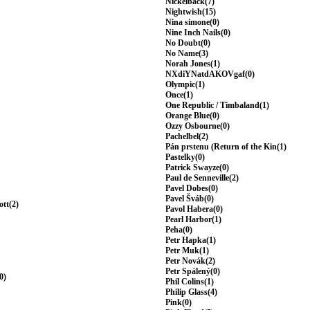
Nickelback(7)
Nightwish(15)
Nina simone(0)
Nine Inch Nails(0)
No Doubt(0)
No Name(3)
Norah Jones(1)
NXdiYNatdAKOVgaf(0)
Olympic(1)
Once(1)
One Republic / Timbaland(1)
Orange Blue(0)
Ozzy Osbourne(0)
Pachelbel(2)
Pán prstenu (Return of the Kin(1)
Pastelky(0)
Patrick Swayze(0)
Paul de Senneville(2)
Pavel Dobes(0)
Pavel Šváb(0)
ott(2)
Pavol Habera(0)
Pearl Harbor(1)
Peha(0)
Petr Hapka(1)
Petr Muk(1)
Petr Novák(2)
Petr Spálený(0)
0)
Phil Colins(1)
Philip Glass(4)
Pink(0)