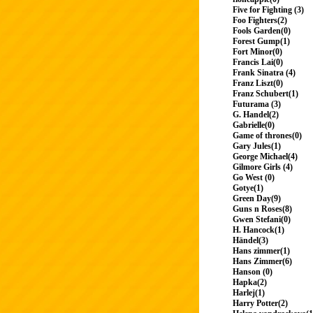
Five for Fighting (3)
Foo Fighters(2)
Fools Garden(0)
Forest Gump(1)
Fort Minor(0)
Francis Lai(0)
Frank Sinatra (4)
Franz Liszt(0)
Franz Schubert(1)
Futurama (3)
G. Handel(2)
Gabrielle(0)
Game of thrones(0)
Gary Jules(1)
George Michael(4)
Gilmore Girls (4)
Go West (0)
Gotye(1)
Green Day(9)
Guns n Roses(8)
Gwen Stefani(0)
H. Hancock(1)
Händel(3)
Hans zimmer(1)
Hans Zimmer(6)
Hanson (0)
Hapka(2)
Harlej(1)
Harry Potter(2)