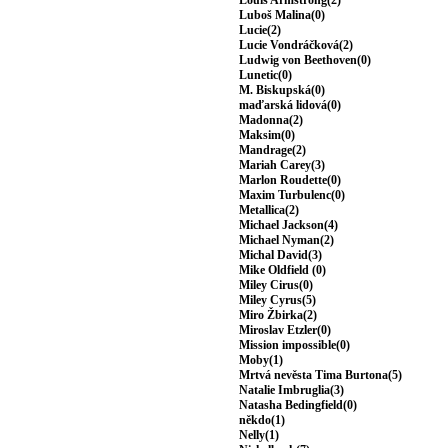
Louis Armstrong(2)
Luboš Malina(0)
Lucie(2)
Lucie Vondráčková(2)
Ludwig von Beethoven(0)
Lunetic(0)
M. Biskupská(0)
maďarská lidová(0)
Madonna(2)
Maksim(0)
Mandrage(2)
Mariah Carey(3)
Marlon Roudette(0)
Maxim Turbulenc(0)
Metallica(2)
Michael Jackson(4)
Michael Nyman(2)
Michal David(3)
Mike Oldfield (0)
Miley Cirus(0)
Miley Cyrus(5)
Miro Žbirka(2)
Miroslav Etzler(0)
Mission impossible(0)
Moby(1)
Mrtvá nevěsta Tima Burtona(5)
Natalie Imbruglia(3)
Natasha Bedingfield(0)
někdo(1)
Nelly(1)