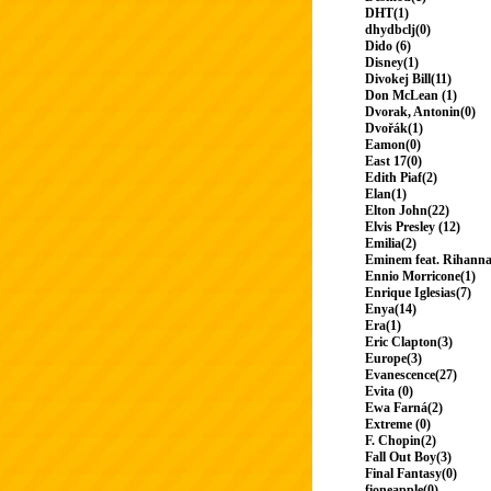
DHT(1)
dhydbclj(0)
Dido (6)
Disney(1)
Divokej Bill(11)
Don McLean (1)
Dvorak, Antonin(0)
Dvořák(1)
Eamon(0)
East 17(0)
Edith Piaf(2)
Elan(1)
Elton John(22)
Elvis Presley (12)
Emilia(2)
Eminem feat. Rihanna
Ennio Morricone(1)
Enrique Iglesias(7)
Enya(14)
Era(1)
Eric Clapton(3)
Europe(3)
Evanescence(27)
Evita (0)
Ewa Farná(2)
Extreme (0)
F. Chopin(2)
Fall Out Boy(3)
Final Fantasy(0)
fioneapple(0)