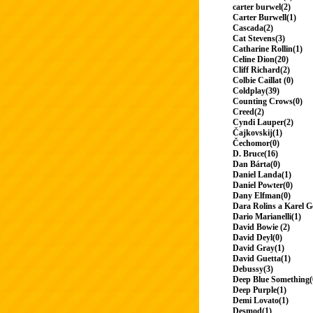
carter burwel(2)
Carter Burwell(1)
Cascada(2)
Cat Stevens(3)
Catharine Rollin(1)
Celine Dion(20)
Cliff Richard(2)
Colbie Caillat (0)
Coldplay(39)
Counting Crows(0)
Creed(2)
Cyndi Lauper(2)
Čajkovskij(1)
Čechomor(0)
D. Bruce(16)
Dan Bárta(0)
Daniel Landa(1)
Daniel Powter(0)
Dany Elfman(0)
Dara Rolins a Karel G
Dario Marianelli(1)
David Bowie (2)
David Deyl(0)
David Gray(1)
David Guetta(1)
Debussy(3)
Deep Blue Something(
Deep Purple(1)
Demi Lovato(1)
Desmod(1)