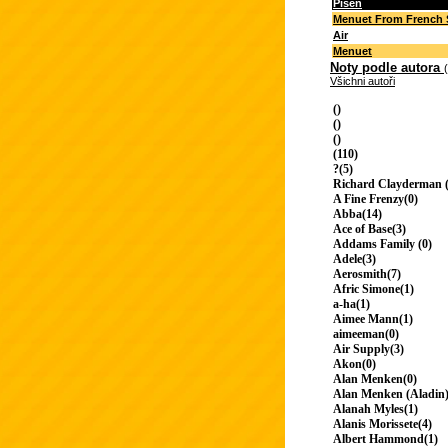
Píseň
Menuet From French 
Air
Menuet
Noty podle autora
Všichni autoři
()
()
()
(110)
?(5)
Richard Clayderman (
A Fine Frenzy(0)
Abba(14)
Ace of Base(3)
Addams Family (0)
Adele(3)
Aerosmith(7)
Afric Simone(1)
a-ha(1)
Aimee Mann(1)
aimeeman(0)
Air Supply(3)
Akon(0)
Alan Menken(0)
Alan Menken (Aladin)
Alanah Myles(1)
Alanis Morissete(4)
Albert Hammond(1)