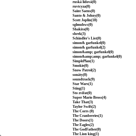
ruská lidová(0)
ruvtcyza(0)
Saint Saens(0)
Santo & Johny(0)
Scott Joplin(18)
sglmuhwc(0)
Shakira(0)
shrek(3)
Schindler's List(0)
simon& garfunkel(0)
simon& garfunkel(2)
simon&amp; garfunkel(0)
simon&amp;amp; garfunkel(0)
SimplePlan(1)
Smokie(0)
Snow Patrol(2)
sonáty(0)
soundtrack(9)
Star Wars(1)
Sting(1)
Sto zvířat(0)
Super Mario Bross(4)
Take That(3)
Taylor Swift(2)
The Corrs (0)
The Cranberries(1)
The Doors(1)
The Eagles(2)
The GodFather(0)
The Lion king(1)