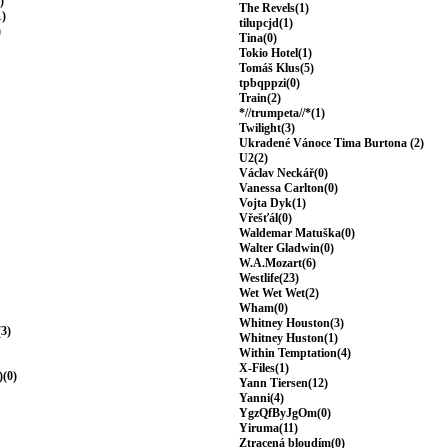
)
The Revels(1)
1)
tilupcjd(1)
)
Tina(0)
Tokio Hotel(1)
Tomáš Klus(5)
tpbqppzi(0)
Train(2)
*//trumpeta//*(1)
Twilight(3)
Ukradené Vánoce Tima Burtona (2)
U2(2)
Václav Neckář(0)
Vanessa Carlton(0)
Vojta Dyk(1)
Vřešťál(0)
Waldemar Matuška(0)
Walter Gladwin(0)
W.A.Mozart(6)
Westlife(23)
Wet Wet Wet(2)
Wham(0)
Whitney Houston(3)
(3)
Whitney Huston(1)
Within Temptation(4)
X-Files(1)
)(0)
Yann Tiersen(12)
Yanni(4)
YgzQfByJgOm(0)
Yiruma(11)
Ztracená bloudím(0)