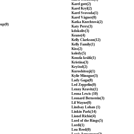
Karel gott(2)
Karel Kryl(2)
Karel Svovoda(1)
Karel Vágner(0)
Katka Knechtová(2)
oup(0)
Katy Perry(3)
kdokoliv(3)
Keane(4)
Kelly Clarkson(12)
Kelly Family(1)
Kiss(2)
koledy(5)
Kouzla králů(1)
Kristína(3)
Kryštof(2)
Kuroshitsuji(1)
Kylie Minogue(3)
Lady Gaga(8)
Led Zeppelin(0)
Lenny Kravitz(1)
Leona Lewis (10)
Leonard Bernstein(3)
Lil Wayne(0)
Lindsay Lohan (1)
Linkin Park(14)
Lionel Richie(4)
Lord of the Rings(5)
Lordi(1)
Lou Reed(0)