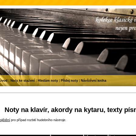
Úvod
|
Noty ke stažení
|
Hledám noty
|
Přidej noty
|
Návštěvní kniha
Noty na klavír, akordy na kytaru, texty pís
jištění
pro případ rozbití hudebního nástroje.