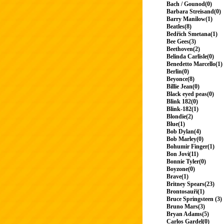
Bach / Gounod(0)
Barbara Streisand(0)
Barry Manilow(1)
Beatles(8)
Bedřich Smetana(1)
Bee Gees(3)
Beethoven(2)
Belinda Carlisle(0)
Benedetto Marcello(1)
Berlin(0)
Beyonce(8)
Billie Jean(0)
Black eyed peas(0)
Blink 182(0)
Blink-182(1)
Blondie(2)
Blue(1)
Bob Dylan(4)
Bob Marley(0)
Bohumir Finger(1)
Bon Jovi(11)
Bonnie Tyler(0)
Boyzone(0)
Brave(1)
Britney Spears(23)
Brontosauři(1)
Bruce Springsteen (3)
Bruno Mars(3)
Bryan Adams(5)
Carlos Gardel(0)