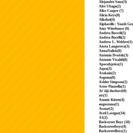
Alejandro Sanz(3)
Alex Ubago(2)
Alice Cooper (7)
Alicia Keys(8)
Alkehol(4)
Alphaville / Youth Gr
Amy Winehouse (6)
Andrea Bocceli(5)
Andrea Bocelli(2)
Andrew L. Webber(1)
Aneta Langerova(3)
AnnaNalick(0)
Antonín Dvořák(3)
Antonio Vivaldi(0)
Apocalyptica(1)
Aqua(3)
Arakain(2)
Argema(0)
Ashlee Simpson(2)
Astor Piazzolla(1)
Ať žijí duchové(0)
atc(1)
Atomic Kitten(4)
augustana(1)
Avatar(2)
Avril Lavigne(34)
A1(2)
Backstreet Boys (10)
Backstreetboys(4)
BackstreetBoys(1)