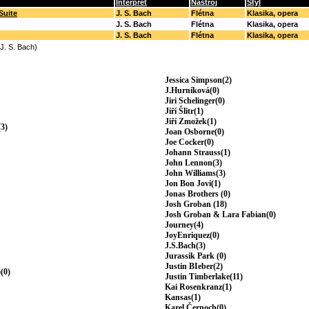
Interpret
Nástroj
Styl
Suite
J. S. Bach
Flétna
Klasika, opera
J. S. Bach
Flétna
Klasika, opera
J. S. Bach
Flétna
Klasika, opera
(J. S. Bach)
Jessica Simpson(2)
J.Hurníková(0)
Jiri Schelinger(0)
Jiří Šlitr(1)
Jiří Zmožek(1)
3)
Joan Osborne(0)
Joe Cocker(0)
Johann Strauss(1)
John Lennon(3)
John Williams(3)
Jon Bon Jovi(1)
Jonas Brothers (0)
Josh Groban (18)
Josh Groban & Lara Fabian(0)
Journey(4)
JoyEnriquez(0)
J.S.Bach(3)
Jurassik Park (0)
Justin BIeber(2)
(0)
Justin Timberlake(11)
Kai Rosenkranz(1)
Kansas(1)
Karel Černoch(0)