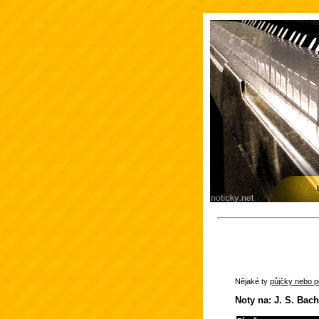
Nějaké ty
půjčky nebo po
Noty na: J. S. Bach