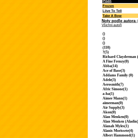
Píseň
Frozen
Liive To Tell
Take A Bow
Noty podle autora
Všichni autoři
()
()
()
(110)
?(5)
Richard Clayderman (
A Fine Frenzy(0)
Abba(14)
Ace of Base(3)
Addams Family (0)
Adele(3)
Aerosmith(7)
Afric Simone(1)
a-ha(1)
Aimee Mann(1)
aimeeman(0)
Air Supply(3)
Akon(0)
Alan Menken(0)
Alan Menken (Aladin)
Alanah Myles(1)
Alanis Morissete(4)
Albert Hammond(1)