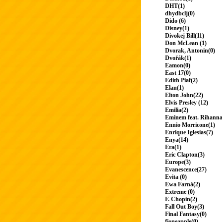
DHT(1)
dhydbclj(0)
Dido (6)
Disney(1)
Divokej Bill(11)
Don McLean (1)
Dvorak, Antonin(0)
Dvořák(1)
Eamon(0)
East 17(0)
Edith Piaf(2)
Elan(1)
Elton John(22)
Elvis Presley (12)
Emilia(2)
Eminem feat. Rihanna
Ennio Morricone(1)
Enrique Iglesias(7)
Enya(14)
Era(1)
Eric Clapton(3)
Europe(3)
Evanescence(27)
Evita (0)
Ewa Farná(2)
Extreme (0)
F. Chopin(2)
Fall Out Boy(3)
Final Fantasy(0)
fioneapple(0)