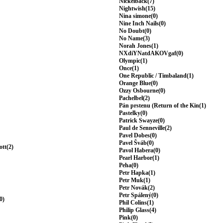
Nickelback(7)
Nightwish(15)
Nina simone(0)
Nine Inch Nails(0)
No Doubt(0)
No Name(3)
Norah Jones(1)
NXdiYNatdAKOVgaf(0)
Olympic(1)
Once(1)
One Republic / Timbaland(1)
Orange Blue(0)
Ozzy Osbourne(0)
Pachelbel(2)
Pán prstenu (Return of the Kin(1)
Pastelky(0)
Patrick Swayze(0)
Paul de Senneville(2)
Pavel Dobes(0)
Pavel Šváb(0)
ott(2)
Pavol Habera(0)
Pearl Harbor(1)
Peha(0)
Petr Hapka(1)
Petr Muk(1)
Petr Novák(2)
Petr Spálený(0)
0)
Phil Colins(1)
Philip Glass(4)
Pink(0)