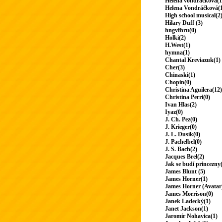
Helena vondrackova(1
Helena Vondráčková(
High school musical(2
Hilary Duff (3)
hngvfhru(0)
Holki(2)
H.West(1)
hymna(1)
Chantal Kreviazuk(1)
Cher(3)
Chinaski(1)
Chopin(0)
Christina Aguilera(12)
Christina Perri(0)
Ivan Hlas(2)
Iyaz(0)
J. Ch. Pez(0)
J. Krieger(0)
J. L. Dusík(0)
J. Pachelbel(0)
J. S. Bach(2)
Jacques Brel(2)
Jak se budí princezny
James Blunt (5)
James Horner(1)
James Horner (Avatar
James Morrison(0)
Janek Ladecký(1)
Janet Jackson(1)
Jaromír Nohavica(1)