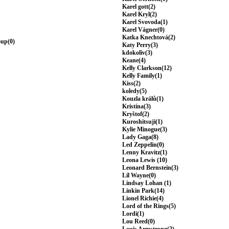
Karel gott(2)
Karel Kryl(2)
Karel Svovoda(1)
Karel Vágner(0)
Katka Knechtová(2)
oup(0)
Katy Perry(3)
kdokoliv(3)
Keane(4)
Kelly Clarkson(12)
Kelly Family(1)
Kiss(2)
koledy(5)
Kouzla králů(1)
Kristína(3)
Kryštof(2)
Kuroshitsuji(1)
Kylie Minogue(3)
Lady Gaga(8)
Led Zeppelin(0)
Lenny Kravitz(1)
Leona Lewis (10)
Leonard Bernstein(3)
Lil Wayne(0)
Lindsay Lohan (1)
Linkin Park(14)
Lionel Richie(4)
Lord of the Rings(5)
Lordi(1)
Lou Reed(0)