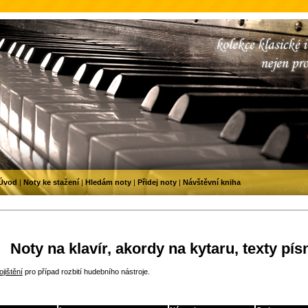
Úvod
|
Noty ke stažení
|
Hledám noty
|
Přidej noty
|
Návštěvní kniha
Noty na klavír, akordy na kytaru, texty pís
jištění
pro případ rozbití hudebního nástroje.