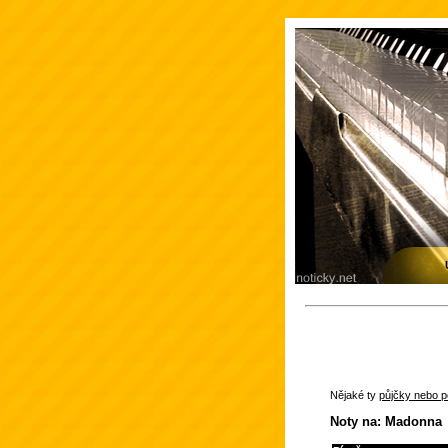
Nějaké ty
půjčky nebo po
Noty na: Madonna