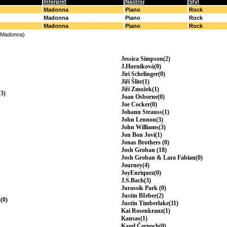
Interpret
Nástroj
Styl
Madonna
Piano
Rock
Madonna
Piano
Rock
Madonna
Piano
Rock
(Madonna)
Jessica Simpson(2)
J.Hurníková(0)
Jiri Schelinger(0)
Jiří Šlitr(1)
Jiří Zmožek(1)
3)
Joan Osborne(0)
Joe Cocker(0)
Johann Strauss(1)
John Lennon(3)
John Williams(3)
Jon Bon Jovi(1)
Jonas Brothers (0)
Josh Groban (18)
Josh Groban & Lara Fabian(0)
Journey(4)
JoyEnriquez(0)
J.S.Bach(3)
Jurassik Park (0)
Justin BIeber(2)
(0)
Justin Timberlake(11)
Kai Rosenkranz(1)
Kansas(1)
Karel Černoch(0)