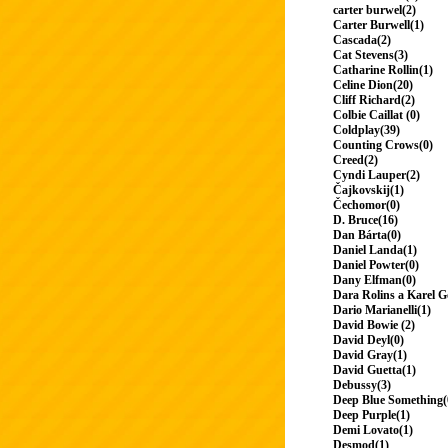
carter burwel(2)
Carter Burwell(1)
Cascada(2)
Cat Stevens(3)
Catharine Rollin(1)
Celine Dion(20)
Cliff Richard(2)
Colbie Caillat (0)
Coldplay(39)
Counting Crows(0)
Creed(2)
Cyndi Lauper(2)
Čajkovskij(1)
Čechomor(0)
D. Bruce(16)
Dan Bárta(0)
Daniel Landa(1)
Daniel Powter(0)
Dany Elfman(0)
Dara Rolins a Karel G
Dario Marianelli(1)
David Bowie (2)
David Deyl(0)
David Gray(1)
David Guetta(1)
Debussy(3)
Deep Blue Something(
Deep Purple(1)
Demi Lovato(1)
Desmod(1)