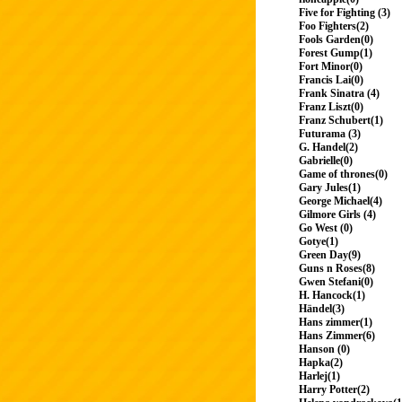
Five for Fighting (3)
Foo Fighters(2)
Fools Garden(0)
Forest Gump(1)
Fort Minor(0)
Francis Lai(0)
Frank Sinatra (4)
Franz Liszt(0)
Franz Schubert(1)
Futurama (3)
G. Handel(2)
Gabrielle(0)
Game of thrones(0)
Gary Jules(1)
George Michael(4)
Gilmore Girls (4)
Go West (0)
Gotye(1)
Green Day(9)
Guns n Roses(8)
Gwen Stefani(0)
H. Hancock(1)
Händel(3)
Hans zimmer(1)
Hans Zimmer(6)
Hanson (0)
Hapka(2)
Harlej(1)
Harry Potter(2)