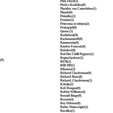
Pink Floyd(5)
Piráti z Karibiku(0)
Placidus von Camerloher(1)
Plumb(0)
Pohádky(2)
Premier(1)
Princezna ze mlejna(2)
Prokopjef(0)
Queen (5)
Radiohead(9)
Rachmaninoff(0)
Rammstein(0)
Rauber Francois(0)
Rebelové(0)
Red Hot Chilli Peppers(2)
ReginaSpektor(2)
(0)
REM(2)
RHCHP(1)
Rihanna(3)
Richard Clayderman(0)
Richard Marx(0)
Richard_Clayderman(2)
R.Kelly(2)
Rob Dougan(0)
Robbie Williams(4)
Ronald Binge(0)
Roxette(4)
Roy Orbison(0)
Rufus Wainwright(2)
Rusalka(1)