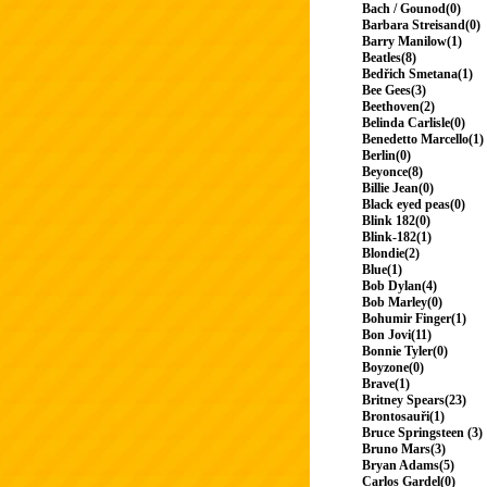
Bach / Gounod(0)
Barbara Streisand(0)
Barry Manilow(1)
Beatles(8)
Bedřich Smetana(1)
Bee Gees(3)
Beethoven(2)
Belinda Carlisle(0)
Benedetto Marcello(1)
Berlin(0)
Beyonce(8)
Billie Jean(0)
Black eyed peas(0)
Blink 182(0)
Blink-182(1)
Blondie(2)
Blue(1)
Bob Dylan(4)
Bob Marley(0)
Bohumir Finger(1)
Bon Jovi(11)
Bonnie Tyler(0)
Boyzone(0)
Brave(1)
Britney Spears(23)
Brontosauři(1)
Bruce Springsteen (3)
Bruno Mars(3)
Bryan Adams(5)
Carlos Gardel(0)