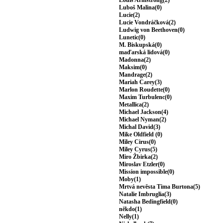
Louis Armstrong(2)
Luboš Malina(0)
Lucie(2)
Lucie Vondráčková(2)
Ludwig von Beethoven(0)
Lunetic(0)
M. Biskupská(0)
maďarská lidová(0)
Madonna(2)
Maksim(0)
Mandrage(2)
Mariah Carey(3)
Marlon Roudette(0)
Maxim Turbulenc(0)
Metallica(2)
Michael Jackson(4)
Michael Nyman(2)
Michal David(3)
Mike Oldfield (0)
Miley Cirus(0)
Miley Cyrus(5)
Miro Žbirka(2)
Miroslav Etzler(0)
Mission impossible(0)
Moby(1)
Mrtvá nevěsta Tima Burtona(5)
Natalie Imbruglia(3)
Natasha Bedingfield(0)
někdo(1)
Nelly(1)