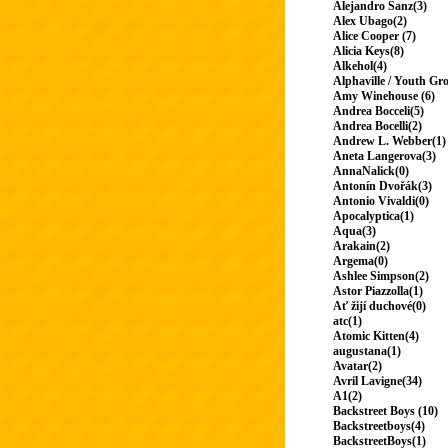
Alejandro Sanz(3)
Alex Ubago(2)
Alice Cooper (7)
Alicia Keys(8)
Alkehol(4)
Alphaville / Youth Gr
Amy Winehouse (6)
Andrea Bocceli(5)
Andrea Bocelli(2)
Andrew L. Webber(1)
Aneta Langerova(3)
AnnaNalick(0)
Antonín Dvořák(3)
Antonio Vivaldi(0)
Apocalyptica(1)
Aqua(3)
Arakain(2)
Argema(0)
Ashlee Simpson(2)
Astor Piazzolla(1)
Ať žijí duchové(0)
atc(1)
Atomic Kitten(4)
augustana(1)
Avatar(2)
Avril Lavigne(34)
A1(2)
Backstreet Boys (10)
Backstreetboys(4)
BackstreetBoys(1)