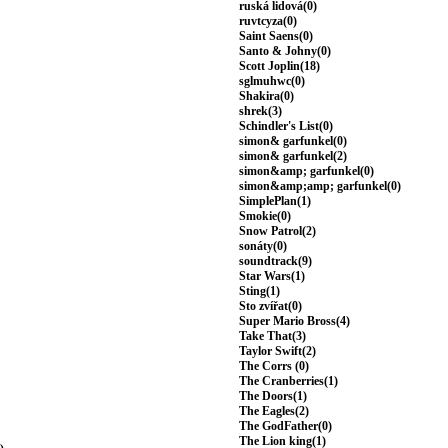
ruská lidová(0)
ruvtcyza(0)
Saint Saens(0)
Santo & Johny(0)
Scott Joplin(18)
sglmuhwc(0)
Shakira(0)
shrek(3)
Schindler's List(0)
simon& garfunkel(0)
simon& garfunkel(2)
simon&amp; garfunkel(0)
simon&amp;amp; garfunkel(0)
SimplePlan(1)
Smokie(0)
Snow Patrol(2)
sonáty(0)
soundtrack(9)
Star Wars(1)
Sting(1)
Sto zvířat(0)
Super Mario Bross(4)
Take That(3)
Taylor Swift(2)
The Corrs (0)
The Cranberries(1)
The Doors(1)
The Eagles(2)
The GodFather(0)
The Lion king(1)