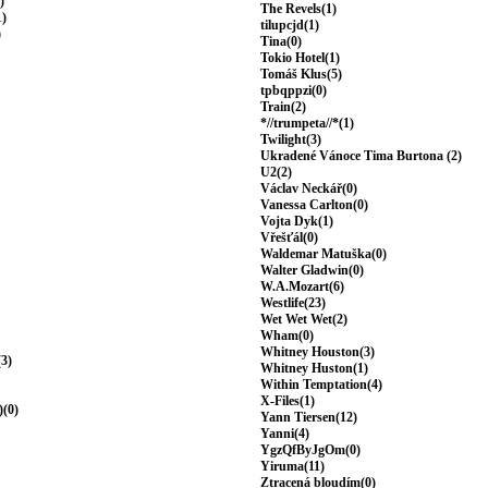
)
The Revels(1)
1)
tilupcjd(1)
)
Tina(0)
Tokio Hotel(1)
Tomáš Klus(5)
tpbqppzi(0)
Train(2)
*//trumpeta//*(1)
Twilight(3)
Ukradené Vánoce Tima Burtona (2)
U2(2)
Václav Neckář(0)
Vanessa Carlton(0)
Vojta Dyk(1)
Vřešťál(0)
Waldemar Matuška(0)
Walter Gladwin(0)
W.A.Mozart(6)
Westlife(23)
Wet Wet Wet(2)
Wham(0)
Whitney Houston(3)
(3)
Whitney Huston(1)
Within Temptation(4)
X-Files(1)
)(0)
Yann Tiersen(12)
Yanni(4)
YgzQfByJgOm(0)
Yiruma(11)
Ztracená bloudím(0)