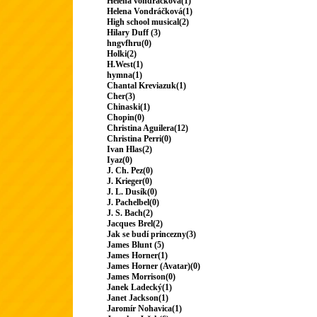
Helena vondrackova(1)
Helena Vondráčková(1)
High school musical(2)
Hilary Duff (3)
hngvfhru(0)
Holki(2)
H.West(1)
hymna(1)
Chantal Kreviazuk(1)
Cher(3)
Chinaski(1)
Chopin(0)
Christina Aguilera(12)
Christina Perri(0)
Ivan Hlas(2)
Iyaz(0)
J. Ch. Pez(0)
J. Krieger(0)
J. L. Dusík(0)
J. Pachelbel(0)
J. S. Bach(2)
Jacques Brel(2)
Jak se budí princezny(3)
James Blunt (5)
James Horner(1)
James Horner (Avatar)(0)
James Morrison(0)
Janek Ladecký(1)
Janet Jackson(1)
Jaromír Nohavica(1)