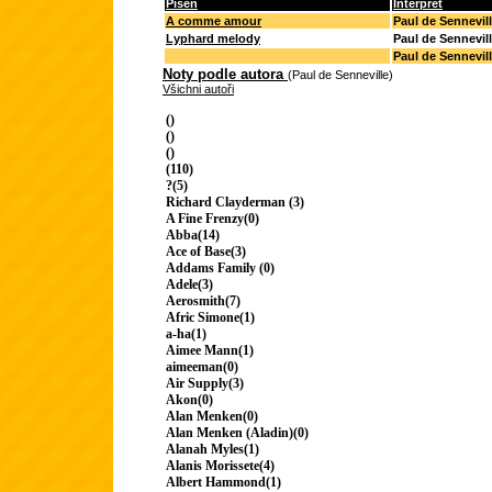
Píseň
Interpret
A comme amour
Paul de Sennevil
Lyphard melody
Paul de Sennevil
Paul de Sennevil
Noty podle autora
(Paul de Senneville)
Všichni autoři
()
()
()
(110)
?(5)
Richard Clayderman (3)
A Fine Frenzy(0)
Abba(14)
Ace of Base(3)
Addams Family (0)
Adele(3)
Aerosmith(7)
Afric Simone(1)
a-ha(1)
Aimee Mann(1)
aimeeman(0)
Air Supply(3)
Akon(0)
Alan Menken(0)
Alan Menken (Aladin)(0)
Alanah Myles(1)
Alanis Morissete(4)
Albert Hammond(1)