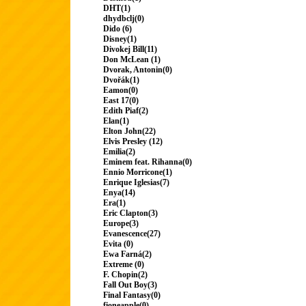
DHT(1)
dhydbclj(0)
Dido (6)
Disney(1)
Divokej Bill(11)
Don McLean (1)
Dvorak, Antonin(0)
Dvořák(1)
Eamon(0)
East 17(0)
Edith Piaf(2)
Elan(1)
Elton John(22)
Elvis Presley (12)
Emilia(2)
Eminem feat. Rihanna(0)
Ennio Morricone(1)
Enrique Iglesias(7)
Enya(14)
Era(1)
Eric Clapton(3)
Europe(3)
Evanescence(27)
Evita (0)
Ewa Farná(2)
Extreme (0)
F. Chopin(2)
Fall Out Boy(3)
Final Fantasy(0)
fioneapple(0)