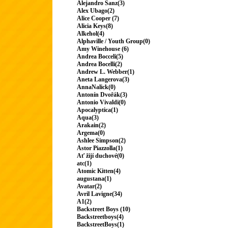
Alejandro Sanz(3)
Alex Ubago(2)
Alice Cooper (7)
Alicia Keys(8)
Alkehol(4)
Alphaville / Youth Group(0)
Amy Winehouse (6)
Andrea Bocceli(5)
Andrea Bocelli(2)
Andrew L. Webber(1)
Aneta Langerova(3)
AnnaNalick(0)
Antonín Dvořák(3)
Antonio Vivaldi(0)
Apocalyptica(1)
Aqua(3)
Arakain(2)
Argema(0)
Ashlee Simpson(2)
Astor Piazzolla(1)
Ať žijí duchové(0)
atc(1)
Atomic Kitten(4)
augustana(1)
Avatar(2)
Avril Lavigne(34)
A1(2)
Backstreet Boys (10)
Backstreetboys(4)
BackstreetBoys(1)