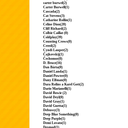
carter burwel(2)
Carter Burwell(1)
Cascada(2)
Cat Stevens(3)
Catharine Rollin(1)
Celine Dion(20)
Cliff Richard(2)
Colbie Caillat (0)
Coldplay(39)
Counting Crows(0)
Creed(2)
Cyndi Lauper(2)
Čajkovskij(1)
Čechomor(0)
D. Bruce(16)
Dan Bárta(0)
Daniel Landa(1)
Daniel Powter(0)
Dany Elfman(0)
Dara Rolins a Karel Gott(2)
Dario Marianelli(1)
David Bowie (2)
David Deyl(0)
David Gray(1)
David Guetta(1)
Debussy(3)
Deep Blue Something(0)
Deep Purple(1)
Demi Lovato(1)
Desmod(1)