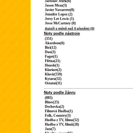
Jaroslav Ježek(6)
Jason Mraz(3)
Javier Navarrete(0)
Jennifer Lopez (2)
Jerry Lee Lewis (1)
Jesse McCartney (0)
Autoři s méně než 0 písněmi (0)
Noty podle nástroje
(351)
Akordeon(6)
Bicí(12)
Duo(3)
Fagot(1)
Flétna(21)
Housle(1)
Klarinet(2)
Klavír(559)
Kytara(32)
Ostatní(11)
Noty podle žánru
(885)
Blues(25)
Dechovka(2)
Filmová Hudba(1)
Folk, Country(3)
Hudba z TV, filmu(52)
Hudba z TV, filmů(28)
Jazz(7)