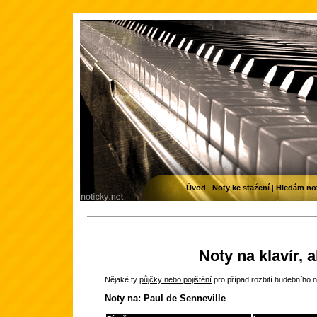
Úvod
|
Noty ke stažení
|
Hledám no
Noty na klavír, 
Nějaké ty
půjčky nebo pojištění
pro případ rozbití hudebního n
Noty na: Paul de Senneville