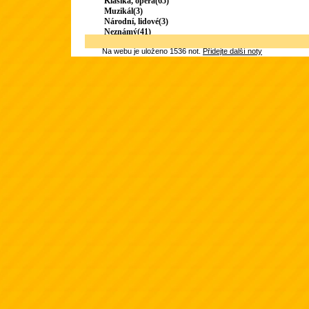
Klasika, opera(65)
Muzikál(3)
Národní, lidové(3)
Neznámý(41)
Na webu je uloženo 1536 not.
Přidejte další noty