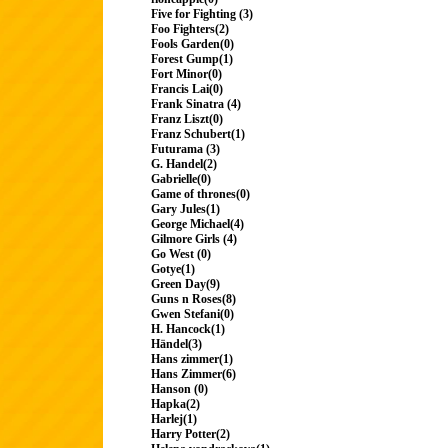
Five for Fighting (3)
Foo Fighters(2)
Fools Garden(0)
Forest Gump(1)
Fort Minor(0)
Francis Lai(0)
Frank Sinatra (4)
Franz Liszt(0)
Franz Schubert(1)
Futurama (3)
G. Handel(2)
Gabrielle(0)
Game of thrones(0)
Gary Jules(1)
George Michael(4)
Gilmore Girls (4)
Go West (0)
Gotye(1)
Green Day(9)
Guns n Roses(8)
Gwen Stefani(0)
H. Hancock(1)
Händel(3)
Hans zimmer(1)
Hans Zimmer(6)
Hanson (0)
Hapka(2)
Harlej(1)
Harry Potter(2)