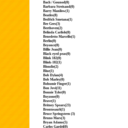
Bach / Gounod(0)
Barbara Streisand(0)
Barry Manilow(1)
Beatles(8)
Bedřich Smetana(1)
Bee Gees(3)
Beethoven(2)
Belinda Carlisle(0)
Benedetto Marcello(1)
Berlin(0)
Beyonce(8)
Billie Jean(0)
Black eyed peas(0)
Blink 182(0)
Blink-182(1)
Blondie(2)
Blue(1)
Bob Dylan(4)
Bob Marley(0)
Bohumir Finger(1)
Bon Jovi(11)
Bonnie Tyler(0)
Boyzone(0)
Brave(1)
Britney Spears(23)
Brontosauři(1)
Bruce Springsteen (3)
Bruno Mars(3)
Bryan Adams(5)
Carlos Gardel(0)