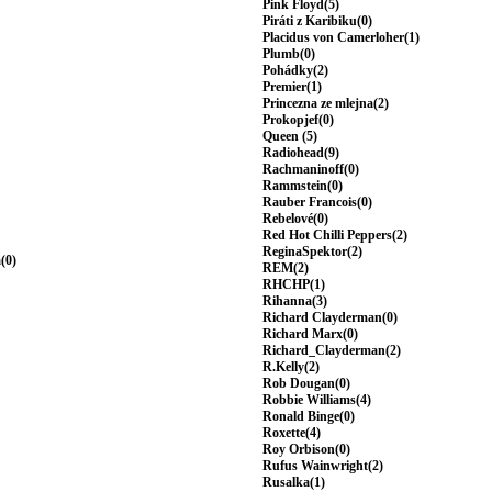
Pink Floyd(5)
Piráti z Karibiku(0)
Placidus von Camerloher(1)
Plumb(0)
Pohádky(2)
Premier(1)
Princezna ze mlejna(2)
Prokopjef(0)
Queen (5)
Radiohead(9)
Rachmaninoff(0)
Rammstein(0)
Rauber Francois(0)
Rebelové(0)
Red Hot Chilli Peppers(2)
ReginaSpektor(2)
(0)
REM(2)
RHCHP(1)
Rihanna(3)
Richard Clayderman(0)
Richard Marx(0)
Richard_Clayderman(2)
R.Kelly(2)
Rob Dougan(0)
Robbie Williams(4)
Ronald Binge(0)
Roxette(4)
Roy Orbison(0)
Rufus Wainwright(2)
Rusalka(1)