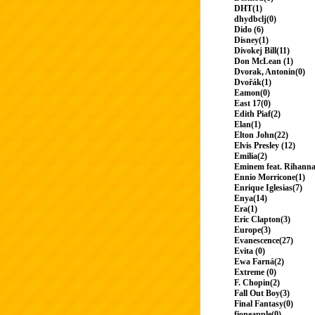
DHT(1)
dhydbclj(0)
Dido (6)
Disney(1)
Divokej Bill(11)
Don McLean (1)
Dvorak, Antonin(0)
Dvořák(1)
Eamon(0)
East 17(0)
Edith Piaf(2)
Elan(1)
Elton John(22)
Elvis Presley (12)
Emilia(2)
Eminem feat. Rihanna
Ennio Morricone(1)
Enrique Iglesias(7)
Enya(14)
Era(1)
Eric Clapton(3)
Europe(3)
Evanescence(27)
Evita (0)
Ewa Farná(2)
Extreme (0)
F. Chopin(2)
Fall Out Boy(3)
Final Fantasy(0)
fioneapple(0)