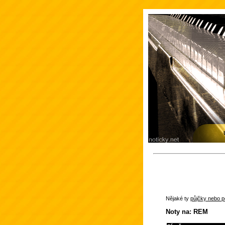
Nějaké ty
půjčky nebo po
Noty na: REM