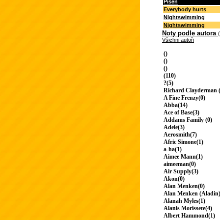
Píseň
Everybody hurts
Nightswimming
Nightswimming
Noty podle autora
Všichni autoři
()
()
()
(110)
?(5)
Richard Clayderman (
A Fine Frenzy(0)
Abba(14)
Ace of Base(3)
Addams Family (0)
Adele(3)
Aerosmith(7)
Afric Simone(1)
a-ha(1)
Aimee Mann(1)
aimeeman(0)
Air Supply(3)
Akon(0)
Alan Menken(0)
Alan Menken (Aladin)
Alanah Myles(1)
Alanis Morissete(4)
Albert Hammond(1)