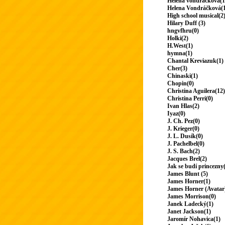
Helena vondrackova(1
Helena Vondráčková(
High school musical(2
Hilary Duff (3)
hngvfhru(0)
Holki(2)
H.West(1)
hymna(1)
Chantal Kreviazuk(1)
Cher(3)
Chinaski(1)
Chopin(0)
Christina Aguilera(12)
Christina Perri(0)
Ivan Hlas(2)
Iyaz(0)
J. Ch. Pez(0)
J. Krieger(0)
J. L. Dusík(0)
J. Pachelbel(0)
J. S. Bach(2)
Jacques Brel(2)
Jak se budí princezny
James Blunt (5)
James Horner(1)
James Horner (Avatar
James Morrison(0)
Janek Ladecký(1)
Janet Jackson(1)
Jaromír Nohavica(1)