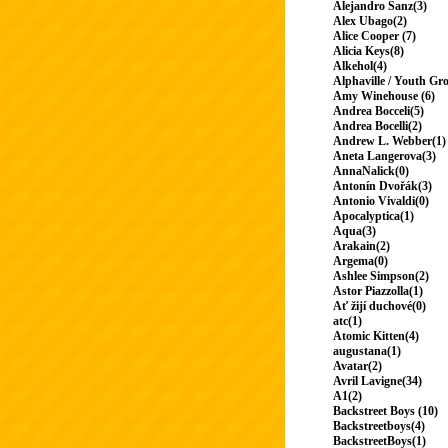
Alejandro Sanz(3)
Alex Ubago(2)
Alice Cooper (7)
Alicia Keys(8)
Alkehol(4)
Alphaville / Youth Gr
Amy Winehouse (6)
Andrea Bocceli(5)
Andrea Bocelli(2)
Andrew L. Webber(1)
Aneta Langerova(3)
AnnaNalick(0)
Antonín Dvořák(3)
Antonio Vivaldi(0)
Apocalyptica(1)
Aqua(3)
Arakain(2)
Argema(0)
Ashlee Simpson(2)
Astor Piazzolla(1)
Ať žijí duchové(0)
atc(1)
Atomic Kitten(4)
augustana(1)
Avatar(2)
Avril Lavigne(34)
A1(2)
Backstreet Boys (10)
Backstreetboys(4)
BackstreetBoys(1)