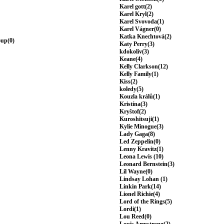
Karel gott(2)
Karel Kryl(2)
Karel Svovoda(1)
Karel Vágner(0)
Katka Knechtová(2)
oup(0)
Katy Perry(3)
kdokoliv(3)
Keane(4)
Kelly Clarkson(12)
Kelly Family(1)
Kiss(2)
koledy(5)
Kouzla králů(1)
Kristína(3)
Kryštof(2)
Kuroshitsuji(1)
Kylie Minogue(3)
Lady Gaga(8)
Led Zeppelin(0)
Lenny Kravitz(1)
Leona Lewis (10)
Leonard Bernstein(3)
Lil Wayne(0)
Lindsay Lohan (1)
Linkin Park(14)
Lionel Richie(4)
Lord of the Rings(5)
Lordi(1)
Lou Reed(0)