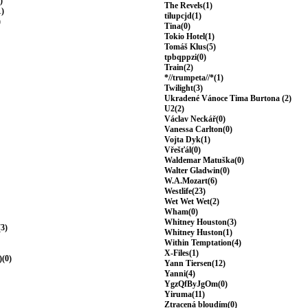
)
The Revels(1)
1)
tilupcjd(1)
)
Tina(0)
Tokio Hotel(1)
Tomáš Klus(5)
tpbqppzi(0)
Train(2)
*//trumpeta//*(1)
Twilight(3)
Ukradené Vánoce Tima Burtona (2)
U2(2)
Václav Neckář(0)
Vanessa Carlton(0)
Vojta Dyk(1)
Vřešťál(0)
Waldemar Matuška(0)
Walter Gladwin(0)
W.A.Mozart(6)
Westlife(23)
Wet Wet Wet(2)
Wham(0)
Whitney Houston(3)
(3)
Whitney Huston(1)
Within Temptation(4)
X-Files(1)
)(0)
Yann Tiersen(12)
Yanni(4)
YgzQfByJgOm(0)
Yiruma(11)
Ztracená bloudím(0)