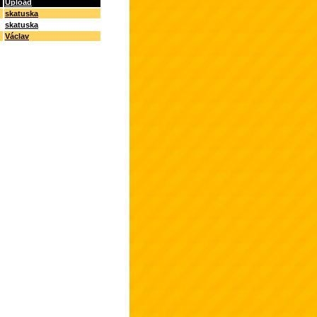
Upload
skatuska
skatuska
Václav