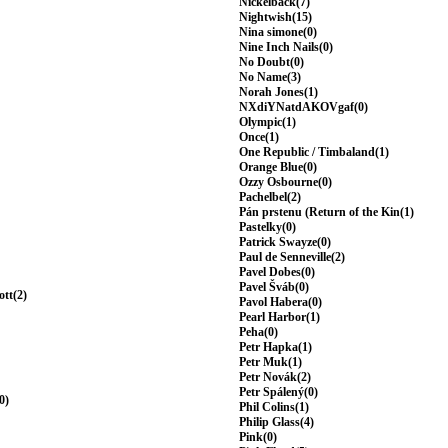
Nickelback(7)
Nightwish(15)
Nina simone(0)
Nine Inch Nails(0)
No Doubt(0)
No Name(3)
Norah Jones(1)
NXdiYNatdAKOVgaf(0)
Olympic(1)
Once(1)
One Republic / Timbaland(1)
Orange Blue(0)
Ozzy Osbourne(0)
Pachelbel(2)
Pán prstenu (Return of the Kin(1)
Pastelky(0)
Patrick Swayze(0)
Paul de Senneville(2)
Pavel Dobes(0)
Pavel Šváb(0)
ott(2)
Pavol Habera(0)
Pearl Harbor(1)
Peha(0)
Petr Hapka(1)
Petr Muk(1)
Petr Novák(2)
Petr Spálený(0)
0)
Phil Colins(1)
Philip Glass(4)
Pink(0)