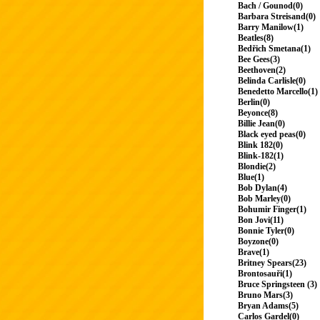
Bach / Gounod(0)
Barbara Streisand(0)
Barry Manilow(1)
Beatles(8)
Bedřich Smetana(1)
Bee Gees(3)
Beethoven(2)
Belinda Carlisle(0)
Benedetto Marcello(1)
Berlin(0)
Beyonce(8)
Billie Jean(0)
Black eyed peas(0)
Blink 182(0)
Blink-182(1)
Blondie(2)
Blue(1)
Bob Dylan(4)
Bob Marley(0)
Bohumir Finger(1)
Bon Jovi(11)
Bonnie Tyler(0)
Boyzone(0)
Brave(1)
Britney Spears(23)
Brontosauři(1)
Bruce Springsteen (3)
Bruno Mars(3)
Bryan Adams(5)
Carlos Gardel(0)