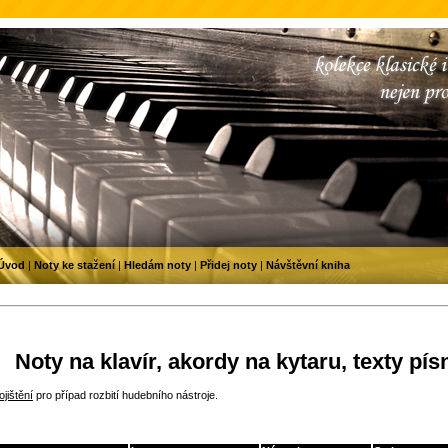
Úvod
|
Noty ke stažení
|
Hledám noty
|
Přidej noty
|
Návštěvní kniha
Noty na klavír, akordy na kytaru, texty pís
jištění
pro případ rozbití hudebního nástroje.