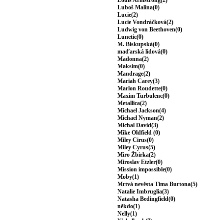
Louis Armstrong(2)
Luboš Malina(0)
Lucie(2)
Lucie Vondráčková(2)
Ludwig von Beethoven(0)
Lunetic(0)
M. Biskupská(0)
maďarská lidová(0)
Madonna(2)
Maksim(0)
Mandrage(2)
Mariah Carey(3)
Marlon Roudette(0)
Maxim Turbulenc(0)
Metallica(2)
Michael Jackson(4)
Michael Nyman(2)
Michal David(3)
Mike Oldfield (0)
Miley Cirus(0)
Miley Cyrus(5)
Miro Žbirka(2)
Miroslav Etzler(0)
Mission impossible(0)
Moby(1)
Mrtvá nevěsta Tima Burtona(5)
Natalie Imbruglia(3)
Natasha Bedingfield(0)
někdo(1)
Nelly(1)