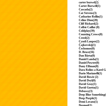
carter burwel(2)
Carter Burwell(1)
Cascada(2)
Cat Stevens(3)
Catharine Rollin(1)
Celine Dion(20)
Cliff Richard(2)
Colbie Caillat (0)
Coldplay(39)
Counting Crows(0)
Creed(2)
Cyndi Lauper(2)
Čajkovskij(1)
Čechomor(0)
D. Bruce(16)
Dan Bárta(0)
Daniel Landa(1)
Daniel Powter(0)
Dany Elfman(0)
Dara Rolins a Karel G
Dario Marianelli(1)
David Bowie (2)
David Deyl(0)
David Gray(1)
David Guetta(1)
Debussy(3)
Deep Blue Something(
Deep Purple(1)
Demi Lovato(1)
Desmod(1)