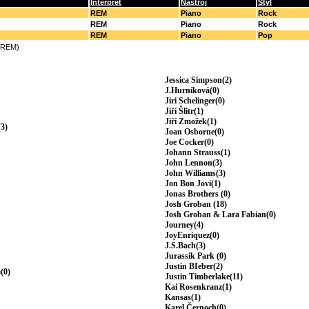
Interpret
Nástroj
Styl
REM
Piano
Rock
REM
Piano
Rock
REM
Piano
Pop
(REM)
Jessica Simpson(2)
J.Hurníková(0)
Jiri Schelinger(0)
Jiří Šlitr(1)
Jiří Zmožek(1)
3)
Joan Osborne(0)
Joe Cocker(0)
Johann Strauss(1)
John Lennon(3)
John Williams(3)
Jon Bon Jovi(1)
Jonas Brothers (0)
Josh Groban (18)
Josh Groban & Lara Fabian(0)
Journey(4)
JoyEnriquez(0)
J.S.Bach(3)
Jurassik Park (0)
Justin BIeber(2)
(0)
Justin Timberlake(11)
Kai Rosenkranz(1)
Kansas(1)
Karel Černoch(0)