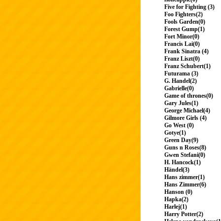
Five for Fighting (3)
Foo Fighters(2)
Fools Garden(0)
Forest Gump(1)
Fort Minor(0)
Francis Lai(0)
Frank Sinatra (4)
Franz Liszt(0)
Franz Schubert(1)
Futurama (3)
G. Handel(2)
Gabrielle(0)
Game of thrones(0)
Gary Jules(1)
George Michael(4)
Gilmore Girls (4)
Go West (0)
Gotye(1)
Green Day(9)
Guns n Roses(8)
Gwen Stefani(0)
H. Hancock(1)
Händel(3)
Hans zimmer(1)
Hans Zimmer(6)
Hanson (0)
Hapka(2)
Harlej(1)
Harry Potter(2)