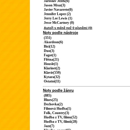
Jaroslav Ježek(6)
Jason Mraz(3)
Javier Navarrete(0)
Jennifer Lopez (2)
Jerry Lee Lewis (1)
Jesse McCartney (0)
Autoři s méně než 0 písněmi (0)
Noty podle nástroje
(351)
Akordeon(6)
Bicí(12)
Duo(3)
Fagot(1)
Flétna(21)
Housle(1)
Klarinet(2)
Klavír(559)
Kytara(32)
Ostatní(11)
Noty podle žánru
(885)
Blues(25)
Dechovka(2)
Filmová Hudba(1)
Folk, Country(3)
Hudba z TV, filmu(52)
Hudba z TV, filmů(28)
Jazz(7)