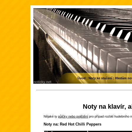
Úvod
|
Noty ke stažení
|
Hledám no
Noty na klavír, 
Nějaké ty
půjčky nebo pojištění
pro případ rozbití hudebního n
Noty na: Red Hot Chilli Peppers