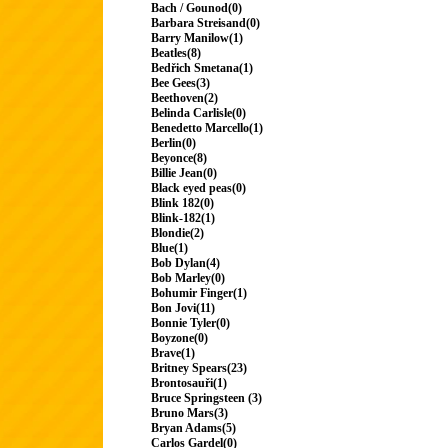
Bach / Gounod(0)
Barbara Streisand(0)
Barry Manilow(1)
Beatles(8)
Bedřich Smetana(1)
Bee Gees(3)
Beethoven(2)
Belinda Carlisle(0)
Benedetto Marcello(1)
Berlin(0)
Beyonce(8)
Billie Jean(0)
Black eyed peas(0)
Blink 182(0)
Blink-182(1)
Blondie(2)
Blue(1)
Bob Dylan(4)
Bob Marley(0)
Bohumir Finger(1)
Bon Jovi(11)
Bonnie Tyler(0)
Boyzone(0)
Brave(1)
Britney Spears(23)
Brontosauři(1)
Bruce Springsteen (3)
Bruno Mars(3)
Bryan Adams(5)
Carlos Gardel(0)