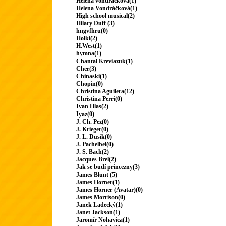
Helena vondrackova(1)
Helena Vondráčková(1)
High school musical(2)
Hilary Duff (3)
hngvfhru(0)
Holki(2)
H.West(1)
hymna(1)
Chantal Kreviazuk(1)
Cher(3)
Chinaski(1)
Chopin(0)
Christina Aguilera(12)
Christina Perri(0)
Ivan Hlas(2)
Iyaz(0)
J. Ch. Pez(0)
J. Krieger(0)
J. L. Dusík(0)
J. Pachelbel(0)
J. S. Bach(2)
Jacques Brel(2)
Jak se budí princezny(3)
James Blunt (5)
James Horner(1)
James Horner (Avatar)(0)
James Morrison(0)
Janek Ladecký(1)
Janet Jackson(1)
Jaromír Nohavica(1)