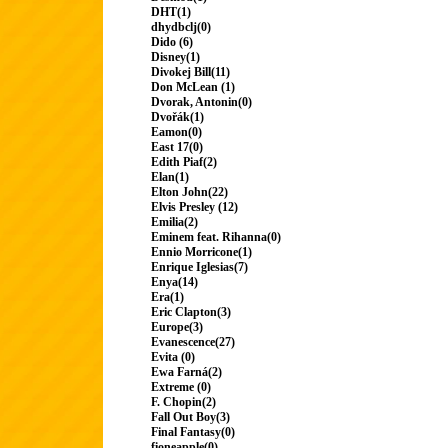
DHT(1)
dhydbclj(0)
Dido (6)
Disney(1)
Divokej Bill(11)
Don McLean (1)
Dvorak, Antonin(0)
Dvořák(1)
Eamon(0)
East 17(0)
Edith Piaf(2)
Elan(1)
Elton John(22)
Elvis Presley (12)
Emilia(2)
Eminem feat. Rihanna(0)
Ennio Morricone(1)
Enrique Iglesias(7)
Enya(14)
Era(1)
Eric Clapton(3)
Europe(3)
Evanescence(27)
Evita (0)
Ewa Farná(2)
Extreme (0)
F. Chopin(2)
Fall Out Boy(3)
Final Fantasy(0)
fioneapple(0)