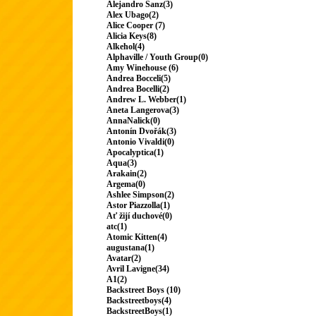
Alejandro Sanz(3)
Alex Ubago(2)
Alice Cooper (7)
Alicia Keys(8)
Alkehol(4)
Alphaville / Youth Group(0)
Amy Winehouse (6)
Andrea Bocceli(5)
Andrea Bocelli(2)
Andrew L. Webber(1)
Aneta Langerova(3)
AnnaNalick(0)
Antonín Dvořák(3)
Antonio Vivaldi(0)
Apocalyptica(1)
Aqua(3)
Arakain(2)
Argema(0)
Ashlee Simpson(2)
Astor Piazzolla(1)
Ať žijí duchové(0)
atc(1)
Atomic Kitten(4)
augustana(1)
Avatar(2)
Avril Lavigne(34)
A1(2)
Backstreet Boys (10)
Backstreetboys(4)
BackstreetBoys(1)