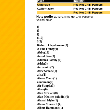
Píseň
Interpret
Otherside
Red Hot Chilli Peppers
Californacion
Red Hot Chilli Peppers
Red Hot Chilli Peppers
Noty podle autora
(Red Hot Chilli Peppers)
Všichni autoři
()
()
()
(110)
?(5)
Richard Clayderman (3)
A Fine Frenzy(0)
Abba(14)
Ace of Base(3)
Addams Family (0)
Adele(3)
Aerosmith(7)
Afric Simone(1)
a-ha(1)
Aimee Mann(1)
aimeeman(0)
Air Supply(3)
Akon(0)
Alan Menken(0)
Alan Menken (Aladin)(0)
Alanah Myles(1)
Alanis Morissete(4)
Albert Hammond(1)