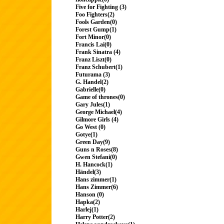
Five for Fighting (3)
Foo Fighters(2)
Fools Garden(0)
Forest Gump(1)
Fort Minor(0)
Francis Lai(0)
Frank Sinatra (4)
Franz Liszt(0)
Franz Schubert(1)
Futurama (3)
G. Handel(2)
Gabrielle(0)
Game of thrones(0)
Gary Jules(1)
George Michael(4)
Gilmore Girls (4)
Go West (0)
Gotye(1)
Green Day(9)
Guns n Roses(8)
Gwen Stefani(0)
H. Hancock(1)
Händel(3)
Hans zimmer(1)
Hans Zimmer(6)
Hanson (0)
Hapka(2)
Harlej(1)
Harry Potter(2)