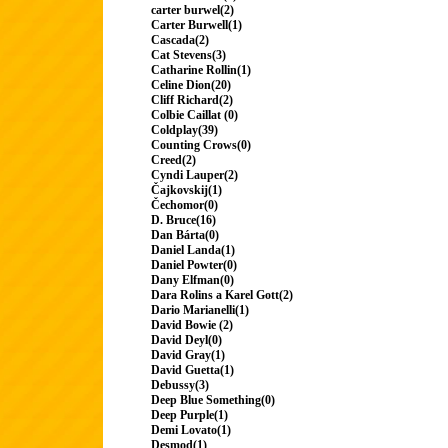
carter burwel(2)
Carter Burwell(1)
Cascada(2)
Cat Stevens(3)
Catharine Rollin(1)
Celine Dion(20)
Cliff Richard(2)
Colbie Caillat (0)
Coldplay(39)
Counting Crows(0)
Creed(2)
Cyndi Lauper(2)
Čajkovskij(1)
Čechomor(0)
D. Bruce(16)
Dan Bárta(0)
Daniel Landa(1)
Daniel Powter(0)
Dany Elfman(0)
Dara Rolins a Karel Gott(2)
Dario Marianelli(1)
David Bowie (2)
David Deyl(0)
David Gray(1)
David Guetta(1)
Debussy(3)
Deep Blue Something(0)
Deep Purple(1)
Demi Lovato(1)
Desmod(1)