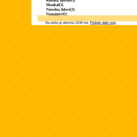
Klasika, opera(65)
Muzikál(3)
Národní, lidové(3)
Neznámý(41)
Na webu je uloženo 1536 not.
Přidejte další noty