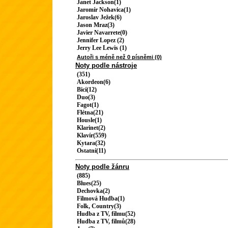
Janet Jackson(1)
Jaromír Nohavica(1)
Jaroslav Ježek(6)
Jason Mraz(3)
Javier Navarrete(0)
Jennifer Lopez (2)
Jerry Lee Lewis (1)
Autoři s méně než 0 písněmi (0)
Noty podle nástroje
(351)
Akordeon(6)
Bicí(12)
Duo(3)
Fagot(1)
Flétna(21)
Housle(1)
Klarinet(2)
Klavír(559)
Kytara(32)
Ostatní(11)
Noty podle žánru
(885)
Blues(25)
Dechovka(2)
Filmová Hudba(1)
Folk, Country(3)
Hudba z TV, filmu(52)
Hudba z TV, filmů(28)