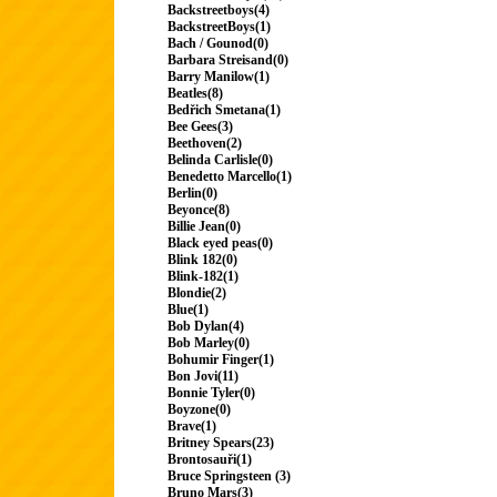
Backstreetboys(4)
BackstreetBoys(1)
Bach / Gounod(0)
Barbara Streisand(0)
Barry Manilow(1)
Beatles(8)
Bedřich Smetana(1)
Bee Gees(3)
Beethoven(2)
Belinda Carlisle(0)
Benedetto Marcello(1)
Berlin(0)
Beyonce(8)
Billie Jean(0)
Black eyed peas(0)
Blink 182(0)
Blink-182(1)
Blondie(2)
Blue(1)
Bob Dylan(4)
Bob Marley(0)
Bohumir Finger(1)
Bon Jovi(11)
Bonnie Tyler(0)
Boyzone(0)
Brave(1)
Britney Spears(23)
Brontosauři(1)
Bruce Springsteen (3)
Bruno Mars(3)