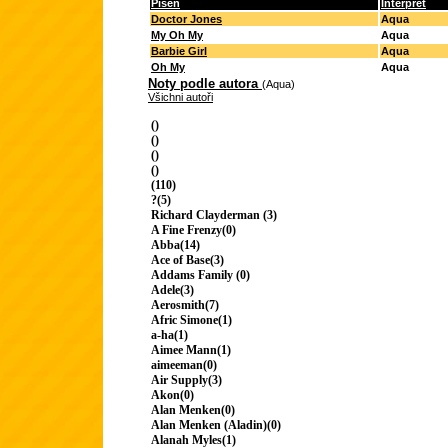
Píseň
Interpret
Doctor Jones
Aqua
My Oh My
Aqua
Barbie Girl
Aqua
Oh My
Aqua
Noty podle autora
(Aqua)
Všichni autoři
()
()
()
()
(110)
?(5)
Richard Clayderman (3)
A Fine Frenzy(0)
Abba(14)
Ace of Base(3)
Addams Family (0)
Adele(3)
Aerosmith(7)
Afric Simone(1)
a-ha(1)
Aimee Mann(1)
aimeeman(0)
Air Supply(3)
Akon(0)
Alan Menken(0)
Alan Menken (Aladin)(0)
Alanah Myles(1)