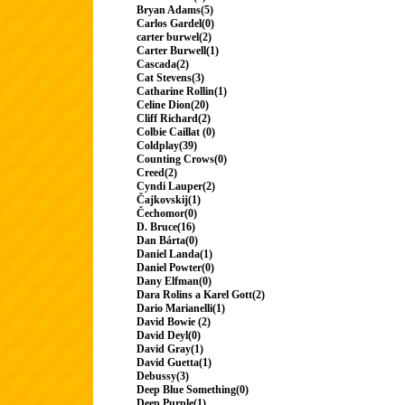
Bryan Adams(5)
Carlos Gardel(0)
carter burwel(2)
Carter Burwell(1)
Cascada(2)
Cat Stevens(3)
Catharine Rollin(1)
Celine Dion(20)
Cliff Richard(2)
Colbie Caillat (0)
Coldplay(39)
Counting Crows(0)
Creed(2)
Cyndi Lauper(2)
Čajkovskij(1)
Čechomor(0)
D. Bruce(16)
Dan Bárta(0)
Daniel Landa(1)
Daniel Powter(0)
Dany Elfman(0)
Dara Rolins a Karel Gott(2)
Dario Marianelli(1)
David Bowie (2)
David Deyl(0)
David Gray(1)
David Guetta(1)
Debussy(3)
Deep Blue Something(0)
Deep Purple(1)