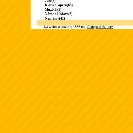
Jazz(7)
Klasika, opera(65)
Muzikál(3)
Národní, lidové(3)
Neznámý(41)
Na webu je uloženo 1536 not.
Přidejte další noty