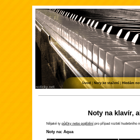
Úvod
|
Noty ke stažení
|
Hledám no
Noty na klavír, 
Nějaké ty
půjčky nebo pojištění
pro případ rozbití hudebního n
Noty na: Aqua