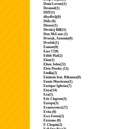
Demi Lovato(1)
Desmod(1)
DHT(1)
dhydbclj(0)
Dido (6)
Disney(1)
Divokej Bill(11)
Don McLean (1)
Dvorak, Antonin(0)
Dvořák(1)
Eamon(0)
East 17(0)
Edith Piaf(2)
Elan(1)
Elton John(22)
Elvis Presley (12)
Emilia(2)
Eminem feat. Rihanna(0)
Ennio Morricone(1)
Enrique Iglesias(7)
Enya(14)
Era(1)
Eric Clapton(3)
Europe(3)
Evanescence(27)
Evita (0)
Ewa Farná(2)
Extreme (0)
F. Chopin(2)