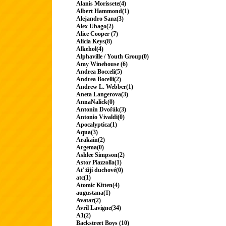
Alanis Morissete(4)
Albert Hammond(1)
Alejandro Sanz(3)
Alex Ubago(2)
Alice Cooper (7)
Alicia Keys(8)
Alkehol(4)
Alphaville / Youth Group(0)
Amy Winehouse (6)
Andrea Bocceli(5)
Andrea Bocelli(2)
Andrew L. Webber(1)
Aneta Langerova(3)
AnnaNalick(0)
Antonín Dvořák(3)
Antonio Vivaldi(0)
Apocalyptica(1)
Aqua(3)
Arakain(2)
Argema(0)
Ashlee Simpson(2)
Astor Piazzolla(1)
Ať žijí duchové(0)
atc(1)
Atomic Kitten(4)
augustana(1)
Avatar(2)
Avril Lavigne(34)
A1(2)
Backstreet Boys (10)