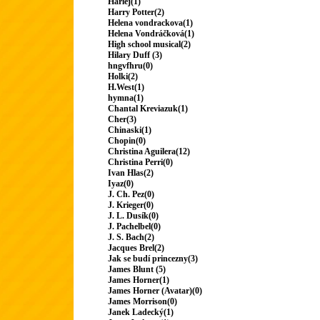
Harlej(1)
Harry Potter(2)
Helena vondrackova(1)
Helena Vondráčková(1)
High school musical(2)
Hilary Duff (3)
hngvfhru(0)
Holki(2)
H.West(1)
hymna(1)
Chantal Kreviazuk(1)
Cher(3)
Chinaski(1)
Chopin(0)
Christina Aguilera(12)
Christina Perri(0)
Ivan Hlas(2)
Iyaz(0)
J. Ch. Pez(0)
J. Krieger(0)
J. L. Dusík(0)
J. Pachelbel(0)
J. S. Bach(2)
Jacques Brel(2)
Jak se budí princezny(3)
James Blunt (5)
James Horner(1)
James Horner (Avatar)(0)
James Morrison(0)
Janek Ladecký(1)