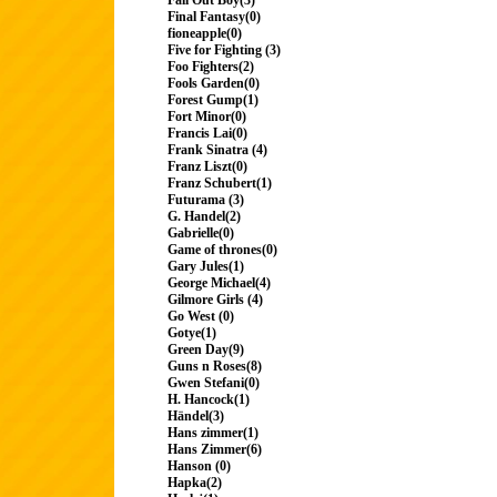
Fall Out Boy(3)
Final Fantasy(0)
fioneapple(0)
Five for Fighting (3)
Foo Fighters(2)
Fools Garden(0)
Forest Gump(1)
Fort Minor(0)
Francis Lai(0)
Frank Sinatra (4)
Franz Liszt(0)
Franz Schubert(1)
Futurama (3)
G. Handel(2)
Gabrielle(0)
Game of thrones(0)
Gary Jules(1)
George Michael(4)
Gilmore Girls (4)
Go West (0)
Gotye(1)
Green Day(9)
Guns n Roses(8)
Gwen Stefani(0)
H. Hancock(1)
Händel(3)
Hans zimmer(1)
Hans Zimmer(6)
Hanson (0)
Hapka(2)