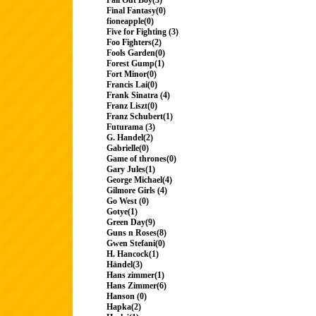
Fall Out Boy(3)
Final Fantasy(0)
fioneapple(0)
Five for Fighting (3)
Foo Fighters(2)
Fools Garden(0)
Forest Gump(1)
Fort Minor(0)
Francis Lai(0)
Frank Sinatra (4)
Franz Liszt(0)
Franz Schubert(1)
Futurama (3)
G. Handel(2)
Gabrielle(0)
Game of thrones(0)
Gary Jules(1)
George Michael(4)
Gilmore Girls (4)
Go West (0)
Gotye(1)
Green Day(9)
Guns n Roses(8)
Gwen Stefani(0)
H. Hancock(1)
Händel(3)
Hans zimmer(1)
Hans Zimmer(6)
Hanson (0)
Hapka(2)