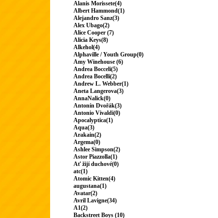
Alanis Morissete(4)
Albert Hammond(1)
Alejandro Sanz(3)
Alex Ubago(2)
Alice Cooper (7)
Alicia Keys(8)
Alkehol(4)
Alphaville / Youth Group(0)
Amy Winehouse (6)
Andrea Bocceli(5)
Andrea Bocelli(2)
Andrew L. Webber(1)
Aneta Langerova(3)
AnnaNalick(0)
Antonín Dvořák(3)
Antonio Vivaldi(0)
Apocalyptica(1)
Aqua(3)
Arakain(2)
Argema(0)
Ashlee Simpson(2)
Astor Piazzolla(1)
Ať žijí duchové(0)
atc(1)
Atomic Kitten(4)
augustana(1)
Avatar(2)
Avril Lavigne(34)
A1(2)
Backstreet Boys (10)