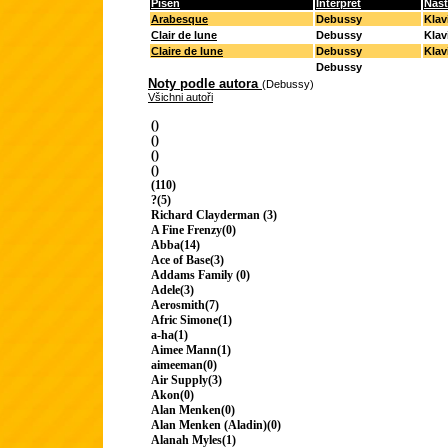
Píseň
Interpret
Nást
Arabesque
Debussy
Klav
Clair de lune
Debussy
Klav
Claire de lune
Debussy
Klav
Debussy
Noty podle autora
(Debussy)
Všichni autoři
()
()
()
()
(110)
?(5)
Richard Clayderman (3)
A Fine Frenzy(0)
Abba(14)
Ace of Base(3)
Addams Family (0)
Adele(3)
Aerosmith(7)
Afric Simone(1)
a-ha(1)
Aimee Mann(1)
aimeeman(0)
Air Supply(3)
Akon(0)
Alan Menken(0)
Alan Menken (Aladin)(0)
Alanah Myles(1)