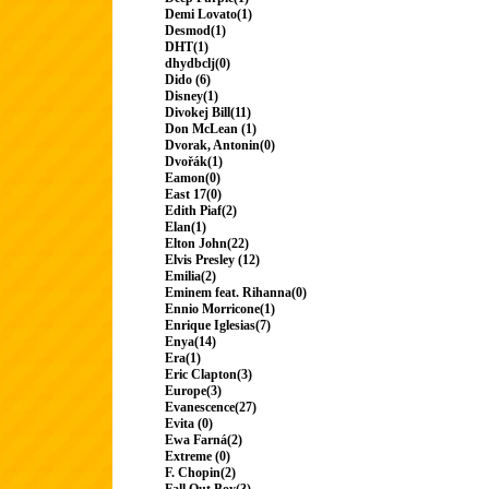
Demi Lovato(1)
Desmod(1)
DHT(1)
dhydbclj(0)
Dido (6)
Disney(1)
Divokej Bill(11)
Don McLean (1)
Dvorak, Antonin(0)
Dvořák(1)
Eamon(0)
East 17(0)
Edith Piaf(2)
Elan(1)
Elton John(22)
Elvis Presley (12)
Emilia(2)
Eminem feat. Rihanna(0)
Ennio Morricone(1)
Enrique Iglesias(7)
Enya(14)
Era(1)
Eric Clapton(3)
Europe(3)
Evanescence(27)
Evita (0)
Ewa Farná(2)
Extreme (0)
F. Chopin(2)