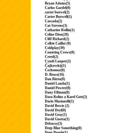
Bryan Adams(5)
Carlos Gardel(0)
carter burwel(2)
Carter Burwell(1)
Cascada(2)
Cat Stevens(3)
Catharine Rollin(1)
Celine Dion(20)
Cliff Richard(2)
Colbie Caillat (0)
Coldplay(39)
Counting Crows(0)
Creed(2)
Cyndi Lauper(2)
Čajkovskij(1)
Čechomor(0)
D. Bruce(16)
Dan Bárta(0)
Daniel Landa(1)
Daniel Powter(0)
Dany Elfman(0)
Dara Rolins a Karel Gott(2)
Dario Marianelli(1)
David Bowie (2)
David Deyl(0)
David Gray(1)
David Guetta(1)
Debussy(3)
Deep Blue Something(0)
Deep Purple(1)