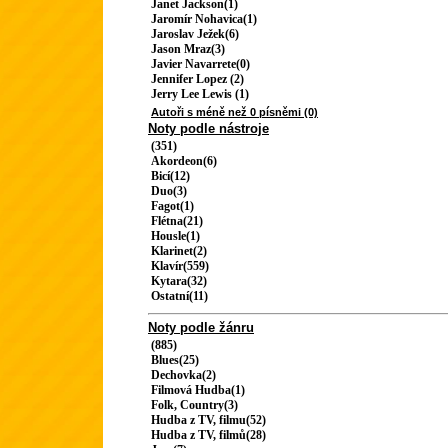
Janet Jackson(1)
Jaromír Nohavica(1)
Jaroslav Ježek(6)
Jason Mraz(3)
Javier Navarrete(0)
Jennifer Lopez (2)
Jerry Lee Lewis (1)
Autoři s méně než 0 písněmi (0)
Noty podle nástroje
(351)
Akordeon(6)
Bicí(12)
Duo(3)
Fagot(1)
Flétna(21)
Housle(1)
Klarinet(2)
Klavír(559)
Kytara(32)
Ostatní(11)
Noty podle žánru
(885)
Blues(25)
Dechovka(2)
Filmová Hudba(1)
Folk, Country(3)
Hudba z TV, filmu(52)
Hudba z TV, filmů(28)