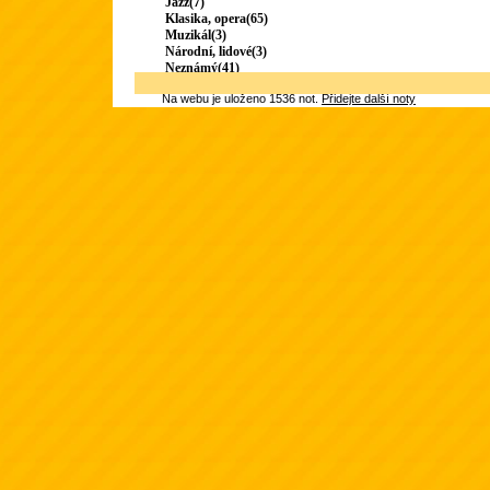
Jazz(7)
Klasika, opera(65)
Muzikál(3)
Národní, lidové(3)
Neznámý(41)
Na webu je uloženo 1536 not.
Přidejte další noty