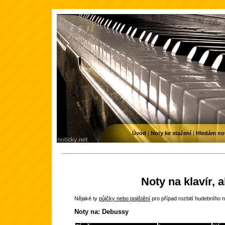
Úvod
|
Noty ke stažení
|
Hledám no
Noty na klavír, 
Nějaké ty
půjčky nebo pojištění
pro případ rozbití hudebního n
Noty na: Debussy