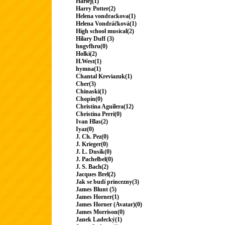
Harlej(1)
Harry Potter(2)
Helena vondrackova(1)
Helena Vondráčková(1)
High school musical(2)
Hilary Duff (3)
hngvfhru(0)
Holki(2)
H.West(1)
hymna(1)
Chantal Kreviazuk(1)
Cher(3)
Chinaski(1)
Chopin(0)
Christina Aguilera(12)
Christina Perri(0)
Ivan Hlas(2)
Iyaz(0)
J. Ch. Pez(0)
J. Krieger(0)
J. L. Dusík(0)
J. Pachelbel(0)
J. S. Bach(2)
Jacques Brel(2)
Jak se budí princezny(3)
James Blunt (5)
James Horner(1)
James Horner (Avatar)(0)
James Morrison(0)
Janek Ladecký(1)