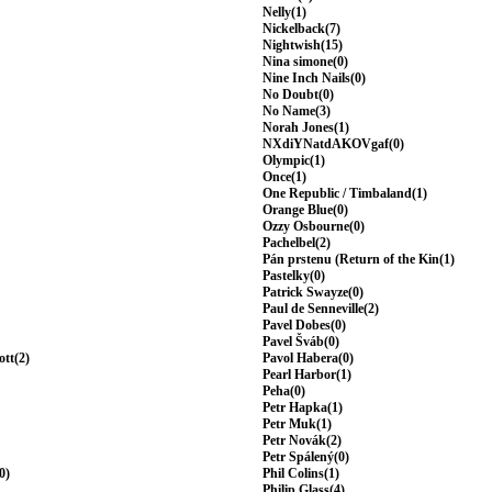
Nelly(1)
Nickelback(7)
Nightwish(15)
Nina simone(0)
Nine Inch Nails(0)
No Doubt(0)
No Name(3)
Norah Jones(1)
NXdiYNatdAKOVgaf(0)
Olympic(1)
Once(1)
One Republic / Timbaland(1)
Orange Blue(0)
Ozzy Osbourne(0)
Pachelbel(2)
Pán prstenu (Return of the Kin(1)
Pastelky(0)
Patrick Swayze(0)
Paul de Senneville(2)
Pavel Dobes(0)
Pavel Šváb(0)
ott(2)
Pavol Habera(0)
Pearl Harbor(1)
Peha(0)
Petr Hapka(1)
Petr Muk(1)
Petr Novák(2)
Petr Spálený(0)
0)
Phil Colins(1)
Philip Glass(4)