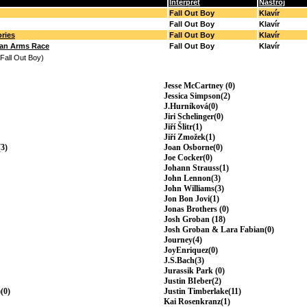
Interpret
Nástroj
Fall Out Boy
Klavír
Fall Out Boy
Klavír
ries
Fall Out Boy
Klavír
s an Arms Race
Fall Out Boy
Klavír
(Fall Out Boy)
Jesse McCartney (0)
Jessica Simpson(2)
J.Hurníková(0)
Jiri Schelinger(0)
Jiří Šlitr(1)
Jiří Zmožek(1)
3)
Joan Osborne(0)
Joe Cocker(0)
Johann Strauss(1)
John Lennon(3)
John Williams(3)
Jon Bon Jovi(1)
Jonas Brothers (0)
Josh Groban (18)
Josh Groban & Lara Fabian(0)
Journey(4)
JoyEnriquez(0)
J.S.Bach(3)
Jurassik Park (0)
Justin BIeber(2)
(0)
Justin Timberlake(11)
Kai Rosenkranz(1)