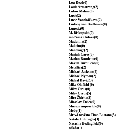
Lou Reed(0)
Louis Armstrong(2)
Luboš Malina(0)
Lucie(2)
Lucie Vondráčková(2)
Ludwig von Beethoven(0)
Lunetic(0)
M. Biskupská(0)
maďarská lidová(0)
Madonna(2)
Maksim(0)
Mandrage(2)
Mariah Carey(3)
Marlon Roudette(0)
Maxim Turbulenc(0)
Metallica(2)
Michael Jackson(4)
Michael Nyman(2)
Michal David(3)
Mike Oldfield (0)
Miley Cirus(0)
Miley Cyrus(5)
Miro Žbirka(2)
Miroslav Etzler(0)
Mission impossible(0)
Moby(1)
Mrtvá nevěsta Tima Burtona(5)
Natalie Imbruglia(3)
Natasha Bedingfield(0)
někdo(1)