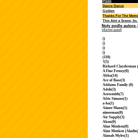
Píseň
Dance Dance
Golden
Thanks For The Memo
This Aint a Scene, It
Noty podle autora
Všichni autoři
()
()
()
()
(110)
?(5)
Richard Clayderman (
A Fine Frenzy(0)
Abba(14)
Ace of Base(3)
Addams Family (0)
Adele(3)
Aerosmith(7)
Afric Simone(1)
a-ha(1)
Aimee Mann(1)
aimeeman(0)
Air Supply(3)
Akon(0)
Alan Menken(0)
Alan Menken (Aladin)
Alanah Myles(1)