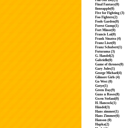
Fall Out Boy(3)
Final Fantasy(0)
fioneapple(0)
Five for Fighting (3)
Foo Fighters(2)
Fools Garden(0)
Forest Gump(1)
Fort Minor(0)
Francis Lai(0)
Frank Sinatra (4)
Franz Liszt(0)
Franz Schubert(1)
Futurama (3)
G. Handel(2)
Gabrielle(0)
Game of thrones(0)
Gary Jules(1)
George Michael(4)
Gilmore Girls (4)
Go West (0)
Gotye(1)
Green Day(9)
Guns n Roses(8)
Gwen Stefani(0)
H. Hancock(1)
Händel(3)
Hans zimmer(1)
Hans Zimmer(6)
Hanson (0)
Hapka(2)