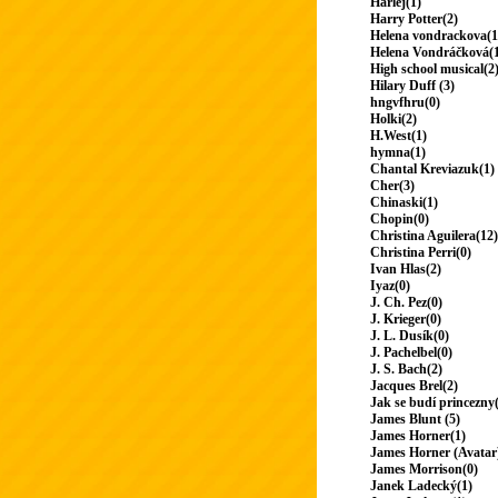
Harlej(1)
Harry Potter(2)
Helena vondrackova(1
Helena Vondráčková(
High school musical(2
Hilary Duff (3)
hngvfhru(0)
Holki(2)
H.West(1)
hymna(1)
Chantal Kreviazuk(1)
Cher(3)
Chinaski(1)
Chopin(0)
Christina Aguilera(12)
Christina Perri(0)
Ivan Hlas(2)
Iyaz(0)
J. Ch. Pez(0)
J. Krieger(0)
J. L. Dusík(0)
J. Pachelbel(0)
J. S. Bach(2)
Jacques Brel(2)
Jak se budí princezny
James Blunt (5)
James Horner(1)
James Horner (Avatar
James Morrison(0)
Janek Ladecký(1)