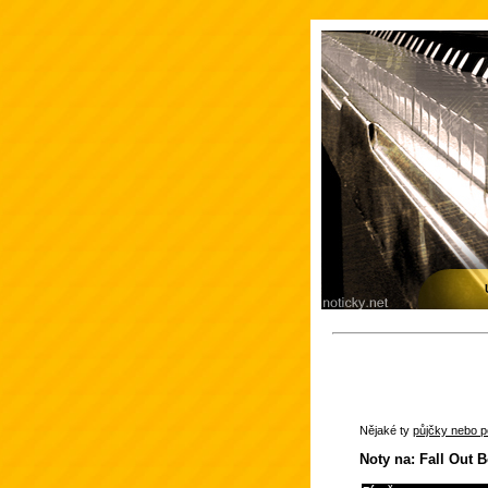
Nějaké ty
půjčky nebo po
Noty na: Fall Out 