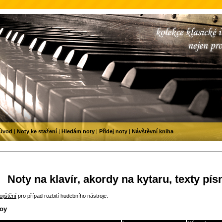
Úvod
|
Noty ke stažení
|
Hledám noty
|
Přidej noty
|
Návštěvní kniha
Noty na klavír, akordy na kytaru, texty pís
jištění
pro případ rozbití hudebního nástroje.
Boy