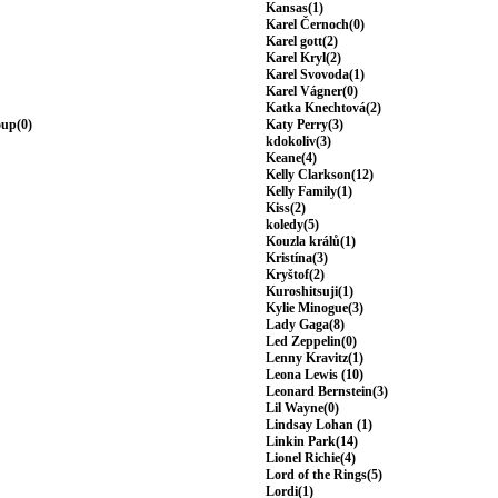
Kansas(1)
Karel Černoch(0)
Karel gott(2)
Karel Kryl(2)
Karel Svovoda(1)
Karel Vágner(0)
Katka Knechtová(2)
oup(0)
Katy Perry(3)
kdokoliv(3)
Keane(4)
Kelly Clarkson(12)
Kelly Family(1)
Kiss(2)
koledy(5)
Kouzla králů(1)
Kristína(3)
Kryštof(2)
Kuroshitsuji(1)
Kylie Minogue(3)
Lady Gaga(8)
Led Zeppelin(0)
Lenny Kravitz(1)
Leona Lewis (10)
Leonard Bernstein(3)
Lil Wayne(0)
Lindsay Lohan (1)
Linkin Park(14)
Lionel Richie(4)
Lord of the Rings(5)
Lordi(1)