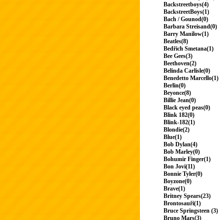
Backstreetboys(4)
BackstreetBoys(1)
Bach / Gounod(0)
Barbara Streisand(0)
Barry Manilow(1)
Beatles(8)
Bedřich Smetana(1)
Bee Gees(3)
Beethoven(2)
Belinda Carlisle(0)
Benedetto Marcello(1)
Berlin(0)
Beyonce(8)
Billie Jean(0)
Black eyed peas(0)
Blink 182(0)
Blink-182(1)
Blondie(2)
Blue(1)
Bob Dylan(4)
Bob Marley(0)
Bohumir Finger(1)
Bon Jovi(11)
Bonnie Tyler(0)
Boyzone(0)
Brave(1)
Britney Spears(23)
Brontosauři(1)
Bruce Springsteen (3)
Bruno Mars(3)