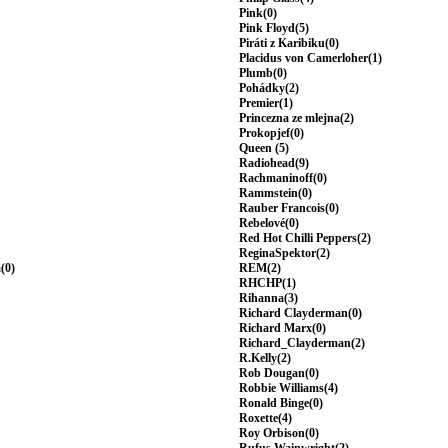
Pink(0)
Pink Floyd(5)
Piráti z Karibiku(0)
Placidus von Camerloher(1)
Plumb(0)
Pohádky(2)
Premier(1)
Princezna ze mlejna(2)
Prokopjef(0)
Queen (5)
Radiohead(9)
Rachmaninoff(0)
Rammstein(0)
Rauber Francois(0)
Rebelové(0)
Red Hot Chilli Peppers(2)
ReginaSpektor(2)
(0)
REM(2)
RHCHP(1)
Rihanna(3)
Richard Clayderman(0)
Richard Marx(0)
Richard_Clayderman(2)
R.Kelly(2)
Rob Dougan(0)
Robbie Williams(4)
Ronald Binge(0)
Roxette(4)
Roy Orbison(0)