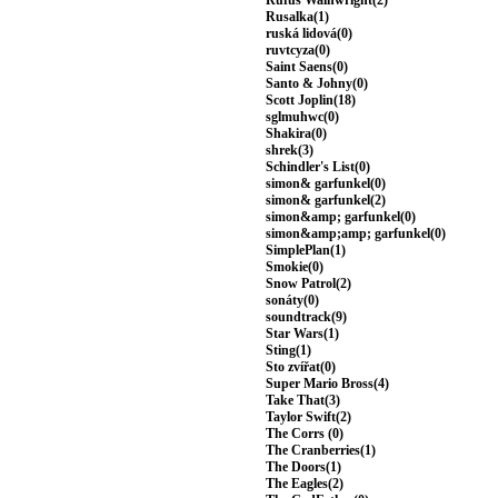
Rufus Wainwright(2)
Rusalka(1)
ruská lidová(0)
ruvtcyza(0)
Saint Saens(0)
Santo & Johny(0)
Scott Joplin(18)
sglmuhwc(0)
Shakira(0)
shrek(3)
Schindler's List(0)
simon& garfunkel(0)
simon& garfunkel(2)
simon&amp; garfunkel(0)
simon&amp;amp; garfunkel(0)
SimplePlan(1)
Smokie(0)
Snow Patrol(2)
sonáty(0)
soundtrack(9)
Star Wars(1)
Sting(1)
Sto zvířat(0)
Super Mario Bross(4)
Take That(3)
Taylor Swift(2)
The Corrs (0)
The Cranberries(1)
The Doors(1)
The Eagles(2)