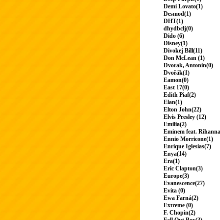
Demi Lovato(1)
Desmod(1)
DHT(1)
dhydbclj(0)
Dido (6)
Disney(1)
Divokej Bill(11)
Don McLean (1)
Dvorak, Antonin(0)
Dvořák(1)
Eamon(0)
East 17(0)
Edith Piaf(2)
Elan(1)
Elton John(22)
Elvis Presley (12)
Emilia(2)
Eminem feat. Rihanna
Ennio Morricone(1)
Enrique Iglesias(7)
Enya(14)
Era(1)
Eric Clapton(3)
Europe(3)
Evanescence(27)
Evita (0)
Ewa Farná(2)
Extreme (0)
F. Chopin(2)