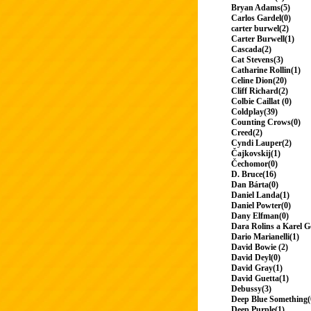
Bryan Adams(5)
Carlos Gardel(0)
carter burwel(2)
Carter Burwell(1)
Cascada(2)
Cat Stevens(3)
Catharine Rollin(1)
Celine Dion(20)
Cliff Richard(2)
Colbie Caillat (0)
Coldplay(39)
Counting Crows(0)
Creed(2)
Cyndi Lauper(2)
Čajkovskij(1)
Čechomor(0)
D. Bruce(16)
Dan Bárta(0)
Daniel Landa(1)
Daniel Powter(0)
Dany Elfman(0)
Dara Rolins a Karel G
Dario Marianelli(1)
David Bowie (2)
David Deyl(0)
David Gray(1)
David Guetta(1)
Debussy(3)
Deep Blue Something(
Deep Purple(1)