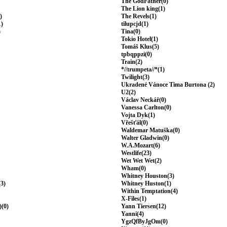
The GodFather(0)
The Lion king(1)
)
The Revels(1)
1)
tilupcjd(1)
)
Tina(0)
Tokio Hotel(1)
Tomáš Klus(5)
tpbqppzi(0)
Train(2)
*//trumpeta//*(1)
Twilight(3)
Ukradené Vánoce Tima Burtona (2)
U2(2)
Václav Neckář(0)
Vanessa Carlton(0)
Vojta Dyk(1)
Vřešťál(0)
Waldemar Matuška(0)
Walter Gladwin(0)
W.A.Mozart(6)
Westlife(23)
Wet Wet Wet(2)
Wham(0)
Whitney Houston(3)
(3)
Whitney Huston(1)
Within Temptation(4)
X-Files(1)
)(0)
Yann Tiersen(12)
Yanni(4)
YgzQfByJgOm(0)