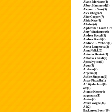
Alanis Morissete(4)
Albert Hammond(1)
Alejandro Sanz(3)
Alex Ubago(2)
Alice Cooper (7)
Alicia Keys(8)
Alkehol(4)
Alphaville / Youth Gr
Amy Winehouse (6)
Andrea Bocceli(5)
Andrea Bocelli(2)
Andrew L. Webber(1)
Aneta Langerova(3)
AnnaNalick(0)
Antonín Dvořák(3)
Antonio Vivaldi(0)
Apocalyptica(1)
Aqua(3)
Arakain(2)
Argema(0)
Ashlee Simpson(2)
Astor Piazzolla(1)
Ať žijí duchové(0)
atc(1)
Atomic Kitten(4)
augustana(1)
Avatar(2)
Avril Lavigne(34)
A1(2)
Backstreet Boys (10)