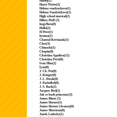
Harlej(1)
Harry Potter(2)
Helena vondrackova(1)
Helena Vondráčková(1)
High school musical(2)
Hilary Duff (3)
hngvfhru(0)
Holki(2)
H.West(1)
hymna(1)
Chantal Kreviazuk(1)
Cher(3)
Chinaski(1)
Chopin(0)
Christina Aguilera(12)
Christina Perri(0)
Ivan Hlas(2)
Iyaz(0)
J. Ch. Pez(0)
J. Krieger(0)
J. L. Dusík(0)
J. Pachelbel(0)
J. S. Bach(2)
Jacques Brel(2)
Jak se budí princezny(3)
James Blunt (5)
James Horner(1)
James Horner (Avatar)(0)
James Morrison(0)
Janek Ladecký(1)