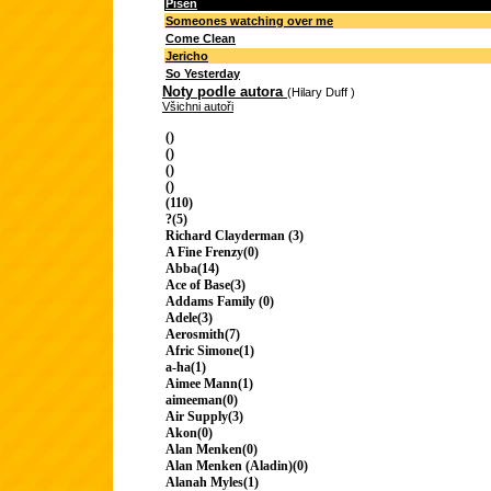
Píseň
Someones watching over me
Come Clean
Jericho
So Yesterday
Noty podle autora
(Hilary Duff )
Všichni autoři
()
()
()
()
(110)
?(5)
Richard Clayderman (3)
A Fine Frenzy(0)
Abba(14)
Ace of Base(3)
Addams Family (0)
Adele(3)
Aerosmith(7)
Afric Simone(1)
a-ha(1)
Aimee Mann(1)
aimeeman(0)
Air Supply(3)
Akon(0)
Alan Menken(0)
Alan Menken (Aladin)(0)
Alanah Myles(1)