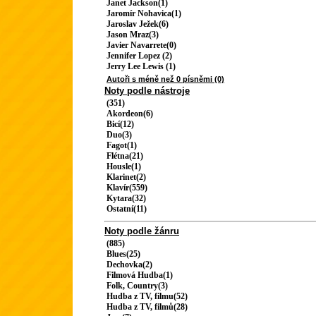
Janet Jackson(1)
Jaromír Nohavica(1)
Jaroslav Ježek(6)
Jason Mraz(3)
Javier Navarrete(0)
Jennifer Lopez (2)
Jerry Lee Lewis (1)
Autoři s méně než 0 písněmi (0)
Noty podle nástroje
(351)
Akordeon(6)
Bicí(12)
Duo(3)
Fagot(1)
Flétna(21)
Housle(1)
Klarinet(2)
Klavír(559)
Kytara(32)
Ostatní(11)
Noty podle žánru
(885)
Blues(25)
Dechovka(2)
Filmová Hudba(1)
Folk, Country(3)
Hudba z TV, filmu(52)
Hudba z TV, filmů(28)