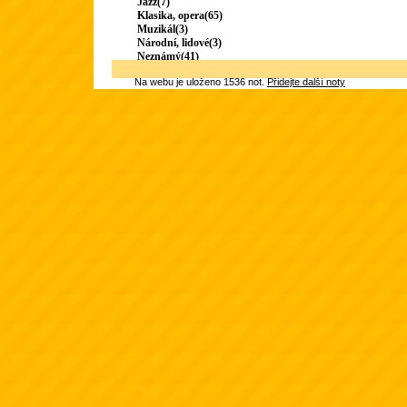
Jazz(7)
Klasika, opera(65)
Muzikál(3)
Národní, lidové(3)
Neznámý(41)
Na webu je uloženo 1536 not.
Přidejte další noty