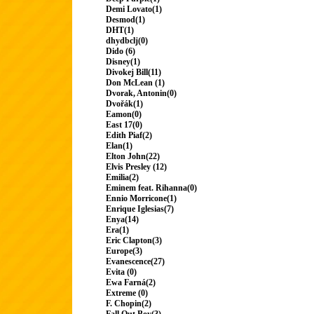
Demi Lovato(1)
Desmod(1)
DHT(1)
dhydbclj(0)
Dido (6)
Disney(1)
Divokej Bill(11)
Don McLean (1)
Dvorak, Antonin(0)
Dvořák(1)
Eamon(0)
East 17(0)
Edith Piaf(2)
Elan(1)
Elton John(22)
Elvis Presley (12)
Emilia(2)
Eminem feat. Rihanna(0)
Ennio Morricone(1)
Enrique Iglesias(7)
Enya(14)
Era(1)
Eric Clapton(3)
Europe(3)
Evanescence(27)
Evita (0)
Ewa Farná(2)
Extreme (0)
F. Chopin(2)