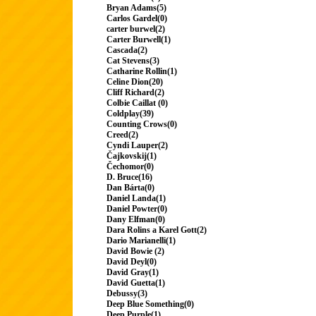
Bryan Adams(5)
Carlos Gardel(0)
carter burwel(2)
Carter Burwell(1)
Cascada(2)
Cat Stevens(3)
Catharine Rollin(1)
Celine Dion(20)
Cliff Richard(2)
Colbie Caillat (0)
Coldplay(39)
Counting Crows(0)
Creed(2)
Cyndi Lauper(2)
Čajkovskij(1)
Čechomor(0)
D. Bruce(16)
Dan Bárta(0)
Daniel Landa(1)
Daniel Powter(0)
Dany Elfman(0)
Dara Rolins a Karel Gott(2)
Dario Marianelli(1)
David Bowie (2)
David Deyl(0)
David Gray(1)
David Guetta(1)
Debussy(3)
Deep Blue Something(0)
Deep Purple(1)