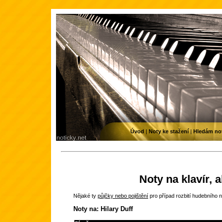
Úvod
|
Noty ke stažení
|
Hledám no
Noty na klavír, 
Nějaké ty
půjčky nebo pojištění
pro případ rozbití hudebního n
Noty na: Hilary Duff