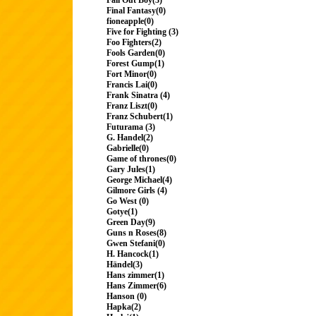
Fall Out Boy(3)
Final Fantasy(0)
fioneapple(0)
Five for Fighting (3)
Foo Fighters(2)
Fools Garden(0)
Forest Gump(1)
Fort Minor(0)
Francis Lai(0)
Frank Sinatra (4)
Franz Liszt(0)
Franz Schubert(1)
Futurama (3)
G. Handel(2)
Gabrielle(0)
Game of thrones(0)
Gary Jules(1)
George Michael(4)
Gilmore Girls (4)
Go West (0)
Gotye(1)
Green Day(9)
Guns n Roses(8)
Gwen Stefani(0)
H. Hancock(1)
Händel(3)
Hans zimmer(1)
Hans Zimmer(6)
Hanson (0)
Hapka(2)