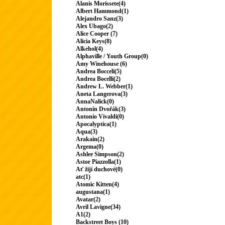
Alanis Morissete(4)
Albert Hammond(1)
Alejandro Sanz(3)
Alex Ubago(2)
Alice Cooper (7)
Alicia Keys(8)
Alkehol(4)
Alphaville / Youth Group(0)
Amy Winehouse (6)
Andrea Bocceli(5)
Andrea Bocelli(2)
Andrew L. Webber(1)
Aneta Langerova(3)
AnnaNalick(0)
Antonín Dvořák(3)
Antonio Vivaldi(0)
Apocalyptica(1)
Aqua(3)
Arakain(2)
Argema(0)
Ashlee Simpson(2)
Astor Piazzolla(1)
Ať žijí duchové(0)
atc(1)
Atomic Kitten(4)
augustana(1)
Avatar(2)
Avril Lavigne(34)
A1(2)
Backstreet Boys (10)