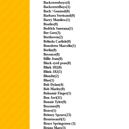
Backstreetboys(4)
BackstreetBoys(1)
Bach / Gounod(0)
Barbara Streisand(0)
Barry Manilow(1)
Beatles(8)
Bedřich Smetana(1)
Bee Gees(3)
Beethoven(2)
Belinda Carlisle(0)
Benedetto Marcello(1)
Berlin(0)
Beyonce(8)
Billie Jean(0)
Black eyed peas(0)
Blink 182(0)
Blink-182(1)
Blondie(2)
Blue(1)
Bob Dylan(4)
Bob Marley(0)
Bohumir Finger(1)
Bon Jovi(11)
Bonnie Tyler(0)
Boyzone(0)
Brave(1)
Britney Spears(23)
Brontosauři(1)
Bruce Springsteen (3)
Bruno Mars(3)