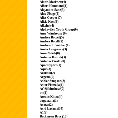
Alanis Morissete(4)
Albert Hammond(1)
Alejandro Sanz(3)
Alex Ubago(2)
Alice Cooper (7)
Alicia Keys(8)
Alkehol(4)
Alphaville / Youth Group(0)
Amy Winehouse (6)
Andrea Bocceli(5)
Andrea Bocelli(2)
Andrew L. Webber(1)
Aneta Langerova(3)
AnnaNalick(0)
Antonín Dvořák(3)
Antonio Vivaldi(0)
Apocalyptica(1)
Aqua(3)
Arakain(2)
Argema(0)
Ashlee Simpson(2)
Astor Piazzolla(1)
Ať žijí duchové(0)
atc(1)
Atomic Kitten(4)
augustana(1)
Avatar(2)
Avril Lavigne(34)
A1(2)
Backstreet Boys (10)