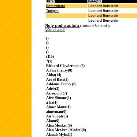
Píseň
Interpret
Somewhere
Leonard Bernstein
Tonight
Leonard Bernstein
Leonard Bernstein
Leonard Bernstein
Noty podle autora
(Leonard Bernstein)
Všichni autoři
()
()
()
()
(110)
?(5)
Richard Clayderman (3)
A Fine Frenzy(0)
Abba(14)
Ace of Base(3)
Addams Family (0)
Adele(3)
Aerosmith(7)
Afric Simone(1)
a-ha(1)
Aimee Mann(1)
aimeeman(0)
Air Supply(3)
Akon(0)
Alan Menken(0)
Alan Menken (Aladin)(0)
Alanah Myles(1)