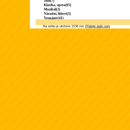
Jazz(7)
Klasika, opera(65)
Muzikál(3)
Národní, lidové(3)
Neznámý(41)
Na webu je uloženo 1536 not.
Přidejte další noty