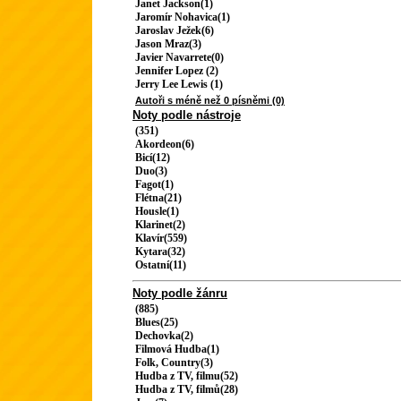
Janet Jackson(1)
Jaromír Nohavica(1)
Jaroslav Ježek(6)
Jason Mraz(3)
Javier Navarrete(0)
Jennifer Lopez (2)
Jerry Lee Lewis (1)
Autoři s méně než 0 písněmi (0)
Noty podle nástroje
(351)
Akordeon(6)
Bicí(12)
Duo(3)
Fagot(1)
Flétna(21)
Housle(1)
Klarinet(2)
Klavír(559)
Kytara(32)
Ostatní(11)
Noty podle žánru
(885)
Blues(25)
Dechovka(2)
Filmová Hudba(1)
Folk, Country(3)
Hudba z TV, filmu(52)
Hudba z TV, filmů(28)