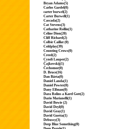
Bryan Adams(5)
Carlos Gardel(0)
carter burwel(2)
Carter Burwell(1)
Cascada(2)
Cat Stevens(3)
Catharine Rollin(1)
Celine Dion(20)
Cliff Richard(2)
Colbie Caillat (0)
Coldplay(39)
Counting Crows(0)
Creed(2)
Cyndi Lauper(2)
Čajkovskij(1)
Čechomor(0)
D. Bruce(16)
Dan Bárta(0)
Daniel Landa(1)
Daniel Powter(0)
Dany Elfman(0)
Dara Rolins a Karel Gott(2)
Dario Marianelli(1)
David Bowie (2)
David Deyl(0)
David Gray(1)
David Guetta(1)
Debussy(3)
Deep Blue Something(0)
Deep Purple(1)