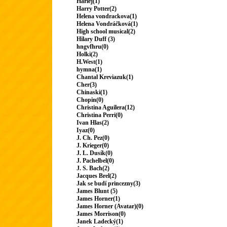
Harlej(1)
Harry Potter(2)
Helena vondrackova(1)
Helena Vondráčková(1)
High school musical(2)
Hilary Duff (3)
hngvfhru(0)
Holki(2)
H.West(1)
hymna(1)
Chantal Kreviazuk(1)
Cher(3)
Chinaski(1)
Chopin(0)
Christina Aguilera(12)
Christina Perri(0)
Ivan Hlas(2)
Iyaz(0)
J. Ch. Pez(0)
J. Krieger(0)
J. L. Dusík(0)
J. Pachelbel(0)
J. S. Bach(2)
Jacques Brel(2)
Jak se budí princezny(3)
James Blunt (5)
James Horner(1)
James Horner (Avatar)(0)
James Morrison(0)
Janek Ladecký(1)