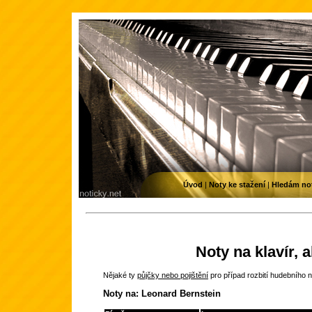
Úvod
|
Noty ke stažení
|
Hledám no
Noty na klavír, 
Nějaké ty
půjčky nebo pojištění
pro případ rozbití hudebního n
Noty na: Leonard Bernstein