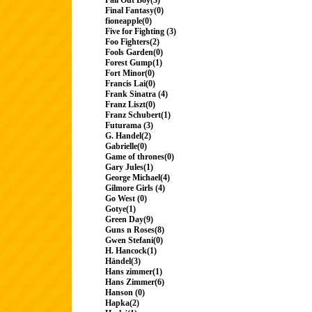
Fall Out Boy(3)
Final Fantasy(0)
fioneapple(0)
Five for Fighting (3)
Foo Fighters(2)
Fools Garden(0)
Forest Gump(1)
Fort Minor(0)
Francis Lai(0)
Frank Sinatra (4)
Franz Liszt(0)
Franz Schubert(1)
Futurama (3)
G. Handel(2)
Gabrielle(0)
Game of thrones(0)
Gary Jules(1)
George Michael(4)
Gilmore Girls (4)
Go West (0)
Gotye(1)
Green Day(9)
Guns n Roses(8)
Gwen Stefani(0)
H. Hancock(1)
Händel(3)
Hans zimmer(1)
Hans Zimmer(6)
Hanson (0)
Hapka(2)