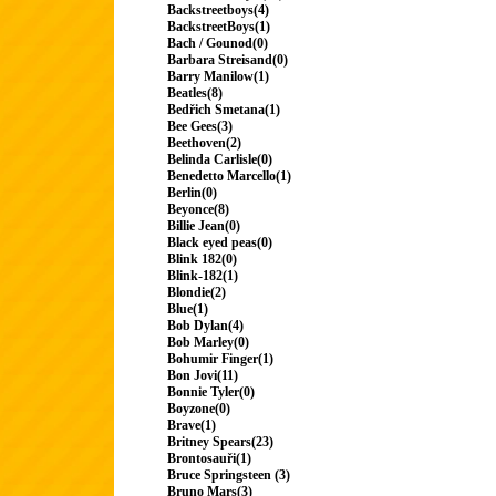
Backstreetboys(4)
BackstreetBoys(1)
Bach / Gounod(0)
Barbara Streisand(0)
Barry Manilow(1)
Beatles(8)
Bedřich Smetana(1)
Bee Gees(3)
Beethoven(2)
Belinda Carlisle(0)
Benedetto Marcello(1)
Berlin(0)
Beyonce(8)
Billie Jean(0)
Black eyed peas(0)
Blink 182(0)
Blink-182(1)
Blondie(2)
Blue(1)
Bob Dylan(4)
Bob Marley(0)
Bohumir Finger(1)
Bon Jovi(11)
Bonnie Tyler(0)
Boyzone(0)
Brave(1)
Britney Spears(23)
Brontosauři(1)
Bruce Springsteen (3)
Bruno Mars(3)