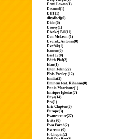
Demi Lovato(1)
Desmod(1)
DHT(1)
dhydbclj(0)
Dido (6)
Disney(1)
Divokej Bill(11)
Don McLean (1)
Dvorak, Antonin(0)
Dvořák(1)
Eamon(0)
East 17(0)
Edith Piaf(2)
Elan(1)
Elton John(22)
Elvis Presley (12)
Emilia(2)
Eminem feat. Rihanna(0)
Ennio Morricone(1)
Enrique Iglesias(7)
Enya(14)
Era(1)
Eric Clapton(3)
Europe(3)
Evanescence(27)
Evita (0)
Ewa Farná(2)
Extreme (0)
F. Chopin(2)