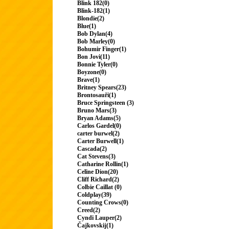
Blink 182(0)
Blink-182(1)
Blondie(2)
Blue(1)
Bob Dylan(4)
Bob Marley(0)
Bohumir Finger(1)
Bon Jovi(11)
Bonnie Tyler(0)
Boyzone(0)
Brave(1)
Britney Spears(23)
Brontosauři(1)
Bruce Springsteen (3)
Bruno Mars(3)
Bryan Adams(5)
Carlos Gardel(0)
carter burwel(2)
Carter Burwell(1)
Cascada(2)
Cat Stevens(3)
Catharine Rollin(1)
Celine Dion(20)
Cliff Richard(2)
Colbie Caillat (0)
Coldplay(39)
Counting Crows(0)
Creed(2)
Cyndi Lauper(2)
Čajkovskij(1)