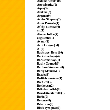
Antonio Vivaldi(0)
Apocalyptica(1)
Aqua(3)
Arakain(2)
Argema(0)
Ashlee Simpson(2)
Astor Piazzolla(1)
Ať žijí duchové(0)
atc(1)
Atomic Kitten(4)
augustana(1)
Avatar(2)
Avril Lavigne(34)
A1(2)
Backstreet Boys (10)
Backstreetboys(4)
BackstreetBoys(1)
Bach / Gounod(0)
Barbara Streisand(0)
Barry Manilow(1)
Beatles(8)
Bedřich Smetana(1)
Bee Gees(3)
Beethoven(2)
Belinda Carlisle(0)
Benedetto Marcello(1)
Berlin(0)
Beyonce(8)
Billie Jean(0)
Black eyed peas(0)