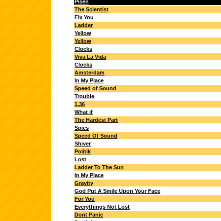
Píseň
The Scientist
Fix You
Ladder
Yellow
Yellow
Clocks
Viva La Vida
Clocks
Amsterdam
In My Place
Speed of Sound
Trouble
1.36
What if
The Hardest Part
Spies
Speed Of Sound
Shiver
Politik
Lost
Ladder To The Sun
In My Place
Gravity
God Put A Smile Upon Your Face
For You
Everythings Not Lost
Dont Panic