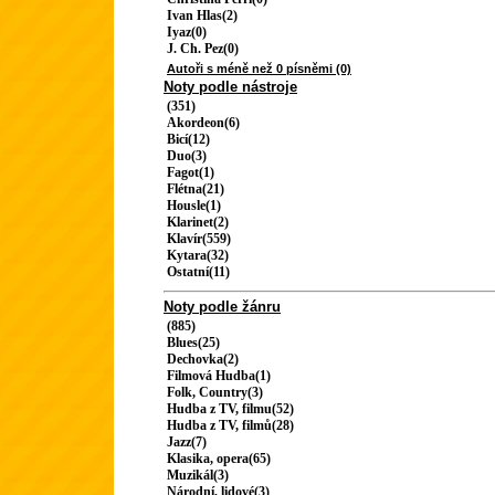
Ivan Hlas(2)
Iyaz(0)
J. Ch. Pez(0)
Autoři s méně než 0 písněmi (0)
Noty podle nástroje
(351)
Akordeon(6)
Bicí(12)
Duo(3)
Fagot(1)
Flétna(21)
Housle(1)
Klarinet(2)
Klavír(559)
Kytara(32)
Ostatní(11)
Noty podle žánru
(885)
Blues(25)
Dechovka(2)
Filmová Hudba(1)
Folk, Country(3)
Hudba z TV, filmu(52)
Hudba z TV, filmů(28)
Jazz(7)
Klasika, opera(65)
Muzikál(3)
Národní, lidové(3)