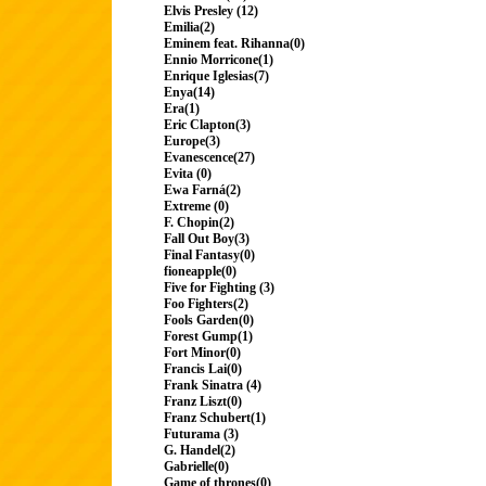
Elvis Presley (12)
Emilia(2)
Eminem feat. Rihanna(0)
Ennio Morricone(1)
Enrique Iglesias(7)
Enya(14)
Era(1)
Eric Clapton(3)
Europe(3)
Evanescence(27)
Evita (0)
Ewa Farná(2)
Extreme (0)
F. Chopin(2)
Fall Out Boy(3)
Final Fantasy(0)
fioneapple(0)
Five for Fighting (3)
Foo Fighters(2)
Fools Garden(0)
Forest Gump(1)
Fort Minor(0)
Francis Lai(0)
Frank Sinatra (4)
Franz Liszt(0)
Franz Schubert(1)
Futurama (3)
G. Handel(2)
Gabrielle(0)
Game of thrones(0)