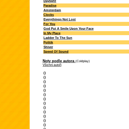
Daylight
Paradise
Amsterdam
Clocks
Everythings Not Lost
For You
God Put A Smile Upon Your Face
In My Place
Ladder To The Sun
Politik
Shiver
Speed Of Sound
Noty podle autora
(Coldplay)
Všichni autoři
()
()
()
()
()
()
()
()
()
()
()
()
()