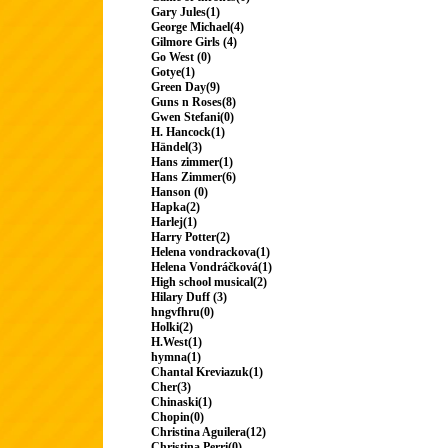
Gary Jules(1)
George Michael(4)
Gilmore Girls (4)
Go West (0)
Gotye(1)
Green Day(9)
Guns n Roses(8)
Gwen Stefani(0)
H. Hancock(1)
Händel(3)
Hans zimmer(1)
Hans Zimmer(6)
Hanson (0)
Hapka(2)
Harlej(1)
Harry Potter(2)
Helena vondrackova(1)
Helena Vondráčková(1)
High school musical(2)
Hilary Duff (3)
hngvfhru(0)
Holki(2)
H.West(1)
hymna(1)
Chantal Kreviazuk(1)
Cher(3)
Chinaski(1)
Chopin(0)
Christina Aguilera(12)
Christina Perri(0)