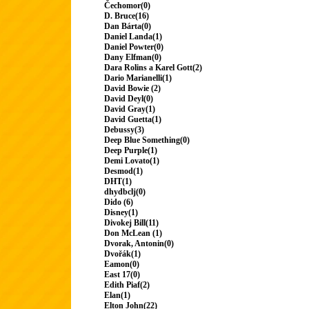
Čechomor(0)
D. Bruce(16)
Dan Bárta(0)
Daniel Landa(1)
Daniel Powter(0)
Dany Elfman(0)
Dara Rolins a Karel Gott(2)
Dario Marianelli(1)
David Bowie (2)
David Deyl(0)
David Gray(1)
David Guetta(1)
Debussy(3)
Deep Blue Something(0)
Deep Purple(1)
Demi Lovato(1)
Desmod(1)
DHT(1)
dhydbclj(0)
Dido (6)
Disney(1)
Divokej Bill(11)
Don McLean (1)
Dvorak, Antonin(0)
Dvořák(1)
Eamon(0)
East 17(0)
Edith Piaf(2)
Elan(1)
Elton John(22)