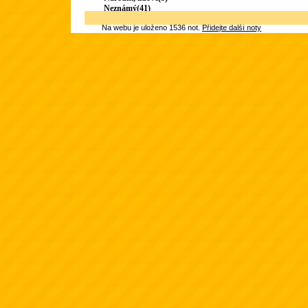
Neznámý(41)
Na webu je uloženo 1536 not.
Přidejte další noty