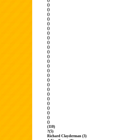
()
()
()
()
()
()
()
()
()
()
()
()
()
()
()
()
()
()
()
()
()
()
()
()
()
()
()
(110)
?(5)
Richard Clayderman (3)