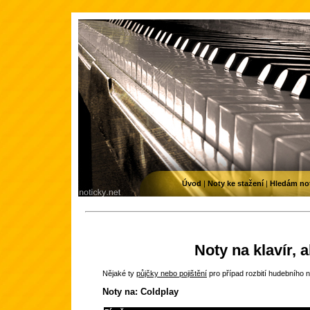
Úvod
|
Noty ke stažení
|
Hledám no
Noty na klavír, 
Nějaké ty
půjčky nebo pojištění
pro případ rozbití hudebního n
Noty na: Coldplay