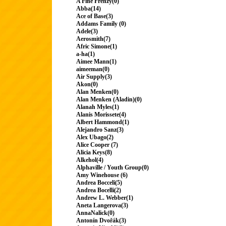
A Fine Frenzy(0)
Abba(14)
Ace of Base(3)
Addams Family (0)
Adele(3)
Aerosmith(7)
Afric Simone(1)
a-ha(1)
Aimee Mann(1)
aimeeman(0)
Air Supply(3)
Akon(0)
Alan Menken(0)
Alan Menken (Aladin)(0)
Alanah Myles(1)
Alanis Morissete(4)
Albert Hammond(1)
Alejandro Sanz(3)
Alex Ubago(2)
Alice Cooper (7)
Alicia Keys(8)
Alkehol(4)
Alphaville / Youth Group(0)
Amy Winehouse (6)
Andrea Bocceli(5)
Andrea Bocelli(2)
Andrew L. Webber(1)
Aneta Langerova(3)
AnnaNalick(0)
Antonín Dvořák(3)