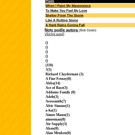
Píseň
When I Paint My Masterpiece
To Make You Feel My Love
Shelter From The Storm
Like A Rolling Stone
A Hard Rains Gonna Fall
Noty podle autora
(Bob Dylan)
Všichni autoři
()
()
()
()
()
(110)
?(5)
Richard Clayderman (3)
A Fine Frenzy(0)
Abba(14)
Ace of Base(3)
Addams Family (0)
Adele(3)
Aerosmith(7)
Afric Simone(1)
a-ha(1)
Aimee Mann(1)
aimeeman(0)
Air Supply(3)
Akon(0)
Alan Menken(0)