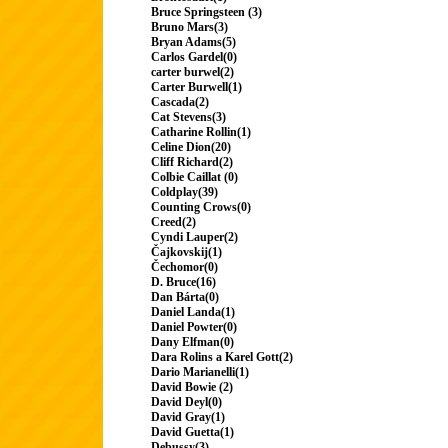
Bruce Springsteen (3)
Bruno Mars(3)
Bryan Adams(5)
Carlos Gardel(0)
carter burwel(2)
Carter Burwell(1)
Cascada(2)
Cat Stevens(3)
Catharine Rollin(1)
Celine Dion(20)
Cliff Richard(2)
Colbie Caillat (0)
Coldplay(39)
Counting Crows(0)
Creed(2)
Cyndi Lauper(2)
Čajkovskij(1)
Čechomor(0)
D. Bruce(16)
Dan Bárta(0)
Daniel Landa(1)
Daniel Powter(0)
Dany Elfman(0)
Dara Rolins a Karel Gott(2)
Dario Marianelli(1)
David Bowie (2)
David Deyl(0)
David Gray(1)
David Guetta(1)
Debussy(3)