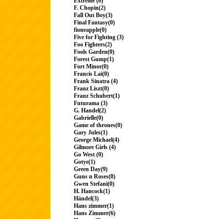
Extreme (0)
F. Chopin(2)
Fall Out Boy(3)
Final Fantasy(0)
fioneapple(0)
Five for Fighting (3)
Foo Fighters(2)
Fools Garden(0)
Forest Gump(1)
Fort Minor(0)
Francis Lai(0)
Frank Sinatra (4)
Franz Liszt(0)
Franz Schubert(1)
Futurama (3)
G. Handel(2)
Gabrielle(0)
Game of thrones(0)
Gary Jules(1)
George Michael(4)
Gilmore Girls (4)
Go West (0)
Gotye(1)
Green Day(9)
Guns n Roses(8)
Gwen Stefani(0)
H. Hancock(1)
Händel(3)
Hans zimmer(1)
Hans Zimmer(6)