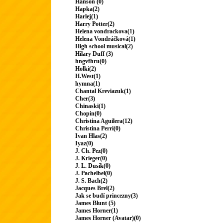
Hanson (0)
Hapka(2)
Harlej(1)
Harry Potter(2)
Helena vondrackova(1)
Helena Vondráčková(1)
High school musical(2)
Hilary Duff (3)
hngvfhru(0)
Holki(2)
H.West(1)
hymna(1)
Chantal Kreviazuk(1)
Cher(3)
Chinaski(1)
Chopin(0)
Christina Aguilera(12)
Christina Perri(0)
Ivan Hlas(2)
Iyaz(0)
J. Ch. Pez(0)
J. Krieger(0)
J. L. Dusík(0)
J. Pachelbel(0)
J. S. Bach(2)
Jacques Brel(2)
Jak se budí princezny(3)
James Blunt (5)
James Horner(1)
James Horner (Avatar)(0)