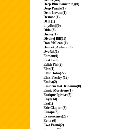
Deep Blue Something(0)
Deep Purple(1)
Demi Lovato(1)
Desmod(1)
DHT(1)
dhydbclj(0)
Dido (6)
Disney(1)
Divokej Bill(11)
Don McLean (1)
Dvorak, Antonin(0)
Dvořák(1)
Eamon(0)
East 17(0)
Edith Piaf(2)
Elan(1)
Elton John(22)
Elvis Presley (12)
Emilia(2)
Eminem feat. Rihanna(0)
Ennio Morricone(1)
Enrique Iglesias(7)
Enya(14)
Era(1)
Eric Clapton(3)
Europe(3)
Evanescence(27)
Evita (0)
Ewa Farná(2)