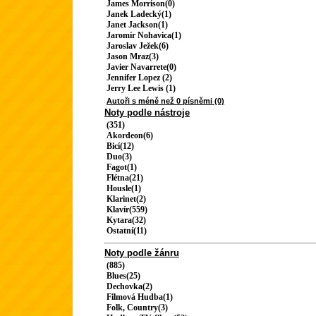
James Morrison(0)
Janek Ladecký(1)
Janet Jackson(1)
Jaromír Nohavica(1)
Jaroslav Ježek(6)
Jason Mraz(3)
Javier Navarrete(0)
Jennifer Lopez (2)
Jerry Lee Lewis (1)
Autoři s méně než 0 písněmi (0)
Noty podle nástroje
(351)
Akordeon(6)
Bicí(12)
Duo(3)
Fagot(1)
Flétna(21)
Housle(1)
Klarinet(2)
Klavír(559)
Kytara(32)
Ostatní(11)
Noty podle žánru
(885)
Blues(25)
Dechovka(2)
Filmová Hudba(1)
Folk, Country(3)