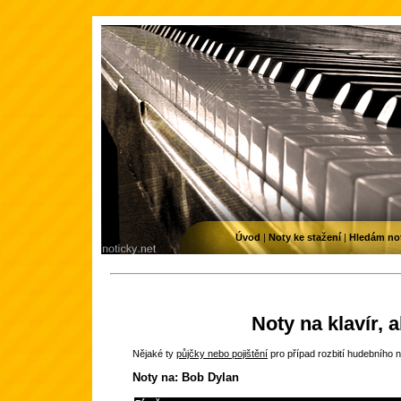
Úvod
|
Noty ke stažení
|
Hledám no
Noty na klavír, 
Nějaké ty
půjčky nebo pojištění
pro případ rozbití hudebního n
Noty na: Bob Dylan