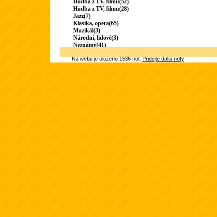
Hudba z TV, filmu(52)
Hudba z TV, filmů(28)
Jazz(7)
Klasika, opera(65)
Muzikál(3)
Národní, lidové(3)
Neznámý(41)
Na webu je uloženo 1536 not.
Přidejte další noty