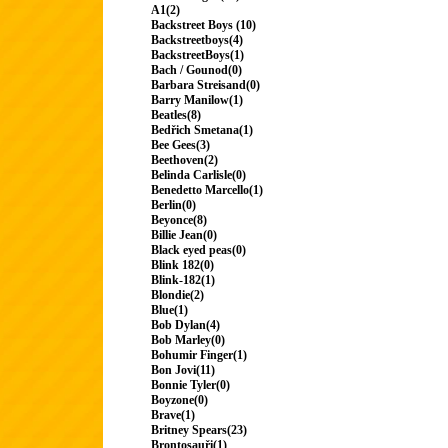
A1(2)
Backstreet Boys (10)
Backstreetboys(4)
BackstreetBoys(1)
Bach / Gounod(0)
Barbara Streisand(0)
Barry Manilow(1)
Beatles(8)
Bedřich Smetana(1)
Bee Gees(3)
Beethoven(2)
Belinda Carlisle(0)
Benedetto Marcello(1)
Berlin(0)
Beyonce(8)
Billie Jean(0)
Black eyed peas(0)
Blink 182(0)
Blink-182(1)
Blondie(2)
Blue(1)
Bob Dylan(4)
Bob Marley(0)
Bohumir Finger(1)
Bon Jovi(11)
Bonnie Tyler(0)
Boyzone(0)
Brave(1)
Britney Spears(23)
Brontosauři(1)