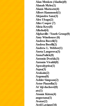
Alan Menken (Aladin)(0)
Alanah Myles(1)
Alanis Morissete(4)
Albert Hammond(1)
Alejandro Sanz(3)
Alex Ubago(2)
Alice Cooper (7)
Alicia Keys(8)
Alkehol(4)
Alphaville / Youth Group(0)
Amy Winehouse (6)
Andrea Bocceli(5)
Andrea Bocelli(2)
Andrew L. Webber(1)
Aneta Langerova(3)
AnnaNalick(0)
Antonín Dvořák(3)
Antonio Vivaldi(0)
Apocalyptica(1)
Aqua(3)
Arakain(2)
Argema(0)
Ashlee Simpson(2)
Astor Piazzolla(1)
Ať žijí duchové(0)
atc(1)
Atomic Kitten(4)
augustana(1)
Avatar(2)
Avril Lavigne(34)