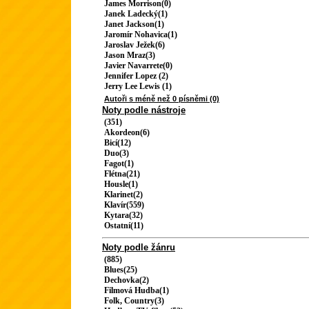
James Morrison(0)
Janek Ladecký(1)
Janet Jackson(1)
Jaromír Nohavica(1)
Jaroslav Ježek(6)
Jason Mraz(3)
Javier Navarrete(0)
Jennifer Lopez (2)
Jerry Lee Lewis (1)
Autoři s méně než 0 písněmi (0)
Noty podle nástroje
(351)
Akordeon(6)
Bicí(12)
Duo(3)
Fagot(1)
Flétna(21)
Housle(1)
Klarinet(2)
Klavír(559)
Kytara(32)
Ostatní(11)
Noty podle žánru
(885)
Blues(25)
Dechovka(2)
Filmová Hudba(1)
Folk, Country(3)