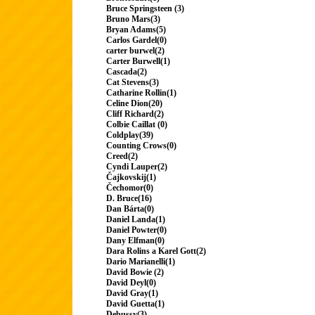
Bruce Springsteen (3)
Bruno Mars(3)
Bryan Adams(5)
Carlos Gardel(0)
carter burwel(2)
Carter Burwell(1)
Cascada(2)
Cat Stevens(3)
Catharine Rollin(1)
Celine Dion(20)
Cliff Richard(2)
Colbie Caillat (0)
Coldplay(39)
Counting Crows(0)
Creed(2)
Cyndi Lauper(2)
Čajkovskij(1)
Čechomor(0)
D. Bruce(16)
Dan Bárta(0)
Daniel Landa(1)
Daniel Powter(0)
Dany Elfman(0)
Dara Rolins a Karel Gott(2)
Dario Marianelli(1)
David Bowie (2)
David Deyl(0)
David Gray(1)
David Guetta(1)
Debussy(3)