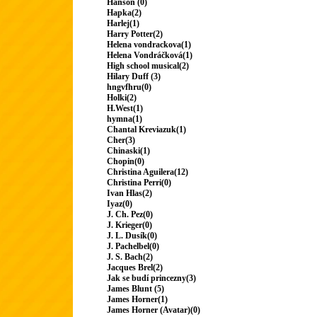
Hanson (0)
Hapka(2)
Harlej(1)
Harry Potter(2)
Helena vondrackova(1)
Helena Vondráčková(1)
High school musical(2)
Hilary Duff (3)
hngvfhru(0)
Holki(2)
H.West(1)
hymna(1)
Chantal Kreviazuk(1)
Cher(3)
Chinaski(1)
Chopin(0)
Christina Aguilera(12)
Christina Perri(0)
Ivan Hlas(2)
Iyaz(0)
J. Ch. Pez(0)
J. Krieger(0)
J. L. Dusík(0)
J. Pachelbel(0)
J. S. Bach(2)
Jacques Brel(2)
Jak se budí princezny(3)
James Blunt (5)
James Horner(1)
James Horner (Avatar)(0)