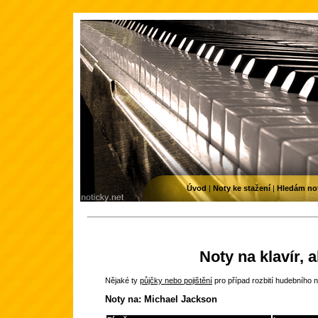
Úvod
|
Noty ke stažení
|
Hledám no
Noty na klavír, 
Nějaké ty
půjčky nebo pojištění
pro případ rozbití hudebního n
Noty na: Michael Jackson