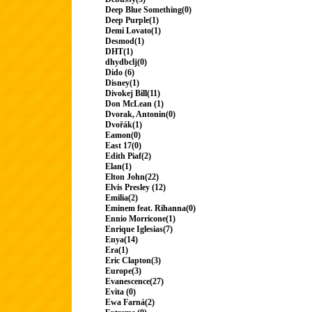
Deep Blue Something(0)
Deep Purple(1)
Demi Lovato(1)
Desmod(1)
DHT(1)
dhydbclj(0)
Dido (6)
Disney(1)
Divokej Bill(11)
Don McLean (1)
Dvorak, Antonin(0)
Dvořák(1)
Eamon(0)
East 17(0)
Edith Piaf(2)
Elan(1)
Elton John(22)
Elvis Presley (12)
Emilia(2)
Eminem feat. Rihanna(0)
Ennio Morricone(1)
Enrique Iglesias(7)
Enya(14)
Era(1)
Eric Clapton(3)
Europe(3)
Evanescence(27)
Evita (0)
Ewa Farná(2)