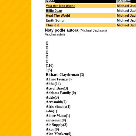
Píseň
Interpret
You Are Not Alone
Michael Ja
Billie Jean
Michael Ja
Heal The World
Michael Ja
Earth Song
Michael Ja
This it it
Michael Ja
Noty podle autora
(Michael Jackson)
Všichni autoři
()
()
()
()
()
(110)
?(5)
Richard Clayderman (3)
A Fine Frenzy(0)
Abba(14)
Ace of Base(3)
Addams Family (0)
Adele(3)
Aerosmith(7)
Afric Simone(1)
a-ha(1)
Aimee Mann(1)
aimeeman(0)
Air Supply(3)
Akon(0)
Alan Menken(0)