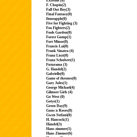
Extreme (0)
F. Chopin(2)
Fall Out Boy(3)
Final Fantasy(0)
fioneapple(0)
Five for Fighting (3)
Foo Fighters(2)
Fools Garden(0)
Forest Gump(1)
Fort Minor(0)
Francis Lai(0)
Frank Sinatra (4)
Franz Liszt(0)
Franz Schubert(1)
Futurama (3)
G. Handel(2)
Gabrielle(0)
Game of thrones(0)
Gary Jules(1)
George Michael(4)
Gilmore Girls (4)
Go West (0)
Gotye(1)
Green Day(9)
Guns n Roses(8)
Gwen Stefani(0)
H. Hancock(1)
Händel(3)
Hans zimmer(1)
Hans Zimmer(6)