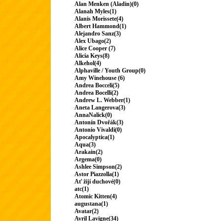
Alan Menken (Aladin)(0)
Alanah Myles(1)
Alanis Morissete(4)
Albert Hammond(1)
Alejandro Sanz(3)
Alex Ubago(2)
Alice Cooper (7)
Alicia Keys(8)
Alkehol(4)
Alphaville / Youth Group(0)
Amy Winehouse (6)
Andrea Bocceli(5)
Andrea Bocelli(2)
Andrew L. Webber(1)
Aneta Langerova(3)
AnnaNalick(0)
Antonín Dvořák(3)
Antonio Vivaldi(0)
Apocalyptica(1)
Aqua(3)
Arakain(2)
Argema(0)
Ashlee Simpson(2)
Astor Piazzolla(1)
Ať žijí duchové(0)
atc(1)
Atomic Kitten(4)
augustana(1)
Avatar(2)
Avril Lavigne(34)