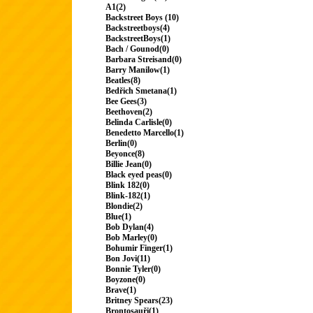
A1(2)
Backstreet Boys (10)
Backstreetboys(4)
BackstreetBoys(1)
Bach / Gounod(0)
Barbara Streisand(0)
Barry Manilow(1)
Beatles(8)
Bedřich Smetana(1)
Bee Gees(3)
Beethoven(2)
Belinda Carlisle(0)
Benedetto Marcello(1)
Berlin(0)
Beyonce(8)
Billie Jean(0)
Black eyed peas(0)
Blink 182(0)
Blink-182(1)
Blondie(2)
Blue(1)
Bob Dylan(4)
Bob Marley(0)
Bohumir Finger(1)
Bon Jovi(11)
Bonnie Tyler(0)
Boyzone(0)
Brave(1)
Britney Spears(23)
Brontosauři(1)