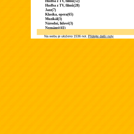
Hudba z TV, filmu(52)
Hudba z TV, filmů(28)
Jazz(7)
Klasika, opera(65)
Muzikál(3)
Národní, lidové(3)
Neznámý(41)
Na webu je uloženo 1536 not.
Přidejte další noty