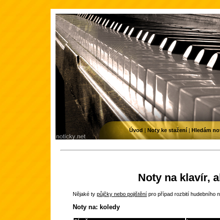
Úvod
|
Noty ke stažení
|
Hledám no
Noty na klavír, 
Nějaké ty
půjčky nebo pojištění
pro případ rozbití hudebního n
Noty na: koledy