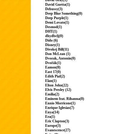
David Gray(1)
David Guetta(1)
Debussy(3)
Deep Blue Something(0)
Deep Purple(1)
Demi Lovato(1)
Desmod(1)
DHT(1)
dhydbclj(0)
Dido (6)
Disney(1)
Divokej Bill(11)
Don McLean (1)
Dvorak, Antonin(0)
Dvořák(1)
Eamon(0)
East 17(0)
Edith Piaf(2)
Elan(1)
Elton John(22)
Elvis Presley (12)
Emilia(2)
Eminem feat. Rihanna(0)
Ennio Morricone(1)
Enrique Iglesias(7)
Enya(14)
Era(1)
Eric Clapton(3)
Europe(3)
Evanescence(27)