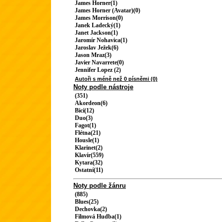
James Horner(1)
James Horner (Avatar)(0)
James Morrison(0)
Janek Ladecký(1)
Janet Jackson(1)
Jaromír Nohavica(1)
Jaroslav Ježek(6)
Jason Mraz(3)
Javier Navarrete(0)
Jennifer Lopez (2)
Autoři s méně než 0 písněmi (0)
Noty podle nástroje
(351)
Akordeon(6)
Bicí(12)
Duo(3)
Fagot(1)
Flétna(21)
Housle(1)
Klarinet(2)
Klavír(559)
Kytara(32)
Ostatní(11)
Noty podle žánru
(885)
Blues(25)
Dechovka(2)
Filmová Hudba(1)