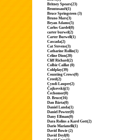
Britney Spears(23)
Brontosauři(1)
Bruce Springsteen (3)
Bruno Mars(3)
Bryan Adams(5)
Carlos Gardel(0)
carter burwel(2)
Carter Burwell(1)
Cascada(2)
Cat Stevens(3)
Catharine Rollin(1)
Celine Dion(20)
Cliff Richard(2)
Colbie Caillat (0)
Coldplay(39)
Counting Crows(0)
Creed(2)
Cyndi Lauper(2)
Čajkovskij(1)
Čechomor(0)
D. Bruce(16)
Dan Bárta(0)
Daniel Landa(1)
Daniel Powter(0)
Dany Elfman(0)
Dara Rolins a Karel Gott(2)
Dario Marianelli(1)
David Bowie (2)
David Deyl(0)