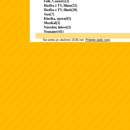
Folk, Country(3)
Hudba z TV, filmu(52)
Hudba z TV, filmů(28)
Jazz(7)
Klasika, opera(65)
Muzikál(3)
Národní, lidové(3)
Neznámý(41)
Na webu je uloženo 1536 not.
Přidejte další noty