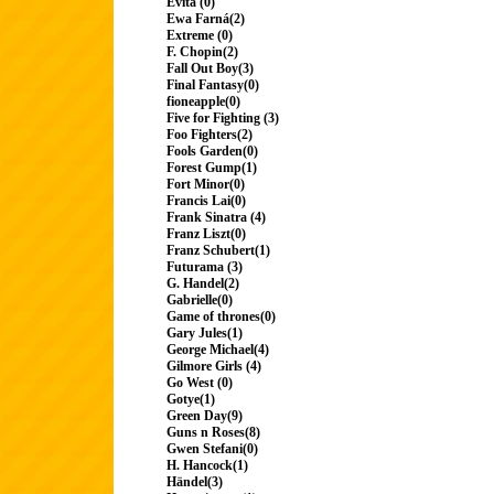
Evita (0)
Ewa Farná(2)
Extreme (0)
F. Chopin(2)
Fall Out Boy(3)
Final Fantasy(0)
fioneapple(0)
Five for Fighting (3)
Foo Fighters(2)
Fools Garden(0)
Forest Gump(1)
Fort Minor(0)
Francis Lai(0)
Frank Sinatra (4)
Franz Liszt(0)
Franz Schubert(1)
Futurama (3)
G. Handel(2)
Gabrielle(0)
Game of thrones(0)
Gary Jules(1)
George Michael(4)
Gilmore Girls (4)
Go West (0)
Gotye(1)
Green Day(9)
Guns n Roses(8)
Gwen Stefani(0)
H. Hancock(1)
Händel(3)