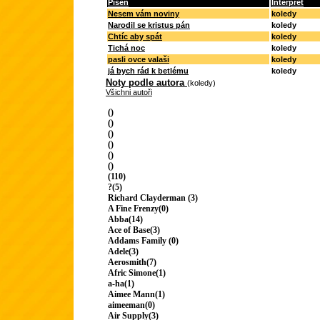
Píseň
Interpret
Nesem vám noviny
koledy
Narodil se kristus pán
koledy
Chtíc aby spát
koledy
Tichá noc
koledy
pasli ovce valaši
koledy
já bych rád k betlému
koledy
Noty podle autora
(koledy)
Všichni autoři
()
()
()
()
()
()
(110)
?(5)
Richard Clayderman (3)
A Fine Frenzy(0)
Abba(14)
Ace of Base(3)
Addams Family (0)
Adele(3)
Aerosmith(7)
Afric Simone(1)
a-ha(1)
Aimee Mann(1)
aimeeman(0)
Air Supply(3)