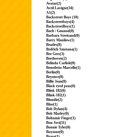
Avatar(2)
Avril Lavigne(34)
A1(2)
Backstreet Boys (10)
Backstreetboys(4)
BackstreetBoys(1)
Bach / Gounod(0)
Barbara Streisand(0)
Barry Manilow(1)
Beatles(8)
Bedřich Smetana(1)
Bee Gees(3)
Beethoven(2)
Belinda Carlisle(0)
Benedetto Marcello(1)
Berlin(0)
Beyonce(8)
Billie Jean(0)
Black eyed peas(0)
Blink 182(0)
Blink-182(1)
Blondie(2)
Blue(1)
Bob Dylan(4)
Bob Marley(0)
Bohumir Finger(1)
Bon Jovi(11)
Bonnie Tyler(0)
Boyzone(0)
Brave(1)