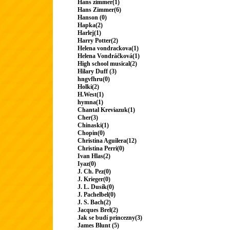
Hans zimmer(1)
Hans Zimmer(6)
Hanson (0)
Hapka(2)
Harlej(1)
Harry Potter(2)
Helena vondrackova(1)
Helena Vondráčková(1)
High school musical(2)
Hilary Duff (3)
hngvfhru(0)
Holki(2)
H.West(1)
hymna(1)
Chantal Kreviazuk(1)
Cher(3)
Chinaski(1)
Chopin(0)
Christina Aguilera(12)
Christina Perri(0)
Ivan Hlas(2)
Iyaz(0)
J. Ch. Pez(0)
J. Krieger(0)
J. L. Dusík(0)
J. Pachelbel(0)
J. S. Bach(2)
Jacques Brel(2)
Jak se budí princezny(3)
James Blunt (5)