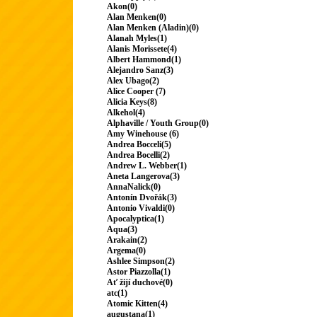
Akon(0)
Alan Menken(0)
Alan Menken (Aladin)(0)
Alanah Myles(1)
Alanis Morissete(4)
Albert Hammond(1)
Alejandro Sanz(3)
Alex Ubago(2)
Alice Cooper (7)
Alicia Keys(8)
Alkehol(4)
Alphaville / Youth Group(0)
Amy Winehouse (6)
Andrea Bocceli(5)
Andrea Bocelli(2)
Andrew L. Webber(1)
Aneta Langerova(3)
AnnaNalick(0)
Antonín Dvořák(3)
Antonio Vivaldi(0)
Apocalyptica(1)
Aqua(3)
Arakain(2)
Argema(0)
Ashlee Simpson(2)
Astor Piazzolla(1)
Ať žijí duchové(0)
atc(1)
Atomic Kitten(4)
augustana(1)